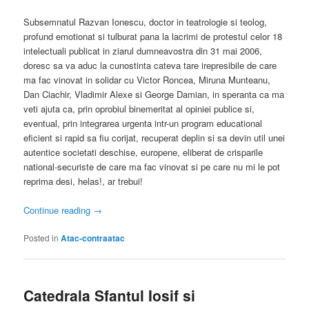
Subsemnatul Razvan Ionescu, doctor in teatrologie si teolog,
profund emotionat si tulburat pana la lacrimi de protestul celor 18
intelectuali publicat in ziarul dumneavostra din 31 mai 2006,
doresc sa va aduc la cunostinta cateva tare irepresibile de care
ma fac vinovat in solidar cu Victor Roncea, Miruna Munteanu,
Dan Ciachir, Vladimir Alexe si George Damian, in speranta ca ma
veti ajuta ca, prin oprobiul binemeritat al opiniei publice si,
eventual, prin integrarea urgenta intr-un program educational
eficient si rapid sa fiu corijat, recuperat deplin si sa devin util unei
autentice societati deschise, europene, eliberat de crisparile
national-securiste de care ma fac vinovat si pe care nu mi le pot
reprima desi, helas!, ar trebui!
Continue reading
→
Posted in
Atac-contraatac
Catedrala Sfantul Iosif si