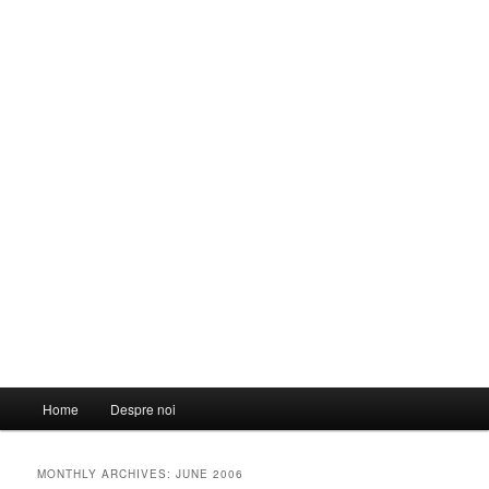
Main
Home
Despre noi
menu
MONTHLY ARCHIVES:
JUNE 2006