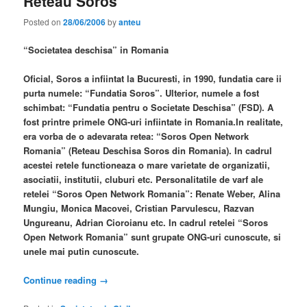
Reteau Soros
Posted on
28/06/2006
by
anteu
“Societatea deschisa” in Romania
Oficial, Soros a infiintat la Bucuresti, in 1990, fundatia care ii
purta numele: “Fundatia Soros”. Ulterior, numele a fost
schimbat: “Fundatia pentru o Societate Deschisa” (FSD). A
fost printre primele ONG-uri infiintate in Romania.In realitate,
era vorba de o adevarata retea: “Soros Open Network
Romania” (Reteau Deschisa Soros din Romania). In cadrul
acestei retele functioneaza o mare varietate de organizatii,
asociatii, institutii, cluburi etc. Personalitatile de varf ale
retelei “Soros Open Network Romania”: Renate Weber, Alina
Mungiu, Monica Macovei, Cristian Parvulescu, Razvan
Ungureanu, Adrian Cioroianu etc. In cadrul retelei “Soros
Open Network Romania” sunt grupate ONG-uri cunoscute, si
unele mai putin cunoscute.
Continue reading
→