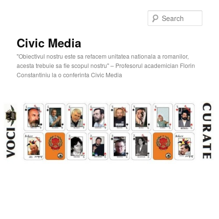
Skip
Skip
to
to
Sear
primary
secondary
content
content
Civic Media
"Obiectivul nostru este sa refacem unitatea nationala a romanilor,
acesta trebuie sa fie scopul nostru" – Profesorul academician Florin
Constantiniu la o conferinta Civic Media