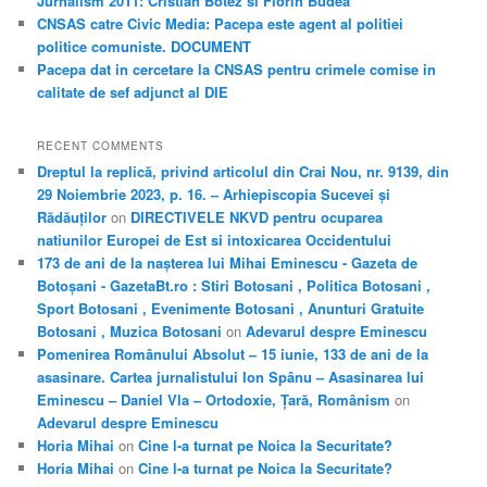
Jurnalism 2011: Cristian Botez si Florin Budea
CNSAS catre Civic Media: Pacepa este agent al politiei
politice comuniste. DOCUMENT
Pacepa dat in cercetare la CNSAS pentru crimele comise in
calitate de sef adjunct al DIE
RECENT COMMENTS
Dreptul la replică, privind articolul din Crai Nou, nr. 9139, din
29 Noiembrie 2023, p. 16. – Arhiepiscopia Sucevei și
Rădăuților
on
DIRECTIVELE NKVD pentru ocuparea
natiunilor Europei de Est si intoxicarea Occidentului
173 de ani de la nașterea lui Mihai Eminescu - Gazeta de
Botoșani - GazetaBt.ro : Stiri Botosani , Politica Botosani ,
Sport Botosani , Evenimente Botosani , Anunturi Gratuite
Botosani , Muzica Botosani
on
Adevarul despre Eminescu
Pomenirea Românului Absolut – 15 iunie, 133 de ani de la
asasinare. Cartea jurnalistului Ion Spânu – Asasinarea lui
Eminescu – Daniel Vla – Ortodoxie, Țară, Românism
on
Adevarul despre Eminescu
Horia Mihai
on
Cine l-a turnat pe Noica la Securitate?
Horia Mihai
on
Cine l-a turnat pe Noica la Securitate?