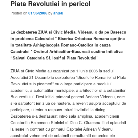
Piata Revolutiei in pericol
Posted on
01/06/2006
by
anteu
La dezbaterea ZIUA si Civic Media, Videanu o da pe Basescu
in problema Catedralei * Biserica Ortodoxa Romana sprijina
in totalitate Arhiepiscopia Romano-Catolica in cauza
Catedralei * Ordinul Arhitectilor-Bucuresti sustine Initiativa
“Salvati Catedrala Sf. Iosif si Piata Revolutiei”
ZIUA si Civic Media au organizat pe 1 iunie 2006 la sediul
Asociatiei 21 Decembrie dezbaterea “Bisericile Romaniei si Piata
Revolutiei sub picamer!” cu o larga participare a mediului
academic, a autoritatilor municipale, a arhitectilor si a cetatenilor
Bucurestiului. Desi initial primarul general Adriean Videanu, care
si-a sarbatorit ieri ziua de nastere, a revenit asupra acceptului de
participare, ulterior a raspuns totusi invitatiei la dialog.
Dezbaterea s-a desfasurat intr-o sala arhiplina, academicienii
Constantin Balaceanu Stolnici si Dinu C. Giurescu fiind aplaudati
la iesire in contrast cu primarul Capitalei Adriean Videanu
apostrofat vehement de cetatenii nemultumiti de proiectele