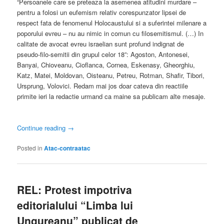
“Persoanele care se preteaza la asemenea atitudini murdare –
pentru a folosi un eufemism relativ corespunzator lipsei de
respect fata de fenomenul Holocaustului si a suferintei milenare a
poporului evreu – nu au nimic in comun cu filosemitismul. (…) In
calitate de avocat evreu israelian sunt profund indignat de
pseudo-filo-semitii din grupul celor 18”: Agoston, Antonesei,
Banyai, Chioveanu, Cioflanca, Cornea, Eskenasy, Gheorghiu,
Katz, Matei, Moldovan, Oisteanu, Petreu, Rotman, Shafir, Tibori,
Ursprung, Volovici. Redam mai jos doar cateva din reactiile
primite ieri la redactie urmand ca maine sa publicam alte mesaje.
Continue reading
→
Posted in
Atac-contraatac
REL: Protest impotriva
editorialului “Limba lui
Ungureanu” publicat de