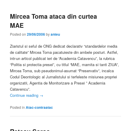
Mircea Toma ataca din curtea
MAE
Posted on
29/06/2006
by
anteu
Ziaristul si seful de ONG dedicat declarativ “standardelor media
de calitate” Mircea Toma pacatuieste din ambele posturi. Astfel,
intr-un articol publicat ieri de “Academia Catavencu”, la rubrica
“Politia si protectia presei”, cu titlul “MAE, mamita si tanti ZIUA”,
Mircea Toma, sub pseudonimul-asumat “Preservativ”, incalca
Codul Deontologic al Jurnalistului si terfeleste misiunea propriei
organizatii, Agentia de Monitorizare a Presei ” Academia
Catavencu”.
Continue reading
→
Posted in
Atac-contraatac