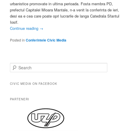
urbanistice promovate in ultima perioada. Fosta membra PD,
prefectul Capitalei Mioara Mantale, n-a venit la conferinta de ieri,
desi ea e cea care poate opri lucrarile de langa Catedrala Sfantul
Iosif.
Continue reading
→
Posted in
Conferintele Civic Media
S
e
a
r
CIVIC MEDIA ON FACEBOOK
c
h
PARTENERI