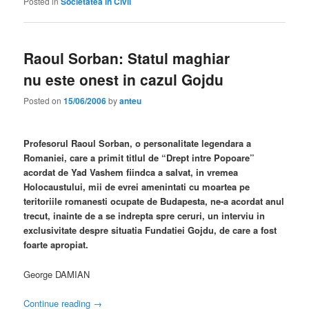
Posted in
Societatea in Civil
Raoul Sorban: Statul maghiar
nu este onest in cazul Gojdu
Posted on
15/06/2006
by
anteu
Profesorul Raoul Sorban, o personalitate legendara a
Romaniei, care a primit titlul de “Drept intre Popoare”
acordat de Yad Vashem fiindca a salvat, in vremea
Holocaustului, mii de evrei amenintati cu moartea pe
teritoriile romanesti ocupate de Budapesta, ne-a acordat anul
trecut, inainte de a se indrepta spre ceruri, un interviu in
exclusivitate despre situatia Fundatiei Gojdu, de care a fost
foarte apropiat.
George DAMIAN
Continue reading
→