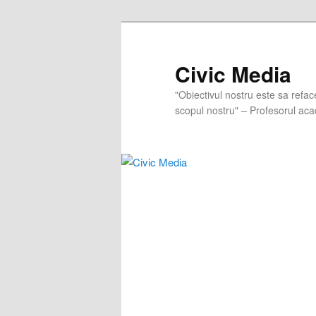
Skip
Skip
to
to
primary
secondary
Civic Media
content
content
"Obiectivul nostru este sa refac
scopul nostru" – Profesorul aca