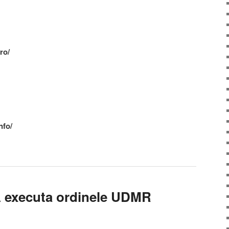
ro/
nfo/
executa ordinele UDMR