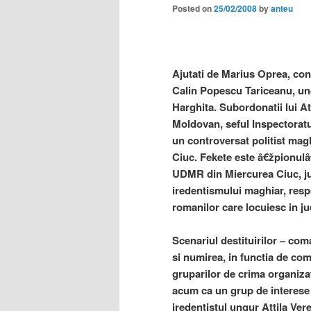
Posted on
25/02/2008
by
anteu
Ajutati de Marius Oprea, cons
Calin Popescu Tariceanu, ung
Harghita. Subordonatii lui 
Moldovan, seful Inspectoratul
un controversat politist maghi
Ciuc. Fekete este â€žpionulâ
UDMR din Miercurea Ciuc, jud
iredentismului maghiar, resp
romanilor care locuiesc in j
Scenariul destituirilor – com
si numirea, in functia de com
gruparilor de crima organiza
acum ca un grup de interese 
iredentistul ungur Attila V