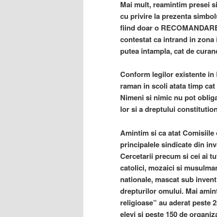
Mai mult, reamintim presei s
cu privire la prezenta simbolu
fiind doar o RECOMANDARE, 
contestat ca intrand in zona i
putea intampla, cat de curan
Conform legilor existente in 
raman in scoli atata timp cat v
Nimeni si nimic nu pot obliga
lor si a dreptului constitutio
Amintim si ca atat Comisiile
principalele sindicate din in
Cercetarii precum si cei ai t
catolici, mozaici si musulman
nationale, mascat sub inventi
drepturilor omului. Mai amin
religioase” au aderat peste 25
elevi si peste 150 de organizat