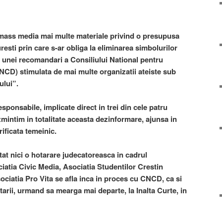
in mass media mai multe materiale privind o presupusa
resti prin care s-ar obliga la eliminarea simbolurilor
m unei recomandari a Consiliului National pentru
CD) stimulata de mai multe organizatii ateiste sub
ului”.
responsabile, implicate direct in trei din cele patru
intim in totalitate aceasta dezinformare, ajunsa in
rificata temeinic.
tat nici o hotarare judecatoreasca in cadrul
iatia Civic Media, Asociatia Studentilor Crestin
ciatia Pro Vita se afla inca in proces cu CNCD, ca si
tarii, urmand sa mearga mai departe, la Inalta Curte, in