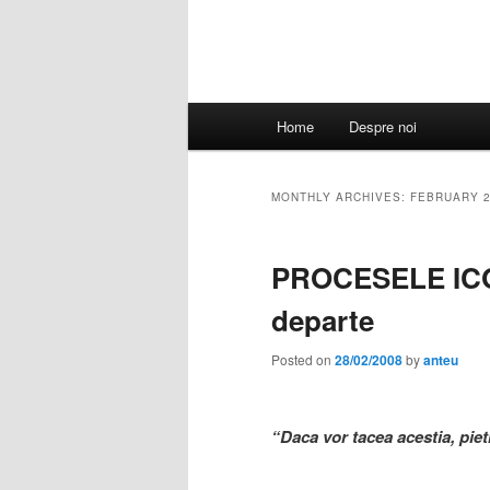
Main
Home
Despre noi
menu
MONTHLY ARCHIVES:
FEBRUARY 
PROCESELE IC
departe
Posted on
28/02/2008
by
anteu
“Daca vor tacea acestia, piet