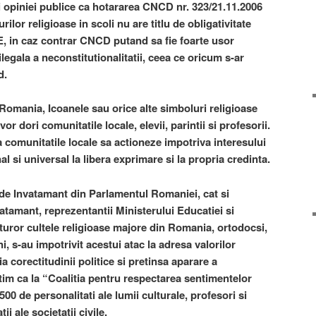
i opiniei publice ca hotararea CNCD nr. 323/21.11.2006
rilor religioase in scoli nu are titlu de obligativitate
in caz contrar CNCD putand sa fie foarte usor
legala a neconstitutionalitatii, ceea ce oricum s-ar
d.
Romania, Icoanele sau orice alte simboluri religioase
or dori comunitatile locale, elevii, parintii si profesorii.
 comunitatile locale sa actioneze impotriva interesului
nal si universal la libera exprimare si la propria credinta.
 de Invatamant din Parlamentul Romaniei, cat si
vatamant, reprezentantii Ministerului Educatiei si
uturor cultele religioase majore din Romania, ortodocsi,
i, s-au impotrivit acestui atac la adresa valorilor
a corectitudinii politice si pretinsa aparare a
tim ca la “Coalitia pentru respectarea sentimentelor
00 de personalitati ale lumii culturale, profesori si
ii ale societatii civile.