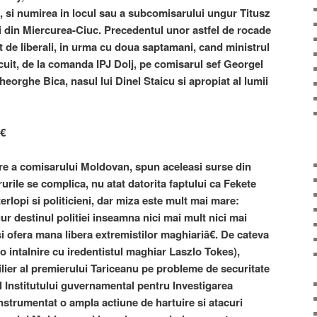
, si numirea in locul sau a subcomisarului ungur Titusz
iei din Miercurea-Ciuc. Precedentul unor astfel de rocade
 tot de liberali, in urma cu doua saptamani, cand ministrul
locuit, de la comanda IPJ Dolj, pe comisarul sef Georgel
orghe Bica, nasul lui Dinel Staicu si apropiat al lumii
€
are a comisarului Moldovan, spun aceleasi surse din
rurile se complica, nu atat datorita faptului ca Fekete
nterlopi si politicieni, dar miza este mult mai mare:
r destinul politiei inseamna nici mai mult nici mai
i ofera mana libera extremistilor maghiariâ€. De cateva
o intalnire cu iredentistul maghiar Laszlo Tokes),
ilier al premierului Tariceanu pe probleme de securitate
 al Institutului guvernamental pentru Investigarea
strumentat o ampla actiune de hartuire si atacuri