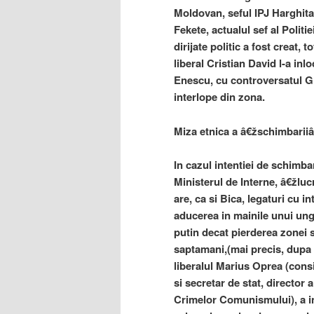
Moldovan, seful IPJ Harghita
Fekete, actualul sef al Polit
dirijate politic a fost creat,
liberal Cristian David l-a in
Enescu, cu controversatul Ghe
interlope din zona.
Miza etnica a â€žschimbariiâ
In cazul intentiei de schimb
Ministerul de Interne, â€žluc
are, ca si Bica, legaturi cu i
aducerea in mainile unui ungu
putin decat pierderea zonei s
saptamani,(mai precis, dupa 
liberalul Marius Oprea (cons
si secretar de stat, director
Crimelor Comunismului), a in