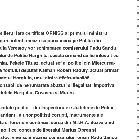
ilierul fara certificat ORNISS al primului ministru
urii intentioneaza sa puna mana pe Politia din
Attila Verestoy vor schimbarea comisarului Radu Sandu
ui de Politie Harghita, acesta urmand sa fie inlocuit cu
ar, Fekete Titusz, actual sef al politiei din Miercurea-
€ fostului deputat Kalman Robert Raduly, actual primar
etul Harghita, unul dintre â€žfruntasiiâ€
onsabil de nenumarate abuzuri si ilegalitati impotriva
udetele Harghita, Covasna si Mures.
andate politic – din Inspectoratele Judetene de Politie,
andanti, a unor politisti corupti, instrumente ale
ta si terorism continua, surse din M.I.R.A. dezvaluind
politice, condus de liberalul Marius Oprea si
erestoy, vrea schimbarea comisarului roman Radu Sandu