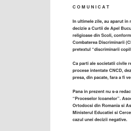
C O M U N I C A T
In ultimele zile, au aparut 
decizie a Curtii de Apel Bucu
religioase din Scoli, confor
Combaterea Discriminarii (CN
pretextul “discriminarii copil
Ca parti ale societatii civile 
procese intentate CNCD, dezm
presa, din pacate, fara a fi ve
Pana in prezent nu s-a redac
“Proceselor Icoanelor”. Asoc
Ortodocsi din Romania si Aso
Ministerul Educatiei si Cerce
cazul unei decizii negative.