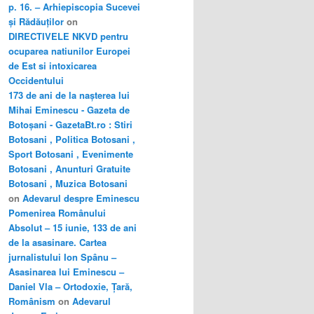
p. 16. – Arhiepiscopia Sucevei
și Rădăuților
on
DIRECTIVELE NKVD pentru
ocuparea natiunilor Europei
de Est si intoxicarea
Occidentului
173 de ani de la nașterea lui
Mihai Eminescu - Gazeta de
Botoșani - GazetaBt.ro : Stiri
Botosani , Politica Botosani ,
Sport Botosani , Evenimente
Botosani , Anunturi Gratuite
Botosani , Muzica Botosani
on
Adevarul despre Eminescu
Pomenirea Românului
Absolut – 15 iunie, 133 de ani
de la asasinare. Cartea
jurnalistului Ion Spânu –
Asasinarea lui Eminescu –
Daniel Vla – Ortodoxie, Țară,
Românism
on
Adevarul