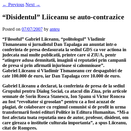
←
Previous
Next
→
“Disidentul” Liiceanu se auto-contrazice
Posted on
07/07/2007
by
anteu
“Filosoful” Gabriel Liiceanu, “politologul” Vladimir
Tismaneanu si jurnalistul Dan Tapalaga au anuntat intr-o
conferinta de presa desfasurata la sediul GDS ca vor actiona in
judecata mai multe publicatii, printre care si ZIUA, pentr
“atingere adusa demnitatii, imaginii si reputatiei prin campanii
de presa si prin afirmatii injurioase si calomnioase”.
Gabriel Liiceanu si Vladimir Tismaneanu cer despagubiri de
cate 100.000 de euro, iar Dan Tapalaga cere 10.000 de euro.
Gabriel Liiceanu a declarat, la conferinta de presa de la sediul
Grupului pentru Dialog Social, ca atacul din Ziua, prin articole
semnate de Sorin Rosca Stanescu, Ion Spanu si Victor Roncea
au fost “revoltator si grosolan” pentru ca a fost acuzat de
plagiat, de colaborare cu regimul comunist si de profit in urma
transformarii fostei edituri Politice in Editura Humanitas. “Mi-a
fost afectata toata reputatia mea de autor, profesor, disident, om
care gireaza o institutie culturala importanta”, a spus Liiceanu,
citat de Rompres.