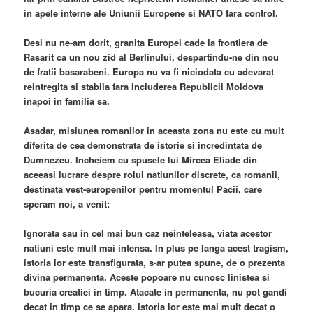
in apele interne ale Uniunii Europene si NATO fara control.
Desi nu ne-am dorit, granita Europei cade la frontiera de
Rasarit ca un nou zid al Berlinului, despartindu-ne din nou
de fratii basarabeni. Europa nu va fi niciodata cu adevarat
reintregita si stabila fara includerea Republicii Moldova
inapoi in familia sa.
Asadar, misiunea romanilor in aceasta zona nu este cu mult
diferita de cea demonstrata de istorie si incredintata de
Dumnezeu. Incheiem cu spusele lui Mircea Eliade din
aceeasi lucrare despre rolul natiunilor discrete, ca romanii,
destinata vest-europenilor pentru momentul Pacii, care
speram noi, a venit:
Ignorata sau in cel mai bun caz neinteleasa, viata acestor
natiuni este mult mai intensa. In plus pe langa acest tragism,
istoria lor este transfigurata, s-ar putea spune, de o prezenta
divina permanenta. Aceste popoare nu cunosc linistea si
bucuria creatiei in timp. Atacate in permanenta, nu pot gandi
decat in timp ce se apara. Istoria lor este mai mult decat o