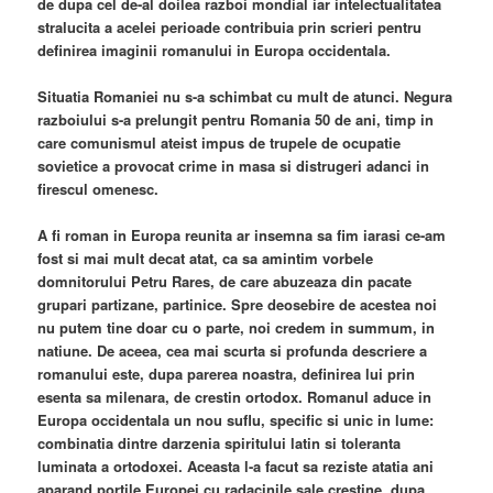
de dupa cel de-al doilea razboi mondial iar intelectualitatea
stralucita a acelei perioade contribuia prin scrieri pentru
definirea imaginii romanului in Europa occidentala.
Situatia Romaniei nu s-a schimbat cu mult de atunci. Negura
razboiului s-a prelungit pentru Romania 50 de ani, timp in
care comunismul ateist impus de trupele de ocupatie
sovietice a provocat crime in masa si distrugeri adanci in
firescul omenesc.
A fi roman in Europa reunita ar insemna sa fim iarasi ce-am
fost si mai mult decat atat, ca sa amintim vorbele
domnitorului Petru Rares, de care abuzeaza din pacate
grupari partizane, partinice. Spre deosebire de acestea noi
nu putem tine doar cu o parte, noi credem in summum, in
natiune. De aceea, cea mai scurta si profunda descriere a
romanului este, dupa parerea noastra, definirea lui prin
esenta sa milenara, de crestin ortodox. Romanul aduce in
Europa occidentala un nou suflu, specific si unic in lume:
combinatia dintre darzenia spiritului latin si toleranta
luminata a ortodoxei. Aceasta l-a facut sa reziste atatia ani
aparand portile Europei cu radacinile sale crestine, dupa