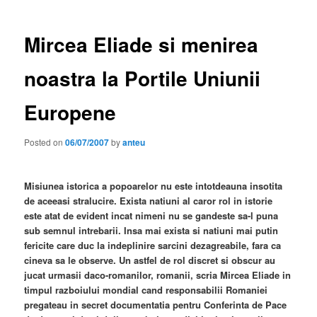
Mircea Eliade si menirea
noastra la Portile Uniunii
Europene
Posted on
06/07/2007
by
anteu
Misiunea istorica a popoarelor nu este intotdeauna insotita
de aceeasi stralucire. Exista natiuni al caror rol in istorie
este atat de evident incat nimeni nu se gandeste sa-l puna
sub semnul intrebarii. Insa mai exista si natiuni mai putin
fericite care duc la indeplinire sarcini dezagreabile, fara ca
cineva sa le observe. Un astfel de rol discret si obscur au
jucat urmasii daco-romanilor, romanii, scria Mircea Eliade in
timpul razboiului mondial cand responsabilii Romaniei
pregateau in secret documentatia pentru Conferinta de Pace