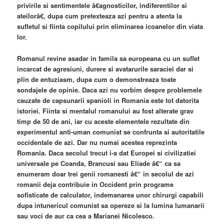
privirile si sentimentele â€agnosticilor, indiferentilor si
ateilorâ€, dupa cum pretexteaza azi pentru a atenta la
sufletul si fiinta copilului prin eliminarea icoanelor din viata
lor.
Romanul revine asadar in famila sa europeana cu un suflet
incarcat de agresiuni, durere si avatarurile saraciei dar si
plin de entuziasm, dupa cum o demonstreaza toate
sondajele de opinie. Daca azi nu vorbim despre problemele
cauzate de capsunarii spanioli in Romania este tot datorita
istoriei. Fiinta si mentalul romanului au fost alterate grav
timp de 50 de ani, iar cu aceste elementele rezultate din
experimentul anti-uman comunist se confrunta si autoritatile
occidentale de azi. Dar nu numai acestea reprezinta
Romania. Daca secolul trecut i-a dat Europei si civilizatiei
universale pe Coanda, Brancusi sau Eliade â€“ ca sa
enumeram doar trei genii romanesti â€“ in secolul de azi
romanii deja contribuie in Occident prin programe
sofisticate de calculator, indemanarea unor chirurgi capabili
dupa intunericul comunist sa opereze si la lumina lumanarii
sau voci de aur ca cea a Marianei Nicolesco.