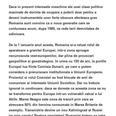
Daca in prezent interesele meschine ale unei clase politice
macinate de dorinta de ocupare a puterii doar pentru a
deveni instrumentele unor forte obscure afecteaza grav
Romania sunt convins ca o noua generatie care se
contureaza acum, dupa 1989, va reda tarii demnitatea de
odinioara.
De la 1 ianuarie anul acesta, Romania si-a reluat rolul de
aparatoare a granitei Europei, intr-o zona aproape
necunoscuta vest-europenilor, dar plina de provocari
geopolitice si geostrategice. In urma cu 150 de ani, la portile
Europei lua fiinta Comisia Dunarii, pe care o putem
considera o precursoare institutionala a Uniunii Europene.
Proiectul si rolul Comisiei au fost blocate de anii de
comunism si interesele Uniunii Sovietice. Dar nu trebuie
ignorat in continuare, daca se doreste ca aceasta zona sa nu
se transforme pentru Europa intr-un vulnerabil calcai a lui
Ahile. Marea Neagra este zona de tranzit prin care se
strecoara 80% din heroina consumata in Marea Britanie de
exemplu. Transnistria devine un nou Kaliningrad al Rusiei
iar prin canalul Bastroe neprietenii Romaniei tintesc sa intre