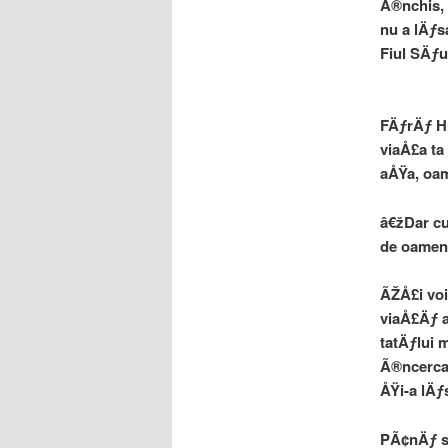
Ã®nchis, 
nu a lÄƒs
Fiul SÄƒu
FÄƒrÄƒ Hr
viaÅ£a ta
aÅŸa, oam
â€žDar cu
de oameni
ÃŽÅ£i voi
viaÅ£Äƒ a
tatÄƒlui 
Ã®ncercat
ÅŸi-a lÄƒ
PÃ¢nÄƒ sÄ