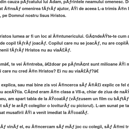
din cauza pÄƒcatului lui Adam, pÄƒrintele neamului omenesc.
at Ã®nsÄƒ omenirea fÄƒrÄƒ ajutor, ÅŸi de aceea L-a trimis Ã®n 
, pe Domnul nostru Iisus Hristos.
istos lumea ar fi un loc al Ã®ntunericului. GÃ¢ndeÅŸte-te cum a
 de copil fÄƒrÄƒ joacÄƒ. Copilul care nu se joacÄƒ, nu are copilÄƒ
enii fÄƒrÄƒ Hristos nu au viaÅ£Äƒ.
mâ€, te vei Ã®ntreba, â€ždoar pe pÄƒmÃ¢nt sunt milioane ÅŸi m
 care nu cred Ã®n Hristos? Ei nu au viaÅ£Äƒ?â€
 explica, sau mai bine zis voi Ã®ncerca sÄƒ Ã®Å£i explic ce fel 
u aceÅŸtia. CÃ¢nd eram Ã®n clasa a VII-a, chiar de ziua de naÅŸ
meu, am spart tabla de la ÅŸcoalÄƒ (vÄƒzusem un film cu bÄƒtÄƒ
 sÄƒ le arÄƒt colegilor o loviturÄƒ cu piciorul). L-am sunat pe ta
sat musafirii ÅŸi a venit imediat la ÅŸcoalÄƒ.
ƒ vinÄƒ el, eu Ã®ncercam sÄƒ mÄƒ joc cu colegii, sÄƒ Ã®mi t