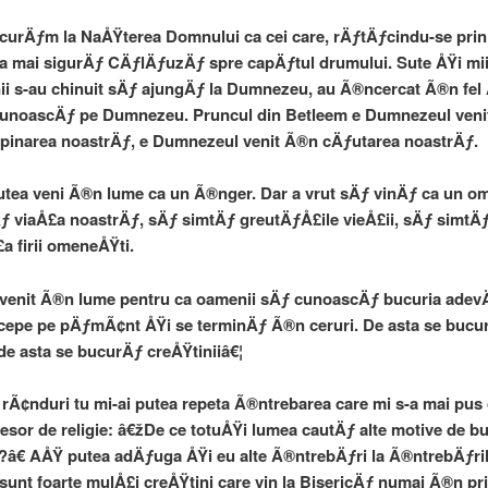
curÄƒm la NaÅŸterea Domnului ca cei care, rÄƒtÄƒcindu-se prin
a mai sigurÄƒ CÄƒlÄƒuzÄƒ spre capÄƒtul drumului. Sute ÅŸi mii
ii s-au chinuit sÄƒ ajungÄƒ la Dumnezeu, au Ã®ncercat Ã®n fel 
cunoascÄƒ pe Dumnezeu. Pruncul din Betleem e Dumnezeul ven
inarea noastrÄƒ, e Dumnezeul venit Ã®n cÄƒutarea noastrÄƒ.
utea veni Ã®n lume ca un Ã®nger. Dar a vrut sÄƒ vinÄƒ ca un o
ƒ viaÅ£a noastrÄƒ, sÄƒ simtÄƒ greutÄƒÅ£ile vieÅ£ii, sÄƒ simtÄ
a firii omeneÅŸti.
 venit Ã®n lume pentru ca oamenii sÄƒ cunoascÄƒ bucuria adev
epe pe pÄƒmÃ¢nt ÅŸi se terminÄƒ Ã®n ceruri. De asta se bucu
 de asta se bucurÄƒ creÅŸtiniiâ€¦
 rÃ¢nduri tu mi-ai putea repeta Ã®ntrebarea care mi s-a mai pu
esor de religie: â€žDe ce totuÅŸi lumea cautÄƒ alte motive de b
â€ AÅŸ putea adÄƒuga ÅŸi eu alte Ã®ntrebÄƒri la Ã®ntrebÄƒrile
sunt foarte mulÅ£i creÅŸtini care vin la BisericÄƒ numai Ã®n pri