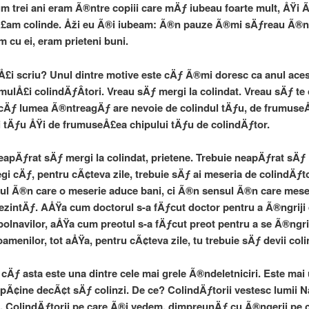
um trei ani eram Ã®ntre copiii care mÄƒ iubeau foarte mult, ÅŸi 
am colinde. Åži eu Ã®i iubeam: Ã®n pauze Ã®mi sÄƒreau Ã®n
 cu ei, eram prieteni buni.
£i scriu? Unul dintre motive este cÄƒ Ã®mi doresc ca anul aces
mulÅ£i colindÄƒÂ­tori. Vreau sÄƒ mergi la colindat. Vreau sÄƒ te
 cÄƒ lumea Ã®ntreagÄƒ are nevoie de colindul tÄƒu, de frumuse
i tÄƒu ÅŸi de frumuseÅ£ea chipului tÄƒu de colindÄƒtor.
eapÄƒrat sÄƒ mergi la colindat, prietene. Trebuie neapÄƒrat sÄƒ
i cÄƒ, pentru cÃ¢teva zile, trebuie sÄƒ ai meseria de colindÄƒt
l Ã®n care o meserie aduce bani, ci Ã®n sensul Ã®n care mese
rezintÄƒ. AÅŸa cum doctorul s-a fÄƒcut doctor pentru a Ã®ngriji
 bolnavilor, aÅŸa cum preotul s-a fÄƒcut preot pentru a se Ã®ngri
oamenilor, tot aÅŸa, pentru cÃ¢teva zile, tu trebuie sÄƒ devii col
 cÄƒ asta este una dintre cele mai grele Ã®ndeletniciri. Este mai
 pÃ¢ine decÃ¢t sÄƒ colinzi. De ce? ColindÄƒtorii vestesc lumii 
 ColindÄƒtorii pe care Ã®i vedem, dimpreunÄƒ cu Ã®ngerii pe 