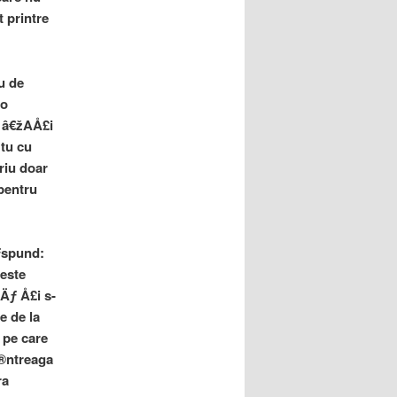
 printre
u de
 o
 â€žAÅ£i
tu cu
riu doar
 pentru
ƒspund:
este
Äƒ Å£i s-
e de la
 pe care
Ã®ntreaga
ra