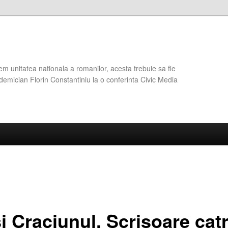
em unitatea nationala a romanilor, acesta trebuie sa fie
demician Florin Constantiniu la o conferinta Civic Media
i Craciunul. Scrisoare cat