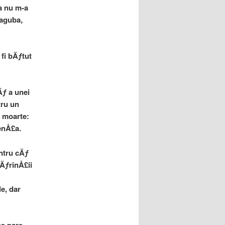
ta nu m-a
paguba,
fi bÄƒtut
Äƒ a unei
tru un
a moarte:
enÅ£a.
ntru cÄƒ
pÄƒrinÅ£ii
e, dar