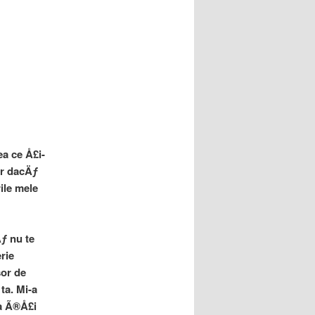
a ce Å£i-
ar dacÄƒ
ile mele
ƒ nu te
rie
sor de
ta. Mi-a
ta Ã®Å£i