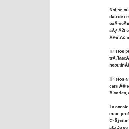
Noi ne bu
dau de ce
oaÂ­meÂ­n
sÄƒ ÃŽl 
Ã®ntÃ¢mp
Hristos p
trÄƒiascÄ
neputinÅ£
Hristos a
care Ã®nc
Biserica,
La aceste
eram prof
CrÄƒciun?
â€žDe ce 