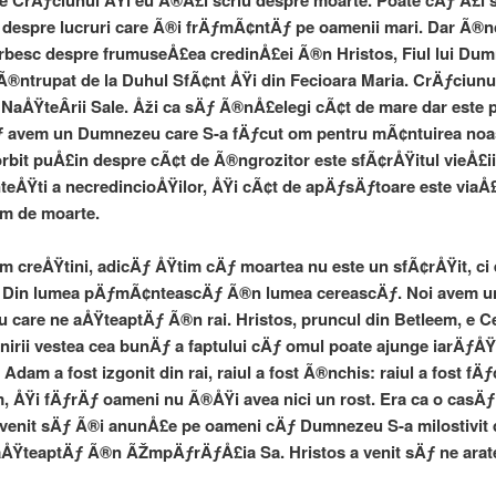
e CrÄƒciunul ÅŸi eu Ã®Å£i scriu despre moarte. Poate cÄƒ Å£i 
 despre lucruri care Ã®i frÄƒmÃ¢ntÄƒ pe oamenii mari. Dar Ã®n
besc despre frumuseÅ£ea credinÅ£ei Ã®n Hristos, Fiul lui Du
Ã®ntrupat de la Duhul SfÃ¢nt ÅŸi din Fecioara Maria. CrÄƒciunu
 NaÅŸteÂ­rii Sale. Åži ca sÄƒ Ã®nÅ£elegi cÃ¢t de mare dar este 
Äƒ avem un Dumnezeu care S-a fÄƒcut om pentru mÃ¢ntuirea noa
rbit puÅ£in despre cÃ¢t de Ã®ngrozitor este sfÃ¢rÅŸitul vieÅ£ii
ÅŸti a necredincioÅŸilor, ÅŸi cÃ¢t de apÄƒsÄƒtoare este viaÅ£
em de moarte.
m creÅŸtini, adicÄƒ ÅŸtim cÄƒ moartea nu este un sfÃ¢rÅŸit, ci 
e. Din lumea pÄƒmÃ¢nteascÄƒ Ã®n lumea cereascÄƒ. Noi avem u
care ne aÅŸteaptÄƒ Ã®n rai. Hristos, pruncul din Betleem, e Ce
irii vestea cea bunÄƒ a faptului cÄƒ omul poate ajunge iarÄƒÅŸ
dam a fost izgonit din rai, raiul a fost Ã®nchis: raiul a fost fÄƒ
, ÅŸi fÄƒrÄƒ oameni nu Ã®ÅŸi avea nici un rost. Era ca o casÄƒ 
 venit sÄƒ Ã®i anunÅ£e pe oameni cÄƒ Dumnezeu S-a milostivit d
ÅŸteaptÄƒ Ã®n ÃŽmpÄƒrÄƒÅ£ia Sa. Hristos a venit sÄƒ ne arate