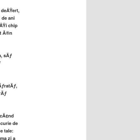
 deÅŸert,
 de ani
ÅŸi chip
it Ã®n
m, sÄƒ
ƒ
ÄƒratÄƒ,
rÄƒ
s cÃ¢nd
ucurie de
 tale:
ma zi a