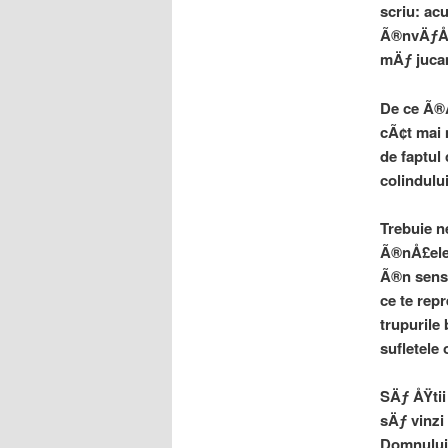
scriu: ac
Ã®nvÄƒÅ£
mÄƒ jucam
De ce Ã®Å
cÃ¢t mai 
de faptul
colindulu
Trebuie n
Ã®nÅ£eleg
Ã®n sensu
ce te rep
trupurile
sufletele 
SÄƒ ÅŸtii
sÄƒ vinzi
Domnului.