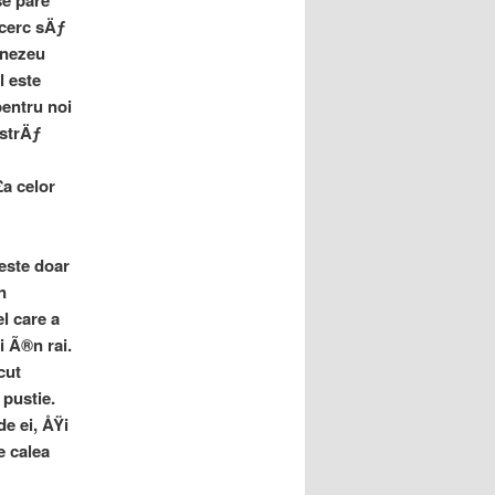
se pare
cerc sÄƒ
mnezeu
l este
pentru noi
strÄƒ
a celor
este doar
n
l care a
i Ã®n rai.
cut
pustie.
e ei, ÅŸi
 calea