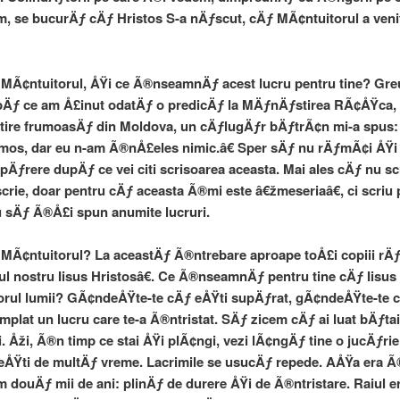
, se bucurÄƒ cÄƒ Hristos S-a nÄƒscut, cÄƒ MÃ¢ntuitorul a venit
 MÃ¢ntuitorul, ÅŸi ce Ã®nseamnÄƒ acest lucru pentru tine? Gre
pÄƒ ce am Å£inut odatÄƒ o predicÄƒ la MÄƒnÄƒstirea RÃ¢ÅŸca,
ire frumoasÄƒ din Moldova, un cÄƒlugÄƒr bÄƒtrÃ¢n mi-a spus:
umos, dar eu n-am Ã®nÅ£eles nimic.â€ Sper sÄƒ nu rÄƒmÃ¢i ÅŸi 
pÄƒrere dupÄƒ ce vei citi scrisoarea aceasta. Mai ales cÄƒ nu sc
scrie, doar pentru cÄƒ aceasta Ã®mi este â€žmeseriaâ€, ci scriu
 sÄƒ Ã®Å£i spun anumite lucruri.
 MÃ¢ntuitorul? La aceastÄƒ Ã®ntrebare aproape toÅ£i copiii rÄ
 nostru Iisus Hristosâ€. Ce Ã®nseamnÄƒ pentru tine cÄƒ Iisus 
rul lumii? GÃ¢ndeÅŸte-te cÄƒ eÅŸti supÄƒrat, gÃ¢ndeÅŸte-te c
plat un lucru care te-a Ã®ntristat. SÄƒ zicem cÄƒ ai luat bÄƒtai
. Åži, Ã®n timp ce stai ÅŸi plÃ¢ngi, vezi lÃ¢ngÄƒ tine o jucÄƒrie
eÅŸti de multÄƒ vreme. Lacrimile se usucÄƒ repede. AÅŸa era 
 douÄƒ mii de ani: plinÄƒ de durere ÅŸi de Ã®ntristare. Raiul e