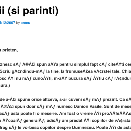
i (si parinti)
4/12/2007
by
anteu
 prieten,
nesc sÄƒ Ã®Å£i spun aÅŸa pentru simplul fapt cÄƒ citeÅŸti cee
 Scriu gÃ¢ndindu-mÄƒ la tine, la frumuseÅ£ea vÃ¢rstei tale. Chi
osc ÅŸi nu mÄƒ cunoÅŸti, m-aÅŸ bucura sÄƒ ÅŸtiu cÄƒ rÃ¢ndur
ura.)
de a-Å£i spune orice altceva, s-ar cuveni sÄƒ mÄƒ prezint. Ca sÄ
c Ã®Å£i spun doar cÄƒ mÄƒ numesc Danion Vasile. Sunt de mese
dacÄƒ asta poate fi o meserie. Am fost o vreme ÅŸi proÂ­Â­feÂ­Â­Â­
a o ÅŸcoalÄƒ generalÄƒ; adicÄƒ am predat ÅŸi copiilor de vÃ¢rsta 
 drag sÄƒ le vorbesc copiilor despre Dumnezeu. Poate ÅŸi de as