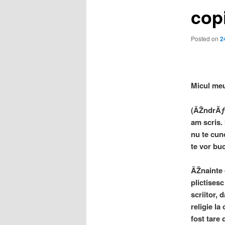
copi
Posted on
2
Micul meu
(ÃŽndrÄƒz
am scris.
nu te cun
te vor buc
ÃŽnainte 
plictises
scriitor, 
religie l
fost tare