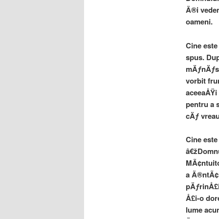
Ã®i vedem
oameni.
Cine este
spus. Du
mÄƒnÄƒst
vorbit fr
aceeaÅŸi 
pentru a 
cÄƒ vreau
Cine este
â€žDomnul
MÃ¢ntuito
a Ã®ntÃ¢m
pÄƒrinÅ£i
Å£i-o dor
lume acum