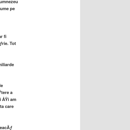
 Dumnezeu
lume pe
r fi
rie. Tot
iliarde
de
tere a
i ÅŸi am
ta care
reacÄƒ