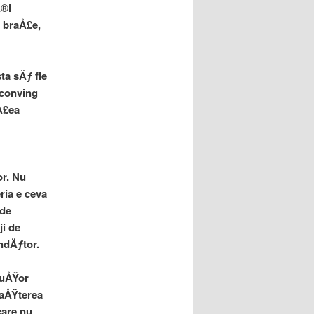
Ã®i
 braÅ£e,
ta sÄƒ fie
 conving
Å£ea
or. Nu
ria e ceva
 de
ji de
indÄƒtor.
 uÅŸor
NaÅŸterea
care nu