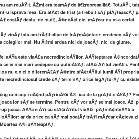
r nu am reuÅŸit. ÃŽmi era teamÄƒ de â€žrepresaliiâ€. TotuÅŸi, ta
ntru isprava mea. Era atÃ¢t de trist (a trebuit sÄƒ plÄƒteascÄƒ 
lÄƒ costÄƒ destul de mult), Ã®ncÃ¢t nici mÄƒcar nu m-a certat.
ƒ vinÄƒ tata am trÄƒit clipe de frÄƒmÃ¢ntare: credeam cÄƒ voi 
 colegilor mei. Nu Ã®mi ardea nici de joacÄƒ, nici de glume.
fel aÅŸa este viaÅ£a necredincioÅŸilor. AÅŸteptarea Ã®ncordat
a celei mai mari pedepse cu putinÅ£Äƒ: sfÃ¢rÅŸitul vieÅ£ii. Pen
ios nu e nici o diferenÅ£Äƒ Ã®ntre sfÃ¢rÅŸitul lumii ÅŸi propri
te necredinciosul crede cÄƒ terminÄƒ orice legÄƒturÄƒ cu exist
¢ng unii copii cÃ¢nd pÄƒrinÅ£ii Ã®i iau de la grÄƒdiniÅ£Äƒ? Pe
 joaca lor sÄƒ se termine. Pentru cÄƒ vor sÄƒ se mai joace. Åži 
rup joaca. AÅŸa e ÅŸi cu sfÃ¢rÅŸitul vieÅ£ii pÄƒmÃ¢nteÅŸti a
ioÅŸilor: ar da orice ca sÄƒ mai poatÄƒ trÄƒi mÄƒcar cÃ¢teva zil
 Moartea Ã®i aÅŸteaptÄƒ.