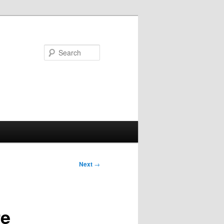
Search
Next
→
re