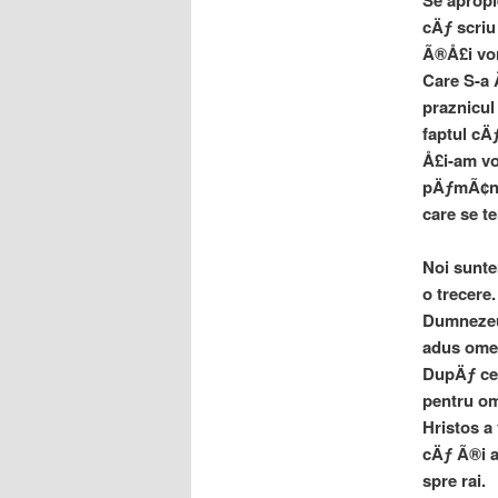
Se apropi
cÄƒ scriu
Ã®Å£i vor
Care S-a 
praznicul
faptul c
Å£i-am vo
pÄƒmÃ¢nte
care se t
Noi sunte
o trecer
Dumnezeu 
adus omen
DupÄƒ ce A
pentru om
Hristos a
cÄƒ Ã®i a
spre rai.