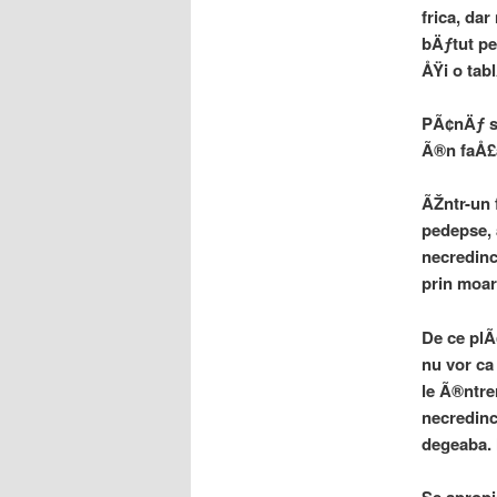
frica, da
bÄƒtut pe
ÅŸi o tab
PÃ¢nÄƒ sÄ
Ã®n faÅ£a
ÃŽntr-un 
pedepse, 
necredinc
prin moar
De ce plÃ
nu vor ca
le Ã®ntre
necredinc
degeaba.