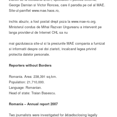
George Damian si Victor Roncea, care il parodia pe cel al MAE.
Site-ul-pamflet www.mae.haos.ro,
inchis abuziv, a fost postat drept poza la www.mae-ro.org.
Ministerul condus de Mihai Razvan Ungureanu a intervenit pe
langa provider-ul de Internet CHL sa nu
mai gazduiasca site-ul si la presiunile MAE compania a furnizat
si informatii despre cei doi ziaristi, incalcand legea privind
protectia datelor personale.
Reporters without Borders
Romania. Area: 238,391 sq.km.
Population: 21,710,000.
Language: Romanian.
Head of state: Traian Basescu.
Romania – Annual report 2007
Two journalists were investigated for â€œdisclosing legally