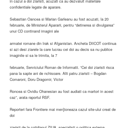
in cazul a doi ziaristi, acuzati ca au dezvaluit materiale
confidentiale legate de aparare.
Sebastian Oancea si Marian Garleanu au fost acuzati, la 20
februarie, de Ministerul Apararii, pentru “detinerea si divulgarea”
unui CD continand imagini ale
armatei romane din Irak si Afganistan. Ancheta DIICOT continua
si azi desi ziarele la care lucrau cei doi au decis sa nu publice
imaginile si sa le trimita, la 7
februarie, Serviciului Roman de Informatii. “Cei doi ziaristi risca
pana la sapte ani de nchisoare. Alti patru ziaristi – Bogdan
Comaroni, Doru Dragomir, Victor
Roncea si Ovidiu Ohanesian au fost audiati ca martori in acest
caz”, arata raportul RSF.
Reporteri fara Frontiere mai men]ioneaza cazul site-ului creat de
doi
ziaristi de la cotidianul ZIUA, specialisti n politica externa,