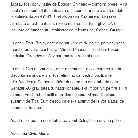
â€œau fost convinsiâ€ de Bogdan Chirieac – conform presei – ca
unele inscrisuri aflate la dosar nu ii apartin iar altele au fost date
in calitate de ghid ONT, fiind obligat de Securitate. Aceasta
afirmatie a fost contrazisa vehement de alti fosti ghizi ONT,
inclusiv de cunoscutul realizator de televiziune, Gabriel Giurgiu.
In cazul Doru Braia, care a primit verdict de politie politica, sase
membri au votat pentru, iar Mircea Dinescu, Ticu Dumitrescu.
Ladislau Csendes si Cazimir Ionescu s-au abtinut.
In cazul Cornel Ivanciuc, care a recunoscut colaborarea sa cu
Securitatea si care a si fost eliminat din cadrul publicatiei
â€œAcademia Catavencuâ€œ dupa ce s-a constata de catre
Senatul AC gravitatea turnatoriilor sale, s-a impotrivit pentru a ii fi
acordat verdictul de politie politica celebrul Mircea Dinescu,
sustinut de Ticu Dumitrescu care s-a abtinut de la vot alaturi de
Laurentiu Tanase.
Asadar, reiteram necesitatea ca votul Colegiul sa devina public.
Asociatia Civic Media