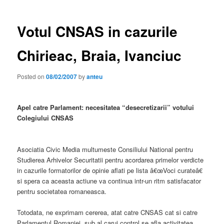
Votul CNSAS in cazurile
Chirieac, Braia, Ivanciuc
Posted on
08/02/2007
by
anteu
Apel catre Parlament: necesitatea “desecretizarii” votului
Colegiului CNSAS
Asociatia Civic Media multumeste Consiliului National pentru
Studierea Arhivelor Securitatii pentru acordarea primelor verdicte
in cazurile formatorilor de opinie aflati pe lista â€œVoci curateâ€
si spera ca aceasta actiune va continua intr-un ritm satisfacator
pentru societatea romaneasca.
Totodata, ne exprimam cererea, atat catre CNSAS cat si catre
Parlamentul Romaniei, sub al carui control se afla activitatea