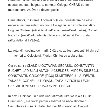
acestei institutii bugetare, ca votul Colegiul CNSAS sa fie
â€œdesecretizatâ€: sa devina public.
Pana atunci, in interesul opiniei publice, consideram ca este
necesar sa prezentam noi votul Colegiului in cazurile ziaristilor
Bogdan Chirieac (â€œGandulâ€œ, ex -â€œPro-TVâ€œ), Cornel
Ivanciuc (ex-â€œAcademia Catavencuâ€œ), si Doru Braia
(â€œNational TVâ€œ):
La votul din sedinta de marti, 6.02.a.c, au fost prezenti 10 din cei
11 membri ai Colegiului. Florian Chiritescu a absentat.
Cei 10 sunt : CLAUDIU-OCTAVIAN SECASIU, CONSTANTIN
BUCHET, LADISLAU ANTONIU CSENDES, MIRCEA DINESCU,
CONSTANTIN GRIGORE (TICU) DUMITRESCU, LAURENTIU
TANASE, CORNELIU TURIANU, TARAU VIRGILIU LEON,
CAZIMIR IONESCU, DRAGOS PETRESCU.
In cazul Chirieac, in ciuda unor afirmatii ulterioare ale lui Ticu
Dumitrescu, s-a votat pentru verdictul de necolaborare cu
Securitatea in unanimitate. Toti cei 10 membri ai Colegiului