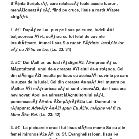
SfÃ¢nta ScripturÄƒ, care relateazÄƒ toate aceste lucruri,
menÅ£ioneazÄƒ cÄƒ, fiind pe cruce, Iisus a rostit ÅŸapte
strigÄƒri:
1. â€“ DupÄƒ ce l-au pus pe Iisus pe cruce, iudeii Ã®l
batjocoreau ÅŸi-L ocÄƒrau cu tot felul de cuvinte
insultÄƒtoare. Atunci Iisus S-a rugat:
PÄƒrinte, iartÄƒ-le lor
cÄƒ nu ÅŸtiu ce fac.
(Lc. 23: 34)
2. â€“ Doi tÃ¢lhari au fost rÄƒstigniÅ£i Ã®mpreunÄƒ cu
MÃ¢ntuitorul, unul de-a dreapta ÅŸi altul de-a stÃ¢nga. Cel
din stÃ¢nga ÃŽl insulta pe Iisus cu aceleaÅŸi cuvinte pe care
le auzea de la iudei. Cel din dreapta Ã®nsÄƒ Ã®l mustra pe
tÃ¢lhar ÅŸi mÄƒrturisea cÄƒ ei sunt vinovaÅ£i, dar Iisus era
nevinovat: Apoi s-a adresat MÃ¢ntuitorului sÄƒ-L
pomeneascÄƒ Ã®ntru ÃŽmpÄƒrÄƒÅ£ia Lui. Domnul i-a
rÄƒspuns:
AdevÄƒr Ã®Å£i spun Eu Å£ie, mÃ¢ine vei fi cu
Mine Ã®n Rai.
(Lc. 23: 42)
3. â€“ La picioarele crucii lui Iisus stÄƒtea mama Sa cu alte
femei mironosiÅ£e ÅŸi cu Sf. Evanghelist Ioan. Iisus i-a