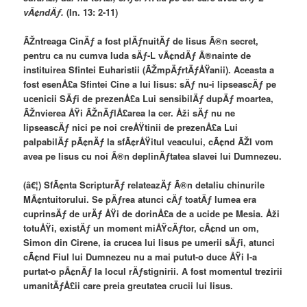
vÃ¢ndÄƒ.
(In. 13: 2-11)
ÃŽntreaga CinÄƒ a fost plÄƒnuitÄƒ de Iisus Ã®n secret,
pentru ca nu cumva Iuda sÄƒ-L vÃ¢ndÄƒ Ã®nainte de
instituirea Sfintei Euharistii (ÃŽmpÄƒrtÄƒÅŸanii). Aceasta a
fost esenÅ£a Sfintei Cine a lui Iisus: sÄƒ nu-i lipseascÄƒ pe
ucenicii SÄƒi de prezenÅ£a Lui sensibilÄƒ dupÄƒ moartea,
ÃŽnvierea ÅŸi ÃŽnÄƒlÅ£area la cer. Åži sÄƒ nu ne
lipseascÄƒ nici pe noi creÅŸtinii de prezenÅ£a Lui
palpabilÄƒ pÃ¢nÄƒ la sfÃ¢rÅŸitul veacului, cÃ¢nd ÃŽl vom
avea pe Iisus cu noi Ã®n deplinÄƒtatea slavei lui Dumnezeu.
(â€¦) SfÃ¢nta ScripturÄƒ relateazÄƒ Ã®n detaliu chinurile
MÃ¢ntuitorului. Se pÄƒrea atunci cÄƒ toatÄƒ lumea era
cuprinsÄƒ de urÄƒ ÅŸi de dorinÅ£a de a ucide pe Mesia. Åži
totuÅŸi, existÄƒ un moment miÅŸcÄƒtor, cÃ¢nd un om,
Simon din Cirene, ia crucea lui Iisus pe umerii sÄƒi, atunci
cÃ¢nd Fiul lui Dumnezeu nu a mai putut-o duce ÅŸi I-a
purtat-o pÃ¢nÄƒ la locul rÄƒstignirii. A fost momentul trezirii
umanitÄƒÅ£ii care preia greutatea crucii lui Iisus.