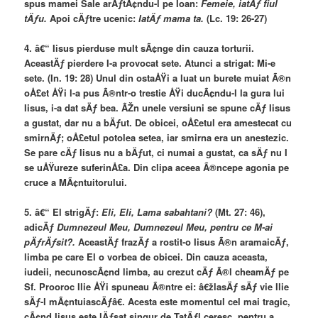
spus mamei Sale arÄƒtÃ¢ndu-l pe Ioan:
Femeie, iatÄƒ fiul
tÄƒu.
Apoi cÄƒtre ucenic:
IatÄƒ mama ta.
(Lc. 19: 26-27)
4. â€“ Iisus pierduse mult sÃ¢nge din cauza torturii.
AceastÄƒ pierdere I-a provocat sete. Atunci a strigat: Mi-e
sete. (In. 19: 28) Unul din ostaÅŸi a luat un burete muiat Ã®n
oÅ£et ÅŸi l-a pus Ã®ntr-o trestie ÅŸi ducÃ¢ndu-l la gura lui
Iisus, i-a dat sÄƒ bea. ÃŽn unele versiuni se spune cÄƒ Iisus
a gustat, dar nu a bÄƒut. De obicei, oÅ£etul era amestecat cu
smirnÄƒ; oÅ£etul potolea setea, iar smirna era un anestezic.
Se pare cÄƒ Iisus nu a bÄƒut, ci numai a gustat, ca sÄƒ nu I
se uÅŸureze suferinÅ£a. Din clipa aceea Ã®ncepe agonia pe
cruce a MÃ¢ntuitorului.
5. â€“ El strigÄƒ:
Eli, Eli, Lama sabahtani?
(Mt. 27: 46),
adicÄƒ
Dumnezeul Meu, Dumnezeul Meu, pentru ce M-ai
pÄƒrÄƒsit?.
AceastÄƒ frazÄƒ a rostit-o Iisus Ã®n aramaicÄƒ,
limba pe care El o vorbea de obicei. Din cauza aceasta,
iudeii, necunoscÃ¢nd limba, au crezut cÄƒ Ã®l cheamÄƒ pe
Sf. Prooroc Ilie ÅŸi spuneau Ã®ntre ei: â€žlasÄƒ sÄƒ vie Ilie
sÄƒ-l mÃ¢ntuiascÄƒâ€. Acesta este momentul cel mai tragic,
cÃ¢nd Iisus este lÄƒsat singur de TatÄƒl ceresc, pentru a