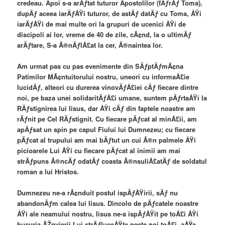
credeau. Apoi s-a arÄƒtat tuturor Apostolilor (fÄƒrÄƒ Toma),
dupÄƒ aceea iarÄƒÅŸi tuturor, de astÄƒ datÄƒ cu Toma, ÅŸi
iarÄƒÅŸi de mai multe ori la grupuri de ucenici ÅŸi de
discipoli ai lor, vreme de 40 de zile, cÃ¢nd, la o ultimÄƒ
arÄƒtare, S-a Ã®nÄƒlÅ£at la cer, Ã®naintea lor.
Am urmat pas cu pas evenimente din SÄƒptÄƒmÃ¢na
Patimilor MÃ¢ntuitorului nostru, uneori cu informaÅ£ie
lucidÄƒ, alteori cu durerea vinovÄƒÅ£iei cÄƒ fiecare dintre
noi, pe baza unei solidaritÄƒÅ£i umane, suntem pÄƒrtaÅŸi la
RÄƒstignirea lui Iisus, dar ÅŸi cÄƒ din faptele noastre am
rÄƒnit pe Cel RÄƒstignit. Cu fiecare pÄƒcat al minÅ£ii, am
apÄƒsat un spin pe capul Fiului lui Dumnezeu; cu fiecare
pÄƒcat al trupului am mai bÄƒtut un cui Ã®n palmele ÅŸi
picioarele Lui ÅŸi cu fiecare pÄƒcat al inimii am mai
strÄƒpuns Ã®ncÄƒ odatÄƒ coasta Ã®nsuliÅ£atÄƒ de soldatul
roman a lui Hristos.
Dumnezeu ne-a rÃ¢nduit postul ispÄƒÅŸirii, sÄƒ nu
abandonÄƒm calea lui Iisus. Dincolo de pÄƒcatele noastre
ÅŸi ale neamului nostru, Iisus ne-a ispÄƒÅŸit pe toÅ£i ÅŸi
bucuria ÃŽnvierii Lui strÄƒluceÅŸte peste noi toÅ£i, aÅŸa