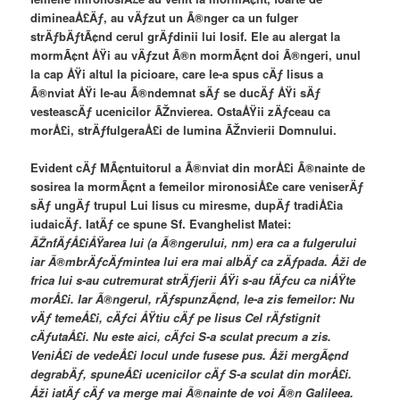
dimineaÅ£Äƒ, au vÄƒzut un Ã®nger ca un fulger
strÄƒbÄƒtÃ¢nd cerul grÄƒdinii lui Iosif. Ele au alergat la
mormÃ¢nt ÅŸi au vÄƒzut Ã®n mormÃ¢nt doi Ã®ngeri, unul
la cap ÅŸi altul la picioare, care le-a spus cÄƒ Iisus a
Ã®nviat ÅŸi le-au Ã®ndemnat sÄƒ se ducÄƒ ÅŸi sÄƒ
vesteascÄƒ ucenicilor ÃŽnvierea. OstaÅŸii zÄƒceau ca
morÅ£i, strÄƒfulgeraÅ£i de lumina ÃŽnvierii Domnului.
Evident cÄƒ MÃ¢ntuitorul a Ã®nviat din morÅ£i Ã®nainte de
sosirea la mormÃ¢nt a femeilor mironosiÅ£e care veniserÄƒ
sÄƒ ungÄƒ trupul Lui Iisus cu miresme, dupÄƒ tradiÅ£ia
iudaicÄƒ. IatÄƒ ce spune Sf. Evanghelist Matei:
ÃŽnfÄƒÅ£iÅŸarea lui (a Ã®ngerului, nm) era ca a fulgerului
iar Ã®mbrÄƒcÄƒmintea lui era mai albÄƒ ca zÄƒpada. Åži de
frica lui s-au cutremurat strÄƒjerii ÅŸi s-au fÄƒcu ca niÅŸte
morÅ£i. Iar Ã®ngerul, rÄƒspunzÃ¢nd, le-a zis femeilor: Nu
vÄƒ temeÅ£i, cÄƒci ÅŸtiu cÄƒ pe Iisus Cel rÄƒstignit
cÄƒutaÅ£i. Nu este aici, cÄƒci S-a sculat precum a zis.
VeniÅ£i de vedeÅ£i locul unde fusese pus. Åži mergÃ¢nd
degrabÄƒ, spuneÅ£i ucenicilor cÄƒ S-a sculat din morÅ£i.
Åži iatÄƒ cÄƒ va merge mai Ã®nainte de voi Ã®n Galileea.