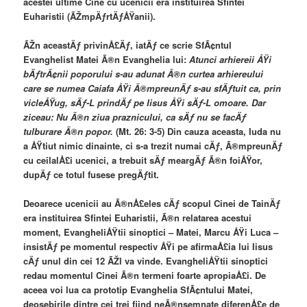
acestei ultime Cine cu ucenicii era instituirea Sfintei
Euharistii (ÃŽmpÄƒrtÄƒÅŸanii).
ÃŽn aceastÄƒ privinÅ£Äƒ, iatÄƒ ce scrie SfÃ¢ntul
Evanghelist Matei Ã®n Evanghelia lui:
Atunci arhiereii ÅŸi
bÄƒtrÃ¢nii poporului s-au adunat Ã®n curtea arhiereului
care se numea Caiafa ÅŸi Ã®mpreunÄƒ s-au sfÄƒtuit ca, prin
vicleÅŸug, sÄƒ-L prindÄƒ pe Iisus ÅŸi sÄƒ-L omoare. Dar
ziceau: Nu Ã®n ziua praznicului, ca sÄƒ nu se facÄƒ
tulburare Ã®n popor.
(Mt. 26: 3-5) Din cauza aceasta, Iuda nu
a ÅŸtiut nimic dinainte, ci s-a trezit numai cÄƒ, Ã®mpreunÄƒ
cu ceilalÅ£i ucenici, a trebuit sÄƒ meargÄƒ Ã®n foiÅŸor,
dupÄƒ ce totul fusese pregÄƒtit.
Deoarece ucenicii au Ã®nÅ£eles cÄƒ scopul Cinei de TainÄƒ
era instituirea Sfintei Euharistii, Ã®n relatarea acestui
moment, EvangheliÅŸtii sinoptici – Matei, Marcu ÅŸi Luca –
insistÄƒ pe momentul respectiv ÅŸi pe afirmaÅ£ia lui Iisus
cÄƒ unul din cei 12 ÃŽl va vinde. EvangheliÅŸtii sinoptici
redau momentul Cinei Ã®n termeni foarte apropiaÅ£i. De
aceea voi lua ca prototip Evanghelia SfÃ¢ntului Matei,
deosebirile dintre cei trei fiind neÃ®nsemnate diferenÅ£e de