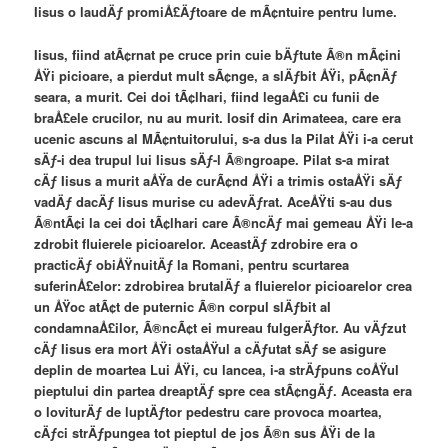
Iisus o laudÄƒ promiÅ£Äƒtoare de mÃ¢ntuire pentru lume.
Iisus, fiind atÃ¢rnat pe cruce prin cuie bÄƒtute Ã®n mÃ¢ini
ÅŸi picioare, a pierdut mult sÃ¢nge, a slÄƒbit ÅŸi, pÃ¢nÄƒ
seara, a murit. Cei doi tÃ¢lhari, fiind legaÅ£i cu funii de
braÅ£ele crucilor, nu au murit. Iosif din Arimateea, care era
ucenic ascuns al MÃ¢ntuitorului, s-a dus la Pilat ÅŸi i-a cerut
sÄƒ-i dea trupul lui Iisus sÄƒ-l Ã®ngroape. Pilat s-a mirat
cÄƒ Iisus a murit aÅŸa de curÃ¢nd ÅŸi a trimis ostaÅŸi sÄƒ
vadÄƒ dacÄƒ Iisus murise cu adevÄƒrat. AceÅŸti s-au dus
Ã®ntÃ¢i la cei doi tÃ¢lhari care Ã®ncÄƒ mai gemeau ÅŸi le-a
zdrobit fluierele picioarelor. AceastÄƒ zdrobire era o
practicÄƒ obiÅŸnuitÄƒ la Romani, pentru scurtarea
suferinÅ£elor: zdrobirea brutalÄƒ a fluierelor picioarelor crea
un ÅŸoc atÃ¢t de puternic Ã®n corpul slÄƒbit al
condamnaÅ£ilor, Ã®ncÃ¢t ei mureau fulgerÄƒtor. Au vÄƒzut
cÄƒ Iisus era mort ÅŸi ostaÅŸul a cÄƒutat sÄƒ se asigure
deplin de moartea Lui ÅŸi, cu lancea, i-a strÄƒpuns coÅŸul
pieptului din partea dreaptÄƒ spre cea stÃ¢ngÄƒ. Aceasta era
o loviturÄƒ de luptÄƒtor pedestru care provoca moartea,
cÄƒci strÄƒpungea tot pieptul de jos Ã®n sus ÅŸi de la