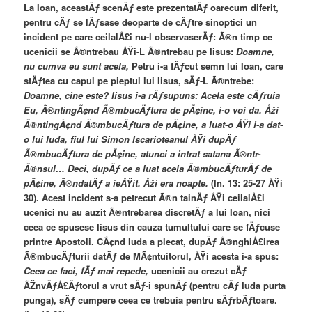
La Ioan, aceastÄƒ scenÄƒ este prezentatÄƒ oarecum diferit,
pentru cÄƒ se lÄƒsase deoparte de cÄƒtre sinoptici un
incident pe care ceilalÅ£i nu-l observaserÄƒ: Ã®n timp ce
ucenicii se Ã®ntrebau ÅŸi-L Ã®ntrebau pe Iisus:
Doamne,
nu cumva eu sunt acela,
Petru i-a fÄƒcut semn lui Ioan, care
stÄƒtea cu capul pe pieptul lui Iisus, sÄƒ-L Ã®ntrebe:
Doamne, cine este? Iisus i-a rÄƒsupuns: Acela este cÄƒruia
Eu, Ã®ntingÃ¢nd Ã®mbucÄƒtura de pÃ¢ine, i-o voi da. Åži
Ã®ntingÃ¢nd Ã®mbucÄƒtura de pÃ¢ine, a luat-o ÅŸi i-a dat-
o lui Iuda, fiul lui Simon Iscarioteanul ÅŸi dupÄƒ
Ã®mbucÄƒtura de pÃ¢ine, atunci a intrat satana Ã®ntr-
Ã®nsul… Deci, dupÄƒ ce a luat acela Ã®mbucÄƒturÄƒ de
pÃ¢ine, Ã®ndatÄƒ a ieÅŸit. Åži era noapte.
(In. 13: 25-27 ÅŸi
30). Acest incident s-a petrecut Ã®n tainÄƒ ÅŸi ceilalÅ£i
ucenici nu au auzit Ã®ntrebarea discretÄƒ a lui Ioan, nici
ceea ce spusese Iisus din cauza tumultului care se fÄƒcuse
printre Apostoli. CÃ¢nd Iuda a plecat, dupÄƒ Ã®nghiÅ£irea
Ã®mbucÄƒturii datÄƒ de MÃ¢ntuitorul, ÅŸi acesta i-a spus:
Ceea ce faci, fÄƒ mai repede,
ucenicii au crezut cÄƒ
ÃŽnvÄƒÅ£Äƒtorul a vrut sÄƒ-i spunÄƒ (pentru cÄƒ Iuda purta
punga), sÄƒ cumpere ceea ce trebuia pentru sÄƒrbÄƒtoare.