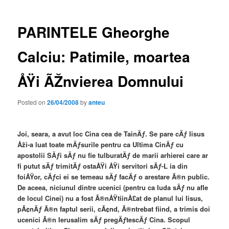
PARINTELE Gheorghe
Calciu: Patimile, moartea
ÅŸi ÃŽnvierea Domnului
Posted on
26/04/2008
by
anteu
Joi, seara, a avut loc Cina cea de TainÄƒ. Se pare cÄƒ Iisus
Åži-a luat toate mÄƒsurile pentru ca Ultima CinÄƒ cu
apostolii SÄƒi sÄƒ nu fie tulburatÄƒ de marii arhierei care ar
fi putut sÄƒ trimitÄƒ ostaÅŸi ÅŸi servitori sÄƒ-L ia din
foiÅŸor, cÄƒci ei se temeau sÄƒ facÄƒ o arestare Ã®n public.
De aceea, niciunul dintre ucenici (pentru ca Iuda sÄƒ nu afle
de locul Cinei) nu a fost Ã®nÅŸtiinÅ£at de planul lui Iisus,
pÃ¢nÄƒ Ã®n faptul serii, cÃ¢nd, Ã®ntrebat fiind, a trimis doi
ucenici Ã®n Ierusalim sÄƒ pregÄƒtescÄƒ Cina. Scopul