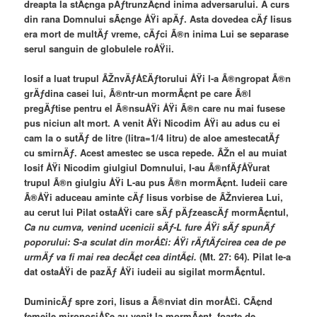
dreapta la stÃ¢nga pÄƒtrunzÃ¢nd inima adversarului. A curs
din rana Domnului sÃ¢nge ÅŸi apÄƒ. Asta dovedea cÄƒ Iisus
era mort de multÄƒ vreme, cÄƒci Ã®n inima Lui se separase
serul sanguin de globulele roÅŸii.
Iosif a luat trupul ÃŽnvÄƒÅ£Äƒtorului ÅŸi l-a Ã®ngropat Ã®n
grÄƒdina casei lui, Ã®ntr-un mormÃ¢nt pe care Ã®l
pregÄƒtise pentru el Ã®nsuÅŸi ÅŸi Ã®n care nu mai fusese
pus niciun alt mort. A venit ÅŸi Nicodim ÅŸi au adus cu ei
cam la o sutÄƒ de litre (litra=1/4 litru) de aloe amestecatÄƒ
cu smirnÄƒ. Acest amestec se usca repede. ÃŽn el au muiat
Iosif ÅŸi Nicodim giulgiul Domnului, I-au Ã®nfÄƒÅŸurat
trupul Ã®n giulgiu ÅŸi L-au pus Ã®n mormÃ¢nt. Iudeii care
Ã®ÅŸi aduceau aminte cÄƒ Iisus vorbise de ÃŽnvierea Lui,
au cerut lui Pilat ostaÅŸi care sÄƒ pÄƒzeascÄƒ mormÃ¢ntul,
Ca nu cumva, venind ucenicii sÄƒ-L fure ÅŸi sÄƒ spunÄƒ
poporului: S-a sculat din morÅ£i: ÅŸi rÄƒtÄƒcirea cea de pe
urmÄƒ va fi mai rea decÃ¢t cea dintÃ¢i.
(Mt. 27: 64). Pilat le-a
dat ostaÅŸi de pazÄƒ ÅŸi iudeii au sigilat mormÃ¢ntul.
DuminicÄƒ spre zori, Iisus a Ã®nviat din morÅ£i. CÃ¢nd
femeile mironosiÅ£e au venit la mormÃ¢nt, foarte de