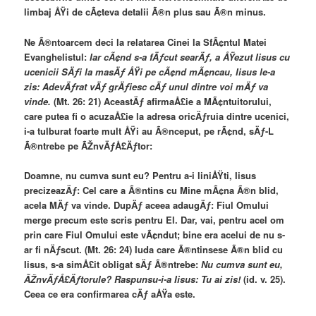
limbaj ÅŸi de cÃ¢teva detalii Ã®n plus sau Ã®n minus.
Ne Ã®ntoarcem deci la relatarea Cinei la SfÃ¢ntul Matei
Evanghelistul:
Iar cÃ¢nd s-a fÄƒcut searÄƒ, a ÅŸezut Iisus cu
ucenicii SÄƒi la masÄƒ ÅŸi pe cÃ¢nd mÃ¢ncau, Iisus le-a
zis: AdevÄƒrat vÄƒ grÄƒiesc cÄƒ unul dintre voi mÄƒ va
vinde.
(Mt. 26: 21) AceastÄƒ afirmaÅ£ie a MÃ¢ntuitorului,
care putea fi o acuzaÅ£ie la adresa oricÄƒruia dintre ucenici,
i-a tulburat foarte mult ÅŸi au Ã®nceput, pe rÃ¢nd, sÄƒ-L
Ã®ntrebe pe ÃŽnvÄƒÅ£Äƒtor:
Doamne, nu cumva sunt eu? Pentru a-i liniÅŸti, Iisus
precizeazÄƒ: Cel care a Ã®ntins cu Mine mÃ¢na Ã®n blid,
acela MÄƒ va vinde. DupÄƒ aceea adaugÄƒ: Fiul Omului
merge precum este scris pentru El. Dar, vai, pentru acel om
prin care Fiul Omului este vÃ¢ndut; bine era acelui de nu s-
ar fi nÄƒscut. (Mt. 26: 24) Iuda care Ã®ntinsese Ã®n blid cu
Iisus, s-a simÅ£it obligat sÄƒ Ã®ntrebe:
Nu cumva sunt eu,
ÃŽnvÄƒÅ£Äƒtorule? Raspunsu-i-a Iisus: Tu ai zis!
(id. v. 25).
Ceea ce era confirmarea cÄƒ aÅŸa este.