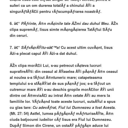
suferi ca un om durerea totalÄƒ a chinului ÅŸi a
singurÄƒtÄƒÅ£ii pentru rÄƒscumpÄƒrarea noastrÄƒ.
6. â€“
PÄƒrinte, Ã®n mÃ¢inile tale ÃŽmi dau duhul Meu.
ÃŽn
clipa supremÄƒ, Iisus simte mÃ¢ngÃ¢ierea TatÄƒlui SÄƒu
din ceruri.
7. â€“
SÄƒvÃ¢rÅŸitu-sâ€™a!
Cu acest ultim cuvÃ¢nt, Iisus
Åži-a plecat capul ÅŸi Åži-a dat duhul.
ÃŽn clipa morÅ£ii Lui, s-au petrecut cÃ¢teva lucruri
suprafireÅŸti: din ceasul al ÅŸaselea ÅŸi pÃ¢nÄƒ Ã®n ceasul
al noulea s-a fÄƒcut Ã®ntuneric mare; catapeteasma
templului s-a sfÃ¢ÅŸiat de sus pÃ¢nÄƒ jos; s-a fÄƒcut un
cutremur mare ÅŸi s-au deschis gropile morÅ£ilor ÅŸi unii
dintre cei Ã®mviaÅ£i au intrat Ã®n cetate ÅŸi au mers la
familiile lor. VÄƒzÃ¢nd toate aceste lucruri, sutaÅŸul a spus
cu glas tare:
Cu adevÄƒrat, Fiul lui Dumnezeu a fost Acesta.
(Mt. 27: 54) Astfel, lumea pÄƒgÃ¢nÄƒ mÄƒrturiseÅŸte, Ã®n
ciuda batjocurei iudeilor cÄƒ Iisus era Fiul lui Dumnezeu.
DupÄƒ Simon din Cirene, un ostaÅŸ pÄƒgÃ¢n aduce lui