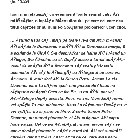
(In. 13:29)
Ioan mai relateazÄƒ un eveniment foarte semnificativ ÅŸi
miÅŸcÄƒtor, o faptÄƒ a MÃ¢ntuitorului pe care cei care dau
titlul capitolelor au numit-o SpÄƒlarea picioarelor ucenicilor.
… ÅŸtiind Iisus cÄƒ TatÄƒl pe toate I le-a dat Ã®n mÃ¢nÄƒ
ÅŸi cÄƒ de la Dumnezeu a ieÅŸit ÅŸi la Dumnezeu merge, S-
a sculat de la CinÄƒ, S-a desbrÄƒcat de haine ÅŸi luÃ¢nd un
ÅŸtegar, S-a Ã®ncins cu el. DupÄƒ aceea a turnat apÄƒ Ã®n
vasul de spÄƒlat ÅŸi a Ã®nceput sÄƒ spele picioarele
ucenicilor ÅŸi sÄƒ le ÅŸteargÄƒ cu ÅŸtergarul cu care era
Ã®ncins. A venit deci ÅŸi la Simon Petru. Acesta I-a zis:
Doamne, oare Tu sÄƒ-mi speli mie picioarele? Iisus i-a
rÄƒspuns zicÃ¢nd: Ceea ce fac Eu, tu nu ÅŸtii, dar vei
Ã®nÅ£elege dupÄƒ aceasta. Petru i-a zis: NiciodatÄƒ nu-mi
vei spÄƒla Tu mie picioarele. Iisus i-a rÄƒspuns: DacÄƒ nu te
voi spÄƒla, nu ai parte cu Mine. Zisu-I-a Simon Petru:
Doamne, nu numai picioarele, ci ÅŸi mÃ¢inile, ÅŸi capul.
Iisus i-a zis: Cel ce s-a Ã®mbÄƒiat nu are nevoie sÄƒ i se
spele decÃ¢t picioarele, cÄƒci e curat tot. Åži voi sunteÅ£i
curaÅ£i, dar nu toÅ£i, cÄƒci ÅŸtia pe cel care avea sÄƒ-L