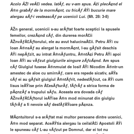
Acolo ÃŽl veÅ£i vedea. IatÄƒ, eu v-am spus. Åži plecÃ¢nd el
Ã®n grabÄƒ de la mormÃ¢nt, cu fricÄƒ ÅŸi bucurie mare
alergau sÄƒ-i vesteascÄƒ pe ucenicii Lui.
(Mt. 28: 3-8)
ÃŽn general, ucenicii s-au arÄƒtat foarte sceptici la spusele
femeilor, crezÃ¢nd cÄƒ, din durerea morÅ£ii
ÃŽnvÄƒÅ£Äƒtorului, ele au avut halucinaÅ£ii. Petru ÅŸi cu
Ioan Ã®nsÄƒ au alergat la mormÃ¢nt, l-au gÄƒsit deschis
ÅŸi nepÄƒzit, au intrat Ã®nÄƒuntru, Ã®ntÃ¢i Petru ÅŸi apoi
Ioan ÅŸi au vÄƒzut
giulgiurile singure zÄƒcÃ¢nd.
Am spus
cÄƒ Giulgiul fusese Ã®nmuiat de Iosif ÅŸi Nicodim Ã®ntr-un
amestec de aloe cu smirnÄƒ, care era repede sicativ, aÅŸa
cÄƒ ei au gÄƒsit giulgiul Ã®ntÄƒrit, nedesfÄƒcut, ca ÅŸi cum
Iisus ieÅŸise prin Å£esÄƒturÄƒ, fÄƒrÄƒ a strica forma de
pÃ¢nzÄƒ a trupului sÄƒu. Aceasta era dovada cÄƒ
ÃŽnvÄƒÅ£Äƒtorul ieÅŸise Ã®n mod minunat din giulgiu
fÄƒrÄƒ a fi nevoie sÄƒ desfÄƒÅŸoare pÃ¢nza.
MÃ¢ntuitorul s-a arÄƒtat mai multor persoane dintre ucenici,
Ã®n mod separat. AceÅŸtia alergau la ceilalÅ£i Apostoli ÅŸi
le spuneau cÄƒ L-au vÄƒzut pe Domnul, dar ei tot nu