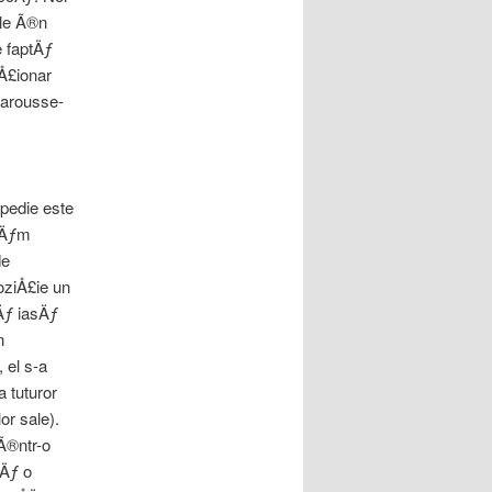
ale Ã®n
e faptÄƒ
Å£ionar
Larousse-
opedie este
luÄƒm
de
poziÅ£ie un
sÄƒ iasÄƒ
n
, el s-a
a tuturor
or sale).
 Ã®ntr-o
rÄƒ o