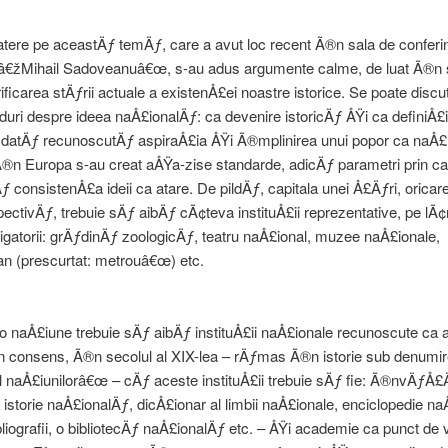
tere pe aceastÄƒ temÄƒ, care a avut loc recent Ã®n sala de confer
ii â€žMihail Sadoveanuâ€œ, s-au adus argumente calme, de luat Ã®
rificarea stÄƒrii actuale a existenÅ£ei noastre istorice. Se poate disc
ri despre ideea naÅ£ionalÄƒ: ca devenire istoricÄƒ ÅŸi ca definiÅ
OdatÄƒ recunoscutÄƒ aspiraÅ£ia ÅŸi Ã®mplinirea unui popor ca naÅ£
Ã®n Europa s-au creat aÅŸa-zise standarde, adicÄƒ parametri prin ca
consistenÅ£a ideii ca atare. De pildÄƒ, capitala unei Å£Äƒri, oricare 
ectivÄƒ, trebuie sÄƒ aibÄƒ cÃ¢teva instituÅ£ii reprezentative, pe lÃ
bligatorii: grÄƒdinÄƒ zoologicÄƒ, teatru naÅ£ional, muzee naÅ£ionale,
an (prescurtat: metrouâ€œ) etc.
, o naÅ£iune trebuie sÄƒ aibÄƒ instituÅ£ii naÅ£ionale recunoscute ca a
prin consens, Ã®n secolul al XIX-lea – rÄƒmas Ã®n istorie sub denumi
l naÅ£iunilorâ€œ – cÄƒ aceste instituÅ£ii trebuie sÄƒ fie: Ã®nvÄƒÅ
 istorie naÅ£ionalÄƒ, dicÅ£ionar al limbii naÅ£ionale, enciclopedie n
ibliografii, o bibliotecÄƒ naÅ£ionalÄƒ etc. – ÅŸi academie ca punct de 