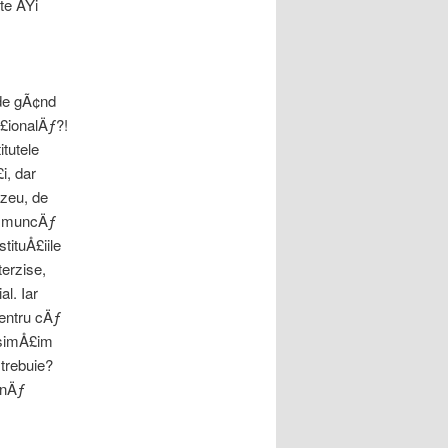
te ÅŸi
 de gÃ¢nd
Å£ionalÄƒ?!
tutele
i, dar
uzeu, de
 o muncÄƒ
ituÅ£iile
terzise,
l. Iar
entru cÄƒ
esimÅ£im
trebuie?
mnÄƒ