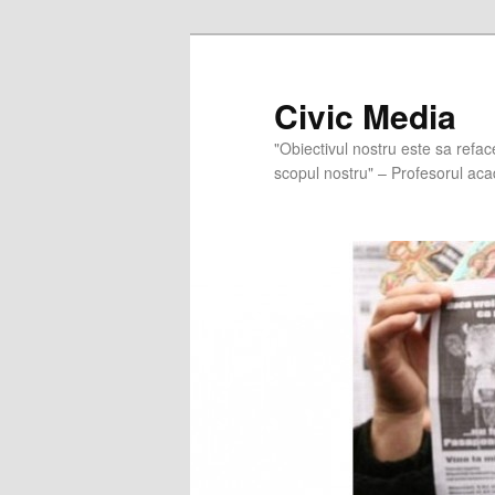
Skip
to
primary
Civic Media
content
"Obiectivul nostru este sa refac
scopul nostru" – Profesorul aca