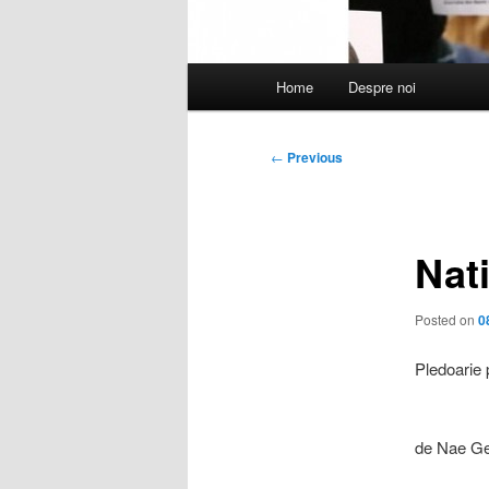
Main
Home
Despre noi
menu
Post
←
Previous
navigation
Nat
Posted on
0
Pledoarie p
de Nae G