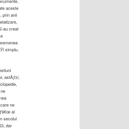
documente,
oate aceste
 prin anii
etatizare,
 S-au creat
 a
 asemenea
Ÿi simplu.
stiuni
i, astÄƒzi,
iclopedie,
 ne
enea
 care ne
Äƒâ€œ al
n secolul
ii, dar