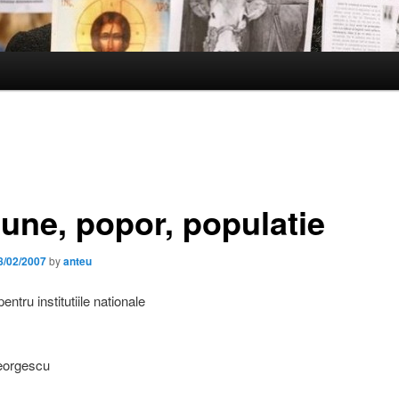
iune, popor, populatie
8/02/2007
by
anteu
entru institutiile nationale
eorgescu