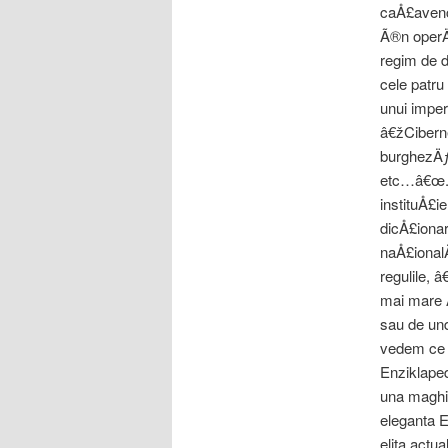
caÅ£avenci
Ã®n operÄƒ
regim de d
cele patru
unui impe
â€žCiberne
burghezÄƒ 
etc…â€œ. S
instituÅ£i
dicÅ£ionar
naÅ£ional
regulile, 
mai mare 
sau de und
vedem ce a
Enziklape
una maghia
eleganta E
elita actu