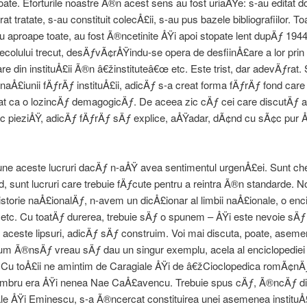
oate. Eforturile noastre Ã®n acest sens au fost uriaÅŸe: s-au editat 
at tratate, s-au constituit colecÅ£ii, s-au pus bazele bibliografiilor. T
au aproape toate, au fost Ã®ncetinite ÅŸi apoi stopate lent dupÄƒ 1944,
ecolului trecut, desÄƒvÃ¢rÅŸindu-se opera de desfiinÅ£are a lor prin 
re din instituÅ£ii Ã®n â€žinstituteâ€œ etc. Este trist, dar adevÄƒrat.
naÅ£iunii fÄƒrÄƒ instituÅ£ii, adicÄƒ s-a creat forma fÄƒrÄƒ fond care
at ca o lozincÄƒ demagogicÄƒ. De aceea zic cÄƒ cei care discutÄƒ
fac pieziÅŸ, adicÄƒ fÄƒrÄƒ sÄƒ explice, aÅŸadar, dÃ¢nd cu sÃ¢c pur Å
ne aceste lucruri dacÄƒ n-aÅŸ avea sentimentul urgenÅ£ei. Sunt che
d, sunt lucruri care trebuie fÄƒcute pentru a reintra Ã®n standarde. No
storie naÅ£ionalÄƒ, n-avem un dicÅ£ionar al limbii naÅ£ionale, o enc
ii etc. Cu toatÄƒ durerea, trebuie sÄƒ o spunem – ÅŸi este nevoie sÄƒ
ceste lipsuri, adicÄƒ sÄƒ construim. Voi mai discuta, poate, asem
cum Ã®nsÄƒ vreau sÄƒ dau un singur exemplu, acela al enciclopediei
. Cu toÅ£ii ne amintim de Caragiale ÅŸi de â€žCioclopedica romÃ¢n
mbru era ÅŸi nenea Nae CaÅ£avencu. Trebuie spus cÄƒ, Ã®ncÄƒ di
ale ÅŸi Eminescu, s-a Ã®ncercat constituirea unei asemenea instituÅ£