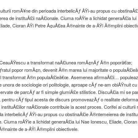
 culturii romÃ¥ne din perioada interbelicÄƒ ÅŸi-au propus cu obstinaÅ£
ea de instituÅ£ii naÅ£ionale. Ciuma roÅŸie a lichidat generaÅ£ia lui
liade, Cioran ÅŸi Petre Å¢uÅ£ea Ã®nainte de a-ÅŸi Ã®mplini obiecti
žCeauÅŸescu a transformat naÅ£iunea romÃ¢nÄƒ Ã®n poporâ€œ;
ratul popor romÃ¢n, devenit Ã®n marea lui majoritate o populaÅ£ie
l transformat Ã®n populaÅ£ieâ€œ. Asemenea afirmaÅ£ii… populeaz
le unora de sociologie ori politologie, aproape cÄƒ ne-am obiÅŸnuit cu
ervate de parcÄƒ ar fi simple glumiÅ£e stilistice. DiscuÅ£ia mi se p
 pentru cÄƒ tipul acesta de discurs promoveazÄƒ o realitate deform
nstituÅ£iilor naÅ£ionale contribuie la acest proces. Corifei ai culturi
da interbelicÄƒ ÅŸi-au propus cu obstinaÅ£ie Ã®ntemeierea de institu
. Ciuma roÅŸie a lichidat generaÅ£ia lui Nae Ionescu, Eliade, Cioran
®nainte de a-ÅŸi Ã®mplini obiectivele.