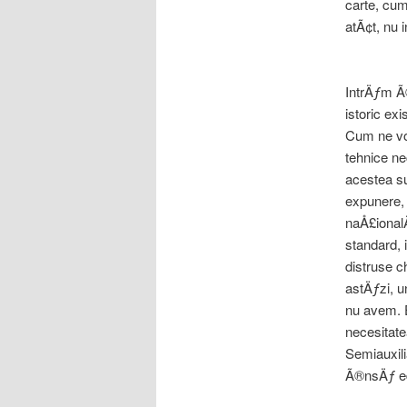
carte, cu
atÃ¢t, nu i
IntrÄƒm Ã®
istoric ex
Cum ne vom
tehnice ne
acestea su
expunere, 
naÅ£ional
standard, 
distruse c
astÄƒzi, u
nu avem. E
necesitate
Semiauxil
Ã®nsÄƒ ed