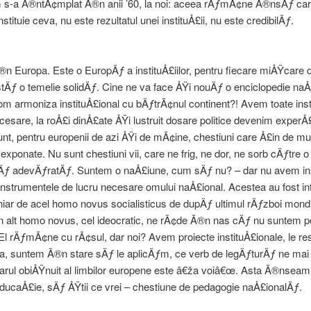
m s-a Ã®ntÃ¢mplat Ã®n anii ’60, la noi: aceea rÄƒmÃ¢ne Ã®nsÄƒ car
nstituie ceva, nu este rezultatul unei instituÅ£ii, nu este credibilÄƒ.
n Europa. Este o EuropÄƒ a instituÅ£iilor, pentru fiecare miÅŸcare
istÄƒ o temelie solidÄƒ. Cine ne va face ÅŸi nouÄƒ o enciclopedie na
 armoniza instituÅ£ional cu bÄƒtrÃ¢nul continent?! Avem toate insti
cesare, la roÅ£i dinÅ£ate ÅŸi lustruit dosare politice devenim experÅ£
nt, pentru europenii de azi ÅŸi de mÃ¢ine, chestiuni care Å£in de m
exponate. Nu sunt chestiuni vii, care ne frig, ne dor, ne sorb cÄƒtre
Äƒ adevÄƒratÄƒ. Suntem o naÅ£iune, cum sÄƒ nu? – dar nu avem inst
instrumentele de lucru necesare omului naÅ£ional. Acestea au fost in
hiar de acel homo novus socialisticus de dupÄƒ ultimul rÄƒzboi mondia
n alt homo novus, cel ideocratic, ne rÃ¢de Ã®n nas cÄƒ nu suntem p
l rÄƒmÃ¢ne cu rÃ¢sul, dar noi? Avem proiecte instituÅ£ionale, le r
a, suntem Ã®n stare sÄƒ le aplicÄƒm, ce verb de legÄƒturÄƒ ne mai 
iarul obiÅŸnuit al limbilor europene este â€ža voiâ€œ. Asta Ã®nsea
ucaÅ£ie, sÄƒ ÅŸtii ce vrei – chestiune de pedagogie naÅ£ionalÄƒ.