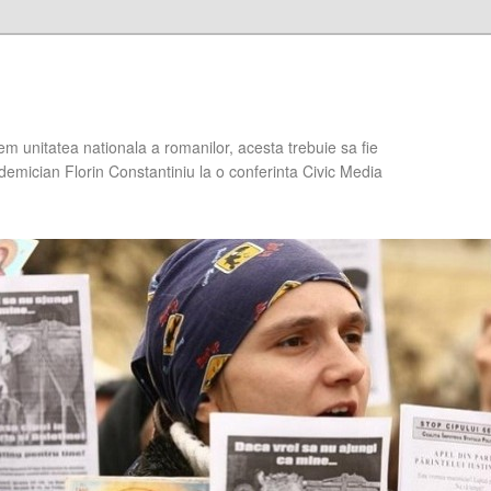
em unitatea nationala a romanilor, acesta trebuie sa fie
demician Florin Constantiniu la o conferinta Civic Media