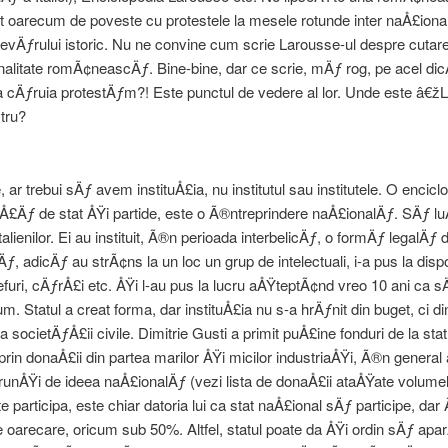
t oarecum de poveste cu protestele la mesele rotunde inter naÅ£ion
vÄƒrului istoric. Nu ne convine cum scrie Larousse-ul despre cutar
alitate romÃ¢neascÄƒ. Bine-bine, dar ce scrie, mÄƒ rog, pe acel dic
 cÄƒruia protestÄƒm?! Este punctul de vedere al lor. Unde este â€ž
tru?
, ar trebui sÄƒ avem instituÅ£ia, nu institutul sau institutele. O encicl
Å£Äƒ de stat ÅŸi partide, este o Ã®ntreprindere naÅ£ionalÄƒ. SÄƒ 
alienilor. Ei au instituit, Ã®n perioada interbelicÄƒ, o formÄƒ legalÄƒ 
ƒ, adicÄƒ au strÃ¢ns la un loc un grup de intelectuali, i-a pus la dis
efuri, cÄƒrÅ£i etc. ÅŸi l-au pus la lucru aÅŸteptÃ¢nd vreo 10 ani ca 
m. Statul a creat forma, dar instituÅ£ia nu s-a hrÄƒnit din buget, ci di
a societÄƒÅ£ii civile. Dimitrie Gusti a primit puÅ£ine fonduri de la stat
prin donaÅ£ii din partea marilor ÅŸi micilor industriaÅŸi, Ã®n general 
runÅŸi de ideea naÅ£ionalÄƒ (vezi lista de donaÅ£ii ataÅŸate volumel
e participa, este chiar datoria lui ca stat naÅ£ional sÄƒ participe, dar
 oarecare, oricum sub 50%. Altfel, statul poate da ÅŸi ordin sÄƒ apa