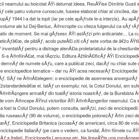
i neamului au boicotat ÅŸi deturnat ideea. ReuÅŸise Dimitrie Gusti
 cele patru volume cunoscute, fusese elaborat chiar al cincilea, dar
upÄƒ 1944 l-a dat la topit (iar pe cele apÄƒrute le-a interzis). Au apÄƒr
 volume ale lui Dej-Beniuc, Ã®ncropite cu viteza fulgerului ca sÄƒ r
rativ de moment. Se mai gÄƒsesc ÅŸi astÄƒzi prin anticariate… La c
ticÄƒâ€œ, de pildÄƒ, acolo puteÅ£i citi cÄƒ este vorba de â€žo ÅŸt
inventatÄƒ pentru a distrage atenÅ£ia proletariatului de la chestiunil
-a Ã®nfiinÅ£at, mai tÃ¢rziu, Editura ÅžtiinÅ£ificÄƒ ÅŸi Encicloped
e demnÄƒ de numele sÄƒu, care a publicat zeci, dacÄƒ nu chiar sute 
e enciclopedice tematice – dar nu ÅŸi acea necesarÄƒ Enciclopedie
Äƒ. SÄƒ ne Ã®nÅ£elegem: o enciclopedie de asemenea anvergurÄƒ 
â€žstandardeleâ€œ ei. IatÄƒ un exemplu: noi, la Cotul Donului, am sufe
Ã®nfrÃ¢ngere armatÄƒ din toatÄƒ istoria noastrÄƒ, de la Burebista
e vom Ã®ncepe ÅŸirul victoriilor ÅŸi Ã®nfrÃ¢ngerilor neamului. Ca 
 fost la Cotul Donului, putem consulta, astÄƒzi, zeci de enciclopedii
dia ruseascÄƒ (90 de volume), o enciclopedie polonezÄƒ Ã®n zeci d
rÄƒ, Enciclopedia Britanica (scoasÄƒ de americani, circa 80 de vol
nciclopedie italianÄƒ (pe care o vedem, ca fundal, Ã®n filmele cu ÅŸ
alÄƒ a Italiei), Enciclopedia Larousse etc. Ne lipseÅŸte una romÃ¢ne