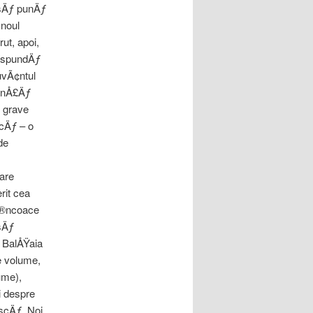
 sÄƒ punÄƒ
 noul
ut, apoi,
ÄƒspundÄƒ
uvÃ¢ntul
iinÅ£Äƒ
e grave
icÄƒ – o
de
are
rit cea
 Ã®ncoace
sÄƒ
: BalÅŸaia
e volume,
ume),
i despre
ascÄƒ. Noi