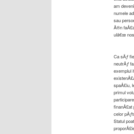
am deveni
numele ade
sau person
Ã®n faÅ£a
ulâ€œ nos
Ca sÄƒ fie
neutrÄƒ fa
exemplul it
existenÅ£Ä
spaÅ£iu, l
primul volu
participare
finanÅ£at 
celor pÄƒt
Statul poat
proporÅ£ie