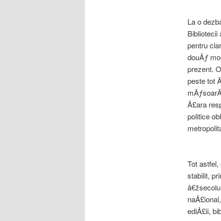
La o dezba
Bibliotec
pentru cla
douÄƒ modu
prezent. 
peste tot 
mÄƒsoarÄƒ 
Å£ara resp
politice o
metropolit
Tot astfel
stabilit, 
â€žsecolu
naÅ£ional,
ediÅ£ii, b