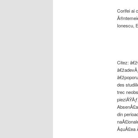
Corifei ai
Ã®ntemeier
Ionescu, E
Citez: â€
â€žadevÄƒ
â€žpoporu
des studii
trec neobs
pieziÅŸÄƒ,
AbsenÅ£a i
din perioa
naÅ£ionale
Å¢uÅ£ea Ã