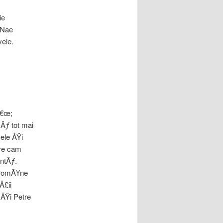
ie
 Nae
vele.
â€œ;
Äƒ tot mai
 ele ÅŸi
are cam
antÄƒ.
i romÃ¥ne
Å£ii
 ÅŸi Petre