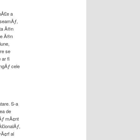
inÅ£e a
n seamÄƒ,
uta Ã®n
£ie Ã®n
iune,
re se
ar fi
¢ngÄƒ cele
tare. S-a
rea de
£Äƒ mÃ¢nt
aÅ£ionalÄƒ,
vÃ¢rf al