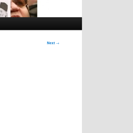
Next
→