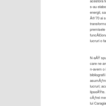
acestora t
s-au elabor
energii, s
Ã®’70 ai s
transforma
premisele 
funcÅ£ion
lucruri o 
N-aÅŸ spu
care ne ar
n-avem o i
bibliograf
asumÄƒm a
lucruri; a
lipseÅŸte
cÄƒrei me
lui Caragi