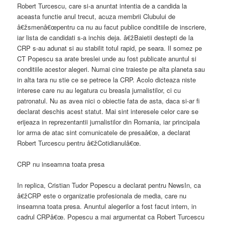
Robert Turcescu, care si-a anuntat intentia de a candida la
aceasta functie anul trecut, acuza membrii Clubului de
â€žsmenâ€œpentru ca nu au facut publice conditiile de inscriere,
iar lista de candidati s-a inchis deja. â€žBaietii destepti de la
CRP s-au adunat si au stabilit totul rapid, pe seara. Il somez pe
CT Popescu sa arate breslei unde au fost publicate anuntul si
conditiile acestor alegeri. Numai cine traieste pe alta planeta sau
in alta tara nu stie ce se petrece la CRP. Acolo dicteaza niste
interese care nu au legatura cu breasla jurnalistilor, ci cu
patronatul. Nu as avea nici o obiectie fata de asta, daca si-ar fi
declarat deschis acest statut. Mai sint interesele celor care se
erijeaza in reprezentantii jurnalistilor din Romania, iar principala
lor arma de atac sint comunicatele de presaâ€œ, a declarat
Robert Turcescu pentru â€žCotidianulâ€œ.
CRP nu inseamna toata presa
In replica, Cristian Tudor Popescu a declarat pentru NewsIn, ca
â€žCRP este o organizatie profesionala de media, care nu
inseamna toata presa. Anuntul alegerilor a fost facut intern, in
cadrul CRPâ€œ. Popescu a mai argumentat ca Robert Turcescu