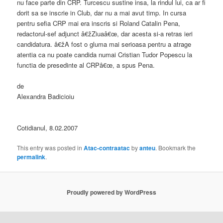
nu face parte din CRP. Turcescu sustine insa, la rindul lui, ca ar fi
dorit sa se inscrie in Club, dar nu a mai avut timp. In cursa
pentru sefia CRP mai era inscris si Roland Catalin Pena,
redactorul-sef adjunct â€žZiuaâ€œ, dar acesta si-a retras ieri
candidatura. â€žA fost o gluma mai serioasa pentru a atrage
atentia ca nu poate candida numai Cristian Tudor Popescu la
functia de presedinte al CRPâ€œ, a spus Pena.
de
Alexandra Badicioiu
Cotidianul, 8.02.2007
This entry was posted in
Atac-contraatac
by
anteu
. Bookmark the
permalink
.
Proudly powered by WordPress