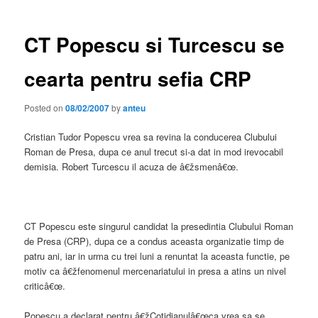
CT Popescu si Turcescu se
cearta pentru sefia CRP
Posted on
08/02/2007
by
anteu
Cristian Tudor Popescu vrea sa revina la conducerea Clubului
Roman de Presa, dupa ce anul trecut si-a dat in mod irevocabil
demisia. Robert Turcescu il acuza de â€žsmenâ€œ.
CT Popescu este singurul candidat la presedintia Clubului Roman
de Presa (CRP), dupa ce a condus aceasta organizatie timp de
patru ani, iar in urma cu trei luni a renuntat la aceasta functie, pe
motiv ca â€žfenomenul mercenariatului in presa a atins un nivel
criticâ€œ.
Popescu a declarat pentru â€žCotidianulâ€œca vrea sa se