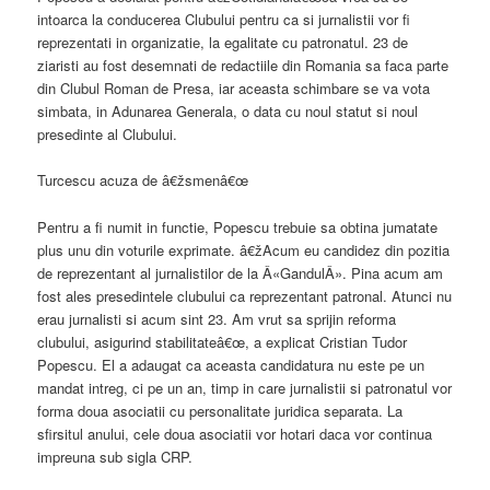
intoarca la conducerea Clubului pentru ca si jurnalistii vor fi
reprezentati in organizatie, la egalitate cu patronatul. 23 de
ziaristi au fost desemnati de redactiile din Romania sa faca parte
din Clubul Roman de Presa, iar aceasta schimbare se va vota
simbata, in Adunarea Generala, o data cu noul statut si noul
presedinte al Clubului.
Turcescu acuza de â€žsmenâ€œ
Pentru a fi numit in functie, Popescu trebuie sa obtina jumatate
plus unu din voturile exprimate. â€žAcum eu candidez din pozitia
de reprezentant al jurnalistilor de la Â«GandulÂ». Pina acum am
fost ales presedintele clubului ca reprezentant patronal. Atunci nu
erau jurnalisti si acum sint 23. Am vrut sa sprijin reforma
clubului, asigurind stabilitateâ€œ, a explicat Cristian Tudor
Popescu. El a adaugat ca aceasta candidatura nu este pe un
mandat intreg, ci pe un an, timp in care jurnalistii si patronatul vor
forma doua asociatii cu personalitate juridica separata. La
sfirsitul anului, cele doua asociatii vor hotari daca vor continua
impreuna sub sigla CRP.