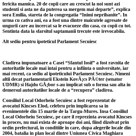
fericita mamica. 20 de copii care au crescut la noi sunt azi
studenti si asta ne da puterea sa mergem mai departe”, explica
sora Emilia, stareta de la congregatia “Inimi neprihanite”. In
urma cu cativa ani, ea a fost una dintre maicutele agresate de
ungurii care au incercat sa le evacueze din casa, cu copii cu tot.
Sentinta data la sfarsitul saptamanii trecute este irevocabila.
Alt sediu pentru ipoteticul Parlament Secuiesc
Cladirea impunatoare a Casei “Sfantul Iosif” a fost ravnita de
autoritatile locale mai intai pentru a infiinta o universitate, iar
mai recent, ca sediu al ipoteticului Parlament Secuiesc. Nimeni
altii decat parlamentarii Ekstein KovÃ¡cs PÃ©ter (senator
UDMR) si Hajdu GÃ¡bor s-au implicat sub o forma sau alta in
demersul autoritatilor locale de a “recupera” cladirea.
Consiliul Local Odorheiu Secuiesc a fost reprezentat de
avocatul Kincses Elod, celebru prin implicarea sa in
evenimentele din 15 martie de la Targu-Mures. Insa Consiliul
Local Odorheiu Secuiesc, pe care il reprezinta avocatul Kincses
in proces, nu mai exista de aproape doi ani, fiind dizolvat prin
ordin prefectural, in conditiile in care, dupa alegerile locale din
2004, batalia in plan local dintre Uniunea Civica Maghiara