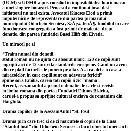
(UCM) si UDMR a pus consiliul in imposibilitatea luarii macar
a unei singure hotarari. Procesul a continuat insa, desi
initiatorul nu mai exista. Avocatul Kincses Elod a primit
imputernicire de reprezentare din partea primarului
municipiului Odorheiu Secuiesc, SzÃ¡sz JenÃ¶. Imobilul in care
functioneaza congregatia a fost primit de maicute, drept
donatie, din partea fundatiei Basel Hilft din Elvetia.
Un miracol pe zi
“Traim numai din donatii,
statul roman nu ne ajuta cu absolut nimic. 120 de copii sunt
ingrijiti aici de 12 surori la standarde europene. Cand nu avem
din ce plati facturile, le punem pe altar. Asa ca aici e o casa a
miracolelor, in care copiii sunt cu adevarat fericiti”,
spune sora Emilia, careia toti copiii ii zic “mama”.
Recent, asezamantul a primit o donatie de carte si reviste
in limba romana din partea Fundatiei Ethnos Bistrita,
care si-a propus sa sprijine cultural enclava de romanism din
Harghita.
Drama copiilor de la AsezamAntul “Sf. Iosif”
Drama prin care trec zi de zi maicutele si copiii de la Casa
“Sfantul Iosif” din Odorheiu Secuiesc a facut obiectul unei carti