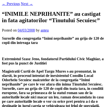
←
Previous
Next
→
“INIMILE NEPRIHANITE” au castigat
in fata agitatorilor “Tinutului Secuiesc”
Posted on
04/03/2008
by
anteu
Surorile din congregatia “Inimi neprihanite” au grija de 120 de
copii din intreaga tara
Extremistul Szasz Jeno, fondatorul Partidului Civic Maghiar, a
fost pus la punct de Justitiei
Magistratii Curtii de Apel Targu Mures s-au pronuntat, in
sfarsit, in procesul intentat de inexistentul Consiliu Local
Odorheiu Secuiesc maicutelor de la congregatia “Inimi
neprihanite” pe care le vor afara din inima Tinutului Secuiesc.
Surorile, care au grija de 120 de copii din toata tara, in conditii
europene, fara sa primeasca de la statul roman sau de la
autoritatile locale nici macar un leu, raman deocamdata in casa
pe care autoritatile locale o vor cu orice pret pentru a-i da o
destinatie in jurul careia se vehiculeaza tot felul de speculatii.