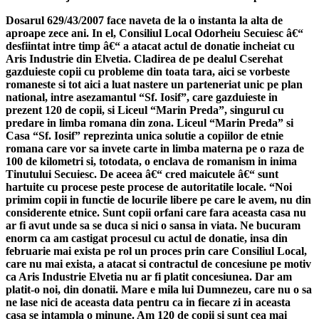
Dosarul 629/43/2007 face naveta de la o instanta la alta de
aproape zece ani. In el, Consiliul Local Odorheiu Secuiesc â€“
desfiintat intre timp â€“ a atacat actul de donatie incheiat cu
Aris Industrie din Elvetia. Cladirea de pe dealul Cserehat
gazduieste copii cu probleme din toata tara, aici se vorbeste
romaneste si tot aici a luat nastere un parteneriat unic pe plan
national, intre asezamantul “Sf. Iosif”, care gazduieste in
prezent 120 de copii, si Liceul “Marin Preda”, singurul cu
predare in limba romana din zona. Liceul “Marin Preda” si
Casa “Sf. Iosif” reprezinta unica solutie a copiilor de etnie
romana care vor sa invete carte in limba materna pe o raza de
100 de kilometri si, totodata, o enclava de romanism in inima
Tinutului Secuiesc. De aceea â€“ cred maicutele â€“ sunt
hartuite cu procese peste procese de autoritatile locale. “Noi
primim copii in functie de locurile libere pe care le avem, nu din
considerente etnice. Sunt copii orfani care fara aceasta casa nu
ar fi avut unde sa se duca si nici o sansa in viata. Ne bucuram
enorm ca am castigat procesul cu actul de donatie, insa din
februarie mai exista pe rol un proces prin care Consiliul Local,
care nu mai exista, a atacat si contractul de concesiune pe motiv
ca Aris Industrie Elvetia nu ar fi platit concesiunea. Dar am
platit-o noi, din donatii. Mare e mila lui Dumnezeu, care nu o sa
ne lase nici de aceasta data pentru ca in fiecare zi in aceasta
casa se intampla o minune. Am 120 de copii si sunt cea mai