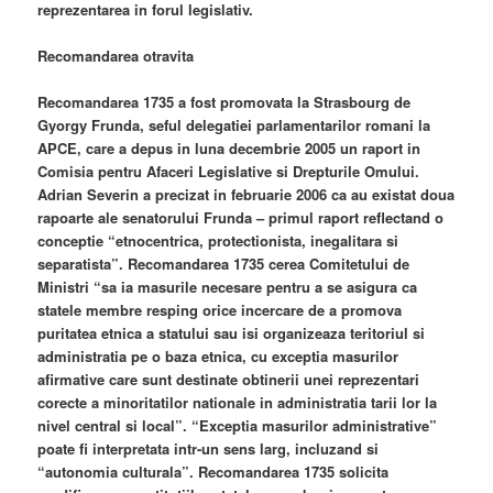
reprezentarea in forul legislativ.
Recomandarea otravita
Recomandarea 1735 a fost promovata la Strasbourg de
Gyorgy Frunda, seful delegatiei parlamentarilor romani la
APCE, care a depus in luna decembrie 2005 un raport in
Comisia pentru Afaceri Legislative si Drepturile Omului.
Adrian Severin a precizat in februarie 2006 ca au existat doua
rapoarte ale senatorului Frunda – primul raport reflectand o
conceptie “etnocentrica, protectionista, inegalitara si
separatista”. Recomandarea 1735 cerea Comitetului de
Ministri “sa ia masurile necesare pentru a se asigura ca
statele membre resping orice incercare de a promova
puritatea etnica a statului sau isi organizeaza teritoriul si
administratia pe o baza etnica, cu exceptia masurilor
afirmative care sunt destinate obtinerii unei reprezentari
corecte a minoritatilor nationale in administratia tarii lor la
nivel central si local”. “Exceptia masurilor administrative”
poate fi interpretata intr-un sens larg, incluzand si
“autonomia culturala”. Recomandarea 1735 solicita