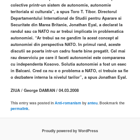
colective printr-un sistem de autonomie, autonomie
teritoriala si culturala”, a spus Toro T. Tibor. Directorul
Departamentului International de Studii pentru Aparare si
Securitate din Marea Britanie, Jonathan Eyal, a declarat la
randul sau ca NATO nu ar trebui implicata in problematica
autonomiei. “Ar trebui sa ne gandim la acest concept al
autonomiei din perspectiva NATO. In primul rand, aceste
discutii se poarta intr-un cadru foarte bine pregatit. Cel mai
rau deserviciu pe care il faceti autonomiei este compararea
cu independenta Kosovo. Solutia autonomiei a fost un esec
in Balcani. Cred ca nu e o problema a NATO, ci trebuie sa fie
o dezbatere interna la nivelul tarilor”, a spus Jonathan Eyal.
ZIUA / George DAMIAN / 04.03.2008
This entry was posted in
Anti-romanism
by
anteu
. Bookmark the
permalink
.
Proudly powered by WordPress