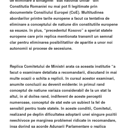
de eliminare a sintagmei “stat national unitar” din
Constitutia Romaniei nu mai pot fi legitimate prin
documentele Consiliului Europei (CoE). Multitudinea
abordarilor printre tarile europene a facut ca tentativa de
eliminare a conceptului de natiune din constitutiile europene
sa esueze. In plus, “precedentul Kosovo” a speriat statele
europene care prin replica mentionata transmit un semnal
clar pentru eliminarea posibilitatilor de aparitie a unor noi
autonomii si procese de secesiune.
Replica Comitetului de Ministri arata ca aceasta institutie “a
facut o examinare detaliata a recomandarii, discutand in mai
multe ocazii o schita a replicii. In cursul acestor examinari,
anumite concluzii au devenit evidente: in primul rand
conceptul de natiune variaza considerabil de la un stat la
altul, in al doilea rand, indiferent de aceste perceptii
numeroase, conceptul de stat este un subiect la fel de
sensibil pentru toate statele. In aceste conditii, Comitetul,
realizand pe deplin dificultatea adoptarii unei singure pozitii
neechivoce pe marginea problemei ridicate in recomandare,
insa dorind sa acorde Adunarii Parlamentare o replica