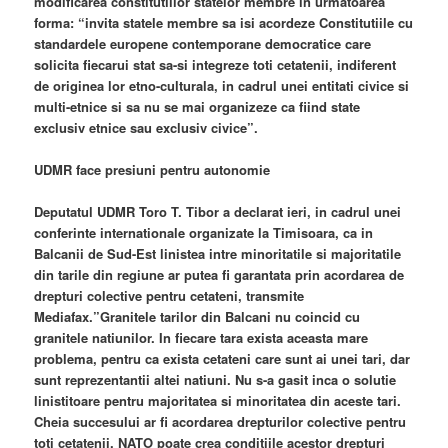
modificarea constitutiilor statelor membre in urmatoarea
forma: “invita statele membre sa isi acordeze Constitutiile cu
standardele europene contemporane democratice care
solicita fiecarui stat sa-si integreze toti cetatenii, indiferent
de originea lor etno-culturala, in cadrul unei entitati civice si
multi-etnice si sa nu se mai organizeze ca fiind state
exclusiv etnice sau exclusiv civice”.
UDMR face presiuni pentru autonomie
Deputatul UDMR Toro T. Tibor a declarat ieri, in cadrul unei
conferinte internationale organizate la Timisoara, ca in
Balcanii de Sud-Est linistea intre minoritatile si majoritatile
din tarile din regiune ar putea fi garantata prin acordarea de
drepturi colective pentru cetateni, transmite
Mediafax.”Granitele tarilor din Balcani nu coincid cu
granitele natiunilor. In fiecare tara exista aceasta mare
problema, pentru ca exista cetateni care sunt ai unei tari, dar
sunt reprezentantii altei natiuni. Nu s-a gasit inca o solutie
linistitoare pentru majoritatea si minoritatea din aceste tari.
Cheia succesului ar fi acordarea drepturilor colective pentru
toti cetatenii. NATO poate crea conditiile acestor drepturi