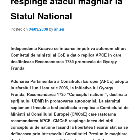
respinge atacul maghiar la
Statul National
Posted on
04/03/2008
by
anteu
Independenta Kosovo se intoarce impotriva autonomistilor:
Comitetul de ministri al CoE a dat o replica APCE in care
desfiinteaza Recomandarea 1735 promovata de Gyorgy
Frunda
Adunarea Parlamentara a Consiliului Europei (APCE) adopta
la sfarsitul lunii ianuarie 2006, la initiativa lui Gyorgy
Frunda, Recomandarea 1735 “Conceptul natiunii”, destinata
sprijinului UDMR in promovarea autonomiei. La sfarsitul
saptamanii trecute a fost publicata o replica a Comitetului de
Ministri al Consiliului Europei (CMCoE) care rastoarna
recomandarea APCE. CMCoE respinge ideea definirii
conceptului de natiune lasand la libertatea fiecarui stat sa se
defineasca prin intermediul Constitutiei.Presiunile maghiare