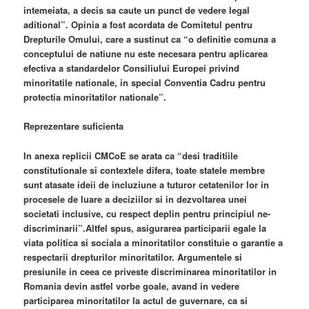
intemeiata, a decis sa caute un punct de vedere legal
aditional”. Opinia a fost acordata de Comitetul pentru
Drepturile Omului, care a sustinut ca “o definitie comuna a
conceptului de natiune nu este necesara pentru aplicarea
efectiva a standardelor Consiliului Europei privind
minoritatile nationale, in special Conventia Cadru pentru
protectia minoritatilor nationale”.
Reprezentare suficienta
In anexa replicii CMCoE se arata ca “desi traditiile
constitutionale si contextele difera, toate statele membre
sunt atasate ideii de incluziune a tuturor cetatenilor lor in
procesele de luare a deciziilor si in dezvoltarea unei
societati inclusive, cu respect deplin pentru principiul ne-
discriminarii”.Altfel spus, asigurarea participarii egale la
viata politica si sociala a minoritatilor constituie o garantie a
respectarii drepturilor minoritatilor. Argumentele si
presiunile in ceea ce priveste discriminarea minoritatilor in
Romania devin astfel vorbe goale, avand in vedere
participarea minoritatilor la actul de guvernare, ca si