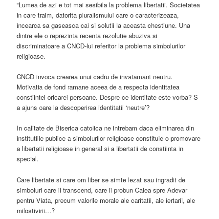
“Lumea de azi e tot mai sesibila la problema libertatii. Societatea
in care traim, datorita pluralismului care o caracterizeaza,
incearca sa gaseasca cai si solutii la aceasta chestiune. Una
dintre ele o reprezinta recenta rezolutie abuziva si
discriminatoare a CNCD-lui referitor la problema simbolurilor
religioase.
CNCD invoca crearea unui cadru de invatamant neutru.
Motivatia de fond ramane aceea de a respecta identitatea
constiintei oricarei persoane. Despre ce identitate este vorba? S-
a ajuns oare la descoperirea identitatii ‘neutre’?
In calitate de Biserica catolica ne intrebam daca eliminarea din
institutiile publice a simbolurilor religioase constituie o promovare
a libertatii religioase in general si a libertatii de constiinta in
special.
Care libertate si care om liber se simte lezat sau ingradit de
simboluri care il transcend, care ii probun Calea spre Adevar
pentru Viata, precum valorile morale ale caritatii, ale iertarii, ale
milostivirii…?