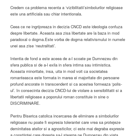
Credem ca problema recenta a ‘vizibilitatii’simbolurilor religioase
este una artificiala sau chiar intentionala.
Ceea ce ne ingrijoreaza in decizia CNCD este ideologia confuza
despre libertate. Aceasta asa zisa libertate are la baza in mod
paradoxal o dogma.Este vorba de dogma relativismului in numele
unei asa zise ‘neutralitati’.
Intentia de fond a este aceea de a-l scoate pe Dumnezeu din
sfera publica si de a-l exila in sfera intima sau intimistica.
Aceasta minoritate, insa, uita in mod voit ca societatea
romanteasca este formata in marea ei majoritate din persoane
profund ancorate in transcendent si ca acestea formeaza ‘polis-
ul’. In consecinta decizia CNCD-lui de violare a sensibilitatii si a
libertatii religioase a poporului roman constituie in sine o
DISCRIMINARE.
Pentru Biserica catolica incercarea de eliminare a simbolurilor
religioase nu poate fi expresia tolerantei care vrea sa protejeze
deminitatea ateilor si a agnosticilor, ci este mai degraba expresie
a constiintei care doreste sa-l stearga pe Dumnezeu din viata