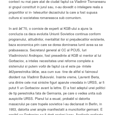
context nu mai pare atat de ciudat faptul ca Vladimir Tismaneanu
si grupul constituit in jurul sau, n-au dovedit o intelegere reala a
proportiilor si in- telesurilor dezastrului la care a fost supusa
cultura si societatea romaneasca sub comunism.
In anii â€˜70, o comisie de experti ai KGB-ului a ajuns la
concluzia ca daca evolutia Uniunii Sovietice continua conform
programului, atitudinilor, mentalitat ilor si prejudecatilor existente,
baza economica prin care se dorea dominarea lumii avea sa se
prabuseasca. Secretarul general al CC al PCUS, Iuri
Vladimirovici Andropov, fost presedinte al KGB si mentor al lui
Gorbaciov, a inteles necesitatea unei reforme complete a
sistemului si putem vorbi de faptul ca el este pa- rintele
â€žperestroika iâ€œ, asa cum sus- tine de altfel si faimosul
disident rus Vladimir Bukovski. Inainte vreme, Lavrenti Beria,
una dintre cele mai sinistre figuri aparute vreodata in URSS, ar fi
putut fi un Gorbaciov avant la lettre. El a fost adeptul unei politici
de tip perestroika fata de Germania, pe care o vedea unita sub
auspiciile URSS. Planul lui a esuat, probabil si datorita
masacrului pe care trupele sovietice l-au declansat in Berlin, in
1953, datorita unei ample manifestatii a muncitorilor germani. E
posibil ca Gorbaciov sa fi dorit acelasi lucru. Analizele realizate