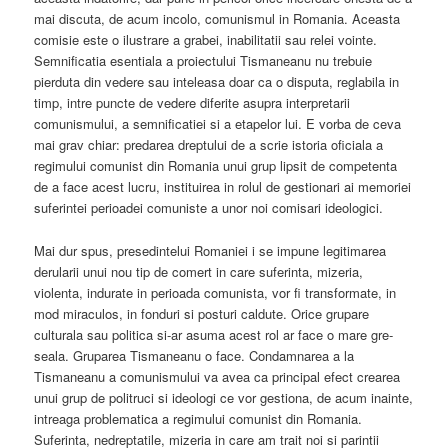
mai discuta, de acum incolo, comunismul in Romania. Aceasta
comisie este o ilustrare a grabei, inabilitatii sau relei vointe.
Semnificatia esentiala a proiectului Tismaneanu nu trebuie
pierduta din vedere sau inteleasa doar ca o disputa, reglabila in
timp, intre puncte de vedere diferite asupra interpretarii
comunismului, a semnificatiei si a etapelor lui. E vorba de ceva
mai grav chiar: predarea dreptului de a scrie istoria oficiala a
regimului comunist din Romania unui grup lipsit de competenta
de a face acest lucru, instituirea in rolul de gestionari ai memoriei
suferintei perioadei comuniste a unor noi comisari ideologici.
Mai dur spus, presedintelui Romaniei i se impune legitimarea
derularii unui nou tip de comert in care suferinta, mizeria,
violenta, indurate in perioada comunista, vor fi transformate, in
mod miraculos, in fonduri si posturi caldute. Orice grupare
culturala sau politica si-ar asuma acest rol ar face o mare gre-
seala. Gruparea Tismaneanu o face. Condamnarea a la
Tismaneanu a comunismului va avea ca principal efect crearea
unui grup de politruci si ideologi ce vor gestiona, de acum inainte,
intreaga problematica a regimului comunist din Romania.
Suferinta, nedreptatile, mizeria in care am trait noi si parintii