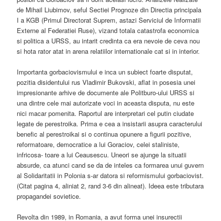
de Mihail Liubimov, seful Sectiei Prognoze din Directia principala
I a KGB (Primul Directorat Suprem, astazi Serviciul de Informatii
Externe al Federatiei Ruse), vizand totala catastrofa economica
si politica a URSS, au intarit credinta ca era nevoie de ceva nou
si hota rator atat in arena relatiilor internationale cat si in interior.
Importanta gorbaciovismului e inca un subiect foarte disputat,
pozitia disidentului rus Vladimir Bukovski, aflat in posesia unei
impresionante arhive de documente ale Politburo-ului URSS si
una dintre cele mai autorizate voci in aceasta disputa, nu este
nici macar pomenita. Raportul are interpretari cel putin ciudate
legate de perestroika. Prima e cea a insistarii asupra caracterului
benefic al perestroikai si o continua opunere a figurii pozitive,
reformatoare, democratice a lui Goraciov, celei staliniste,
infricosa- toare a lui Ceausescu. Uneori se ajunge la situatii
absurde, ca atunci cand se da de inteles ca formarea unui guvern
al Solidaritatii in Polonia s-ar datora si reformismului gorbaciovist.
(Citat pagina 4, aliniat 2, rand 3-6 din alineat). Ideea este tributara
propagandei sovietice.
Revolta din 1989, in Romania, a avut forma unei insurectii