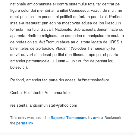
nationale anticomuniste si contra sistemului totalitar centrat pe
figura celor doi membri ai familiei Ceausescu, vazuti de multime
drept principalii exponenti ai politicii de forta a partidului. Partidul
insa s-a restaurat prin echipa moscovita adusa de Ion Iliescu in
formula Frontului Salvarii Nationale. Sub aceasta denominatie cu
aparenta trimitere religioasa se ascundea o manipulare executata
de profesionisti. â€žFronturileâ€œ au o istorie legata de URSS si
bineinteles de Gorbaciov. Vladimir (Volodea Tismaneanu) l-a
servit cu varf si indesat pe Ilici (Ion Iliescu – apropo, ei poarta
amandoi patronimicele lui Lenin – iubit cu foc de parintii lor,
bolsevici).
Pe fond, amandoi fac parte din aceasi â€žmatrioskaâ€œ .
Centrul Rezistentei Anticomuniste
rezistenta_anticomunista@yahoo.com
This entry was posted in
Raportul Tismaneanu
by
anteu
. Bookmark
the
permalink
.