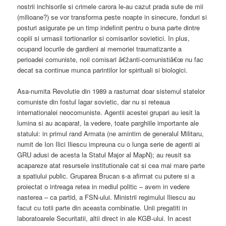
nostrii inchisorile si crimele carora le-au cazut prada sute de mii
(milioane?) se vor transforma peste noapte in sinecure, fonduri si
posturi asigurate pe un timp indefinit pentru o buna parte dintre
copiii si urmasii tortionarilor si comisarilor sovietici. In plus,
ocupand locurile de gardieni ai memoriei traumatizante a
perioadei comuniste, noii comisari â€žanti-comunistiâ€œ nu fac
decat sa continue munca parintilor lor spirituali si biologici.
Asa-numita Revolutie din 1989 a rasturnat doar sistemul statelor
comuniste din fostul lagar sovietic, dar nu si reteaua
internationalei neocomuniste. Agentii acestei grupari au iesit la
lumina si au acaparat, la vedere, toate parghiile importante ale
statului: in primul rand Armata (ne amintim de generalul Militaru,
numit de Ion Ilici Iliescu impreuna cu o lunga serie de agenti ai
GRU adusi de acesta la Statul Major al MapN); au reusit sa
acapareze atat resursele institutionale cat si cea mai mare parte
a spatiului public. Gruparea Brucan s-a afirmat cu putere si a
proiectat o intreaga retea in mediul politic – avem in vedere
nasterea – ca partid, a FSN-ului. Ministrii regimului Iliescu au
facut cu totii parte din aceasta combinatie. Unii pregatiti in
laboratoarele Securitatii, altii direct in ale KGB-ului. In acest