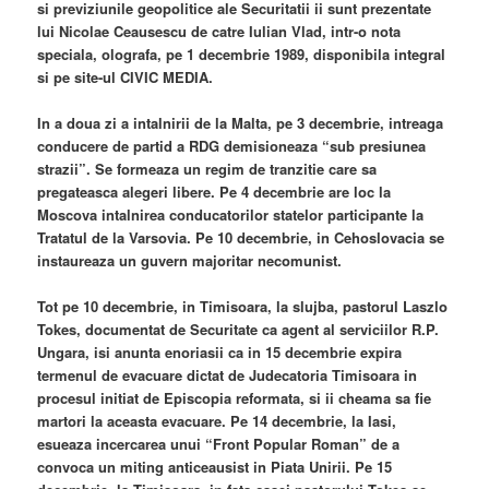
si previziunile geopolitice ale Securitatii ii sunt prezentate
lui Nicolae Ceausescu de catre Iulian Vlad, intr-o nota
speciala, olografa, pe 1 decembrie 1989, disponibila integral
si pe site-ul CIVIC MEDIA.
In a doua zi a intalnirii de la Malta, pe 3 decembrie, intreaga
conducere de partid a RDG demisioneaza “sub presiunea
strazii”. Se formeaza un regim de tranzitie care sa
pregateasca alegeri libere. Pe 4 decembrie are loc la
Moscova intalnirea conducatorilor statelor participante la
Tratatul de la Varsovia. Pe 10 decembrie, in Cehoslovacia se
instaureaza un guvern majoritar necomunist.
Tot pe 10 decembrie, in Timisoara, la slujba, pastorul Laszlo
Tokes, documentat de Securitate ca agent al serviciilor R.P.
Ungara, isi anunta enoriasii ca in 15 decembrie expira
termenul de evacuare dictat de Judecatoria Timisoara in
procesul initiat de Episcopia reformata, si ii cheama sa fie
martori la aceasta evacuare. Pe 14 decembrie, la Iasi,
esueaza incercarea unui “Front Popular Roman” de a
convoca un miting anticeausist in Piata Unirii. Pe 15