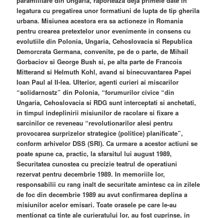
paramilitare din Ungaria, raporteaza deja primele date in
legatura cu pregatirea unor formatiuni de lupta de tip gherila
urbana. Misiunea acestora era sa actioneze in Romania
pentru crearea pretextelor unor evenimente in consens cu
evolutiile din Polonia, Ungaria, Cehoslovacia si Republica
Demorcrata Germana, convenite, pe de o parte, de Mihail
Gorbaciov si George Bush si, pe alta parte de Francois
Mitterand si Helmuth Kohl, avand si binecuvantarea Papei
Ioan Paul al II-lea. Ulterior, agenti curieri ai miscarilor
“solidarnostz” din Polonia, “forumurilor civice “din
Ungaria, Cehoslovacia si RDG sunt interceptati si anchetati,
in timpul indeplinirii misiunilor de racolare si fixare a
sarcinilor ce reveneau “revolutionarilor alesi pentru
provocarea surprizelor strategice (politice) planificate”,
conform arhivelor DSS (SRI). Ca urmare a acestor actiuni se
poate spune ca, practic, la sfarsitul lui august 1989,
Securitatea cunostea cu precizie teatrul de operatiuni
rezervat pentru decembrie 1989. In memoriile lor,
responsabilii cu rang inalt de securitate amintesc ca in zilele
de foc din decembrie 1989 au avut confirmarea deplina a
misiunilor acelor emisari. Toate orasele pe care le-au
mentionat ca tinte ale curieratului lor, au fost cuprinse, in