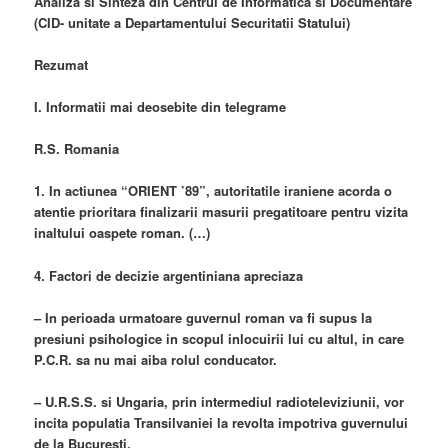
Analiza si Sinteza din Centrul de Informatica si Documentare
(CID- unitate a Departamentului Securitatii Statului)
Rezumat
I. Informatii mai deosebite din telegrame
R.S. Romania
1. In actiunea “ORIENT ’89”, autoritatile iraniene acorda o
atentie prioritara finalizarii masurii pregatitoare pentru vizita
inaltului oaspete roman. (…)
4. Factori de decizie argentiniana apreciaza
– In perioada urmatoare guvernul roman va fi supus la
presiuni psihologice in scopul inlocuirii lui cu altul, in care
P.C.R. sa nu mai aiba rolul conducator.
– U.R.S.S. si Ungaria, prin intermediul radioteleviziunii, vor
incita populatia Transilvaniei la revolta impotriva guvernului
de la Bucuresti.