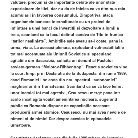
valutare, precum si de importante debite ale unor state
exportatoare de titei, dar nu da de inteles ca va diminua rata
acumularii in favoarea consumului. Dimpotriva, ataca
organismele bancare internationale cu un proiect de
infiintare a unei banci de investitii si dezvoltare a lumii a
treia, scontand sa ia locul detinut candva de Tito in fruntea
“tarilor nealiniate”. Ambitiile sale aveau sa-l coste, pana la
urma, viata. La aceeasi plenara, exploatand vulnerabilitatile
tot mai accentuate ale Uniunii Sovietice si speculand
agitatiile din Basarabia, solicita un denunt al Pactului
sovieto-german “Molotov-Ribbentrop”. Reactia sovietica vine
la scurt timp, prin Declaratia de la Budapesta, din iunie 1989,
cand Romaniei i se arata din nou spectrul “autonomiei”
maghiarilor din Transilvania. Scontand ca se va face temut
unor inamici tot mai agresivi, Ceausescu merge pana intr-
acolo incat agita voalat amenintarea nucleara, sugerand
public ca Romania dispune de capacitatile necesare
producerii armei atomice. Ceausescu nu mai avea nevoie de
nimeni si de nimic! Dar despre acestea in episoadele
urmatoare.
Securitatea depistase inca din iulie 1989 tabere de instruire