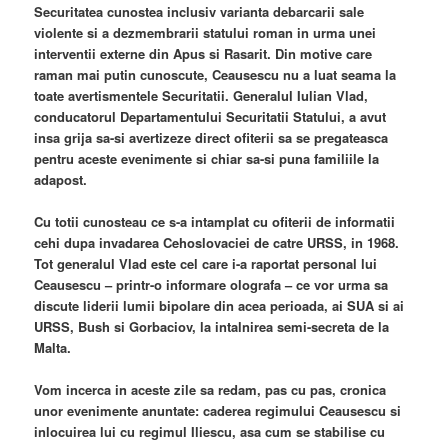
Securitatea cunostea inclusiv varianta debarcarii sale
violente si a dezmembrarii statului roman in urma unei
interventii externe din Apus si Rasarit. Din motive care
raman mai putin cunoscute, Ceausescu nu a luat seama la
toate avertismentele Securitatii. Generalul Iulian Vlad,
conducatorul Departamentului Securitatii Statului, a avut
insa grija sa-si avertizeze direct ofiterii sa se pregateasca
pentru aceste evenimente si chiar sa-si puna familiile la
adapost.
Cu totii cunosteau ce s-a intamplat cu ofiterii de informatii
cehi dupa invadarea Cehoslovaciei de catre URSS, in 1968.
Tot generalul Vlad este cel care i-a raportat personal lui
Ceausescu – printr-o informare olografa – ce vor urma sa
discute liderii lumii bipolare din acea perioada, ai SUA si ai
URSS, Bush si Gorbaciov, la intalnirea semi-secreta de la
Malta.
Vom incerca in aceste zile sa redam, pas cu pas, cronica
unor evenimente anuntate: caderea regimului Ceausescu si
inlocuirea lui cu regimul Iliescu, asa cum se stabilise cu