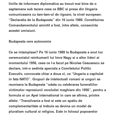
liniile de informare diplomatica au trecut mai bine de o
saptamana sub tacere ceea ce BBC si presa din Ungaria
comunicasera cu tam-tam-ul de rigoare, la nivel european:
“Declaratia de la Budapesta” din 16 iunie 1989. Constituirea
Comandamentului amintit a fost, intre altele, consecinta
acestei omisiuni.
Budapesta cere autonomie
Ce se intamplase? Pe 16 iunie 1989 la Budapesta a avut loc
ceremonialul reinhumarii lui Imre Nagy si a altor lideri ai
momentului 1956, ceea ce l-a facut pe Nicolae Ceausescu sa
declare, intr-o sedinta speciala a Comitetului Politic
Executiv, convocata chiar a doua zi, ca “Ungaria a capitulat
in fata NATO”. Grupuri de intelectuali romani si unguri se
reunisera la Budapesta “odata cu celebrarea funeraliilor
victimelor represiunii revolutiei maghiare din 1956”, pentru a
formula si un Apel international in care se afirma, printre
altele: “Transilvania a fost si este un spatiu de
complementaritate si trebuie sa devina un model de
pluralism cultural si religios. Este in folosul popoarelor