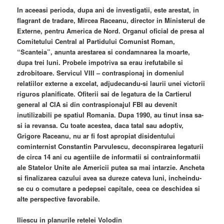
In aceeasi perioda, dupa ani de investigatii, este arestat, in
flagrant de tradare, Mircea Raceanu, director in Ministerul de
Externe, pentru America de Nord. Organul oficial de presa al
Comitetului Central al Partidului Comunist Roman,
“Scanteia”, anunta arestarea si condamnarea la moarte,
dupa trei luni. Probele impotriva sa erau irefutabile si
zdrobitoare. Servicul VIII – contraspionaj in domeniul
relatiilor externe a excelat, adjudecandu-si laurii unei victorii
riguros planificate. Ofiterii sai de legatura de la Cartierul
general al CIA si din contraspionajul FBI au devenit
inutilizabili pe spatiul Romania. Dupa 1990, au tinut insa sa-
si ia revansa. Cu toate acestea, daca tatal sau adoptiv,
Grigore Raceanu, nu ar fi fost apropiat disidentului
cominternist Constantin Parvulescu, deconspirarea legaturii
de circa 14 ani cu agentiile de informatii si contrainformatii
ale Statelor Unite ale Americii putea sa mai intarzie. Ancheta
si finalizarea cazului avea sa dureze cateva luni, incheindu-
se cu o comutare a pedepsei capitale, ceea ce deschidea si
alte perspective favorabile.
Iliescu in planurile retelei Volodin