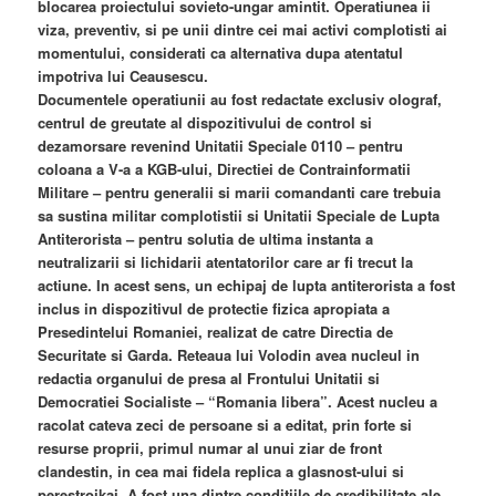
blocarea proiectului sovieto-ungar amintit. Operatiunea ii
viza, preventiv, si pe unii dintre cei mai activi complotisti ai
momentului, considerati ca alternativa dupa atentatul
impotriva lui Ceausescu.
Documentele operatiunii au fost redactate exclusiv olograf,
centrul de greutate al dispozitivului de control si
dezamorsare revenind Unitatii Speciale 0110 – pentru
coloana a V-a a KGB-ului, Directiei de Contrainformatii
Militare – pentru generalii si marii comandanti care trebuia
sa sustina militar complotistii si Unitatii Speciale de Lupta
Antiterorista – pentru solutia de ultima instanta a
neutralizarii si lichidarii atentatorilor care ar fi trecut la
actiune. In acest sens, un echipaj de lupta antiterorista a fost
inclus in dispozitivul de protectie fizica apropiata a
Presedintelui Romaniei, realizat de catre Directia de
Securitate si Garda. Reteaua lui Volodin avea nucleul in
redactia organului de presa al Frontului Unitatii si
Democratiei Socialiste – “Romania libera”. Acest nucleu a
racolat cateva zeci de persoane si a editat, prin forte si
resurse proprii, primul numar al unui ziar de front
clandestin, in cea mai fidela replica a glasnost-ului si
perestroikai. A fost una dintre conditiile de credibilitate ale