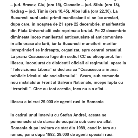
– jud. Brasov, Cluj (ora 15), Cisnadie – jud. Sibiu (ora 18),
Nadrag – jud. Timis (ora 18,45), Alba Iulia (ora 22,30). La
Bucuresti sunt ucisi primii manifestanti si se fac arestari,
dupa care, in noaptea de 21 spre 22 decembrie, manifestatia
din Piata Universitatii este reprimata brutal. Pe 22 decembrie
dimineata incep manifestari anticeausiste si anticomuniste
in alte orase ale tarii, iar la Bucuresti muncitorii marilor
intreprinderi se indreapta, organizat, spre centrul orasului.
La pranz Ceausescu fuge din sediul CC cu elicopterul. Ion
Iliescu, inconjurat de disidentii oficiali ai regimului, apare la
“Televiziunea Libera” si declara ca “Ceausescu a intinat
nobilele idealuri ale socialismului”. Seara, sub comanda
nou instalatului Front al Salvarii Nationale, incepe lupta cu
“teroristii”. Cine au fost acestia, inca nu s-a aflat…
Iliescu a tolerat 29.000 de agenti rusi in Romania
In cadrul unui interviu cu Stefan Andrei, acesta ne
pomeneste si de starea de ocupatie sub care s-a aflat
Romania dupa lovitura de stat din 1989, cand in tara au
ramas, pana dupa 1992, 29.000 de agenti speciali rusi.