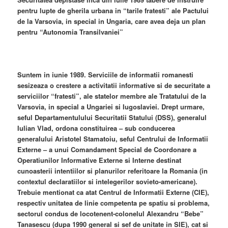
pentru lupte de gherila urbana in “tarile fratesti” ale Pactului
de la Varsovia, in special in Ungaria, care avea deja un plan
pentru “Autonomia Transilvaniei”
Suntem in iunie 1989. Serviciile de informatii romanesti
sesizeaza o crestere a activitatii informative si de securitate a
serviciilor “fratesti”, ale statelor membre ale Tratatului de la
Varsovia, in special a Ungariei si Iugoslaviei. Drept urmare,
seful Departamentulului Securitatii Statului (DSS), generalul
Iulian Vlad, ordona constituirea – sub conducerea
generalului Aristotel Stamatoiu, seful Centrului de Informatii
Externe – a unui Comandament Special de Coordonare a
Operatiunilor Informative Externe si Interne destinat
cunoasterii intentiilor si planurilor referitoare la Romania (in
contextul declaratiilor si intelegerilor sovieto-americane).
Trebuie mentionat ca atat Centrul de Informatii Externe (CIE),
respectiv unitatea de linie competenta pe spatiu si problema,
sectorul condus de locotenent-colonelul Alexandru “Bebe”
Tanasescu (dupa 1990 general si sef de unitate in SIE), cat si