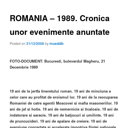
ROMANIA – 1989. Cronica
unor evenimente anuntate
Posted on
21/12/2008
by
muaddib
FOTO-DOCUMENT: Bucuresti, bulevardul Magheru, 21
Decembrie 1989
19 ani de la jertfa tineretului roman. 19 ani de minciuna a
celor care au profitat de eroismul lor. 19 ani de la reocuparea
Romaniei de catre agentii Moscovei si mafia masoneriilor. 19
ani de jaf si hotie. 19 ani de nemernicie si ticalosie. 19 ani de
indatorare si saracie. 19 ani de batjocuri si umilinte. 19 ani
de pruncucideri. 19 ani de spalare de creiere. 19 ani de
aversiune concertata si accelerata impotriva fiintei nationale