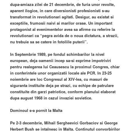
dupa-amiaza zilei de 21 decembrie, de furia unor revolte,
aparent ilogice, in care diversionisti profesionisti s-au
transformat in revolutionari agitati. Desigur, au existat si
exceptiile, frumosii naivi ai marilor orase. Un important
protagonist al evenimentelor avea sa afirme cu referire la
revolutionari ca “pegra avida de o noua dictatura, a strazii,
nu trebuie sa se catere in fotoliile puterii”.
In Septembrie 1989, pe fondul schimbarilor la nivel
european, deja oamenii incep sa-si exprime impotriviri
pentru realegerea lui Ceausescu la proximul Congres, chiar
in conferintele unor organizatii locale ale PCR. In 23-25
noiembrie are loc Congresul al XIV-lea, cu masuri de
siguranta instituite deja pe strazi, cu echipe de patrulare
constituite din garzi patriotice, conform planului elaborat
dupa august 1968 in cazul invaziei sovietice.
Dominoul s-a pornit la Malta
Pe 2-3 decembrie, Mihail Sergheevici Gorbaciov si George
Herbert Bush se intalnesc in Malta. Continutul convorbirilor