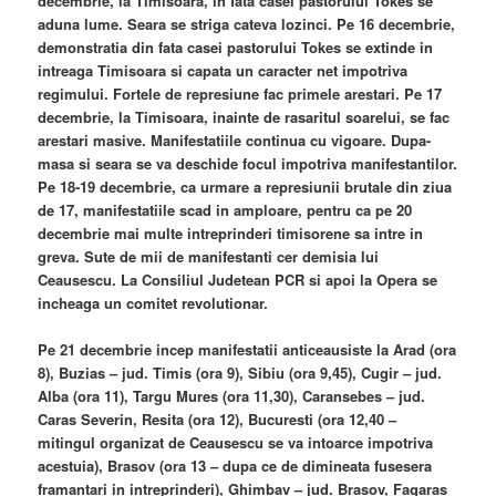
decembrie, la Timisoara, in fata casei pastorului Tokes se
aduna lume. Seara se striga cateva lozinci. Pe 16 decembrie,
demonstratia din fata casei pastorului Tokes se extinde in
intreaga Timisoara si capata un caracter net impotriva
regimului. Fortele de represiune fac primele arestari. Pe 17
decembrie, la Timisoara, inainte de rasaritul soarelui, se fac
arestari masive. Manifestatiile continua cu vigoare. Dupa-
masa si seara se va deschide focul impotriva manifestantilor.
Pe 18-19 decembrie, ca urmare a represiunii brutale din ziua
de 17, manifestatiile scad in amploare, pentru ca pe 20
decembrie mai multe intreprinderi timisorene sa intre in
greva. Sute de mii de manifestanti cer demisia lui
Ceausescu. La Consiliul Judetean PCR si apoi la Opera se
incheaga un comitet revolutionar.
Pe 21 decembrie incep manifestatii anticeausiste la Arad (ora
8), Buzias – jud. Timis (ora 9), Sibiu (ora 9,45), Cugir – jud.
Alba (ora 11), Targu Mures (ora 11,30), Caransebes – jud.
Caras Severin, Resita (ora 12), Bucuresti (ora 12,40 –
mitingul organizat de Ceausescu se va intoarce impotriva
acestuia), Brasov (ora 13 – dupa ce de dimineata fusesera
framantari in intreprinderi), Ghimbav – jud. Brasov, Fagaras