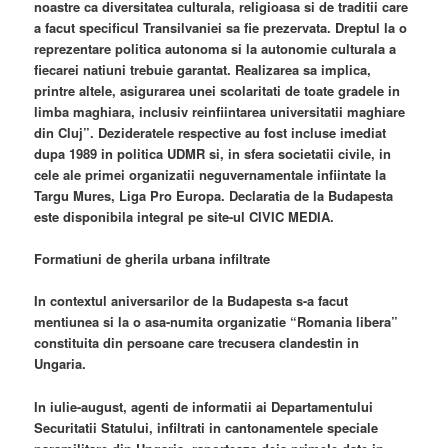
noastre ca diversitatea culturala, religioasa si de traditii care
a facut specificul Transilvaniei sa fie prezervata. Dreptul la o
reprezentare politica autonoma si la autonomie culturala a
fiecarei natiuni trebuie garantat. Realizarea sa implica,
printre altele, asigurarea unei scolaritati de toate gradele in
limba maghiara, inclusiv reinfiintarea universitatii maghiare
din Cluj”. Dezideratele respective au fost incluse imediat
dupa 1989 in politica UDMR si, in sfera societatii civile, in
cele ale primei organizatii neguvernamentale infiintate la
Targu Mures, Liga Pro Europa. Declaratia de la Budapesta
este disponibila integral pe site-ul CIVIC MEDIA.
Formatiuni de gherila urbana infiltrate
In contextul aniversarilor de la Budapesta s-a facut
mentiunea si la o asa-numita organizatie “Romania libera”
constituita din persoane care trecusera clandestin in
Ungaria.
In iulie-august, agenti de informatii ai Departamentului
Securitatii Statului, infiltrati in cantonamentele speciale