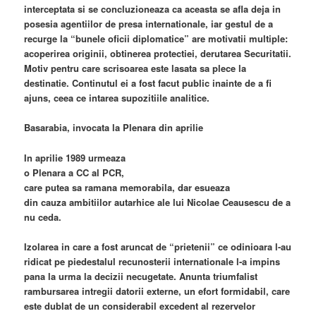
interceptata si se concluzioneaza ca aceasta se afla deja in
posesia agentiilor de presa internationale, iar gestul de a
recurge la “bunele oficii diplomatice” are motivatii multiple:
acoperirea originii, obtinerea protectiei, derutarea Securitatii.
Motiv pentru care scrisoarea este lasata sa plece la
destinatie. Continutul ei a fost facut public inainte de a fi
ajuns, ceea ce intarea supozitiile analitice.
Basarabia, invocata la Plenara din aprilie
In aprilie 1989 urmeaza
o Plenara a CC al PCR,
care putea sa ramana memorabila, dar esueaza
din cauza ambitiilor autarhice ale lui Nicolae Ceausescu de a
nu ceda.
Izolarea in care a fost aruncat de “prietenii” ce odinioara l-au
ridicat pe piedestalul recunosterii internationale l-a impins
pana la urma la decizii necugetate. Anunta triumfalist
rambursarea intregii datorii externe, un efort formidabil, care
este dublat de un considerabil excedent al rezervelor