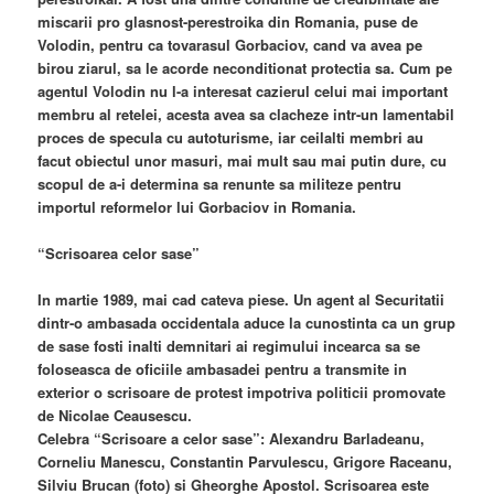
miscarii pro glasnost-perestroika din Romania, puse de
Volodin, pentru ca tovarasul Gorbaciov, cand va avea pe
birou ziarul, sa le acorde neconditionat protectia sa. Cum pe
agentul Volodin nu l-a interesat cazierul celui mai important
membru al retelei, acesta avea sa clacheze intr-un lamentabil
proces de specula cu autoturisme, iar ceilalti membri au
facut obiectul unor masuri, mai mult sau mai putin dure, cu
scopul de a-i determina sa renunte sa militeze pentru
importul reformelor lui Gorbaciov in Romania.
“Scrisoarea celor sase”
In martie 1989, mai cad cateva piese. Un agent al Securitatii
dintr-o ambasada occidentala aduce la cunostinta ca un grup
de sase fosti inalti demnitari ai regimului incearca sa se
foloseasca de oficiile ambasadei pentru a transmite in
exterior o scrisoare de protest impotriva politicii promovate
de Nicolae Ceausescu.
Celebra “Scrisoare a celor sase”: Alexandru Barladeanu,
Corneliu Manescu, Constantin Parvulescu, Grigore Raceanu,
Silviu Brucan (foto) si Gheorghe Apostol. Scrisoarea este