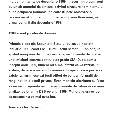
mult timp inainte de decembrie 1989. In scurt timp vom veni
cu un alt material de sinteza, privind structura kominternului
dupa ocuparea Romaniei de catre trupele bolsevice si
reteaua neo-kominternului dupa reocuparea Romaniei, in
urma loviturii din decembrie 1989.
1989 – anul jocului de domino
Primele piese ale Securitatii Statului au cazut inca din
ianuarie 1989, cand Liviu Turcu, seful sectorului spionaj in
spatiul european de limba germana, se foloseste de ocazia
unei misiuni externe pentru a se preda CIA. Dupa cum a
inceput anul 1989, nimeni nu a mai crezut ca va rezista in
sistem, deoarece sistemul devenise incapabil sa-si prezerve
existenta, amintesc azi fosti ofiteri de contrainformatii de
rang inalt in discutii private. Evenimentele ulterioare au facut
sa nu se intreprinda nici macar masurile de rutina in vederea
analizei de bilant a DSS pe anul 1989. Multora le era evident
ca aceasta nu va mai avea loc.
Arestarea lui Raceanu