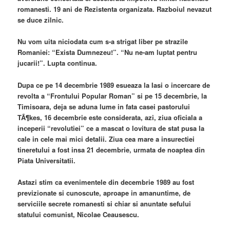
romanesti. 19 ani de Rezistenta organizata. Razboiul nevazut
se duce zilnic.
Nu vom uita niciodata cum s-a strigat liber pe strazile
Romaniei: “Exista Dumnezeu!”. “Nu ne-am luptat pentru
jucarii!”. Lupta continua.
Dupa ce pe 14 decembrie 1989 esueaza la Iasi o incercare de
revolta a “Frontului Popular Roman” si pe 15 decembrie, la
Timisoara, deja se aduna lume in fata casei pastorului
TÃ¶kes, 16 decembrie este considerata, azi, ziua oficiala a
inceperii “revolutiei” ce a mascat o lovitura de stat pusa la
cale in cele mai mici detalii. Ziua cea mare a insurectiei
tineretului a fost insa 21 decembrie, urmata de noaptea din
Piata Universitatii.
Astazi stim ca evenimentele din decembrie 1989 au fost
previzionate si cunoscute, aproape in amanuntime, de
serviciile secrete romanesti si chiar si anuntate sefului
statului comunist, Nicolae Ceausescu.