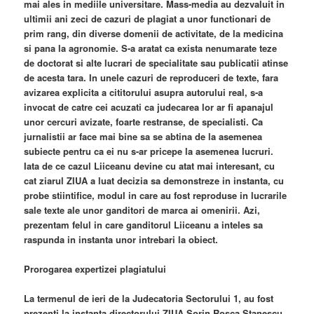
mai ales in mediile universitare. Mass-media au dezvaluit in
ultimii ani zeci de cazuri de plagiat a unor functionari de
prim rang, din diverse domenii de activitate, de la medicina
si pana la agronomie. S-a aratat ca exista nenumarate teze
de doctorat si alte lucrari de specialitate sau publicatii atinse
de acesta tara. In unele cazuri de reproduceri de texte, fara
avizarea explicita a cititorului asupra autorului real, s-a
invocat de catre cei acuzati ca judecarea lor ar fi apanajul
unor cercuri avizate, foarte restranse, de specialisti. Ca
jurnalistii ar face mai bine sa se abtina de la asemenea
subiecte pentru ca ei nu s-ar pricepe la asemenea lucruri.
Iata de ce cazul Liiceanu devine cu atat mai interesant, cu
cat ziarul ZIUA a luat decizia sa demonstreze in instanta, cu
probe stiintifice, modul in care au fost reproduse in lucrarile
sale texte ale unor ganditori de marca ai omenirii. Azi,
prezentam felul in care ganditorul Liiceanu a inteles sa
raspunda in instanta unor intrebari la obiect.
Prorogarea expertizei plagiatului
La termenul de ieri de la Judecatoria Sectorului 1, au fost
prezenti la instanta directorului ZIUA Sorin Rosca Stanescu