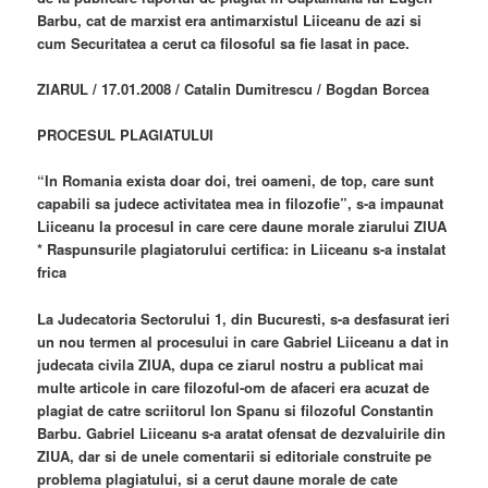
Barbu, cat de marxist era antimarxistul Liiceanu de azi si
cum Securitatea a cerut ca filosoful sa fie lasat in pace.
ZIARUL / 17.01.2008 / Catalin Dumitrescu / Bogdan Borcea
PROCESUL PLAGIATULUI
“In Romania exista doar doi, trei oameni, de top, care sunt
capabili sa judece activitatea mea in filozofie”, s-a impaunat
Liiceanu la procesul in care cere daune morale ziarului ZIUA
* Raspunsurile plagiatorului certifica: in Liiceanu s-a instalat
frica
La Judecatoria Sectorului 1, din Bucuresti, s-a desfasurat ieri
un nou termen al procesului in care Gabriel Liiceanu a dat in
judecata civila ZIUA, dupa ce ziarul nostru a publicat mai
multe articole in care filozoful-om de afaceri era acuzat de
plagiat de catre scriitorul Ion Spanu si filozoful Constantin
Barbu. Gabriel Liiceanu s-a aratat ofensat de dezvaluirile din
ZIUA, dar si de unele comentarii si editoriale construite pe
problema plagiatului, si a cerut daune morale de cate