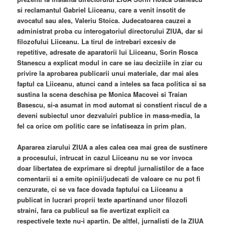
si reclamantul Gabriel Liiceanu, care a venit insotit de
avocatul sau ales, Valeriu Stoica. Judecatoarea cauzei a
administrat proba cu interogatoriul directorului ZIUA, dar si
filozofului Liiceanu. La tirul de intrebari excesiv de
repetitive, adresate de aparatorii lui Liiceanu, Sorin Rosca
Stanescu a explicat modul in care se iau deciziile in ziar cu
privire la aprobarea publicarii unui materiale, dar mai ales
faptul ca Liiceanu, atunci cand a inteles sa faca politica si sa
sustina la scena deschisa pe Monica Macovei si Traian
Basescu, si-a asumat in mod automat si constient riscul de a
deveni subiectul unor dezvaluiri publice in mass-media, la
fel ca orice om politic care se infatiseaza in prim plan.
Apararea ziarului ZIUA a ales calea cea mai grea de sustinere
a procesului, intrucat in cazul Liiceanu nu se vor invoca
doar libertatea de exprimare si dreptul jurnalistilor de a face
comentarii si a emite opinii/judecati de valoare ce nu pot fi
cenzurate, ci se va face dovada faptului ca Liiceanu a
publicat in lucrari proprii texte apartinand unor filozofi
straini, fara ca publicul sa fie avertizat explicit ca
respectivele texte nu-i apartin. De altfel, jurnalisti de la ZIUA