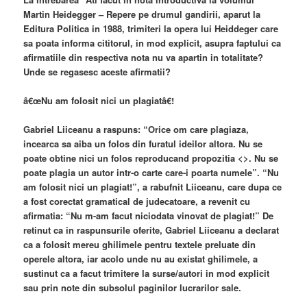
Martin Heidegger – Repere pe drumul gandirii, aparut la
Editura Politica in 1988, trimiteri la opera lui Heiddeger care
sa poata informa cititorul, in mod explicit, asupra faptului ca
afirmatiile din respectiva nota nu va apartin in totalitate?
Unde se regasesc aceste afirmatii?
â€œNu am folosit nici un plagiatâ€!
Gabriel Liiceanu a raspuns: “Orice om care plagiaza,
incearca sa aiba un folos din furatul ideilor altora. Nu se
poate obtine nici un folos reproducand propozitia <
>. Nu se
poate plagia un autor intr-o carte care-i poarta numele”. “Nu
am folosit nici un plagiat!”, a rabufnit Liiceanu, care dupa ce
a fost corectat gramatical de judecatoare, a revenit cu
afirmatia: “Nu m-am facut niciodata vinovat de plagiat!” De
retinut ca in raspunsurile oferite, Gabriel Liiceanu a declarat
ca a folosit mereu ghilimele pentru textele preluate din
operele altora, iar acolo unde nu au existat ghilimele, a
sustinut ca a facut trimitere la surse/autori in mod explicit
sau prin note din subsolul paginilor lucrarilor sale.