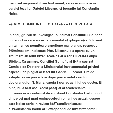
carui sef responsabil am fost numit, ca sa examineze in
paralel teza lui Gabriel Liiceanu si lucrarile lui Constantin
Noica.
â€žMIMETISMUL INTELECTUALâ€œ – FURT PE FATA
In final, grupul de investigatii a inaintat Consiliului Stiintific
un raport in care s-a evitat cuvantul â€žplagiatâ€œ, folosind
un termen ce permitea o sanctiune mai blanda, respectiv
â€žmimetism intelectualâ€œ. Liiceanu s-a aparat cu un
argument absolut bizar, acela ca el a scris lucrarea dupa
Biblie… Ca urmare, Consiliul Stiintific al INF a sesizat
Comisia de Doctorat a Ministerului Invatamantului privind
aspectul de plagiat al tezei lui Gabriel Liiceanu. Era de
asteptat sa se procedeze dupa precedentul cazului
doctorandului N. Maris, caruia i s-a retras titlul de doctor. Ei
bine, nu a fost asa. Acest pasaj al â€žcariereiâ€œ lui
Liiceanu este confirmat de scriitorul Constantin Barbu, unul
dintre cei mai mari eminescologi romani de astazi, despre
care Noica scria in revista â€žTransilvaniaâ€œ:
â€žConstantin Barbu â€“ exceptional de inzestrat pentru