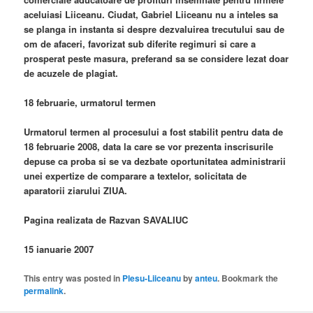
aceluiasi Liiceanu. Ciudat, Gabriel Liiceanu nu a inteles sa
se planga in instanta si despre dezvaluirea trecutului sau de
om de afaceri, favorizat sub diferite regimuri si care a
prosperat peste masura, preferand sa se considere lezat doar
de acuzele de plagiat.
18 februarie, urmatorul termen
Urmatorul termen al procesului a fost stabilit pentru data de
18 februarie 2008, data la care se vor prezenta inscrisurile
depuse ca proba si se va dezbate oportunitatea administrarii
unei expertize de comparare a textelor, solicitata de
aparatorii ziarului ZIUA.
Pagina realizata de Razvan SAVALIUC
15 ianuarie 2007
This entry was posted in
Plesu-Liiceanu
by
anteu
. Bookmark the
permalink
.