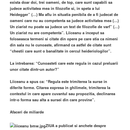
exista doar doi, trei oameni, de top, care sunt capabili sa
judece activitatea mea in filozofie si, in speta a lui
Heidegger” (…) Ma aflu in situatia penibila de a fi judecat de
oameni care nu au competenta sa judece activitatea mea (…)
Un ziarist nu poate sa judece un text de filozofie de varf” (…)
Un ziarist nu are competenta”. Liiceanu a inceput sa
foloseasca termeni si citate din opere pe care stia ca nimeni
din sala nu le cunoaste, afirmand ca astfel de citate sunt
“chestii care sunt o banalitate in cercul heideriologilor”.
La intrebarea: “Cunoasteti care este regula in cazul preluarii
unor citate dintr-un autor?”
Liiceanu a spus ca: “Regula este trimiterea la surse in
diferite forme. Citarea expresa in ghilimele, trimiterea la
contextul in care apare cuvantul sau propozitia, declinarea
intr-o forma sau alta a sursei din care provine”.
Afaceri de miliarde
ZIUA a publicat si anchete despre