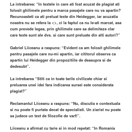
La intrebarea: “In textele in care ati fost acuzat de plagiat ati
folosit ghilimele pentru a marca pasajele care nu va apartin?
Recunoasteti ca ati preluat texte din Heidegger, iar acuzatia
noastra nu se refera la <
>, ci la faptul ca nu le-ati marcat, asa
cum prevede legea, prin ghilimele care sa delimiteze clar
care texte sunt ale dvs. si care sunt preluate din alti autori?”
Gabriel Liiceanu a raspuns: “Evident ca am folosit ghilimele
pentru pasajele care nu-mi apartin, iar cititorul observa ca
apartin lui Heidegger din propozitiile de deasupra si de
dedesubt”.
La intrebarea “Stiti ca in toate tarile civilizate chiar si
preluarea unei idei fara indicarea sursei este considerata
plagiat?”
Reclamantul Liiceanu a raspuns: “Nu, discutia e contextuala
si nu poate fi purtata decat de specialisti. Un ziarist nu poate
sa judece un text de filozofie de varf!”.
Liiceanu a afirmat cu tarie si in mod repetat: “In Romania