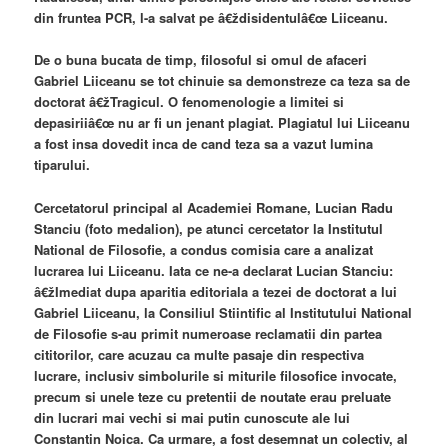
din fruntea PCR, l-a salvat pe â€ždisidentulâ€œ Liiceanu.
De o buna bucata de timp, filosoful si omul de afaceri
Gabriel Liiceanu se tot chinuie sa demonstreze ca teza sa de
doctorat â€žTragicul. O fenomenologie a limitei si
depasiriiâ€œ nu ar fi un jenant plagiat. Plagiatul lui Liiceanu
a fost insa dovedit inca de cand teza sa a vazut lumina
tiparului.
Cercetatorul principal al Academiei Romane, Lucian Radu
Stanciu (foto medalion), pe atunci cercetator la Institutul
National de Filosofie, a condus comisia care a analizat
lucrarea lui Liiceanu. Iata ce ne-a declarat Lucian Stanciu:
â€žImediat dupa aparitia editoriala a tezei de doctorat a lui
Gabriel Liiceanu, la Consiliul Stiintific al Institutului National
de Filosofie s-au primit numeroase reclamatii din partea
cititorilor, care acuzau ca multe pasaje din respectiva
lucrare, inclusiv simbolurile si miturile filosofice invocate,
precum si unele teze cu pretentii de noutate erau preluate
din lucrari mai vechi si mai putin cunoscute ale lui
Constantin Noica. Ca urmare, a fost desemnat un colectiv, al