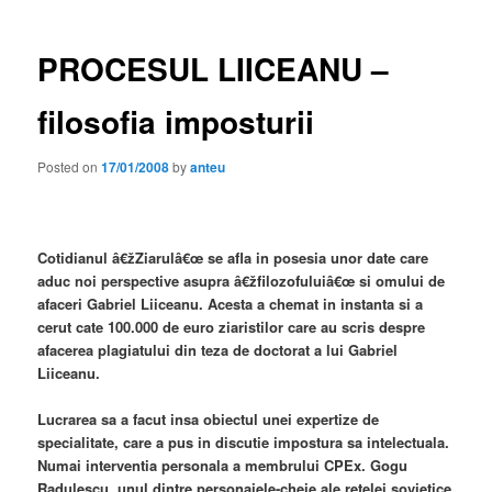
PROCESUL LIICEANU –
filosofia imposturii
Posted on
17/01/2008
by
anteu
Cotidianul â€žZiarulâ€œ se afla in posesia unor date care
aduc noi perspective asupra â€žfilozofuluiâ€œ si omului de
afaceri Gabriel Liiceanu. Acesta a chemat in instanta si a
cerut cate 100.000 de euro ziaristilor care au scris despre
afacerea plagiatului din teza de doctorat a lui Gabriel
Liiceanu.
Lucrarea sa a facut insa obiectul unei expertize de
specialitate, care a pus in discutie impostura sa intelectuala.
Numai interventia personala a membrului CPEx. Gogu
Radulescu, unul dintre personajele-cheie ale retelei sovietice