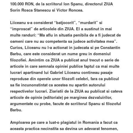
100.000 RON, de la scriitorul Ion Spanu, directorul ZIUA
Sorin Rosca Stanescu si Victor Roncea.
Liiceanu s-a considerat “batjocorit”, “murdarit” si
“improscat” de articolele din ZIUA. El a sustinut in mai
multe randuri: “Ma aflu in situatia penibila de a fi judecat de
oameni care nu au competenta sa judece activitatea mea”.
Curios, Liiceanu nu l-a actionat in judecata si pe Constantin
Barbu, care este considerat un nume greu in domeniul
filozofiei. Amintim ca ZIUA a publicat anul trecut o serie de
articole in care semnala opiniei publice faptul ca mai multe
lucrari apartinand lui Gabriel Liiceanu contineau pasaje
reproduse din operele unor filozofi celebri, fara ca publicul
sa fie incunonstintat ca acestea nu apartin autorului
respectivelor lucrari. Ziaristii de la ZIUA au publicat si cateva
articole de opinie (editoriale) pe marginea dezvaluirilor,
argumentate cu probe, facute de scriitorul Spanu si filozoful
Barbu.
Amploarea pe care a luat-o plagiatul in Romania a facut ca
aceasta practica necinstita sa devina un adevarat fenomen,