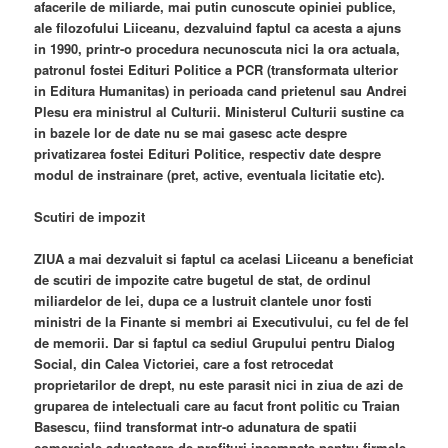
afacerile de miliarde, mai putin cunoscute opiniei publice,
ale filozofului Liiceanu, dezvaluind faptul ca acesta a ajuns
in 1990, printr-o procedura necunoscuta nici la ora actuala,
patronul fostei Edituri Politice a PCR (transformata ulterior
in Editura Humanitas) in perioada cand prietenul sau Andrei
Plesu era ministrul al Culturii. Ministerul Culturii sustine ca
in bazele lor de date nu se mai gasesc acte despre
privatizarea fostei Edituri Politice, respectiv date despre
modul de instrainare (pret, active, eventuala licitatie etc).
Scutiri de impozit
ZIUA a mai dezvaluit si faptul ca acelasi Liiceanu a beneficiat
de scutiri de impozite catre bugetul de stat, de ordinul
miliardelor de lei, dupa ce a lustruit clantele unor fosti
ministri de la Finante si membri ai Executivului, cu fel de fel
de memorii. Dar si faptul ca sediul Grupului pentru Dialog
Social, din Calea Victoriei, care a fost retrocedat
proprietarilor de drept, nu este parasit nici in ziua de azi de
gruparea de intelectuali care au facut front politic cu Traian
Basescu, fiind transformat intr-o adunatura de spatii
comerciale aducatoare de profituri insemnate pentru firmele