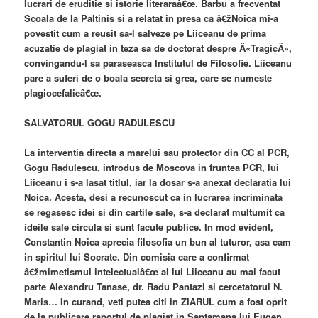
lucrari de eruditie si istorie literaraâ€œ. Barbu a frecventat
Scoala de la Paltinis si a relatat in presa ca â€žNoica mi-a
povestit cum a reusit sa-l salveze pe Liiceanu de prima
acuzatie de plagiat in teza sa de doctorat despre Â«TragicÂ»,
convingandu-l sa paraseasca Institutul de Filosofie. Liiceanu
pare a suferi de o boala secreta si grea, care se numeste
plagiocefalieâ€œ.
SALVATORUL GOGU RADULESCU
La interventia directa a marelui sau protector din CC al PCR,
Gogu Radulescu, introdus de Moscova in fruntea PCR, lui
Liiceanu i s-a lasat titlul, iar la dosar s-a anexat declaratia lui
Noica. Acesta, desi a recunoscut ca in lucrarea incriminata
se regasesc idei si din cartile sale, s-a declarat multumit ca
ideile sale circula si sunt facute publice. In mod evident,
Constantin Noica aprecia filosofia un bun al tuturor, asa cam
in spiritul lui Socrate. Din comisia care a confirmat
â€žmimetismul intelectualâ€œ al lui Liiceanu au mai facut
parte Alexandru Tanase, dr. Radu Pantazi si cercetatorul N.
Maris… In curand, veti putea citi in ZIARUL cum a fost oprit
de la publicare raportul de plagiat in Saptamana lui Eugen