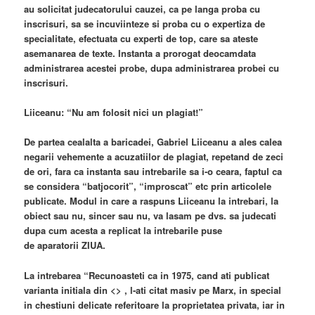
au solicitat judecatorului cauzei, ca pe langa proba cu
inscrisuri, sa se incuviinteze si proba cu o expertiza de
specialitate, efectuata cu experti de top, care sa ateste
asemanarea de texte. Instanta a prorogat deocamdata
administrarea acestei probe, dupa administrarea probei cu
inscrisuri.
Liiceanu: “Nu am folosit nici un plagiat!”
De partea cealalta a baricadei, Gabriel Liiceanu a ales calea
negarii vehemente a acuzatiilor de plagiat, repetand de zeci
de ori, fara ca instanta sau intrebarile sa i-o ceara, faptul ca
se considera “batjocorit”, “improscat” etc prin articolele
publicate. Modul in care a raspuns Liiceanu la intrebari, la
obiect sau nu, sincer sau nu, va lasam pe dvs. sa judecati
dupa cum acesta a replicat la intrebarile puse
de aparatorii ZIUA.
La intrebarea “Recunoasteti ca in 1975, cand ati publicat
varianta initiala din <
> , l-ati citat masiv pe Marx, in special
in chestiuni delicate referitoare la proprietatea privata, iar in