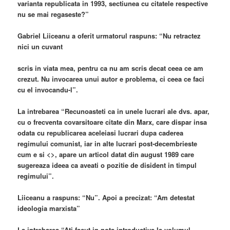
varianta republicata in 1993, sectiunea cu citatele respective
nu se mai regaseste?”
Gabriel Liiceanu a oferit urmatorul raspuns: “Nu retractez
nici un cuvant
scris in viata mea, pentru ca nu am scris decat ceea ce am
crezut. Nu invocarea unui autor e problema, ci ceea ce faci
cu el invocandu-l”.
La intrebarea “Recunoasteti ca in unele lucrari ale dvs. apar,
cu o frecventa covarsitoare citate din Marx, care dispar insa
odata cu republicarea aceleiasi lucrari dupa caderea
regimului comunist, iar in alte lucrari post-decembrieste
cum e si <
>, apare un articol datat din august 1989 care
sugereaza ideea ca aveati o pozitie de disident in timpul
regimului”.
Liiceanu a raspuns: “Nu”. Apoi a precizat: “Am detestat
ideologia marxista”
La intrebarea “Ati facut in nota introductiva la volumul