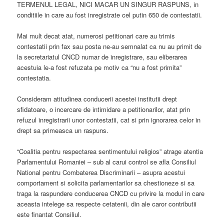
TERMENUL LEGAL, NICI MACAR UN SINGUR RASPUNS, in
conditiile in care au fost inregistrate cel putin 650 de contestatii.
Mai mult decat atat, numerosi petitionari care au trimis
contestatii prin fax sau posta ne-au semnalat ca nu au primit de
la secretariatul CNCD numar de inregistrare, sau eliberarea
acestuia le-a fost refuzata pe motiv ca “nu a fost primita”
contestatia.
Consideram atitudinea conducerii acestei institutii drept
sfidatoare, o incercare de intimidare a petitionarilor, atat prin
refuzul inregistrarii unor contestatii, cat si prin ignorarea celor in
drept sa primeasca un raspuns.
“Coalitia pentru respectarea sentimentului religios” atrage atentia
Parlamentului Romaniei – sub al carui control se afla Consiliul
National pentru Combaterea Discriminarii – asupra acestui
comportament si solicita parlamentarilor sa chestioneze si sa
traga la raspundere conducerea CNCD cu privire la modul in care
aceasta intelege sa respecte cetatenii, din ale caror contributii
este finantat Consiliul.