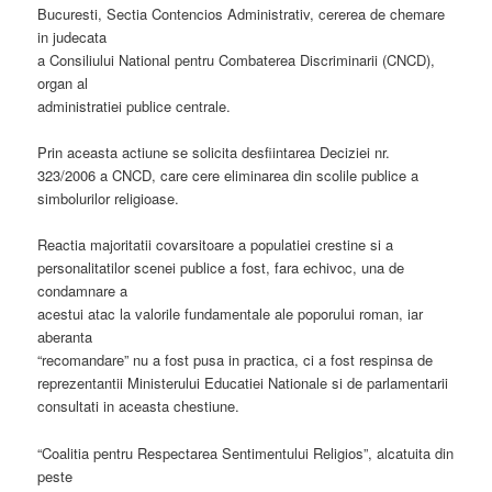
Bucuresti, Sectia Contencios Administrativ, cererea de chemare
in judecata
a Consiliului National pentru Combaterea Discriminarii (CNCD),
organ al
administratiei publice centrale.
Prin aceasta actiune se solicita desfiintarea Deciziei nr.
323/2006 a CNCD, care cere eliminarea din scolile publice a
simbolurilor religioase.
Reactia majoritatii covarsitoare a populatiei crestine si a
personalitatilor scenei publice a fost, fara echivoc, una de
condamnare a
acestui atac la valorile fundamentale ale poporului roman, iar
aberanta
“recomandare” nu a fost pusa in practica, ci a fost respinsa de
reprezentantii Ministerului Educatiei Nationale si de parlamentarii
consultati in aceasta chestiune.
“Coalitia pentru Respectarea Sentimentului Religios”, alcatuita din
peste