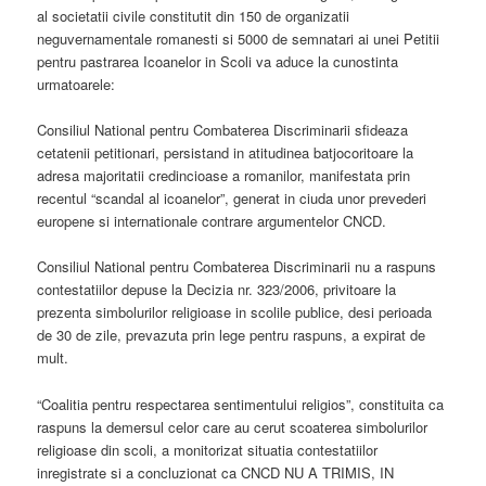
al societatii civile constitutit din 150 de organizatii
neguvernamentale romanesti si 5000 de semnatari ai unei Petitii
pentru pastrarea Icoanelor in Scoli va aduce la cunostinta
urmatoarele:
Consiliul National pentru Combaterea Discriminarii sfideaza
cetatenii petitionari, persistand in atitudinea batjocoritoare la
adresa majoritatii credincioase a romanilor, manifestata prin
recentul “scandal al icoanelor”, generat in ciuda unor prevederi
europene si internationale contrare argumentelor CNCD.
Consiliul National pentru Combaterea Discriminarii nu a raspuns
contestatiilor depuse la Decizia nr. 323/2006, privitoare la
prezenta simbolurilor religioase in scolile publice, desi perioada
de 30 de zile, prevazuta prin lege pentru raspuns, a expirat de
mult.
“Coalitia pentru respectarea sentimentului religios”, constituita ca
raspuns la demersul celor care au cerut scoaterea simbolurilor
religioase din scoli, a monitorizat situatia contestatiilor
inregistrate si a concluzionat ca CNCD NU A TRIMIS, IN