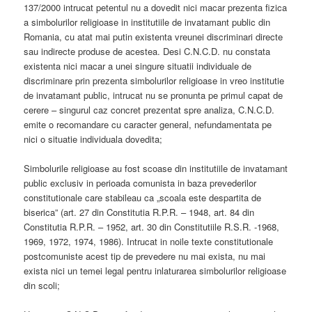
137/2000 intrucat petentul nu a dovedit nici macar prezenta fizica
a simbolurilor religioase in institutiile de invatamant public din
Romania, cu atat mai putin existenta vreunei discriminari directe
sau indirecte produse de acestea. Desi C.N.C.D. nu constata
existenta nici macar a unei singure situatii individuale de
discriminare prin prezenta simbolurilor religioase in vreo institutie
de invatamant public, intrucat nu se pronunta pe primul capat de
cerere – singurul caz concret prezentat spre analiza, C.N.C.D.
emite o recomandare cu caracter general, nefundamentata pe
nici o situatie individuala dovedita;
Simbolurile religioase au fost scoase din institutiile de invatamant
public exclusiv in perioada comunista in baza prevederilor
constitutionale care stabileau ca „scoala este despartita de
biserica” (art. 27 din Constitutia R.P.R. – 1948, art. 84 din
Constitutia R.P.R. – 1952, art. 30 din Constitutiile R.S.R. -1968,
1969, 1972, 1974, 1986). Intrucat in noile texte constitutionale
postcomuniste acest tip de prevedere nu mai exista, nu mai
exista nici un temei legal pentru inlaturarea simbolurilor religioase
din scoli;