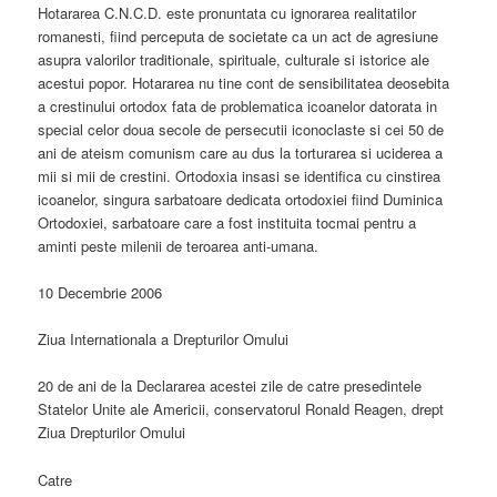
Hotararea C.N.C.D. este pronuntata cu ignorarea realitatilor
romanesti, fiind perceputa de societate ca un act de agresiune
asupra valorilor traditionale, spirituale, culturale si istorice ale
acestui popor. Hotararea nu tine cont de sensibilitatea deosebita
a crestinului ortodox fata de problematica icoanelor datorata in
special celor doua secole de persecutii iconoclaste si cei 50 de
ani de ateism comunism care au dus la torturarea si uciderea a
mii si mii de crestini. Ortodoxia insasi se identifica cu cinstirea
icoanelor, singura sarbatoare dedicata ortodoxiei fiind Duminica
Ortodoxiei, sarbatoare care a fost instituita tocmai pentru a
aminti peste milenii de teroarea anti-umana.
10 Decembrie 2006
Ziua Internationala a Drepturilor Omului
20 de ani de la Declararea acestei zile de catre presedintele
Statelor Unite ale Americii, conservatorul Ronald Reagen, drept
Ziua Drepturilor Omului
Catre