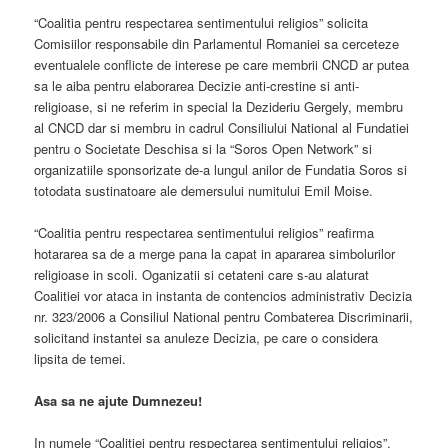
“Coalitia pentru respectarea sentimentului religios” solicita
Comisiilor responsabile din Parlamentul Romaniei sa cerceteze
eventualele conflicte de interese pe care membrii CNCD ar putea
sa le aiba pentru elaborarea Decizie anti-crestine si anti-
religioase, si ne referim in special la Dezideriu Gergely, membru
al CNCD dar si membru in cadrul Consiliului National al Fundatiei
pentru o Societate Deschisa si la “Soros Open Network” si
organizatiile sponsorizate de-a lungul anilor de Fundatia Soros si
totodata sustinatoare ale demersului numitului Emil Moise.
“Coalitia pentru respectarea sentimentului religios” reafirma
hotararea sa de a merge pana la capat in apararea simbolurilor
religioase in scoli. Oganizatii si cetateni care s-au alaturat
Coalitiei vor ataca in instanta de contencios administrativ Decizia
nr. 323/2006 a Consiliul National pentru Combaterea Discriminarii,
solicitand instantei sa anuleze Decizia, pe care o considera
lipsita de temei.
Asa sa ne ajute Dumnezeu!
In numele “Coalitiei pentru respectarea sentimentului religios”,