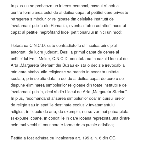
In plus nu se probeaza un interes personal, nascut si actual
pentru formularea celui de al doilea capat al petitiei care priveste
retragerea simbolurilor religioase din celelalte institutii de
invatamant public din Romania, eventualitatea admiterii acestui
capat al petitiei neprofitand fiicei petitionarului in nici un mod;
Hotararea C.N.C.D. este contradictorie si incalca principiul
autoritatii de lucru judecat. Desi la primul capat de cerere al
petitiei lui Emil Moise, C.N.C.D. constata ca in cazul Liceului de
Arta „Margareta Sterian” din Buzau exista o decizie irevocabila
prin care simbolurile religioase se mentin in aceasta unitate
scolara, prin solutia data la cel de al doilea capat de cerere se
dispune eliminarea simbolurilor religioase din toate institutiile de
invatamant public, deci si din Liceul de Arta „Margareta Sterian”.
In plus, recomandand afisarea simbolurilor doar in cursul orelor
de religie sau in spatiile destinate exclusiv invatamantului
religios, in liceele de arta, de exemplu, nu se vor mai putea picta
si expune icoane, in conditiile in care icoana reprezinta una dintre
cele mai vechi si consacrate forme de expresie artistica;
Petitia a fost admisa cu incalcarea art. 195 alin. 6 din OG