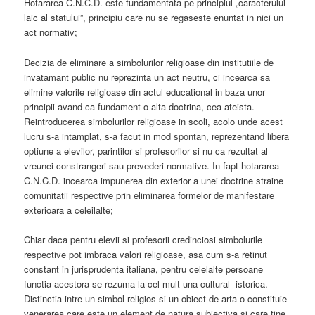
Hotararea C.N.C.D. este fundamentata pe principiul „caracterului
laic al statului”, principiu care nu se regaseste enuntat in nici un
act normativ;
Decizia de eliminare a simbolurilor religioase din institutiile de
invatamant public nu reprezinta un act neutru, ci incearca sa
elimine valorile religioase din actul educational in baza unor
principii avand ca fundament o alta doctrina, cea ateista.
Reintroducerea simbolurilor religioase in scoli, acolo unde acest
lucru s-a intamplat, s-a facut in mod spontan, reprezentand libera
optiune a elevilor, parintilor si profesorilor si nu ca rezultat al
vreunei constrangeri sau prevederi normative. In fapt hotararea
C.N.C.D. incearca impunerea din exterior a unei doctrine straine
comunitatii respective prin eliminarea formelor de manifestare
exterioara a celeilalte;
Chiar daca pentru elevii si profesorii credinciosi simbolurile
respective pot imbraca valori religioase, asa cum s-a retinut
constant in jurisprudenta italiana, pentru celelalte persoane
functia acestora se rezuma la cel mult una cultural- istorica.
Distinctia intre un simbol religios si un obiect de arta o constituie
venerarea care este un element de natura subiectiva si care tine