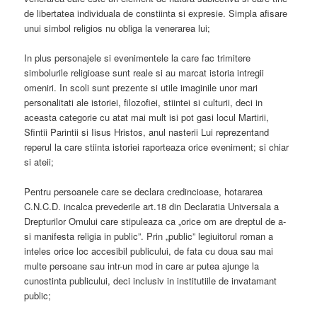
de libertatea individuala de constiinta si expresie. Simpla afisare
unui simbol religios nu obliga la venerarea lui;
In plus personajele si evenimentele la care fac trimitere
simbolurile religioase sunt reale si au marcat istoria intregii
omeniri. In scoli sunt prezente si utile imaginile unor mari
personalitati ale istoriei, filozofiei, stiintei si culturii, deci in
aceasta categorie cu atat mai mult isi pot gasi locul Martirii,
Sfintii Parintii si Iisus Hristos, anul nasterii Lui reprezentand
reperul la care stiinta istoriei raporteaza orice eveniment; si chiar
si ateii;
Pentru persoanele care se declara credincioase, hotararea
C.N.C.D. incalca prevederile art.18 din Declaratia Universala a
Drepturilor Omului care stipuleaza ca „orice om are dreptul de a-
si manifesta religia in public”. Prin „public” legiuitorul roman a
inteles orice loc accesibil publicului, de fata cu doua sau mai
multe persoane sau intr-un mod in care ar putea ajunge la
cunostinta publicului, deci inclusiv in institutiile de invatamant
public;