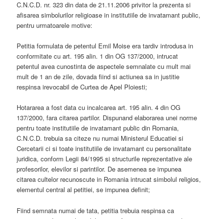
C.N.C.D. nr. 323 din data de 21.11.2006 privitor la prezenta si
afisarea simbolurilor religioase in institutiile de invatamant public,
pentru urmatoarele motive:
Petitia formulata de petentul Emil Moise era tardiv introdusa in
conformitate cu art. 195 alin. 1 din OG 137/2000, intrucat
petentul avea cunostinta de aspectele semnalate cu mult mai
mult de 1 an de zile, dovada fiind si actiunea sa in justitie
respinsa irevocabil de Curtea de Apel Ploiesti;
Hotararea a fost data cu incalcarea art. 195 alin. 4 din OG
137/2000, fara citarea partilor. Dispunand elaborarea unei norme
pentru toate institutiile de invatamant public din Romania,
C.N.C.D. trebuia sa citeze nu numai Ministerul Educatiei si
Cercetarii ci si toate institutiile de invatamant cu personalitate
juridica, conform Legii 84/1995 si structurile reprezentative ale
profesorilor, elevilor si parintilor. De asemenea se impunea
citarea cultelor recunoscute in Romania intrucat simbolul religios,
elementul central al petitiei, se impunea definit;
Fiind semnata numai de tata, petitia trebuia respinsa ca