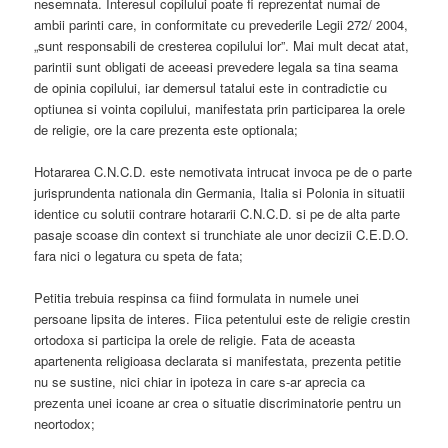
nesemnata. Interesul copilului poate fi reprezentat numai de
ambii parinti care, in conformitate cu prevederile Legii 272/ 2004,
„sunt responsabili de cresterea copilului lor”. Mai mult decat atat,
parintii sunt obligati de aceeasi prevedere legala sa tina seama
de opinia copilului, iar demersul tatalui este in contradictie cu
optiunea si vointa copilului, manifestata prin participarea la orele
de religie, ore la care prezenta este optionala;
Hotararea C.N.C.D. este nemotivata intrucat invoca pe de o parte
jurisprundenta nationala din Germania, Italia si Polonia in situatii
identice cu solutii contrare hotararii C.N.C.D. si pe de alta parte
pasaje scoase din context si trunchiate ale unor decizii C.E.D.O.
fara nici o legatura cu speta de fata;
Petitia trebuia respinsa ca fiind formulata in numele unei
persoane lipsita de interes. Fiica petentului este de religie crestin
ortodoxa si participa la orele de religie. Fata de aceasta
apartenenta religioasa declarata si manifestata, prezenta petitie
nu se sustine, nici chiar in ipoteza in care s-ar aprecia ca
prezenta unei icoane ar crea o situatie discriminatorie pentru un
neortodox;