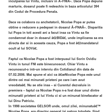
inculparea lui Vintu, inclusiv in Â«FNIÂ». Daca Popa depune
marturie, dosarul poate fi redeschis in baza articolului 394
din Codul de Procedura Penala.
Daca va colabora cu anchetatorii, Nicolae Popa ar putea
obtine o reducere a pedepsei in dosarul Â«FNAÂ». Disparitia
lui Popa in toti acesti ani a facut insa ca Vintu sa fie
condamnat doar in dosarul â€žBIDâ€, unde implicarea sa era
directa dar si in aceasta cauza, Popa a fost â€žmandatarul
ocult al lui SOVâ€.
Faptul ca Nicolae Popa a fost interpusul lui Sorin Ovidiu
Vintu in tunul FNI este binecunoscut. Chiar Vintu a
recunoscut-o intr-un interviu din Cotidianul din data de
07.02.2006. Mai spune el aici ca â€œNicolae Popa este unul
dintre cei mai minunati prieteni pe care i-am avut
vreodataâ€. Nu se stie insa – si Curentul dezvaluie in
premiera – faptul ca Nicolae Popa n-a fost doar unul dintre
minunatii prieteni ai lui Vintu ci si un minunat binefacator al
lui Dinu Patriciu.
In 1998 societatea GELSOR unde, omul zilei, minunatuâ€™
Nicolae Popa, era director general (si patron totodata, fiind