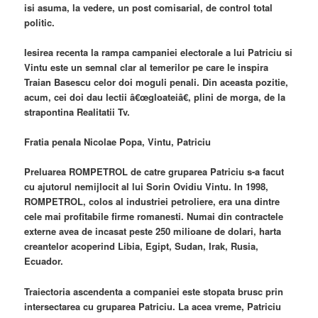
isi asuma, la vedere, un post comisarial, de control total
politic.
Iesirea recenta la rampa campaniei electorale a lui Patriciu si
Vintu este un semnal clar al temerilor pe care le inspira
Traian Basescu celor doi moguli penali. Din aceasta pozitie,
acum, cei doi dau lectii â€œgloateiâ€, plini de morga, de la
strapontina Realitatii Tv.
Fratia penala Nicolae Popa, Vintu, Patriciu
Preluarea ROMPETROL de catre gruparea Patriciu s-a facut
cu ajutorul nemijlocit al lui Sorin Ovidiu Vintu. In 1998,
ROMPETROL, colos al industriei petroliere, era una dintre
cele mai profitabile firme romanesti. Numai din contractele
externe avea de incasat peste 250 milioane de dolari, harta
creantelor acoperind Libia, Egipt, Sudan, Irak, Rusia,
Ecuador.
Traiectoria ascendenta a companiei este stopata brusc prin
intersectarea cu gruparea Patriciu. La acea vreme, Patriciu