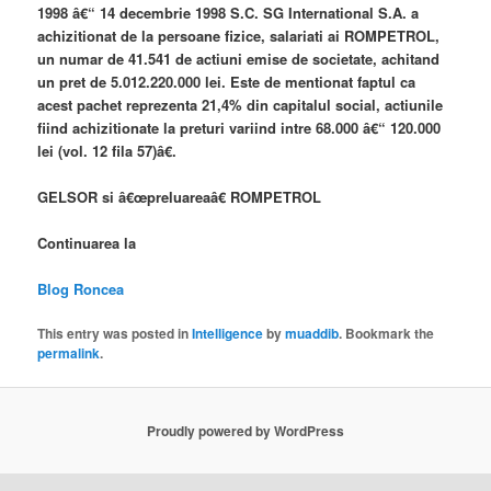
1998 â€“ 14 decembrie 1998 S.C. SG International S.A. a
achizitionat de la persoane fizice, salariati ai ROMPETROL,
un numar de 41.541 de actiuni emise de societate, achitand
un pret de 5.012.220.000 lei. Este de mentionat faptul ca
acest pachet reprezenta 21,4% din capitalul social, actiunile
fiind achizitionate la preturi variind intre 68.000 â€“ 120.000
lei (vol. 12 fila 57)â€.
GELSOR si â€œpreluareaâ€ ROMPETROL
Continuarea la
Blog Roncea
This entry was posted in
Intelligence
by
muaddib
. Bookmark the
permalink
.
Proudly powered by WordPress