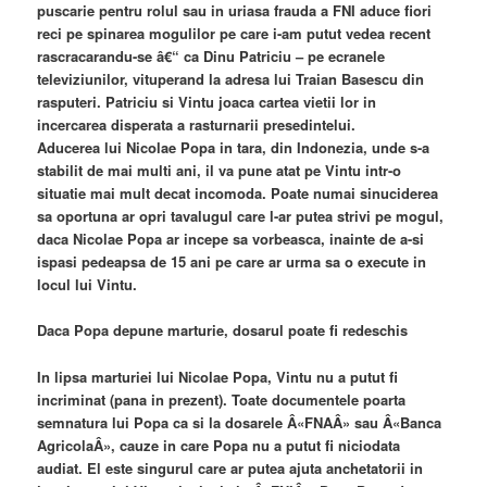
puscarie pentru rolul sau in uriasa frauda a FNI aduce fiori
reci pe spinarea mogulilor pe care i-am putut vedea recent
rascracarandu-se â€“ ca Dinu Patriciu – pe ecranele
televiziunilor, vituperand la adresa lui Traian Basescu din
rasputeri. Patriciu si Vintu joaca cartea vietii lor in
incercarea disperata a rasturnarii presedintelui.
Aducerea lui Nicolae Popa in tara, din Indonezia, unde s-a
stabilit de mai multi ani, il va pune atat pe Vintu intr-o
situatie mai mult decat incomoda. Poate numai sinuciderea
sa oportuna ar opri tavalugul care l-ar putea strivi pe mogul,
daca Nicolae Popa ar incepe sa vorbeasca, inainte de a-si
ispasi pedeapsa de 15 ani pe care ar urma sa o execute in
locul lui Vintu.
Daca Popa depune marturie, dosarul poate fi redeschis
In lipsa marturiei lui Nicolae Popa, Vintu nu a putut fi
incriminat (pana in prezent). Toate documentele poarta
semnatura lui Popa ca si la dosarele Â«FNAÂ» sau Â«Banca
AgricolaÂ», cauze in care Popa nu a putut fi niciodata
audiat. El este singurul care ar putea ajuta anchetatorii in