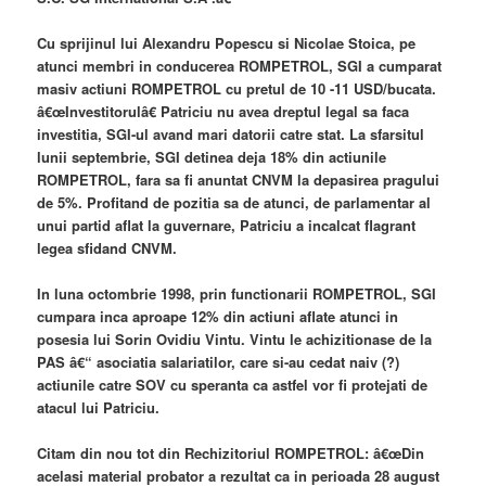
Cu sprijinul lui Alexandru Popescu si Nicolae Stoica, pe
atunci membri in conducerea ROMPETROL, SGI a cumparat
masiv actiuni ROMPETROL cu pretul de 10 -11 USD/bucata.
â€œInvestitorulâ€ Patriciu nu avea dreptul legal sa faca
investitia, SGI-ul avand mari datorii catre stat. La sfarsitul
lunii septembrie, SGI detinea deja 18% din actiunile
ROMPETROL, fara sa fi anuntat CNVM la depasirea pragului
de 5%. Profitand de pozitia sa de atunci, de parlamentar al
unui partid aflat la guvernare, Patriciu a incalcat flagrant
legea sfidand CNVM.
In luna octombrie 1998, prin functionarii ROMPETROL, SGI
cumpara inca aproape 12% din actiuni aflate atunci in
posesia lui Sorin Ovidiu Vintu. Vintu le achizitionase de la
PAS â€“ asociatia salariatilor, care si-au cedat naiv (?)
actiunile catre SOV cu speranta ca astfel vor fi protejati de
atacul lui Patriciu.
Citam din nou tot din Rechizitoriul ROMPETROL: â€œDin
acelasi material probator a rezultat ca in perioada 28 august