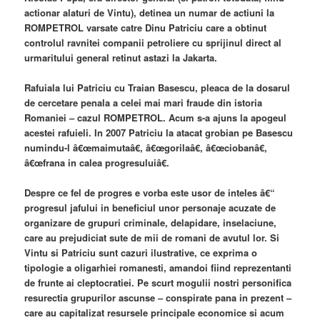
actionar alaturi de Vintu), detinea un numar de actiuni la
ROMPETROL varsate catre Dinu Patriciu care a obtinut
controlul ravnitei companii petroliere cu sprijinul direct al
urmaritului general retinut astazi la Jakarta.
Rafuiala lui Patriciu cu Traian Basescu, pleaca de la dosarul
de cercetare penala a celei mai mari fraude din istoria
Romaniei – cazul ROMPETROL. Acum s-a ajuns la apogeul
acestei rafuieli. In 2007 Patriciu la atacat grobian pe Basescu
numindu-l â€œmaimutaâ€, â€œgorilaâ€, â€œciobanâ€,
â€œfrana in calea progresuluiâ€.
Despre ce fel de progres e vorba este usor de inteles â€“
progresul jafului in beneficiul unor personaje acuzate de
organizare de grupuri criminale, delapidare, inselaciune,
care au prejudiciat sute de mii de romani de avutul lor. Si
Vintu si Patriciu sunt cazuri ilustrative, ce exprima o
tipologie a oligarhiei romanesti, amandoi fiind reprezentanti
de frunte ai cleptocratiei. Pe scurt mogulii nostri personifica
resurectia grupurilor ascunse – conspirate pana in prezent –
care au capitalizat resursele principale economice si acum