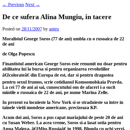
←
Previous
Next
→
De ce sufera Alina Mungiu, in tacere
Posted on
28/11/2007
by
anteu
Moralistul George Soros (77 de ani) umbla cu o rusoaica de 22
de ani
de Olga Popescu
Finantistul american George Soros este renumit nu doar pentru
abilitatea lui la bursa si pentru organizarea revolutiilor
â€žcolorateâ€ din Europa de est, dar si pentru dragostea
pentru sexul frumos, scrie cotidianul Komsomolskaia Pravda.
La cei 77 de ani ai sai, cunoscutului om de afaceri i-a sucit
mintile o rusoaica de 22 de ani, pe nume Marina Zelle.
In prezent ea locuieste la New York si se straduieste sa intre in
tainele vietii mondene americane, precizeaza KP.
Acum doi ani, Soros a pus capat mariajului de peste 20 de ani
cu Susan Weber. La acea vreme, Soros si-a lasat sotia pentru
Anna Malova, â€žMiss Russiaâ€ in 1998. Blonda cu ochi verzi,