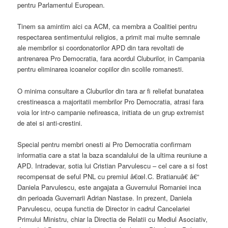
pentru Parlamentul European.
Tinem sa amintim aici ca ACM, ca membra a Coalitiei pentru
respectarea sentimentului religios, a primit mai multe semnale
ale membrilor si coordonatorilor APD din tara revoltati de
antrenarea Pro Democratia, fara acordul Cluburilor, in Campania
pentru eliminarea icoanelor copiilor din scolile romanesti.
O minima consultare a Cluburilor din tara ar fi reliefat bunatatea
crestineasca a majoritatii membrilor Pro Democratia, atrasi fara
voia lor intr-o campanie nefireasca, initiata de un grup extremist
de atei si anti-crestini.
Special pentru membri onesti ai Pro Democratia confirmam
informatia care a stat la baza scandalului de la ultima reuniune a
APD. Intradevar, sotia lui Cristian Parvulescu – cel care a si fost
recompensat de seful PNL cu premiul â€œI.C. Bratianuâ€ â€“
Daniela Parvulescu, este angajata a Guvernului Romaniei inca
din perioada Guvernarii Adrian Nastase. In prezent, Daniela
Parvulescu, ocupa functia de Director in cadrul Cancelariei
Primului Ministru, chiar la Directia de Relatii cu Mediul Asociativ,