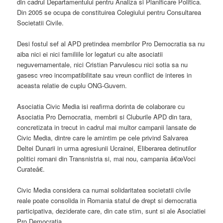
din cadrul Departamentului pentru Analiza si Planificare Politica.
Din 2005 se ocupa de constituirea Colegiului pentru Consultarea
Societatii Civile.
Desi fostul sef al APD pretindea membrilor Pro Democratia sa nu
aiba nici ei nici familiile lor legaturi cu alte asociatii
neguvernamentale, nici Cristian Parvulescu nici sotia sa nu
gasesc vreo incompatibilitate sau vreun conflict de interes in
aceasta relatie de cuplu ONG-Guvern.
Asociatia Civic Media isi reafirma dorinta de colaborare cu
Asociatia Pro Democratia, membrii si Cluburile APD din tara,
concretizata in trecut in cadrul mai multor campanii lansate de
Civic Media, dintre care le amintim pe cele privind Salvarea
Deltei Dunarii in urma agresiunii Ucrainei, Eliberarea detinutilor
politici romani din Transnistria si, mai nou, campania â€œVoci
Curateâ€.
Civic Media considera ca numai solidaritatea societatii civile
reale poate consolida in Romania statul de drept si democratia
participativa, deziderate care, din cate stim, sunt si ale Asociatiei
Pro Democratia.