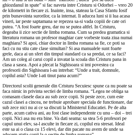
ghiozdanul in spate” si fac naveta intre Cristuru si Odorhei – vreo 20
de kilometri in fiecare zi. Inainte, insa, stateau la Casa Sfantu Iosif
prin bunavointa surorilor, ca la internat. Ii aducea luni si ii lua acasa
vineri, iar peste saptamana se repezea sa-si vada copiii de cate ori
putea. “A fost foarte greu, dar nu se putea altfel. In Cristuru,
degeaba ii zice sectie de limba romana. Cum sa predea gramatica si
literatura romana un profesor maghiar care vorbeste toata ziua numai
maghiara? Si apoi, chiar doctor in limba romana sa fie, ce poti sa
faci cu nu stiu cate clase simultan? Si asa manualele sunt foarte
grele, daca ai un sfert din timpul standard ca sa predai, ce sa faci?
Am un coleg al carui copil a invatat la scoala din Cristuru pana in
clasa a sasea. Apoi a plecat la Sighisoara si imi povestea ca
profesorii din Sighisoara l-au intrebat: “Unde a trait, domnule,
copilul asta? Unde l-ati tinut pana acum?”
Directorul scolii generale din Cristuru Secuiesc spune ca nu poate sa
faca nimic in privinta sectiei de limba romana. “Legea ne obliga sa
comasam clasele daca au sub zece copii. Si peste zece, cum este
cazul clasei a cincea, ne trebuie aprobare speciala de functionare, dar
sub zece nici nu ai ce sa discuti la Ministerul Educatiei. Pe de alta
parte, acum cativa ani, au fost clase independente cu unu – doi – trei
copii. Nici asa nu era bine. Va dati seama: sa stea 5-6 profesori pe
capul unui elev, sa-l asculte in fiecare zi, copilul era stresat. Ideal
este sa ai o clasa cu 15 elevi, dar din pacate nu avem de unde sa
aducem atatia copii la o sectie de limba romana”.