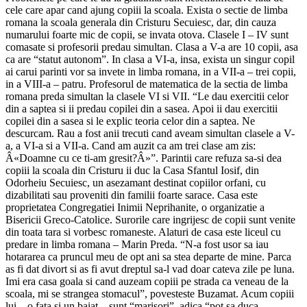
cele care apar cand ajung copiii la scoala. Exista o sectie de limba
romana la scoala generala din Cristuru Secuiesc, dar, din cauza
numarului foarte mic de copii, se invata otova. Clasele I – IV sunt
comasate si profesorii predau simultan. Clasa a V-a are 10 copii, asa
ca are “statut autonom”. In clasa a VI-a, insa, exista un singur copil
ai carui parinti vor sa invete in limba romana, in a VII-a – trei copii,
in a VIII-a – patru. Profesorul de matematica de la sectia de limba
romana preda simultan la clasele VI si VII. “Le dau exercitii celor
din a saptea si ii predau copilei din a sasea. Apoi ii dau exercitii
copilei din a sasea si le explic teoria celor din a saptea. Ne
descurcam. Rau a fost anii trecuti cand aveam simultan clasele a V-
a, a VI-a si a VII-a. Cand am auzit ca am trei clase am zis:
Â«Doamne cu ce ti-am gresit?Â»”. Parintii care refuza sa-si dea
copiii la scoala din Cristuru ii duc la Casa Sfantul Iosif, din
Odorheiu Secuiesc, un asezamant destinat copiilor orfani, cu
dizabilitati sau proveniti din familii foarte sarace. Casa este
proprietatea Congregatiei Inimii Neprihanite, o organizatie a
Bisericii Greco-Catolice. Surorile care ingrijesc de copii sunt venite
din toata tara si vorbesc romaneste. Alaturi de casa este liceul cu
predare in limba romana – Marin Preda. “N-a fost usor sa iau
hotararea ca pruncul meu de opt ani sa stea departe de mine. Parca
as fi dat divort si as fi avut dreptul sa-l vad doar cateva zile pe luna.
Imi era casa goala si cand auzeam copiii pe strada ca veneau de la
scoala, mi se strangea stomacul”, povesteste Buzamat. Acum copiii
lui – o fata si un baiat – sunt “marisori”, adica “pot sa duca