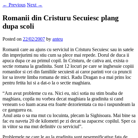
←
Previous
Next
→
Romanii din Cristuru Secuiesc plang
dupa scoli
Posted on
22/02/2007
by
anteu
Romanii care au ajuns cu serviciul in Cristuru Secuiesc sau in satele
din imprejurimi nu stiu cum sa plece mai repede. Dorul de duca ii
apuca dupa ce au primul copil. In Cristuru, de cativa ani, exista o
sectie romana la gradinita. Sunt 12 locuri pe care se inghesuie copiii
romanilor si cei din familiile secuiesti ai caror parinti vor ca pruncii
lor sa invete limba romana de mici. Radu Dragan n-a mai prins loc
pentru fetita lui si a dat-o la o sectie maghiara.
“Am avut probleme cu ea. Nici eu, nici sotia nu stim boaba de
maghiara, copila nu vorbea decat maghiara la gradinita si cand
veneam s-o luam acasa era foarte dezorientata ca nu-i raspundeam la
ce gangurea ea.
Anul asta o sa ma mut cu locuinta, plecam la Sighisoara. Mai bine sa
fac eu naveta 20 de kilometri pe zi decat sa zapacesc copilul. Sper ca
in viitor sa ma mut definitiv cu serviciul”.
Problemele pe care le au la gradinita sunt nesemnificative fata de