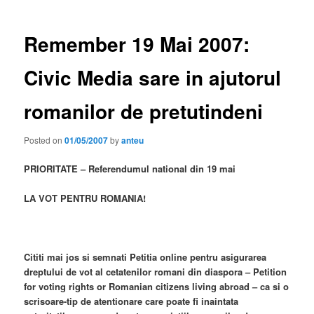
Remember 19 Mai 2007:
Civic Media sare in ajutorul
romanilor de pretutindeni
Posted on
01/05/2007
by
anteu
PRIORITATE – Referendumul national din 19 mai
LA VOT PENTRU ROMANIA!
Cititi mai jos si semnati Petitia online pentru asigurarea
dreptului de vot al cetatenilor romani din diaspora – Petition
for voting rights or Romanian citizens living abroad – ca si o
scrisoare-tip de atentionare care poate fi inaintata