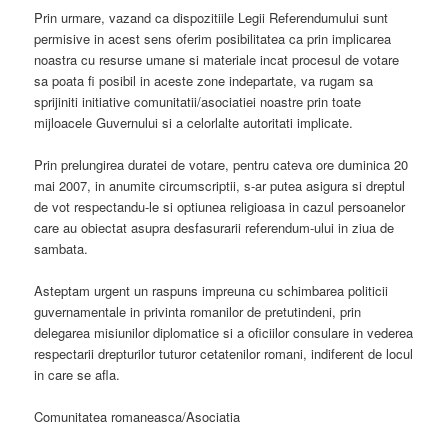
Prin urmare, vazand ca dispozitiile Legii Referendumului sunt
permisive in acest sens oferim posibilitatea ca prin implicarea
noastra cu resurse umane si materiale incat procesul de votare
sa poata fi posibil in aceste zone indepartate, va rugam sa
sprijiniti initiative comunitatii/asociatiei noastre prin toate
mijloacele Guvernului si a celorlalte autoritati implicate.
Prin prelungirea duratei de votare, pentru cateva ore duminica 20
mai 2007, in anumite circumscriptii, s-ar putea asigura si dreptul
de vot respectandu-le si optiunea religioasa in cazul persoanelor
care au obiectat asupra desfasurarii referendum-ului in ziua de
sambata.
Asteptam urgent un raspuns impreuna cu schimbarea politicii
guvernamentale in privinta romanilor de pretutindeni, prin
delegarea misiunilor diplomatice si a oficiilor consulare in vederea
respectarii drepturilor tuturor cetatenilor romani, indiferent de locul
in care se afla.
Comunitatea romaneasca/Asociatia