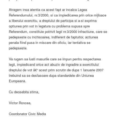
Atragem insa atentia ca acest fapt ar incalca Legea
Referendumului, nr.3/2000, si ca impiedicarea prin orice mijloace
a liberului exercitiu, a dreptului de participa si a-si exprima
optiunea prin vot in legatura cu problema supusa spre
Referendum, constituie potrivit legii nr.3/2000 infractiune, care se
pedepseste cu inchisoarea, indiferent de faptuitor, actiunea
penala fiind pusa in miscare din oficiu, iar tentativa se
pedepseste.
Va rugam sa luati masurile care se impun pentru respectarea
legii, impiedicand orice act abuziv de ingradire a exercitiului
dreptului de vot â€“ acest prim scrutin de dupa 1 Ianuarie 2007
trebuind sa se desfasoare dupa standardele din Uniunea
Europeana.
Cu deosebita stima,
Victor Roncea,
Coordonator Civic Media