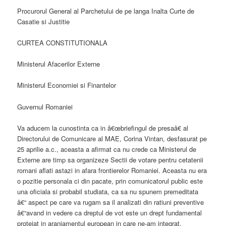
Procurorul General al Parchetului de pe langa Inalta Curte de
Casatie si Justitie
CURTEA CONSTITUTIONALA
Ministerul Afacerilor Externe
Ministerul Economiei si Finantelor
Guvernul Romaniei
Va aducem la cunostinta ca in â€œbriefingul de presaâ€ al
Directorului de Comunicare al MAE, Corina Vintan, desfasurat pe
25 aprilie a.c., aceasta a afirmat ca nu crede ca Ministerul de
Externe are timp sa organizeze Sectii de votare pentru cetatenii
romani aflati astazi in afara frontierelor Romaniei. Aceasta nu era
o pozitie personala ci din pacate, prin comunicatorul public este
una oficiala si probabil studiata, ca sa nu spunem premeditata
â€“ aspect pe care va rugam sa il analizati din ratiuni preventive
â€“avand in vedere ca dreptul de vot este un drept fundamental
protejat in aranjamentul european in care ne-am integrat.