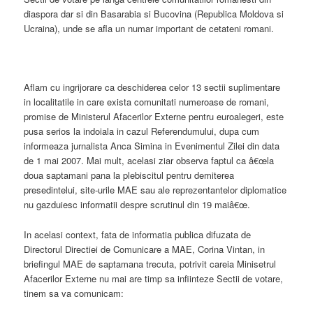
diaspora dar si din Basarabia si Bucovina (Republica Moldova si
Ucraina), unde se afla un numar important de cetateni romani.
Aflam cu ingrijorare ca deschiderea celor 13 sectii suplimentare
in localitatile in care exista comunitati numeroase de romani,
promise de Ministerul Afacerilor Externe pentru euroalegeri, este
pusa serios la indoiala in cazul Referendumului, dupa cum
informeaza jurnalista Anca Simina in Evenimentul Zilei din data
de 1 mai 2007. Mai mult, acelasi ziar observa faptul ca â€œla
doua saptamani pana la plebiscitul pentru demiterea
presedintelui, site-urile MAE sau ale reprezentantelor diplomatice
nu gazduiesc informatii despre scrutinul din 19 maiâ€œ.
In acelasi context, fata de informatia publica difuzata de
Directorul Directiei de Comunicare a MAE, Corina Vintan, in
briefingul MAE de saptamana trecuta, potrivit careia Minisetrul
Afacerilor Externe nu mai are timp sa infiinteze Sectii de votare,
tinem sa va comunicam: