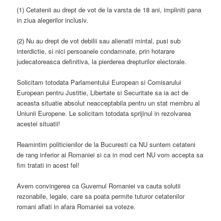
(1) Cetatenii au drept de vot de la varsta de 18 ani, impliniti pana
in ziua alegerilor inclusiv.
(2) Nu au drept de vot debilii sau alienatii mintal, pusi sub
interdictie, si nici persoanele condamnate, prin hotarare
judecatoreasca definitiva, la pierderea drepturilor electorale.
Solicitam totodata Parlamentului European si Comisarului
European pentru Justitie, Libertate si Securitate sa ia act de
aceasta situatie absolut neacceptabila pentru un stat membru al
Uniunii Europene. Le solicitam totodata sprijinul in rezolvarea
acestei situatii!
Reamintim politicienilor de la Bucuresti ca NU suntem cetateni
de rang inferior ai Romaniei si ca in mod cert NU vom accepta sa
fim tratati in acest fel!
Avem convingerea ca Guvernul Romaniei va cauta solutii
rezonabile, legale, care sa poata permite tuturor cetatenilor
romani aflati in afara Romaniei sa voteze.