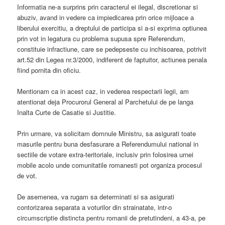
Informatia ne-a surprins prin caracterul ei ilegal, discretionar si
abuziv, avand in vedere ca impiedicarea prin orice mijloace a
liberului exercitiu, a dreptului de participa si a-si exprima optiunea
prin vot in legatura cu problema supusa spre Referendum,
constituie infractiune, care se pedepseste cu inchisoarea, potrivit
art.52 din Legea nr.3/2000, indiferent de faptuitor, actiunea penala
fiind pornita din oficiu.
Mentionam ca in acest caz, in vederea respectarii legii, am
atentionat deja Procurorul General al Parchetului de pe langa
Inalta Curte de Casatie si Justitie.
Prin urmare, va solicitam domnule Ministru, sa asigurati toate
masurile pentru buna desfasurare a Referendumului national in
sectiile de votare extra-teritoriale, inclusiv prin folosirea urnei
mobile acolo unde comunitatile romanesti pot organiza procesul
de vot.
De asemenea, va rugam sa determinati si sa asigurati
contorizarea separata a voturilor din strainatate, intr-o
circumscriptie distincta pentru romanii de pretutindeni, a 43-a, pe