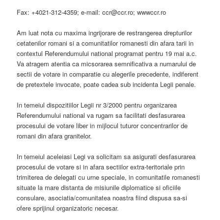
Fax: +4021-312-4359; e-mail: ccr@ccr.ro; wwwccr.ro
Am luat nota cu maxima ingrijorare de restrangerea drepturilor
cetatenilor romani si a comunitatilor romanesti din afara tarii in
contextul Referendumului national programat pentru 19 mai a.c.
Va atragem atentia ca micsorarea semnificativa a numarului de
sectii de votare in comparatie cu alegerile precedente, indiferent
de pretextele invocate, poate cadea sub incidenta Legii penale.
In temeiul dispozitiilor Legii nr 3/2000 pentru organizarea
Referendumului national va rugam sa facilitati desfasurarea
procesului de votare liber in mijlocul tuturor concentrarilor de
romani din afara granitelor.
In temeiul aceleiasi Legi va solicitam sa asigurati desfasurarea
procesului de votare si in afara sectiilor extra-teritoriale prin
trimiterea de delegati cu urne speciale, in comunitatile romanesti
situate la mare distanta de misiunile diplomatice si oficiile
consulare, asociatia/comunitatea noastra fiind dispusa sa-si
ofere sprijinul organizatoric necesar.