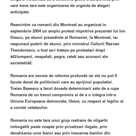
care trece tara este organizarea de urgenta de alegeri
anticipate.
Reamintim ca romanii din Montreal au organizat in
septembrie 2004 un amplu protest impotriva prezentei lui Ion
Iliescu, pe atunci presedinte al Romaniei, la Montreal, iar
raspunsul puterii de atunci, prin ministrul Culturii Razvan
Theodorescu, a fost sa-i trateze pe protestari drept
â€žlumpeni, nespalati, pegra, ratati sau scursuri ale
societatiiâ€.
Romania are nevoie de reforme profunde iar ele nu pot fi
facute decat de politicienii care au sprijinul populatiei.
Traian Basescu a facut dovada determinarii sale de a rupe
Romania de un trecut compromis si de a o integra intr-o
Uniune Europeana democrata, libera, cu respect al legilor si
a vointei cetatenilor.
Romania nu este tara unui grup restrans de oligarhi
imbogatiti peste noapte prin privatizari ilegale, prin
devalizarea unor banci sau prin insusirea banilor din