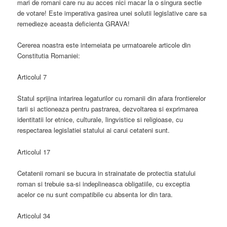
mari de romani care nu au acces nici macar la o singura sectie
de votare! Este imperativa gasirea unei solutii legislative care sa
remedieze aceasta deficienta GRAVA!
Cererea noastra este intemeiata pe urmatoarele articole din
Constitutia Romaniei:
Articolul 7
Statul sprijina intarirea legaturilor cu romanii din afara frontierelor
tarii si actioneaza pentru pastrarea, dezvoltarea si exprimarea
identitatii lor etnice, culturale, lingvistice si religioase, cu
respectarea legislatiei statului ai carui cetateni sunt.
Articolul 17
Cetatenii romani se bucura in strainatate de protectia statului
roman si trebuie sa-si indeplineasca obligatiile, cu exceptia
acelor ce nu sunt compatibile cu absenta lor din tara.
Articolul 34