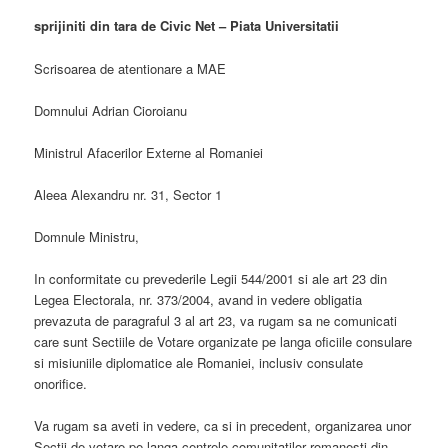
sprijiniti din tara de Civic Net – Piata Universitatii
Scrisoarea de atentionare a MAE
Domnului Adrian Cioroianu
Ministrul Afacerilor Externe al Romaniei
Aleea Alexandru nr. 31, Sector 1
Domnule Ministru,
In conformitate cu prevederile Legii 544/2001 si ale art 23 din
Legea Electorala, nr. 373/2004, avand in vedere obligatia
prevazuta de paragraful 3 al art 23, va rugam sa ne comunicati
care sunt Sectiile de Votare organizate pe langa oficiile consulare
si misiuniile diplomatice ale Romaniei, inclusiv consulate
onorifice.
Va rugam sa aveti in vedere, ca si in precedent, organizarea unor
Sectii de votare pe langa centrele comunitatilor romanesti din