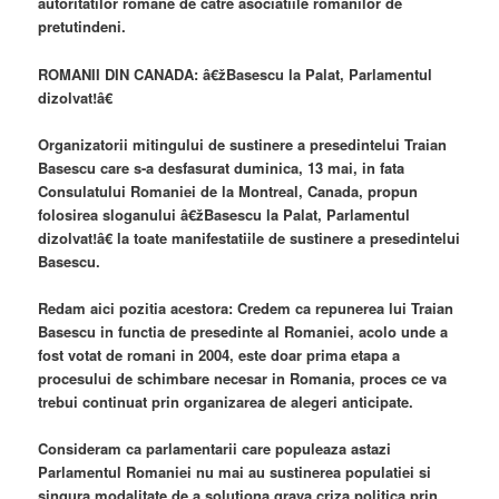
autoritatilor romane de catre asociatiile romanilor de
pretutindeni.
ROMANII DIN CANADA: â€žBasescu la Palat, Parlamentul
dizolvat!â€
Organizatorii mitingului de sustinere a presedintelui Traian
Basescu care s-a desfasurat duminica, 13 mai, in fata
Consulatului Romaniei de la Montreal, Canada, propun
folosirea sloganului â€žBasescu la Palat, Parlamentul
dizolvat!â€ la toate manifestatiile de sustinere a presedintelui
Basescu.
Redam aici pozitia acestora: Credem ca repunerea lui Traian
Basescu in functia de presedinte al Romaniei, acolo unde a
fost votat de romani in 2004, este doar prima etapa a
procesului de schimbare necesar in Romania, proces ce va
trebui continuat prin organizarea de alegeri anticipate.
Consideram ca parlamentarii care populeaza astazi
Parlamentul Romaniei nu mai au sustinerea populatiei si
singura modalitate de a solutiona grava criza politica prin