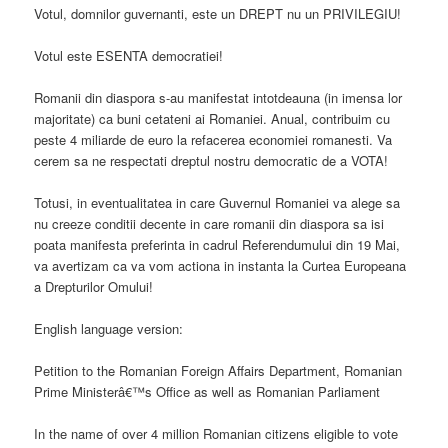
Votul, domnilor guvernanti, este un DREPT nu un PRIVILEGIU!
Votul este ESENTA democratiei!
Romanii din diaspora s-au manifestat intotdeauna (in imensa lor
majoritate) ca buni cetateni ai Romaniei. Anual, contribuim cu
peste 4 miliarde de euro la refacerea economiei romanesti. Va
cerem sa ne respectati dreptul nostru democratic de a VOTA!
Totusi, in eventualitatea in care Guvernul Romaniei va alege sa
nu creeze conditii decente in care romanii din diaspora sa isi
poata manifesta preferinta in cadrul Referendumului din 19 Mai,
va avertizam ca va vom actiona in instanta la Curtea Europeana
a Drepturilor Omului!
English language version:
Petition to the Romanian Foreign Affairs Department, Romanian
Prime Ministerâ€™s Office as well as Romanian Parliament
In the name of over 4 million Romanian citizens eligible to vote