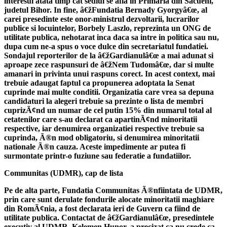
interesul atata timp cat sediul se afla in Primaria din Sacueni,
judetul Bihor. In fine, â€žFundatia Bernady Gyorgyâ€œ, al
carei presedinte este onor-ministrul dezvoltarii, lucrarilor
publice si locuintelor, Borbely Laszlo, reprezinta un ONG de
utilitate publica, nehotarat inca daca sa intre in politica sau nu,
dupa cum ne-a spus o voce dulce din secretariatul fundatiei.
Sondajul reporterilor de la â€žGardianulâ€œ a mai adunat si
aproape zece raspunsuri de â€žNem Tudomâ€œ, dar si multe
amanari in privinta unui raspuns corect. In acest context, mai
trebuie adaugat faptul ca propunerea adoptata la Senat
cuprinde mai multe conditii. Organizatia care vrea sa depuna
candidaturi la alegeri trebuie sa prezinte o lista de membri
cuprizÃ¢nd un numar de cel putin 15% din numarul total al
cetatenilor care s-au declarat ca apartinÃ¢nd minoritatii
respective, iar denumirea organizatiei respective trebuie sa
cuprinda, Ã®n mod obligatoriu, si denumirea minoritatii
nationale Ã®n cauza. Aceste impedimente ar putea fi
surmontate printr-o fuziune sau federatie a fundatiilor.
Communitas (UDMR), cap de lista
Pe de alta parte, Fundatia Communitas Ã®nfiintata de UDMR,
prin care sunt derulate fondurile alocate minoritatii maghiare
din RomÃ¢nia, a fost declarata ieri de Guvern ca fiind de
utilitate publica. Contactat de â€žGardianulâ€œ, presedintele
executiv al UDMR, Kelemen Hunor, a precizat ca nu crede ca