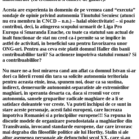
Acesta are experienta in domeniu de pe vremea cand “executa”
sondaje de opinie privind autonomia Tinutului Secuiesc (atunci
nu era membru in CNCD – n.n.) – halal obiectivitate! – si poate
contribui, deci, la atingerea scopului urmarit de Liga Pro
Europa si Smaranda Enache, cu toate ca statutul sau actual de
inalt functionar de stat nu cred ca-i permite sa se implice in
astfel de activitati, in beneficiul sau pentru favorizarea unor
ONG-uri. Pentru asa ceva este platit domnul Haller din banii
contribuabililor tarii? Sa actioneze impotriva statului roman? Si
a contribuabililor?
Nu mare ne-a fost mirarea cand am aflat ca domnul Istvan si-ar
dori ca liderii rromi din tara sa solicite autonomia teritoriala
pentru aceasta etnie, insa, spunem noi, doar ca sa sustina,
indirect, demersurile autonomist-separatiste ale extremistilor
maghiari, in speranta desarta ca, daca si rromii vor cere
autonomia, sansele gruparilor radicale maghiare de a li se
satisface doleantele vor creste. Va puteti inchipui de ce sunt in
stare aceste personaje, acesti falsi europeni, care lucreaza
impotriva Romaniei si a principiilor europene!!! Sa repuna in
discutie modele de organizare pseudostatala a maghiarilor din
Transilvania, invocand standarde europene, dar care izvorasc
mai degraba din filosofiile politice ale lui Horthy, Stalin si ale
altor asemenea personaje ale defunctului secol XX, care si-au