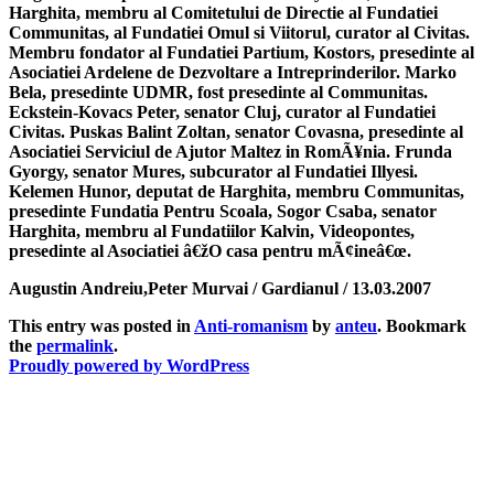
Harghita, membru al Comitetului de Directie al Fundatiei
Communitas, al Fundatiei Omul si Viitorul, curator al Civitas.
Membru fondator al Fundatiei Partium, Kostors, presedinte al
Asociatiei Ardelene de Dezvoltare a Intreprinderilor. Marko
Bela, presedinte UDMR, fost presedinte al Communitas.
Eckstein-Kovacs Peter, senator Cluj, curator al Fundatiei
Civitas. Puskas Balint Zoltan, senator Covasna, presedinte al
Asociatiei Serviciul de Ajutor Maltez in RomÃ¥nia. Frunda
Gyorgy, senator Mures, subcurator al Fundatiei Illyesi.
Kelemen Hunor, deputat de Harghita, membru Communitas,
presedinte Fundatia Pentru Scoala, Sogor Csaba, senator
Harghita, membru al Fundatiilor Kalvin, Videopontes,
presedinte al Asociatiei â€žO casa pentru mÃ¢ineâ€œ.
Augustin Andreiu,Peter Murvai / Gardianul / 13.03.2007
This entry was posted in
Anti-romanism
by
anteu
. Bookmark
the
permalink
.
Proudly powered by WordPress