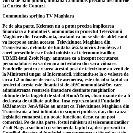
vorba de bani publici, fundatia Comunitas prezinta deconturile
la Curtea de Conturi.
Communitas sprijina TV Maghiara
Pe de alta parte, Kelemen nu a putut preciza implicarea
financiara a Fundatiei Communitas in proiectul Televiziunii
Maghiare din Transilvania, aratand ca nu se stie de altfel cand
va incepe sa emita aceasta. Televiziunea Maghiara din
Transilvania, detinuta de fundatia â€žJanovics Jenoâ€œ, al
carei presedinte este fostul ministru al telecomunicatiilor,
UDMR-istul Zsolt Nagy, anuntase ca a inceput recrutarea
personalului si isi va demara activitatea din vara viitoare.
Fondurile pentru crearea acestui post de televiziune au venit de
la Ministerul ungar al Informaticii, ridicandu-se la o valoare de
circa 1,2 milioane de euro. De asemenea, este oficial si faptul ca
proiectul acesta este finantat si de â€žCommunitasâ€œ, care
administreaza resursele financiare destinate maghiarilor
obtinute de la bugetul de stat al RomÃ¢niei, chiar inainte de a fi
declarata de utilitate publica. Insa reprezentantii Fundatiei
â€žJanovics JenÃ¶â€œ au aratat ca Televiziunea Maghiara din
Transilvania a fost infiintata in scopuri publice, dar, din cauza
legislatiei romanesti, nu poate functiona decat ca un post
comercial. Pe de alta parte, fostul ministru al telecomunicatiilor
Zsolt Nagy a sustinut cu vehementa faptul ca, desi prezenti in
Consiliul director al fundatiei care patroneaza viitorul post de