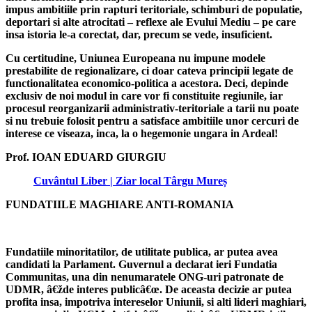
impus ambitiile prin rapturi teritoriale, schimburi de populatie,
deportari si alte atrocitati – reflexe ale Evului Mediu – pe care
insa istoria le-a corectat, dar, precum se vede, insuficient.
Cu certitudine, Uniunea Europeana nu impune modele
prestabilite de regionalizare, ci doar cateva principii legate de
functionalitatea economico-politica a acestora. Deci, depinde
exclusiv de noi modul in care vor fi constituite regiunile, iar
procesul reorganizarii administrativ-teritoriale a tarii nu poate
si nu trebuie folosit pentru a satisface ambitiile unor cercuri de
interese ce viseaza, inca, la o hegemonie ungara in Ardeal!
Prof. IOAN EDUARD GIURGIU
Cuvântul Liber | Ziar local Târgu Mureș
FUNDATIILE MAGHIARE ANTI-ROMANIA
Fundatiile minoritatilor, de utilitate publica, ar putea avea
candidati la Parlament. Guvernul a declarat ieri Fundatia
Communitas, una din nenumaratele ONG-uri patronate de
UDMR, â€žde interes publicâ€œ. De aceasta decizie ar putea
profita insa, impotriva intereselor Uniunii, si alti lideri maghiari,