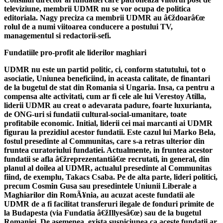
televiziune, membrii UDMR nu se vor ocupa de politica
editoriala. Nagy preciza ca membrii UDMR au â€ždoarâ€œ
rolul de a numi viitoarea conducere a postului TV,
managementul si redactorii-sefi.
Fundatiile pro-profit ale liderilor maghiari
UDMR nu este un partid politic, ci, conform statutului, tot o
asociatie, Uniunea beneficiind, in aceasta calitate, de finantari
de la bugetul de stat din Romania si Ungaria. Insa, ca pentru a
compensa alte activitati, cum ar fi cele ale lui Verestoy Atilla,
liderii UDMR au creat o adevarata padure, foarte luxurianta,
de ONG-uri si fundatii cultural-social-umanitare, toate
profitabile economic. Initial, liderii cei mai marcanti ai UDMR
figurau la prezidiul acestor fundatii. Este cazul lui Marko Bela,
fostul presedinte al Communitas, care s-a retras ulterior din
fruntea curatoriului fundatiei. Actualmente, in fruntea acestor
fundatii se afla â€žreprezentantiâ€œ recrutati, in general, din
planul al doilea al UDMR, actualul presedinte al Communitas
fiind, de exemplu, Takacs Csaba. Pe de alta parte, lideri politici,
precum Cosmin Gusa sau presedintele Uniunii Liberale a
Maghiarilor din RomÃ¥nia, au acuzat aceste fundatii ale
UDMR de a fi facilitat transferuri ilegale de fonduri primite de
la Budapesta (via Fundatia â€žIllyesâ€œ) sau de la bugetul
Romaniei. De asemenea, exista suspiciunea ca aceste fundatii ar