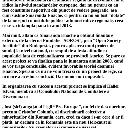
ridica la nivelul standardelor europene, dar nu pentru ca au
fost constituite nepotrivit din punct de vedere geografic, asa
cum sustine Smaranda Enache, ci pentru ca nu au fost “dotate”
de la inceput cu institutii politico-administrative regionale, ceea
ce se va intampla pana in anul 2013.
Mai mult, aflam ca Smaranda Enache a obtinut finantare
externa, de la eterna Fundatie “SOROS”, prin “Open Society
Institute” din Budapesta, pentru aplicarea unui proiect de
sondaj la nivel national, cu scopul de a testa atitudinea
populatiei fata de regionalizarea pe provincii istorice. Se pare ca
acest proiect se va finaliza pana la jumatatea anului 2008, cand
se vor trage concluziile, evident favorabile teoriei doamnei
Enache. Speram ca nu ne vom trezi si cu un proiect de lege, ca
urmare a acestor concluzii! Dar nimic nu-i imposibil.
In organizarea cu succes a acestui proiect se implica si Haller
Istvan, membru al Consiliului National de Combatere a
Discriminarii
, fost (sic!) angajat al Ligii “Pro Europa”, un fel de descoperitor,
precum Cristofor Columb, al discriminarii colective a
minoritatilor din Romania, care, cred ca daca i s-ar cere si ar fi
platit, ar declara ca in Romania este un nou Holocaust al
minoritarilor (cu crematorii si camere de gazare).