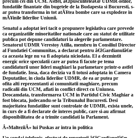
precum cei din UCM. Astfel, â€žpusculiteleâ€œ UDMR-istilor,
fundatiile finantate din bugetele de la Budapesta si Bucuresti, s-
ar putea transforma in tot atÃ¥tea bombe care sa explodeze in
mÃ¥inile liderilor Uniunii.
Senatul a adoptat ieri tacit o propunere legislativa care prevede
ca organizatiile minoritatilor nationale care au statut de utilitate
publica pot depune candidaturi la alegerile parlamentare.
Senatorul UDMR Verestoy Atilla, membru in Consiliul Director
al Fundatiei Communitas, a declarat pentru â€žGardianulâ€œ
ca aceasta lege nu va fi adoptata niciodata. El a dezmintit
energic orice speculatii care ar putea fi facute pe tema
candidaturii unor lideri maghiari la parlametare printr-o astfel
de fundatie. Insa, daca decizia va fi totusi adoptata in Camera
Deputatilor, in ciuda liderilor UDMR, de ea ar putea pr
ofita alti reprezentanti ai comunitatii maghiare, precum
radicalii din UCM, aflati in conflict direct cu Uniunea.
Deocamdata, transformarea UCM in Partidul Civic Maghiar a
fost blocata, judecandu-se la Tribunalul Bucuresti. Desi
majoritatea fundatiilor sunt controlate de UDMR, exista unele,
in curs de a fi declarate de interes public, care si-au afirmat
disponibilitatea de a trimite candidati la Parlament.
Â«MalteziiÂ» lui Puskas ar intra in politica
Un sondaj telefonic, efectuat de reporterii â€žGardianulâ€œ