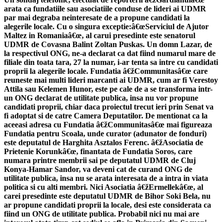
arata ca fundatiile sau asociatiile conduse de lideri ai UDMR
par mai degraba neinteresate de a propune candidati la
alegerile locale. Cu o singura exceptie:â€œServiciul de Ajutor
Maltez in Romaniaâ€œ, al carui presedinte este senatorul
UDMR de Covasna Balint Zoltan Puskas. Un domn Lazar, de
la respectivul ONG, ne-a declarat ca dat fiind numarul mare de
filiale din toata tara, 27 la numar, i-ar tenta sa intre cu candidati
proprii la alegerile locale. Fundatia â€žCommunitasâ€œ care
reuneste mai multi lideri marcanti ai UDMR, cum ar fi Verestoy
Attila sau Kelemen Hunor, este pe cale de a se transforma intr-
un ONG declarat de utilitate publica, insa nu vor propune
candidati proprii, chiar daca proiectul trecut ieri prin Senat va
fi adoptat si de catre Camera Deputatilor. De mentionat ca la
aceeasi adresa cu Fundatia â€žCommunitasâ€œ mai figureaza
Fundatia pentru Scoala, unde curator (adunator de fonduri)
este deputatul de Harghita Asztalos Ferenc. â€žAsociatia de
Prietenie Korunkâ€œ, finantata de Fundatia Soros, care
numara printre membrii sai pe deputatul UDMR de Cluj
Konya-Hamar Sandor, va deveni cat de curand ONG de
utilitate publica, insa nu se arata interesata de a intra in viata
politica si cu alti membri. Nici Asociatia â€žErmellekâ€œ, al
carei presedinte este deputatul UDMR de Bihor Soki Bela, nu
ar propune candidati proprii la locale, desi este considerata ca
fiind un ONG de utilitate publica. Probabil nici nu mai are