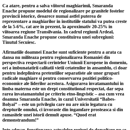
Ca atare, pentru a salva viitorul maghiarimii, Smaranda
Enache propune modelul de regionalizare pe granitele fostelor
provincii istorice, deoarece numai astfel puterea de
reprezentare a maghiarilor in institutiile statului va putea creste
de la 5-6%, cat are in prezent, la aproximativ 20-25% in
viitoarea regiune Transilvania. In cadrul regiunii Ardeal,
Smaranda Enache propune constituirea unei subregiuni:
Tinutul Secuiesc.
Afirmatiile doamnei Enache sunt suficiente pentru a arata ca
dansa nu militeaza pentru regionalizarea Romaniei din
perspectiva respectarii cerintelor Uniunii Europene in domeniu,
ori a imbunatatirii calitatii vietii cetatenilor in ansamblu, ci doar
pentru indeplinirea pretentiilor separatiste ale unor grupari
radicale maghiare si pentru conservarea pozitiei politico-
economice ale liderilor acestora. Asigurarea invatamantului in
limba materna este un drept constitutional respectat, dar sepa
rarea invatamantului pe criteriu etno-lingvistic – asa cum vrea
doamna Smaranda Enache, in cazul Universitatii “Babes-
Bolyai” – este un privilegiu care nu are nicio legatura cu
drepturile omului, ci izvoraste din ingamfare prosteasca si din
ramasitele unei istorii demult apuse. “Quod erat
demonstrandum!”
Intr-adevar, functionarea actualelor regiuni de dezvoltare nu se