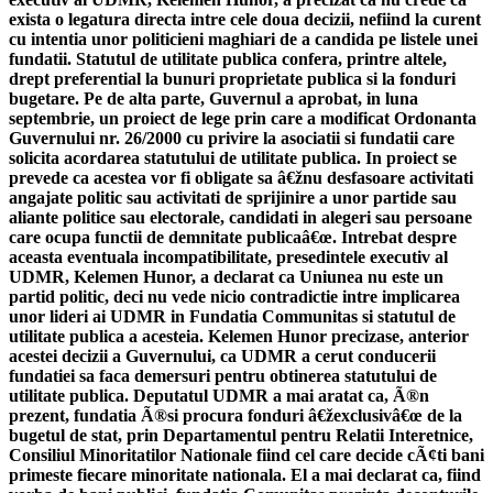
exista o legatura directa intre cele doua decizii, nefiind la curent
cu intentia unor politicieni maghiari de a candida pe listele unei
fundatii. Statutul de utilitate publica confera, printre altele,
drept preferential la bunuri proprietate publica si la fonduri
bugetare. Pe de alta parte, Guvernul a aprobat, in luna
septembrie, un proiect de lege prin care a modificat Ordonanta
Guvernului nr. 26/2000 cu privire la asociatii si fundatii care
solicita acordarea statutului de utilitate publica. In proiect se
prevede ca acestea vor fi obligate sa â€žnu desfasoare activitati
angajate politic sau activitati de sprijinire a unor partide sau
aliante politice sau electorale, candidati in alegeri sau persoane
care ocupa functii de demnitate publicaâ€œ. Intrebat despre
aceasta eventuala incompatibilitate, presedintele executiv al
UDMR, Kelemen Hunor, a declarat ca Uniunea nu este un
partid politic, deci nu vede nicio contradictie intre implicarea
unor lideri ai UDMR in Fundatia Communitas si statutul de
utilitate publica a acesteia. Kelemen Hunor precizase, anterior
acestei decizii a Guvernului, ca UDMR a cerut conducerii
fundatiei sa faca demersuri pentru obtinerea statutului de
utilitate publica. Deputatul UDMR a mai aratat ca, Ã®n
prezent, fundatia Ã®si procura fonduri â€žexclusivâ€œ de la
bugetul de stat, prin Departamentul pentru Relatii Interetnice,
Consiliul Minoritatilor Nationale fiind cel care decide cÃ¢ti bani
primeste fiecare minoritate nationala. El a mai declarat ca, fiind