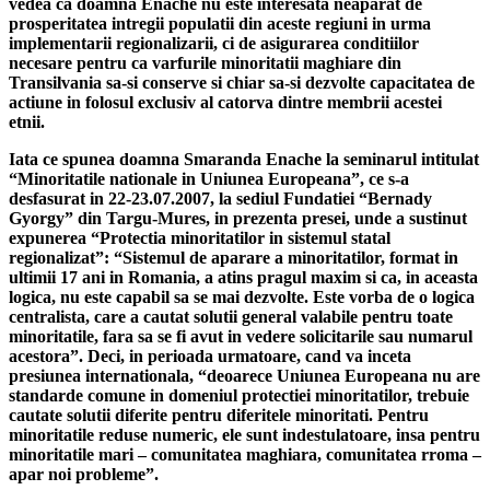
vedea ca doamna Enache nu este interesata neaparat de
prosperitatea intregii populatii din aceste regiuni in urma
implementarii regionalizarii, ci de asigurarea conditiilor
necesare pentru ca varfurile minoritatii maghiare din
Transilvania sa-si conserve si chiar sa-si dezvolte capacitatea de
actiune in folosul exclusiv al catorva dintre membrii acestei
etnii.
Iata ce spunea doamna Smaranda Enache la seminarul intitulat
“Minoritatile nationale in Uniunea Europeana”, ce s-a
desfasurat in 22-23.07.2007, la sediul Fundatiei “Bernady
Gyorgy” din Targu-Mures, in prezenta presei, unde a sustinut
expunerea “Protectia minoritatilor in sistemul statal
regionalizat”: “Sistemul de aparare a minoritatilor, format in
ultimii 17 ani in Romania, a atins pragul maxim si ca, in aceasta
logica, nu este capabil sa se mai dezvolte. Este vorba de o logica
centralista, care a cautat solutii general valabile pentru toate
minoritatile, fara sa se fi avut in vedere solicitarile sau numarul
acestora”. Deci, in perioada urmatoare, cand va inceta
presiunea internationala, “deoarece Uniunea Europeana nu are
standarde comune in domeniul protectiei minoritatilor, trebuie
cautate solutii diferite pentru diferitele minoritati. Pentru
minoritatile reduse numeric, ele sunt indestulatoare, insa pentru
minoritatile mari – comunitatea maghiara, comunitatea rroma –
apar noi probleme”.