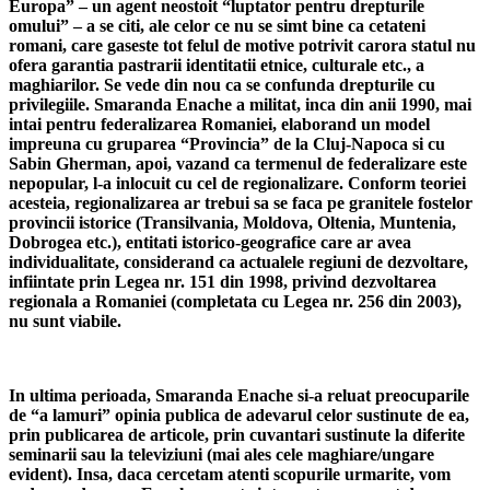
Europa” – un agent neostoit “luptator pentru drepturile
omului” – a se citi, ale celor ce nu se simt bine ca cetateni
romani, care gaseste tot felul de motive potrivit carora statul nu
ofera garantia pastrarii identitatii etnice, culturale etc., a
maghiarilor. Se vede din nou ca se confunda drepturile cu
privilegiile. Smaranda Enache a militat, inca din anii 1990, mai
intai pentru federalizarea Romaniei, elaborand un model
impreuna cu gruparea “Provincia” de la Cluj-Napoca si cu
Sabin Gherman, apoi, vazand ca termenul de federalizare este
nepopular, l-a inlocuit cu cel de regionalizare. Conform teoriei
acesteia, regionalizarea ar trebui sa se faca pe granitele fostelor
provincii istorice (Transilvania, Moldova, Oltenia, Muntenia,
Dobrogea etc.), entitati istorico-geografice care ar avea
individualitate, considerand ca actualele regiuni de dezvoltare,
infiintate prin Legea nr. 151 din 1998, privind dezvoltarea
regionala a Romaniei (completata cu Legea nr. 256 din 2003),
nu sunt viabile.
In ultima perioada, Smaranda Enache si-a reluat preocuparile
de “a lamuri” opinia publica de adevarul celor sustinute de ea,
prin publicarea de articole, prin cuvantari sustinute la diferite
seminarii sau la televiziuni (mai ales cele maghiare/ungare
evident). Insa, daca cercetam atenti scopurile urmarite, vom