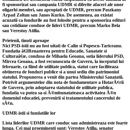
fi sponsorizat sau campania UDMR si diferite afaceri ale unor
oligarhi membri, sau apropiati de UDMR, precum Paszkany
Arpad Zoltan sau Janos Kurko. De asemenea, au existat
acuzatii ca fondurile au fost folosite pentru a sponsoriza edituri
sau cotidiane conduse de lideri UDMR, precum Marko Bela
sau Verestoy Atilla.
Prietenii, tinuti aproape
Nici PSD-istii nu au fost uitati de Calin si Popescu-Tariceanu.
Fundatia â€žRenasterea pentru Educatie, Sanatate si
Culturaâ€œ, condusa de Mihaela Geoana, sotia liderului PSD,
Mircea Geoana, a fost recunoscuta de Guvern, la inceputul lui
februarie, ca fiind de utilitate publica, statut care faciliteaza
obtinerea de fonduri publice si a unui sediu din patrimoniul
statului. Propunerea a venit din partea Ministerului Sanatatii.
Potrivit argumentelor din nota de fundamentare a HotarÃ¢rii
de Guvern, prin adoptarea statutului de utilitate publica,
fundatia va putea sa-si Ã®mbunatateasca activitatea Ã®n
domeniul educatiei, prevenirii si tratamentului cancerului de
sÃ¢n.
UDMR-istii si fundatiile lor
Lista liderilor UDMR care conduc sau administreaza este foarte
lunga. Cei mai proeminenti sunt: Verestoy Atilla, senator