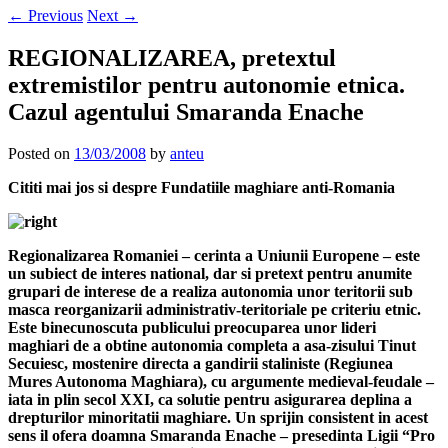
←
Previous
Next
→
REGIONALIZAREA, pretextul
extremistilor pentru autonomie etnica.
Cazul agentului Smaranda Enache
Posted on
13/03/2008
by
anteu
Cititi mai jos si despre Fundatiile maghiare anti-Romania
Regionalizarea Romaniei – cerinta a Uniunii Europene – este
un subiect de interes national, dar si pretext pentru anumite
grupari de interese de a realiza autonomia unor teritorii sub
masca reorganizarii administrativ-teritoriale pe criteriu etnic.
Este binecunoscuta publicului preocuparea unor lideri
maghiari de a obtine autonomia completa a asa-zisului Tinut
Secuiesc, mostenire directa a gandirii staliniste (Regiunea
Mures Autonoma Maghiara), cu argumente medieval-feudale –
iata in plin secol XXI, ca solutie pentru asigurarea deplina a
drepturilor minoritatii maghiare. Un sprijin consistent in acest
sens il ofera doamna Smaranda Enache – presedinta Ligii “Pro