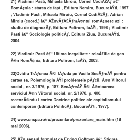
21) Vladimir Pasti, Mihaela Miroiu, Cornel CodiÅ£Äƒ â€“
RomÃ¢nia : starea de fapt , Editura Nemira, BucureÅŸti, 1997
; Vladimir Pasti, Mihaela Miroiu, Cornel CodiÅ£Äƒ, Adrian
Miroiu (coord.) â€“ ÃŽnvÄƒÅ£ÄƒmÃ®ntul romÃ¢nesc azi :
studiu de diagnozÄƒ, Editura Polirom, IaÅŸi, 1998 ; Vladimir
Pasti â€“ Sociologie politicÄƒ, Editura Ziua, BucureÅŸti,
2004.
22) Vladimir Pasti â€“ Ultima inegalitate : relaÅ£iile de gen
Ã®n RomÃ¢nia, Editura Polirom, IaÅŸi, 2003.
23)Ovidiu TrÄƒsnea Ã®l lÄƒuda pe Vasile SecÄƒreÅŸ pentru
cartea sa, Polemologia ÅŸi problemele pÄƒcii, Ã®n Viitorul
social , nr. 3/1976, p. 187. SecÄƒreÅŸ Ã®i Ã®ntoarcea
serviciul Ã®n Viitorul social, nr. 2/1978, p. 400,
recenzÃ®ndu-i cartea Doctrine politice ale capitalismului
contemporan (Editura PoliticÄƒ, BucureÅŸti, 1977).
24) www.snspa.ro/ro/prezentare/prezentare_main.htm (18
mai 2006).
25) ÃŽn sensul formulat de Erving Goffman â€“ Stigma.