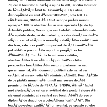
70, cel al locurilor cu taxÄƒ a ajuns la 200, iar cifra locurilor
de ÃŽnvÄƒÅ£ÄƒmÃ®nt la DistanÅ£Äƒ (IDD) a atins,
Ã®ncepÃ®nd cu anul ÅŸcolar 2000-2001, cota 400. La
cÃ®Å£iva ani, SNSPA ÅŸi FSPA scot pe piaÅ£a muncii
aproape 1 100 de absolvenÅ£i ai unei specializÄƒri de tip
ÅžtiinÅ£e politice, Sociologie sau RelaÅ£ii internaÅ£ionale.
ÃŽn spatele strategiei de marketing a celor douÄƒ instituÅ£ii
stÄƒ un calcul strÄƒin de moralÄƒ: odatÄƒ Ã®ncasaÅ£i banii
din taxe, este prea puÅ£in important dacÄƒ l icenÅ£iaÅ£ii
pot obÅ£ine posturi Ã®n raport cu pregÄƒtirea lor
ÅŸtiinÅ£ificÄƒ. TotuÅŸi, la terminarea studiilor,
absolvenÅ£ilor li se vÃ®nturÄƒ prin faÅ£a ochilor
perspectiva funcÅ£iilor Ã®n sectorul parlamentar sau
guvernamental, Ã®n domeniul politicii externe, al cer
cetÄƒrii, al mass-media ÅŸi administraÅ£iei28. RealitÄƒÅ£ile
de pe piaÅ£a muncii sÃ®nt mult mai severe decÃ®t
promisiunile fÄƒcute de FSPA ÅŸi SNSPA, Ã®nsÄƒ faptul
nu-i afecteazÄƒ pe cei care, avÃ®nd deja posturi sigure Ã®n
sistemul administrativ central sau local, Ã®ÅŸi doresc o
diplomÄƒ de dragul de a colecÅ£iona “calificÄƒri”. Din
toatÄƒ povestea rezultÄƒ ÅŸi un avantaj: pe spatele sutelor