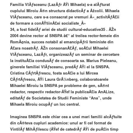
Familia VlÄƒsceanu (LazÄƒr ÅŸi Mihaela) s-a alÄƒturat
cuplului Miroiu Ã®n structura didacticÄƒ a Åžcolii. Mihaela
VlÄƒsceanu, care s-a consacrat pe vremuri Â«_activitÄƒÅ£ii
de formare a conÅŸtiinÅ£ei socialiste_Â»
34, a fost fidelÄƒ ariei de studii cultural-educative35 . ÃŽn
2004 devine rector al SNSPA â€“ al treilea rector-femeie din
RomÃ¢nia, succes notabil al emancipÄƒrii feministe din
Å£ara noastrÄƒ. ÃŽn consonanÅ£Äƒ, soÅ£ul Mihaelei
VlÄƒsceanu, LazÄƒr, organizeazÄƒ un seminar de cercetare
la instituÅ£ia condusÄƒ de consoarta sa. Marius Pieleanu,
ginerele familiei VlÄƒsceanu, predÄƒ ÅŸi el la SNSPA.
Cristina CÄƒrtÄƒrescu, fosta soÅ£ie a lui Mircea
CÄƒrtÄƒrescu, ÅŸi Laura GrÃ¼nberg, colaboratoarele
Mihaelei Miroiu la SNSPA pe probleme de gen, sÃ®nt
redactor, respectiv redactor-ÅŸef la publicaÅ£ia AnALize,
editatÄƒ de Societatea de Studii Feministe “Ana”, unde
Mihaela Miroiu ocupÄƒ un loc central.
Imaginea SNSPA este chiar cea a unei mari familii alcÄƒtuite
din cÃ®teva cupluri academice: unul ar fi cel format de
VintilÄƒ MihÄƒilescu (ÅŸef de catedrÄƒ ÅŸi de puÅ£in timp