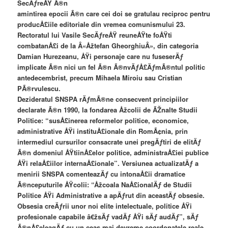
SecÄƒreÅŸ Ã®n
amintirea epocii Ã®n care cei doi se gratulau reciproc pentru
producÅ£iile editoriale din vremea comunismului 23.
Rectoratul lui Vasile SecÄƒreÅŸ reuneÅŸte foÅŸti
combatanÅ£i de la Â«Åžtefan GheorghiuÂ», din categoria
Damian Hurezeanu, ÅŸi personaje care nu fuseserÄƒ
implicate Ã®n nici un fel Ã®n Ã®nvÄƒÅ£ÄƒmÃ®ntul politic
antedecembrist, precum Mihaela Miroiu sau Cristian
PÃ®rvulescu.
Dezideratul SNSPA rÄƒmÃ®ne consecvent principiilor
declarate Ã®n 1990, la fondarea Åžcolii de ÃŽnalte Studii
Politice: “susÅ£inerea reformelor politice, economice,
administrative ÅŸi instituÅ£ionale din RomÃ¢nia, prin
intermediul cursurilor consacrate unei pregÄƒtiri de elitÄƒ
Ã®n domeniul ÅŸtiinÅ£elor politice, administraÅ£iei publice
ÅŸi relaÅ£iilor internaÅ£ionale”. Versiunea actualizatÄƒ a
menirii SNSPA comenteazÄƒ cu intonaÅ£ii dramatice
Ã®nceputurile ÅŸcolii: “Åžcoala NaÅ£ionalÄƒ de Studii
Politice ÅŸi Administrative a apÄƒrut din aceastÄƒ obsesie.
Obsesia creÄƒrii unor noi elite intelectuale, politice ÅŸi
profesionale capabile â€žsÄƒ vadÄƒ ÅŸi sÄƒ audÄƒ”, sÄƒ
Ã®nÅ£eleagÄƒ cu un ceas mai devreme coordonatele reale