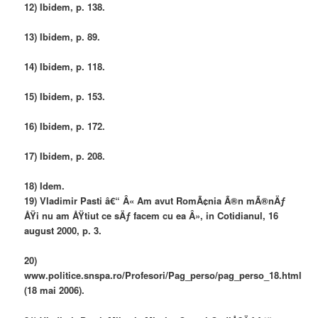
12) Ibidem, p. 138.
13) Ibidem, p. 89.
14) Ibidem, p. 118.
15) Ibidem, p. 153.
16) Ibidem, p. 172.
17) Ibidem, p. 208.
18) Idem.
19) Vladimir Pasti â€“ Â« Am avut RomÃ¢nia Ã®n mÃ®nÄƒ
ÅŸi nu am ÅŸtiut ce sÄƒ facem cu ea Â», in Cotidianul, 16
august 2000, p. 3.
20)
www.politice.snspa.ro/Profesori/Pag_perso/pag_perso_18.html
(18 mai 2006).