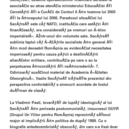
asociaÅ£ie au atras atenÅ£ia ministerului EducaÅ£iei ÅŸi
CercetÄƒrii ÅŸi a CurÅ£ii de Conturi 6 Ã®n toamna lui 2005
ÅŸi la Ã®nceputul lui 2006. Paradoxul situaÅ£iei lui
SecÄƒreÅŸ este cÄƒ NATO, instituÅ£ia care astÄƒzi Ã®l
finanÅ£eazÄƒ, era consideratÄƒ pe vremuri un Â«bloc
imperialistÂ». ÃŽntr-unul din volumele sale, SecÄƒreÅŸ
sublinia faptul cÄƒ Â«Å£Äƒrile socialiste Ã®n general ÅŸi
Ã®n mod deosebit RomÃ¢nia au evidenÅ£iat necesitatea
imperioasÄƒ pentru cauza pÄƒcii a desfiinÅ£Äƒrii
alianÅ£elor militare, contribuÅ£ia pe care o au la
perpetuarea Ã®ncordÄƒrii ÅŸi neÃ®ncrederiiÂ» 7.
OdinioarÄƒ susÅ£inut material de Academia Â«Åžtefan
GheorghiuÂ», Vasile SecÄƒreÅŸ trÄƒieÅŸte prezentul din
perspectiva confortabilÄƒ a sinecurii acordate de fostul
duÅŸman de clasÄƒ.
La Vladimir Pasti, tovarÄƒÅŸ de luptÄƒ ideologicÄƒ al lui
SecÄƒreÅŸ Ã®n perioada postcomunistÄƒ, insuccesul GUVR
(Grupul Un Viitor pentru RomÃ¢nia) reprezintÄƒ eÅŸecul
major al implicÄƒrii Ã®n politica de dupÄƒ 1989. Cu o
biografie antedecembristÄƒ obscurÄƒ, din care s-a fixat doar