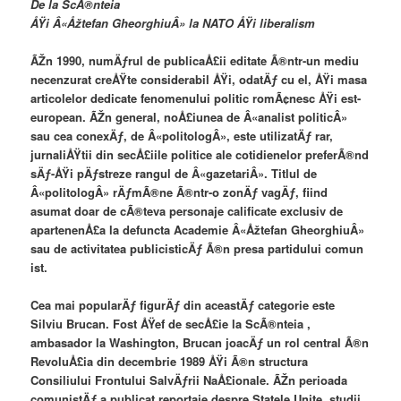
De la ScÃ®nteia
ÅŸi Â«Åžtefan GheorghiuÂ» la NATO ÅŸi liberalism
ÃŽn 1990, numÄƒrul de publicaÅ£ii editate Ã®ntr-un mediu
necenzurat creÅŸte considerabil ÅŸi, odatÄƒ cu el, ÅŸi masa
articolelor dedicate fenomenului politic romÃ¢nesc ÅŸi est-
european. ÃŽn general, noÅ£iunea de Â«analist politicÂ»
sau cea conexÄƒ, de Â«politologÂ», este utilizatÄƒ rar,
jurnaliÅŸtii din secÅ£iile politice ale cotidienelor preferÃ®nd
sÄƒ-ÅŸi pÄƒstreze rangul de Â«gazetariÂ». Titlul de
Â«politologÂ» rÄƒmÃ®ne Ã®ntr-o zonÄƒ vagÄƒ, fiind
asumat doar de cÃ®teva personaje calificate exclusiv de
apartenenÅ£a la defuncta Academie Â«Åžtefan GheorghiuÂ»
sau de activitatea publicisticÄƒ Ã®n presa partidului comun
ist.
Cea mai popularÄƒ figurÄƒ din aceastÄƒ categorie este
Silviu Brucan. Fost ÅŸef de secÅ£ie la ScÃ®nteia ,
ambasador la Washington, Brucan joacÄƒ un rol central Ã®n
RevoluÅ£ia din decembrie 1989 ÅŸi Ã®n structura
Consiliului Frontului SalvÄƒrii NaÅ£ionale. ÃŽn perioada
comunistÄƒ a publicat reportaje despre Statele Unite, studii