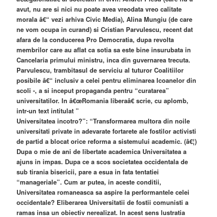
avut, nu are si nici nu poate avea vreodata vreo calitate
morala â€“ vezi arhiva Civic Media), Alina Mungiu (de care
ne vom ocupa in curand) si Cristian Parvulescu, recent dat
afara de la conducerea Pro Democratia, dupa revolta
membrilor care au aflat ca sotia sa este bine insurubata in
Cancelaria primului ministru, inca din guvernarea trecuta.
Parvulescu, trambitasul de serviciu al tuturor Coalitiilor
posibile â€“ inclusiv a celei pentru eliminarea Icoanelor din
scoli -, a si inceput propaganda pentru “curatarea”
universitatilor. In â€œRomania liberaâ€ scrie, cu aplomb,
intr-un text intitulat ”
Universitatea incotro?”: “Transformarea multora din noile
universitati private in adevarate fortarete ale fostilor activisti
de partid a blocat orice reforma a sistemului academic. (â€¦)
Dupa o mie de ani de libertate academica Universitatea a
ajuns in impas. Dupa ce a scos societatea occidentala de
sub tirania bisericii, pare a esua in fata tentatiei
“manageriale”. Cum ar putea, in aceste conditii,
Universitatea romaneasca sa aspire la performantele celei
occidentale? Eliberarea Universitatii de fostii comunisti a
ramas insa un obiectiv nerealizat. In acest sens lustratia