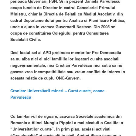
perioada Guvernarii FSN. Si in prezent Daniela Parvulescu
ocupa functia de Director in cadrul Cancelariei Primului
Ministru, chiar la Directia de Relatii cu Mediul Asociativ, din
cadrul Departamentului pentru Analiza si Planificare Politica,
unde a ajuns in vremea Guvernarii Nastase. Din 2005 se
ocupa de constituirea Colegiului pentru Consultarea
Societatii Civile.
Desi fostul sef al APD pretindea membrilor Pro Democratia
sa nu aiba nici ei nici familiile lor legaturi cu alte asociatii
neguvernamentale, nici Cristian Parvulescu nici sotia sa nu
gasesc vreo incompatibilitate sau vreun conflict de interes in
aceasta relatie de cuplu ONG-Guvern.
Cronica: Universitarii mineri – Curat curate, coane
Parvulescu
Cu tam-tam-ul de rigoare, asa-zisa Societate academica din
Romania a Alinei Mungiu Pippidi a mai alcatuit o Coalitie: a
“Universitatilor curate”. In prim plan, aceiasi activisti
â€œgalonatiâ€ ai societatii in civil: Andrei Plesu (care nu a