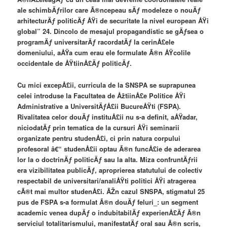
ale schimbÄƒrilor care Ã®ncepeau sÄƒ modeleze o nouÄƒ
arhitecturÄƒ politicÄƒ ÅŸi de securitate la nivel european ÅŸi
global” 24. Dincolo de mesajul propagandistic se gÄƒsea o
programÄƒ universitarÄƒ racordatÄƒ la cerinÅ£ele
domeniului, aÅŸa cum erau ele formulate Ã®n ÅŸcolile
occidentale de ÅŸtiinÅ£Äƒ politicÄƒ.
Cu mici excepÅ£ii, curricula de la SNSPA se suprapunea
celei introduse la Facultatea de ÅžtiinÅ£e Politice ÅŸi
Administrative a UniversitÄƒÅ£ii BucureÅŸti (FSPA).
Rivalitatea celor douÄƒ instituÅ£ii nu s-a definit, aÅŸadar,
niciodatÄƒ prin tematica de la cursuri ÅŸi seminarii
organizate pentru studenÅ£i, ci prin natura corpului
profesoral â€“ studenÅ£ii optau Ã®n funcÅ£ie de aderarea
lor la o doctrinÄƒ politicÄƒ sau la alta. Miza confruntÄƒrii
era vizibilitatea publicÄƒ, aproprierea statutului de colectiv
respectabil de universitari/analiÅŸti politici ÅŸi atragerea
cÃ®t mai multor studenÅ£i. ÃŽn cazul SNSPA, stigmatul 25
pus de FSPA s-a formulat Ã®n douÄƒ feluri_: un segment
academic venea dupÄƒ o indubitabilÄƒ experienÅ£Äƒ Ã®n
serviciul totalitarismului, manifestatÄƒ oral sau Ã®n scris,