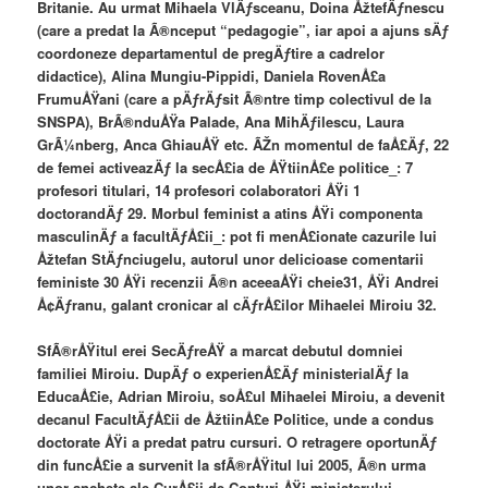
Britanie. Au urmat Mihaela VlÄƒsceanu, Doina ÅžtefÄƒnescu
(care a predat la Ã®nceput “pedagogie”, iar apoi a ajuns sÄƒ
coordoneze departamentul de pregÄƒtire a cadrelor
didactice), Alina Mungiu-Pippidi, Daniela RovenÅ£a
FrumuÅŸani (care a pÄƒrÄƒsit Ã®ntre timp colectivul de la
SNSPA), BrÃ®nduÅŸa Palade, Ana MihÄƒilescu, Laura
GrÃ¼nberg, Anca GhiauÅŸ etc. ÃŽn momentul de faÅ£Äƒ, 22
de femei activeazÄƒ la secÅ£ia de ÅŸtiinÅ£e politice_: 7
profesori titulari, 14 profesori colaboratori ÅŸi 1
doctorandÄƒ 29. Morbul feminist a atins ÅŸi componenta
masculinÄƒ a facultÄƒÅ£ii_: pot fi menÅ£ionate cazurile lui
Åžtefan StÄƒnciugelu, autorul unor delicioase comentarii
feministe 30 ÅŸi recenzii Ã®n aceeaÅŸi cheie31, ÅŸi Andrei
Å¢Äƒranu, galant cronicar al cÄƒrÅ£ilor Mihaelei Miroiu 32.
SfÃ®rÅŸitul erei SecÄƒreÅŸ a marcat debutul domniei
familiei Miroiu. DupÄƒ o experienÅ£Äƒ ministerialÄƒ la
EducaÅ£ie, Adrian Miroiu, soÅ£ul Mihaelei Miroiu, a devenit
decanul FacultÄƒÅ£ii de ÅžtiinÅ£e Politice, unde a condus
doctorate ÅŸi a predat patru cursuri. O retragere oportunÄƒ
din funcÅ£ie a survenit la sfÃ®rÅŸitul lui 2005, Ã®n urma
unor anchete ale CurÅ£ii de Conturi ÅŸi ministerului