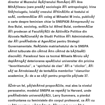
director al Muzeului Å¢Äƒranului RomÃ¢n) ÅŸi Ana
MihÄƒilescu (care predÄƒ sociologie ÅŸi antropologie). Irina
StÄƒnciugelu, loialÄƒ crezului ÅŸtiinÅ£ific al fostului ei
soÅ£, conferenÅ£iar ÅŸi coleg al Mihaelei M iroiu, publicÄƒ
o carte despre feminism chiar la SNSPA36 Ã®mpreunÄƒ cu
Ana Bulai, sociolog, soÅ£ia lui Alfred Bulai, conferenÅ£iar
ÅŸi prodecan al FacultÄƒÅ£ii de ÅžtiinÅ£e Politice din
Åžcoala NaÅ£ionalÄƒ de Studii Politice ÅŸi Administrative,
dar ÅŸi preÅŸedinte al AgenÅ£iei pentru Strategii
Guvernamentale. ReÅ£elele matriarhatului de la SNSPA
sÃ®nt tulburate din cÃ®nd Ã®n cÃ®nd de bÄƒrbaÅ£i
discreÅ£i. Paradoxul face ca tocmai Mihaela Miroiu sÄƒ
deplÃ®ngÄƒ deteriorarea spaÅ£iului universitar din pricina
“favoritismului”, a “spiritului de clan” ÅŸi a “clicilor”, ÅŸi
sÄƒ se Ã®ndoiascÄƒ de tentaÅ£ia membrilor “clanurilor
academice_Â» de a se cÄƒi pentru propriile pÄƒcate 37.
ÃŽntr-un fel, pÄƒstrÃ®nd proporÅ£iile, mai ales la nivelul
persoanelor, modelul SNSPA se repetÄƒ la Harvard, unde
preÅŸedintele universitÄƒÅ£ii, Larry Summers, a pierdut
confruntarea cu feministele din corpul profesoral, ca ÅŸi cu