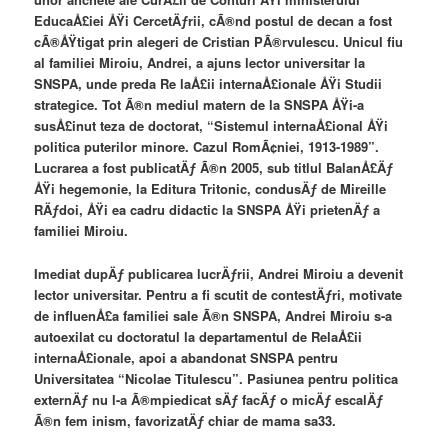
EducaÅ£iei ÅŸi CercetÄƒrii, cÃ®nd postul de decan a fost
cÃ®ÅŸtigat prin alegeri de Cristian PÃ®rvulescu. Unicul fiu
al familiei Miroiu, Andrei, a ajuns lector universitar la
SNSPA, unde preda Re laÅ£ii internaÅ£ionale ÅŸi Studii
strategice. Tot Ã®n mediul matern de la SNSPA ÅŸi-a
susÅ£inut teza de doctorat, “Sistemul internaÅ£ional ÅŸi
politica puterilor minore. Cazul RomÃ¢niei, 1913-1989”.
Lucrarea a fost publicatÄƒ Ã®n 2005, sub titlul BalanÅ£Äƒ
ÅŸi hegemonie, la Editura Tritonic, condusÄƒ de Mireille
RÄƒdoi, ÅŸi ea cadru didactic la SNSPA ÅŸi prietenÄƒ a
familiei Miroiu.
Imediat dupÄƒ publicarea lucrÄƒrii, Andrei Miroiu a devenit
lector universitar. Pentru a fi scutit de contestÄƒri, motivate
de influenÅ£a familiei sale Ã®n SNSPA, Andrei Miroiu s-a
autoexilat cu doctoratul la departamentul de RelaÅ£ii
internaÅ£ionale, apoi a abandonat SNSPA pentru
Universitatea “Nicolae Titulescu”. Pasiunea pentru politica
externÄƒ nu l-a Ã®mpiedicat sÄƒ facÄƒ o micÄƒ escalÄƒ
Ã®n fem inism, favorizatÄƒ chiar de mama sa33.