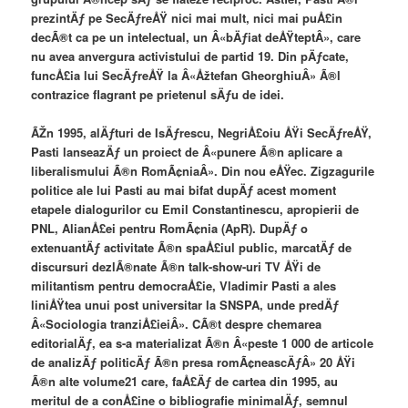
prezintÄƒ pe SecÄƒreÅŸ nici mai mult, nici mai puÅ£in
decÃ®t ca pe un intelectual, un Â«bÄƒiat deÅŸteptÂ», care
nu avea anvergura activistului de partid 19. Din pÄƒcate,
funcÅ£ia lui SecÄƒreÅŸ la Â«Åžtefan GheorghiuÂ» Ã®l
contrazice flagrant pe prietenul sÄƒu de idei.
ÃŽn 1995, alÄƒturi de IsÄƒrescu, NegriÅ£oiu ÅŸi SecÄƒreÅŸ,
Pasti lanseazÄƒ un proiect de Â«punere Ã®n aplicare a
liberalismului Ã®n RomÃ¢niaÂ». Din nou eÅŸec. Zigzagurile
politice ale lui Pasti au mai bifat dupÄƒ acest moment
etapele dialogurilor cu Emil Constantinescu, apropierii de
PNL, AlianÅ£ei pentru RomÃ¢nia (ApR). DupÄƒ o
extenuantÄƒ activitate Ã®n spaÅ£iul public, marcatÄƒ de
discursuri dezlÃ®nate Ã®n talk-show-uri TV ÅŸi de
militantism pentru democraÅ£ie, Vladimir Pasti a ales
liniÅŸtea unui post universitar la SNSPA, unde predÄƒ
Â«Sociologia tranziÅ£ieiÂ». CÃ®t despre chemarea
editorialÄƒ, ea s-a materializat Ã®n Â«peste 1 000 de articole
de analizÄƒ politicÄƒ Ã®n presa romÃ¢neascÄƒÂ» 20 ÅŸi
Ã®n alte volume21 care, faÅ£Äƒ de cartea din 1995, au
meritul de a conÅ£ine o bibliografie minimalÄƒ, semnul