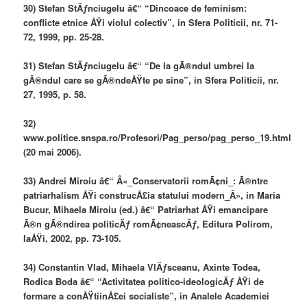
30) Stefan StÄƒnciugelu â€“ “Dincoace de feminism:
conflicte etnice ÅŸi violul colectiv”, in Sfera Politicii, nr. 71-
72, 1999, pp. 25-28.
31) Stefan StÄƒnciugelu â€“ “De la gÃ®ndul umbrei la
gÃ®ndul care se gÃ®ndeÅŸte pe sine”, in Sfera Politicii, nr.
27, 1995, p. 58.
32)
www.politice.snspa.ro/Profesori/Pag_perso/pag_perso_19.html
(20 mai 2006).
33) Andrei Miroiu â€“ Â«_Conservatorii romÃ¢ni_: Ã®ntre
patriarhalism ÅŸi construcÅ£ia statului modern_Â», in Maria
Bucur, Mihaela Miroiu (ed.) â€“ Patriarhat ÅŸi emancipare
Ã®n gÃ®ndirea politicÄƒ romÃ¢neascÄƒ, Editura Polirom,
IaÅŸi, 2002, pp. 73-105.
34) Constantin Vlad, Mihaela VlÄƒsceanu, Axinte Todea,
Rodica Boda â€“ “Activitatea politico-ideologicÄƒ ÅŸi de
formare a conÅŸtiinÅ£ei socialiste”, in Analele Academiei