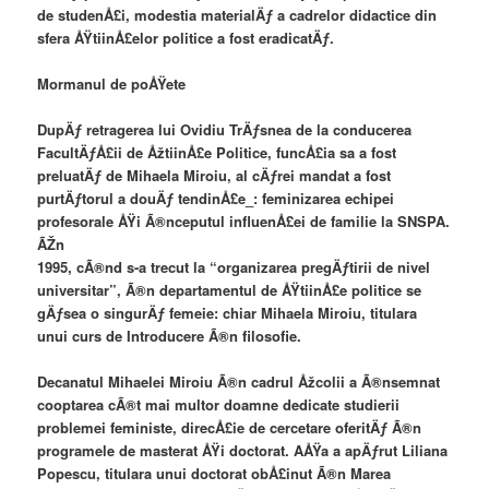
de studenÅ£i, modestia materialÄƒ a cadrelor didactice din
sfera ÅŸtiinÅ£elor politice a fost eradicatÄƒ.
Mormanul de poÅŸete
DupÄƒ retragerea lui Ovidiu TrÄƒsnea de la conducerea
FacultÄƒÅ£ii de ÅžtiinÅ£e Politice, funcÅ£ia sa a fost
preluatÄƒ de Mihaela Miroiu, al cÄƒrei mandat a fost
purtÄƒtorul a douÄƒ tendinÅ£e_: feminizarea echipei
profesorale ÅŸi Ã®nceputul influenÅ£ei de familie la SNSPA.
ÃŽn
1995, cÃ®nd s-a trecut la “organizarea pregÄƒtirii de nivel
universitar”, Ã®n departamentul de ÅŸtiinÅ£e politice se
gÄƒsea o singurÄƒ femeie: chiar Mihaela Miroiu, titulara
unui curs de Introducere Ã®n filosofie.
Decanatul Mihaelei Miroiu Ã®n cadrul Åžcolii a Ã®nsemnat
cooptarea cÃ®t mai multor doamne dedicate studierii
problemei feministe, direcÅ£ie de cercetare oferitÄƒ Ã®n
programele de masterat ÅŸi doctorat. AÅŸa a apÄƒrut Liliana
Popescu, titulara unui doctorat obÅ£inut Ã®n Marea