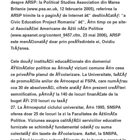
despre ARSP: la Political Studies Association din Marea
Britanie (www.psa.ac.uk, 12 februarie 2005), referirea la
ARSP trimite la o paginÄƒ de Internet â€“ desfiinÅ£atÄƒ: “a
Civic Education Project Romania” â€“, Ã®n timp ce pe site-
ul AsociaÅ£iei Americane de Åžtii nÅ£e Politice
(www.apsanet.org/content_9457.cfm, 23 mai 2006), ARSP
este menÅ£ionatÄƒ doar prin preÅŸedintele ei, Ovidiu
TrÄƒsnea.
Cele douÄƒ instituÅ£ii educaÅ£ionale din domeniul
ÅŸtiinÅ£elor politice au Ã®nsÄƒ viziuni comune Ã®n ceea
ce priveÅŸte planul de ÅŸcolarizare. La Universitate, faÅ£Äƒ
de promoÅ£iile anilor de Ã®nceput ai FSPA, care numÄƒrau
cca 30 de absolvenÅ£i, cifrele aratÄƒ Ã®n prezent creÅŸteri
semnificative, pÃ®nÄƒ la 140 de locuri finanÅ£ate de la
buget ÅŸi 210 locuri cu taxÄƒ
27. La Ã®nceputul ciclului universitar, Ã®n 1995, SNSPA
oferea doar 25 de locuri la zi la Facultatea de ÅžtiinÅ£e
Politice. Viziunea asupra calitÄƒÅ£ii serviciilor educative
furnizate se schimbÄƒ fundamental odatÄƒ cu suma
colectatÄƒ din taxele de ÅŸcolarizare. Astfel, la SNSPA,
numÄƒrul locurilor subvenÅ£ionate de la buget a crescut la