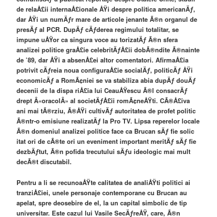
de relaÅ£ii internaÅ£ionale ÅŸi despre politica americanÄƒ,
dar ÅŸi un numÄƒr mare de articole jenante Ã®n organul de
presÄƒ al PCR. DupÄƒ cÄƒderea regimului totalitar, se
impune uÅŸor ca singura voce au torizatÄƒ Ã®n sfera
analizei politice graÅ£ie celebritÄƒÅ£ii dobÃ®ndite Ã®nainte
de ’89, dar ÅŸi a absenÅ£ei altor comentatori. AfirmaÅ£ia
potrivit cÄƒreia noua configuraÅ£ie socialÄƒ, politicÄƒ ÅŸi
economicÄƒ a RomÃ¢niei se va stabiliza abia dupÄƒ douÄƒ
decenii de la dispa riÅ£ia lui CeauÅŸescu Ã®l consacrÄƒ
drept Â«oracolÂ» al societÄƒÅ£ii romÃ¢neÅŸti. CÃ®Å£iva
ani mai tÃ®rziu, Ã®ÅŸi cultivÄƒ autoritatea de profet politic
Ã®ntr-o emisiune realizatÄƒ la Pro TV. Lipsa reperelor locale
Ã®n domeniul analizei politice face ca Brucan sÄƒ fie solic
itat ori de cÃ®te ori un eveniment important meritÄƒ sÄƒ fie
dezbÄƒtut, Ã®n pofida trecutului sÄƒu ideologic mai mult
decÃ®t discutabil.
Pentru a li se recunoaÅŸte calitatea de analiÅŸti politici ai
tranziÅ£iei, unele personaje contemporane cu Brucan au
apelat, spre deosebire de el, la un capital simbolic de tip
universitar. Este cazul lui Vasile SecÄƒreÅŸ, care, Ã®n