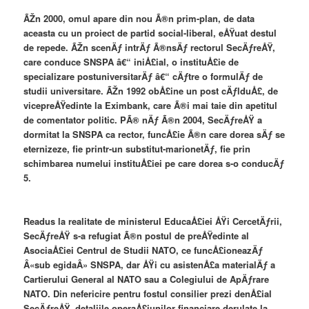
ÃŽn 2000, omul apare din nou Ã®n prim-plan, de data
aceasta cu un proiect de partid social-liberal, eÅŸuat destul
de repede. ÃŽn scenÄƒ intrÄƒ Ã®nsÄƒ rectorul SecÄƒreÅŸ,
care conduce SNSPA â€“ iniÅ£ial, o instituÅ£ie de
specializare postuniversitarÄƒ â€“ cÄƒtre o formulÄƒ de
studii universitare. ÃŽn 1992 obÅ£ine un post cÄƒlduÅ£, de
vicepreÅŸedinte la Eximbank, care Ã®i mai taie din apetitul
de comentator politic. PÃ® nÄƒ Ã®n 2004, SecÄƒreÅŸ a
dormitat la SNSPA ca rector, funcÅ£ie Ã®n care dorea sÄƒ se
eternizeze, fie printr-un substitut-marionetÄƒ, fie prin
schimbarea numelui instituÅ£iei pe care dorea s-o conducÄƒ
5.
Readus la realitate de ministerul EducaÅ£iei ÅŸi CercetÄƒrii,
SecÄƒreÅŸ s-a refugiat Ã®n postul de preÅŸedinte al
AsociaÅ£iei Centrul de Studii NATO, ce funcÅ£ioneazÄƒ
Â«sub egidaÂ» SNSPA, dar ÅŸi cu asistenÅ£a materialÄƒ a
Cartierului General al NATO sau a Colegiului de ApÄƒrare
NATO. Din nefericire pentru fostul consilier prezi denÅ£ial
SecÄƒreÅŸ, detaliile operaÅ£iunilor financiare derulate la