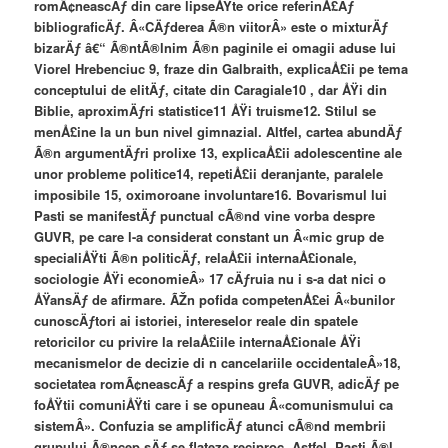
romÃ¢neascÄƒ din care lipseÅŸte orice referinÅ£Äƒ
bibliograficÄƒ. Â«CÄƒderea Ã®n viitorÂ» este o mixturÄƒ
bizarÄƒ â€“ Ã®ntÃ®lnim Ã®n paginile ei omagii aduse lui
Viorel Hrebenciuc 9, fraze din Galbraith, explicaÅ£ii pe tema
conceptului de elitÄƒ, citate din Caragiale10 , dar ÅŸi din
Biblie, aproximÄƒri statistice11 ÅŸi truisme12. Stilul se
menÅ£ine la un bun nivel gimnazial. Altfel, cartea abundÄƒ
Ã®n argumentÄƒri prolixe 13, explicaÅ£ii adolescentine ale
unor probleme politice14, repetiÅ£ii deranjante, paralele
imposibile 15, oximoroane involuntare16. Bovarismul lui
Pasti se manifestÄƒ punctual cÃ®nd vine vorba despre
GUVR, pe care l-a considerat constant un Â«mic grup de
specialiÅŸti Ã®n politicÄƒ, relaÅ£ii internaÅ£ionale,
sociologie ÅŸi economieÂ» 17 cÄƒruia nu i s-a dat nici o
ÅŸansÄƒ de afirmare. ÃŽn pofida competenÅ£ei Â«bunilor
cunoscÄƒtori ai istoriei, intereselor reale din spatele
retoricilor cu privire la relaÅ£iile internaÅ£ionale ÅŸi
mecanismelor de decizie di n cancelariile occidentaleÂ»18,
societatea romÃ¢neascÄƒ a respins grefa GUVR, adicÄƒ pe
foÅŸtii comuniÅŸti care i se opuneau Â«comunismului ca
sistemÂ». Confuzia se amplificÄƒ atunci cÃ®nd membrii
grupului Ã®ncep sÄƒ se flateze reciproc. Astfel, Pasti Ã®l