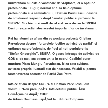
universitara nu este o vanatoare de vrajitoare, ci o optiune
profesionala.” Sigur, normal ar fi sa fie o optiune
profesionala si a semnatarului, Cristian Parvulescu, descris
de cotidianul respectiv drept “analist politic si profesor la
SNSPA”. Si chiar mai mult decat atat: este decan la SNSPA.
Deci gireaza activitatea acestui important for de invatamant.
Pai hai atunci sa aflam din ce postura vorbeste Cristian
Parvulescu despre “fortaretele fostilor activisti de partid” si
optiunea sa profesionala, de fidel al noii pepiniere tip
“Stefan Gheorghiu”, SNSPA. O gasca intreaga de activisti de
GDS si de stat, sta strans unita in cadrul Coalitiei curat-
murdare Plesu-Mungiu-Parvulescu. Miza este evident,
evitarea propriei lustratii atat de necesare. Valabil si pentru
fosta tovarasa secretar de Partid Zoe Petre.
Iata ce aflam despre SNSPA si Cristian Parvulescu din
volumul “Noii precupeÅ£i. Intelectualii publici Ã®n
RomÃ¢nia de dupÄƒ 1989”
de Adrian Gavrilescu apÄƒrut la Editura Compania: