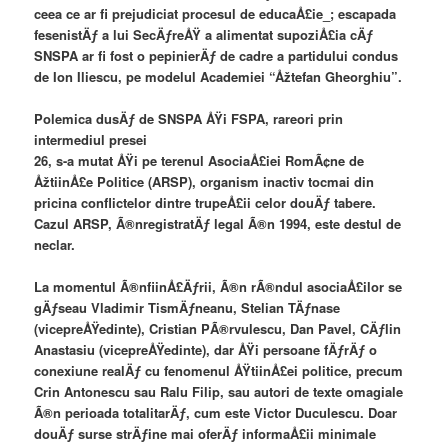
ceea ce ar fi prejudiciat procesul de educaÅ£ie_; escapada
fesenistÄƒ a lui SecÄƒreÅŸ a alimentat supoziÅ£ia cÄƒ
SNSPA ar fi fost o pepinierÄƒ de cadre a partidului condus
de Ion Iliescu, pe modelul Academiei “Åžtefan Gheorghiu”.
Polemica dusÄƒ de SNSPA ÅŸi FSPA, rareori prin
intermediul presei
26, s-a mutat ÅŸi pe terenul AsociaÅ£iei RomÃ¢ne de
ÅžtiinÅ£e Politice (ARSP), organism inactiv tocmai din
pricina conflictelor dintre trupeÅ£ii celor douÄƒ tabere.
Cazul ARSP, Ã®nregistratÄƒ legal Ã®n 1994, este destul de
neclar.
La momentul Ã®nfiinÅ£Äƒrii, Ã®n rÃ®ndul asociaÅ£ilor se
gÄƒseau Vladimir TismÄƒneanu, Stelian TÄƒnase
(vicepreÅŸedinte), Cristian PÃ®rvulescu, Dan Pavel, CÄƒlin
Anastasiu (vicepreÅŸedinte), dar ÅŸi persoane fÄƒrÄƒ o
conexiune realÄƒ cu fenomenul ÅŸtiinÅ£ei politice, precum
Crin Antonescu sau Ralu Filip, sau autori de texte omagiale
Ã®n perioada totalitarÄƒ, cum este Victor Duculescu. Doar
douÄƒ surse strÄƒine mai oferÄƒ informaÅ£ii minimale