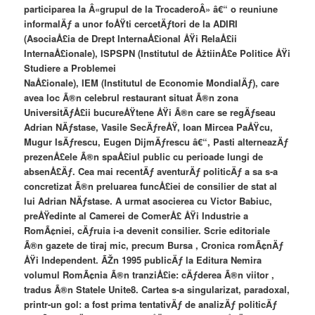
participarea la Â«grupul de la TrocaderoÂ» â€“ o reuniune
informalÄƒ a unor foÅŸti cercetÄƒtori de la ADIRI
(AsociaÅ£ia de Drept InternaÅ£ional ÅŸi RelaÅ£ii
InternaÅ£ionale), ISPSPN (Institutul de ÅžtiinÅ£e Politice ÅŸi
Studiere a Problemei
NaÅ£ionale), IEM (Institutul de Economie MondialÄƒ), care
avea loc Ã®n celebrul restaurant situat Ã®n zona
UniversitÄƒÅ£ii bucureÅŸtene ÅŸi Ã®n care se regÄƒseau
Adrian NÄƒstase, Vasile SecÄƒreÅŸ, Ioan Mircea PaÅŸcu,
Mugur IsÄƒrescu, Eugen DijmÄƒrescu â€“, Pasti alterneazÄƒ
prezenÅ£ele Ã®n spaÅ£iul public cu perioade lungi de
absenÅ£Äƒ. Cea mai recentÄƒ aventurÄƒ politicÄƒ a sa s-a
concretizat Ã®n preluarea funcÅ£iei de consilier de stat al
lui Adrian NÄƒstase. A urmat asocierea cu Victor Babiuc,
preÅŸedinte al Camerei de ComerÅ£ ÅŸi Industrie a
RomÃ¢niei, cÄƒruia i-a devenit consilier. Scrie editoriale
Ã®n gazete de tiraj mic, precum Bursa , Cronica romÃ¢nÄƒ
ÅŸi Independent. ÃŽn 1995 publicÄƒ la Editura Nemira
volumul RomÃ¢nia Ã®n tranziÅ£ie: cÄƒderea Ã®n viitor ,
tradus Ã®n Statele Unite8. Cartea s-a singularizat, paradoxal,
printr-un gol: a fost prima tentativÄƒ de analizÄƒ politicÄƒ