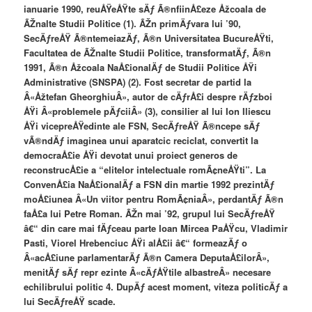
ianuarie 1990, reuÅŸeÅŸte sÄƒ Ã®nfiinÅ£eze Åžcoala de
ÃŽnalte Studii Politice (1). ÃŽn primÄƒvara lui ’90,
SecÄƒreÅŸ Ã®ntemeiazÄƒ, Ã®n Universitatea BucureÅŸti,
Facultatea de ÃŽnalte Studii Politice, transformatÄƒ, Ã®n
1991, Ã®n Åžcoala NaÅ£ionalÄƒ de Studii Politice ÅŸi
Administrative (SNSPA) (2). Fost secretar de partid la
Â«Åžtefan GheorghiuÂ», autor de cÄƒrÅ£i despre rÄƒzboi
ÅŸi Â«problemele pÄƒciiÂ» (3), consilier al lui Ion Iliescu
ÅŸi vicepreÅŸedinte ale FSN, SecÄƒreÅŸ Ã®ncepe sÄƒ
vÃ®ndÄƒ imaginea unui aparatcic reciclat, convertit la
democraÅ£ie ÅŸi devotat unui proiect generos de
reconstrucÅ£ie a “elitelor intelectuale romÃ¢neÅŸti”. La
ConvenÅ£ia NaÅ£ionalÄƒ a FSN din martie 1992 prezintÄƒ
moÅ£iunea Â«Un viitor pentru RomÃ¢niaÂ», perdantÄƒ Ã®n
faÅ£a lui Petre Roman. ÃŽn mai ’92, grupul lui SecÄƒreÅŸ
â€“ din care mai fÄƒceau parte Ioan Mircea PaÅŸcu, Vladimir
Pasti, Viorel Hrebenciuc ÅŸi alÅ£ii â€“ formeazÄƒ o
Â«acÅ£iune parlamentarÄƒ Ã®n Camera DeputaÅ£ilorÂ»,
menitÄƒ sÄƒ repr ezinte Â«cÄƒÅŸtile albastreÂ» necesare
echilibrului politic 4. DupÄƒ acest moment, viteza politicÄƒ a
lui SecÄƒreÅŸ scade.