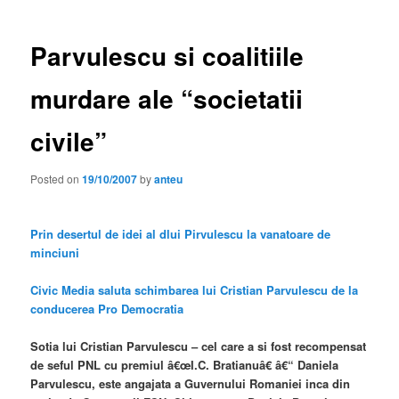
Parvulescu si coalitiile
murdare ale “societatii
civile”
Posted on
19/10/2007
by
anteu
Prin desertul de idei al dlui Pirvulescu la vanatoare de
minciuni
Civic Media saluta schimbarea lui Cristian Parvulescu de la
conducerea Pro Democratia
Sotia lui Cristian Parvulescu – cel care a si fost recompensat
de seful PNL cu premiul â€œI.C. Bratianuâ€ â€“ Daniela
Parvulescu, este angajata a Guvernului Romaniei inca din