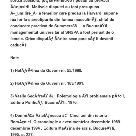
soÅ£ii acestora, pÄƒstrÃ®ndu-ÅŸi postul cu preÅ£ul
Ã®njosirii. Motivele disputei au fost presupusa
Â«_umilire_Â» a femeilor care predau la Harvard, supune
rea lor la stereotipurile din lumea masculinÄƒ, stilul de
conducere practicat de Summers38 . La BucureÅŸti,
managementul universitar al SNSPA a fost preluat de o
femeie. Orice disputÄƒ Ã®ntre sexe pare sÄƒ fi devenit
caducÄƒ.
Note
1) HotÄƒrÃ®rea de Guvern nr. 55/1990.
2) HotÄƒrÃ®rea de Guvern nr. 183/1991.
3) Vasile SecÄƒreÅŸ â€“ Polemologia ÅŸi problemele pÄƒcii,
Editura PoliticÄƒ, BucureÅŸti, 1976.
4) DomniÅ£a ÅžtefÄƒnescu â€“ Cinci ani din istoria
RomÃ¢niei. O cronologie a evenimentelor decembrie 1989-
decembrie 1994 , Editura MaÅŸina de scris, BucureÅŸti,
1995, p. 227.