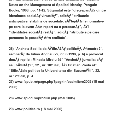
Notes on the Management of Spoiled Identity, Penguin
Books, 1968, pp. 11-12. Stigmatul este “discrepanÅ£a dintre
identitatea socialÄƒ virtualÄƒ”, adicÄƒ “atributele
anticipative, stabilite de societate, aÅŸteptÄƒrile normative
pe care le avem Ã®n raport cu o persoanÄƒ”, ÅŸi
“identitatea socialÄƒ realÄƒ”, adicÄƒ “atributele pe care
persoana le posedÄƒ Ã®n realitate”.
26) “Ancheta Scolile de ÅŸtiinÅ£Äƒ politicÄƒ, Ã®ncotro?”,
semnatÄƒ de Iulian Anghel (22, nr. 8/1998, p. 6) a provocat
douÄƒ replici: Mihaela Miroiu â€“ “AnchetÄƒ jurnalisticÄƒ
sau bÃ®rfÄƒ?”, 22 , nr. 10/1998, ÅŸi Cristian Preda â€“
“StiinÅ£ele politice la Universitatea din BucureÅŸti”, 22,
nr.12/1998, p. 4.
27) www.fspub.ro/page.php?pag=infoadmitere2005 (18 mai
2006).
28) www.spidd.ro/profilul.php (mai 2005).
29) www.politice.ro (18 mai 2006).