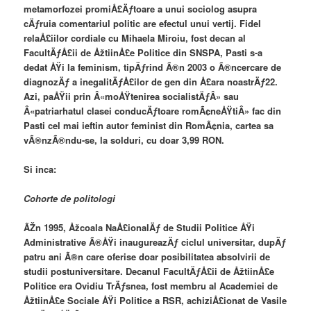
metamorfozei promiÅ£Äƒtoare a unui sociolog asupra
cÄƒruia comentariul politic are efectul unui vertij. Fidel
relaÅ£iilor cordiale cu Mihaela Miroiu, fost decan al
FacultÄƒÅ£ii de ÅžtiinÅ£e Politice din SNSPA, Pasti s-a
dedat ÅŸi la feminism, tipÄƒrind Ã®n 2003 o Ã®ncercare de
diagnozÄƒ a inegalitÄƒÅ£ilor de gen din Å£ara noastrÄƒ22.
Azi, paÅŸii prin Â«moÅŸtenirea socialistÄƒÂ» sau
Â«patriarhatul clasei conducÄƒtoare romÃ¢neÅŸtiÂ» fac din
Pasti cel mai ieftin autor feminist din RomÃ¢nia, cartea sa
vÃ®nzÃ®ndu-se, la solduri, cu doar 3,99 RON.
Si inca:
Cohorte de politologi
ÃŽn 1995, Åžcoala NaÅ£ionalÄƒ de Studii Politice ÅŸi
Administrative Ã®ÅŸi inaugureazÄƒ ciclul universitar, dupÄƒ
patru ani Ã®n care oferise doar posibilitatea absolvirii de
studii postuniversitare. Decanul FacultÄƒÅ£ii de ÅžtiinÅ£e
Politice era Ovidiu TrÄƒsnea, fost membru al Academiei de
ÅžtiinÅ£e Sociale ÅŸi Politice a RSR, achiziÅ£ionat de Vasile