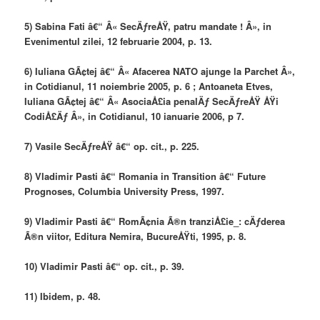
5) Sabina Fati â€“ Â« SecÄƒreÅŸ, patru mandate ! Â», in
Evenimentul zilei, 12 februarie 2004, p. 13.
6) Iuliana GÃ¢tej â€“ Â« Afacerea NATO ajunge la Parchet Â»,
in Cotidianul, 11 noiembrie 2005, p. 6 ; Antoaneta Etves,
Iuliana GÃ¢tej â€“ Â« AsociaÅ£ia penalÄƒ SecÄƒreÅŸ ÅŸi
CodiÅ£Äƒ Â», in Cotidianul, 10 ianuarie 2006, p 7.
7) Vasile SecÄƒreÅŸ â€“ op. cit., p. 225.
8) Vladimir Pasti â€“ Romania in Transition â€“ Future
Prognoses, Columbia University Press, 1997.
9) Vladimir Pasti â€“ RomÃ¢nia Ã®n tranziÅ£ie_: cÄƒderea
Ã®n viitor, Editura Nemira, BucureÅŸti, 1995, p. 8.
10) Vladimir Pasti â€“ op. cit., p. 39.
11) Ibidem, p. 48.