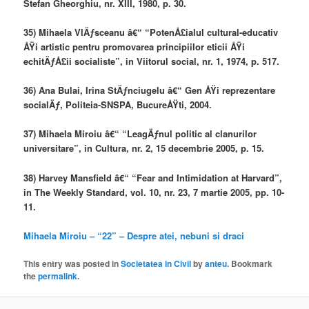
Stefan Gheorghiu, nr. XIII, 1980, p. 30.
35) Mihaela VlÄƒsceanu â€“ “PotenÅ£ialul cultural-educativ
ÅŸi artistic pentru promovarea principiilor eticii ÅŸi
echitÄƒÅ£ii socialiste”, in Viitorul social, nr. 1, 1974, p. 517.
36) Ana Bulai, Irina StÄƒnciugelu â€“ Gen ÅŸi reprezentare
socialÄƒ, Politeia-SNSPA, BucureÅŸti, 2004.
37) Mihaela Miroiu â€“ “LeagÄƒnul politic al clanurilor
universitare”, in Cultura, nr. 2, 15 decembrie 2005, p. 15.
38) Harvey Mansfield â€“ “Fear and Intimidation at Harvard”,
in The Weekly Standard, vol. 10, nr. 23, 7 martie 2005, pp. 10-
11.
Mihaela Miroiu – “22” – Despre atei, nebuni si draci
This entry was posted in
Societatea in Civil
by
anteu
. Bookmark
the
permalink
.