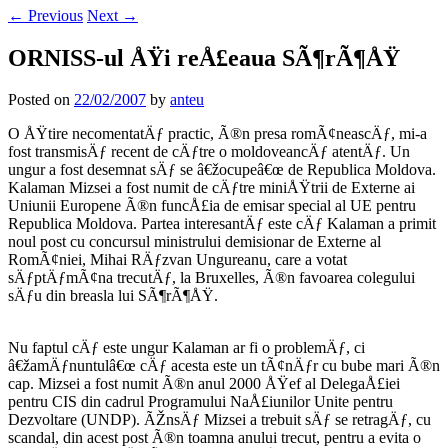
←
Previous
Next
→
ORNISS-ul ÅŸi reÅ£eaua SÃ¶rÃ¶ÅŸ
Posted on
22/02/2007
by
anteu
O ÅŸtire necomentatÄƒ practic, Ã®n presa romÃ¢neascÄƒ, mi-a
fost transmisÄƒ recent de cÄƒtre o moldoveancÄƒ atentÄƒ. Un
ungur a fost desemnat sÄƒ se â€žocupeâ€œ de Republica Moldova.
Kalaman Mizsei a fost numit de cÄƒtre miniÅŸtrii de Externe ai
Uniunii Europene Ã®n funcÅ£ia de emisar special al UE pentru
Republica Moldova. Partea interesantÄƒ este cÄƒ Kalaman a primit
noul post cu concursul ministrului demisionar de Externe al
RomÃ¢niei, Mihai RÄƒzvan Ungureanu, care a votat
sÄƒptÄƒmÃ¢na trecutÄƒ, la Bruxelles, Ã®n favoarea colegului
sÄƒu din breasla lui SÃ¶rÃ¶ÅŸ.
Nu faptul cÄƒ este ungur Kalaman ar fi o problemÄƒ, ci
â€žamÄƒnuntulâ€œ cÄƒ acesta este un tÃ¢nÄƒr cu bube mari Ã®n
cap. Mizsei a fost numit Ã®n anul 2000 ÅŸef al DelegaÅ£iei
pentru CIS din cadrul Programului NaÅ£iunilor Unite pentru
Dezvoltare (UNDP). ÃŽnsÄƒ Mizsei a trebuit sÄƒ se retragÄƒ, cu
scandal, din acest post Ã®n toamna anului trecut, pentru a evita o