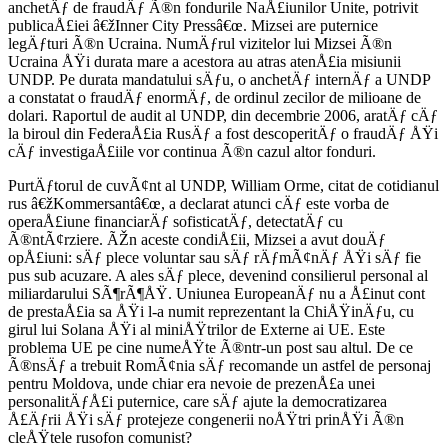
anchetÄƒ de fraudÄƒ Ã®n fondurile NaÅ£iunilor Unite, potrivit
publicaÅ£iei â€žInner City Pressâ€œ. Mizsei are puternice
legÄƒturi Ã®n Ucraina. NumÄƒrul vizitelor lui Mizsei Ã®n
Ucraina ÅŸi durata mare a acestora au atras atenÅ£ia misiunii
UNDP. Pe durata mandatului sÄƒu, o anchetÄƒ internÄƒ a UNDP
a constatat o fraudÄƒ enormÄƒ, de ordinul zecilor de milioane de
dolari. Raportul de audit al UNDP, din decembrie 2006, aratÄƒ cÄƒ
la biroul din FederaÅ£ia RusÄƒ a fost descoperitÄƒ o fraudÄƒ ÅŸi
cÄƒ investigaÅ£iile vor continua Ã®n cazul altor fonduri.
PurtÄƒtorul de cuvÃ¢nt al UNDP, William Orme, citat de cotidianul
rus â€žKommersantâ€œ, a declarat atunci cÄƒ este vorba de
operaÅ£iune financiarÄƒ sofisticatÄƒ, detectatÄƒ cu
Ã®ntÃ¢rziere. ÃŽn aceste condiÅ£ii, Mizsei a avut douÄƒ
opÅ£iuni: sÄƒ plece voluntar sau sÄƒ rÄƒmÃ¢nÄƒ ÅŸi sÄƒ fie
pus sub acuzare. A ales sÄƒ plece, devenind consilierul personal al
miliardarului SÃ¶rÃ¶ÅŸ. Uniunea EuropeanÄƒ nu a Å£inut cont
de prestaÅ£ia sa ÅŸi l-a numit reprezentant la ChiÅŸinÄƒu, cu
girul lui Solana ÅŸi al miniÅŸtrilor de Externe ai UE. Este
problema UE pe cine numeÅŸte Ã®ntr-un post sau altul. De ce
Ã®nsÄƒ a trebuit RomÃ¢nia sÄƒ recomande un astfel de personaj
pentru Moldova, unde chiar era nevoie de prezenÅ£a unei
personalitÄƒÅ£i puternice, care sÄƒ ajute la democratizarea
Å£Äƒrii ÅŸi sÄƒ protejeze congenerii noÅŸtri prinÅŸi Ã®n
cleÅŸtele rusofon comunist?