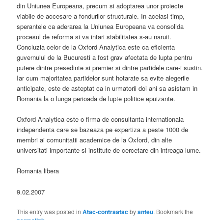
din Uniunea Europeana, precum si adoptarea unor proiecte
viabile de accesare a fondurilor structurale. In acelasi timp,
sperantele ca aderarea la Uniunea Europeana va consolida
procesul de reforma si va intari stabilitatea s-au naruit.
Concluzia celor de la Oxford Analytica este ca eficienta
guvernului de la Bucuresti a fost grav afectata de lupta pentru
putere dintre presedinte si premier si dintre partidele care-i sustin.
Iar cum majoritatea partidelor sunt hotarate sa evite alegerile
anticipate, este de asteptat ca in urmatorii doi ani sa asistam in
Romania la o lunga perioada de lupte politice epuizante.
Oxford Analytica este o firma de consultanta internationala
independenta care se bazeaza pe expertiza a peste 1000 de
membri ai comunitatii academice de la Oxford, din alte
universitati importante si institute de cercetare din intreaga lume.
Romania libera
9.02.2007
This entry was posted in
Atac-contraatac
by
anteu
. Bookmark the