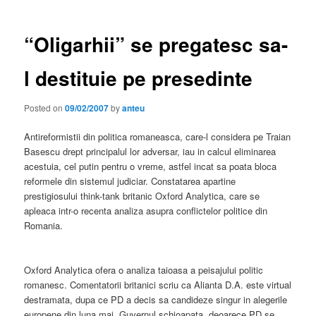
“Oligarhii” se pregatesc sa-
l destituie pe presedinte
Posted on
09/02/2007
by
anteu
Antireformistii din politica romaneasca, care-l considera pe Traian
Basescu drept principalul lor adversar, iau in calcul eliminarea
acestuia, cel putin pentru o vreme, astfel incat sa poata bloca
reformele din sistemul judiciar. Constatarea apartine
prestigiosului think-tank britanic Oxford Analytica, care se
apleaca intr-o recenta analiza asupra conflictelor politice din
Romania.
Oxford Analytica ofera o analiza taioasa a peisajului politic
romanesc. Comentatorii britanici scriu ca Alianta D.A. este virtual
destramata, dupa ce PD a decis sa candideze singur in alegerile
europene din luna mai. Guvernul schioapata, deoarece PD se