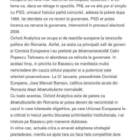
teme ca, daca se retrage in opozitie, PNL se va alia pur si simplu
cu PSD, urmasul fostului partid comunist, adesea la putere dupa
1989. Iar deindata ce va reveni la guvernare, PSD ar putea
incerca sa ramana la guvernare, intervenind in procesul electoral
2008.
Oxford Analytica se ocupa si de reactiile europene la tensiunile
politice din Romania. Astfel, se arata ca principalii sefi de guvern
si Comisia Europeana l-au preferat pe â€œmanieratulâ€ Calin
Popescu Tariceanu si abordarea sa retinuta la guvernare. In
acelasi timp, in privinta lui Basescu se manifesta multa
neincredere din cauza stilului populist si a puternicei sale
orientari proamericane. La 31 ianuarie, presedintele Comisiei
Europene, Jose Manuel Barroso, califica tensiunile acute din
Romania drept â€œturbulente normaleâ€.
Cu toate acestea, Oxford Analytica este de parere ca
â€œtulburarile din Romania ar putea deveni de necontrolat in
cazul in care interesele oligarhice, pe care Uniunea Europeana le-
a criticat in trecut pentru blocarea schimbarilor institutionale, l-ar
inlatura pe Basescu prin manevre dubioase.
In orice caz, actuala criza a amanat adoptarea strategiei
postaderare, menita sa ajute tara sa faca fata competitiei dure