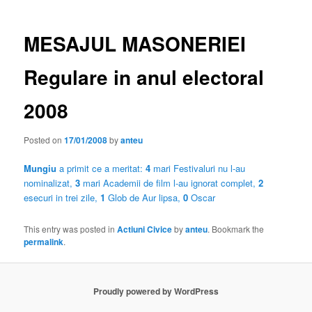
MESAJUL MASONERIEI
Regulare in anul electoral
2008
Posted on
17/01/2008
by
anteu
Mungiu
a primit ce a meritat:
4
mari Festivaluri nu l-au
nominalizat,
3
mari Academii de film l-au ignorat complet,
2
esecuri in trei zile,
1
Glob de Aur lipsa,
0
Oscar
This entry was posted in
Actiuni Civice
by
anteu
. Bookmark the
permalink
.
Proudly powered by WordPress