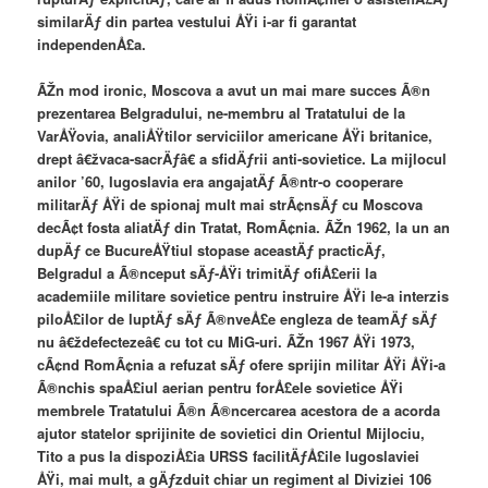
similarÄƒ din partea vestului ÅŸi i-ar fi garantat
independenÅ£a.
ÃŽn mod ironic, Moscova a avut un mai mare succes Ã®n
prezentarea Belgradului, ne-membru al Tratatului de la
VarÅŸovia, analiÅŸtilor serviciilor americane ÅŸi britanice,
drept â€žvaca-sacrÄƒâ€ a sfidÄƒrii anti-sovietice. La mijlocul
anilor ’60, Iugoslavia era angajatÄƒ Ã®ntr-o cooperare
militarÄƒ ÅŸi de spionaj mult mai strÃ¢nsÄƒ cu Moscova
decÃ¢t fosta aliatÄƒ din Tratat, RomÃ¢nia. ÃŽn 1962, la un an
dupÄƒ ce BucureÅŸtiul stopase aceastÄƒ practicÄƒ,
Belgradul a Ã®nceput sÄƒ-ÅŸi trimitÄƒ ofiÅ£erii la
academiile militare sovietice pentru instruire ÅŸi le-a interzis
piloÅ£ilor de luptÄƒ sÄƒ Ã®nveÅ£e engleza de teamÄƒ sÄƒ
nu â€ždefectezeâ€ cu tot cu MiG-uri. ÃŽn 1967 ÅŸi 1973,
cÃ¢nd RomÃ¢nia a refuzat sÄƒ ofere sprijin militar ÅŸi ÅŸi-a
Ã®nchis spaÅ£iul aerian pentru forÅ£ele sovietice ÅŸi
membrele Tratatului Ã®n Ã®ncercarea acestora de a acorda
ajutor statelor sprijinite de sovietici din Orientul Mijlociu,
Tito a pus la dispoziÅ£ia URSS facilitÄƒÅ£ile Iugoslaviei
ÅŸi, mai mult, a gÄƒzduit chiar un regiment al Diviziei 106