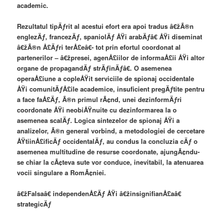
academic.
Rezultatul tipÄƒrit al acestui efort era apoi tradus â€žÃ®n
englezÄƒ, francezÄƒ, spaniolÄƒ ÅŸi arabÄƒâ€ ÅŸi diseminat
â€žÃ®n Å£Äƒri terÅ£eâ€- tot prin efortul coordonat al
partenerilor – â€žpresei, agenÅ£iilor de informaÅ£ii ÅŸi altor
organe de propagandÄƒ strÄƒinÄƒâ€. O asemenea
operaÅ£iune a copleÅŸit serviciile de spionaj occidentale
ÅŸi comunitÄƒÅ£ile academice, insuficient pregÄƒtite pentru
a face faÅ£Äƒ, Ã®n primul rÃ¢nd, unei dezinformÄƒri
coordonate ÅŸi neobiÅŸnuite cu dezinformarea la o
asemenea scalÄƒ. Logica sintezelor de spionaj ÅŸi a
analizelor, Ã®n general vorbind, a metodologiei de cercetare
ÅŸtiinÅ£ificÄƒ occidentalÄƒ, au condus la concluzia cÄƒ o
asemenea multitudine de resurse coordonate, ajungÃ¢ndu-
se chiar la cÃ¢teva sute vor conduce, inevitabil, la atenuarea
vocii singulare a RomÃ¢niei.
â€žFalsaâ€ independenÅ£Äƒ ÅŸi â€žinsignifianÅ£aâ€
strategicÄƒ