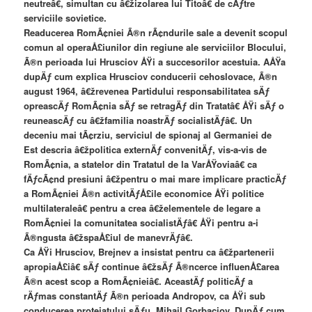
neutreâ€, simultan cu â€žizolarea lui Titoâ€ de cÄƒtre
serviciile sovietice.
Readucerea RomÃ¢niei Ã®n rÃ¢ndurile sale a devenit scopul
comun al operaÅ£iunilor din regiune ale serviciilor Blocului,
Ã®n perioada lui Hrusciov ÅŸi a succesorilor acestuia. AÅŸa
dupÄƒ cum explica Hrusciov conducerii cehoslovace, Ã®n
august 1964, â€žrevenea Partidului responsabilitatea sÄƒ
opreascÄƒ RomÃ¢nia sÄƒ se retragÄƒ din Tratatâ€ ÅŸi sÄƒ o
reuneascÄƒ cu â€žfamilia noastrÄƒ socialistÄƒâ€. Un
deceniu mai tÃ¢rziu, serviciul de spionaj al Germaniei de
Est descria â€žpolitica externÄƒ convenitÄƒ, vis-a-vis de
RomÃ¢nia, a statelor din Tratatul de la VarÅŸoviaâ€ ca
fÄƒcÃ¢nd presiuni â€žpentru o mai mare implicare practicÄƒ
a RomÃ¢niei Ã®n activitÄƒÅ£ile economice ÅŸi politice
multilateraleâ€ pentru a crea â€želementele de legare a
RomÃ¢niei la comunitatea socialistÄƒâ€ ÅŸi pentru a-i
Ã®ngusta â€žspaÅ£iul de manevrÄƒâ€.
Ca ÅŸi Hrusciov, Brejnev a insistat pentru ca â€žpartenerii
apropiaÅ£iâ€ sÄƒ continue â€žsÄƒ Ã®ncerce influenÅ£area
Ã®n acest scop a RomÃ¢nieiâ€. AceastÄƒ politicÄƒ a
rÄƒmas constantÄƒ Ã®n perioada Andropov, ca ÅŸi sub
conducerea protejatului sÄƒu, Mihail Gorbaciov. DupÄƒ cum