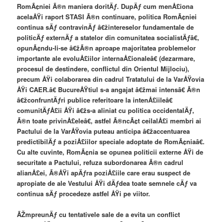
RomÃ¢niei Ã®n maniera doritÄƒ. DupÄƒ cum menÅ£iona
acelaÅŸi raport STASI Ã®n continuare, politica RomÃ¢niei
continua sÄƒ contravinÄƒ â€žintereselor fundamentale de
politicÄƒ externÄƒ a statelor din comunitatea socialistÄƒâ€,
opunÃ¢ndu-li-se â€žÃ®n aproape majoritatea problemelor
importante ale evoluÅ£iilor internaÅ£ionaleâ€ (dezarmare,
procesul de destindere, conflictul din Orientul Mijlociu),
precum ÅŸi colaborarea din cadrul Tratatului de la VarÅŸovia
ÅŸi CAER.â€ BucureÅŸtiul s-a angajat â€žmai intensâ€ Ã®n
â€žconfruntÄƒri publice referitoare la intenÅ£iileâ€
comunitÄƒÅ£ii ÅŸi â€žs-a aliniat cu politica occidentalÄƒ,
Ã®n toate privinÅ£eleâ€, astfel Ã®ncÃ¢t ceilalÅ£i membri ai
Pactului de la VarÅŸovia puteau anticipa â€žaccentuarea
predictibilÄƒ a poziÅ£iilor speciale adoptate de RomÃ¢niaâ€.
Cu alte cuvinte, RomÃ¢nia se opunea politicii externe ÅŸi de
securitate a Pactului, refuza subordonarea Ã®n cadrul
alianÅ£ei, Ã®ÅŸi apÄƒra poziÅ£iile care erau suspect de
apropiate de ale Vestului ÅŸi dÄƒdea toate semnele cÄƒ va
continua sÄƒ procedeze astfel ÅŸi pe viitor.
ÃŽmpreunÄƒ cu tentativele sale de a evita un conflict