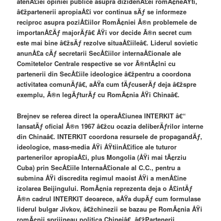
atenÅ£iei opiniei publice asupra dizidenÅ£ei romÃ¢neÅŸti,
â€žpartenerii apropiaÅ£i vor continua sÄƒ se informeze
reciproc asupra poziÅ£iilor RomÃ¢niei Ã®n problemele de
importanÅ£Äƒ majorÄƒâ€ ÅŸi vor decide Ã®n secret cum
este mai bine â€žsÄƒ rezolve situaÅ£iileâ€. Liderul sovietic
anunÅ£a cÄƒ secretarii SecÅ£iilor internaÅ£ionale ale
Comitetelor Centrale respective se vor Ã®ntÃ¢lni cu
partenerii din SecÅ£iile ideologice â€žpentru a coordona
activitatea comunÄƒâ€, aÅŸa cum fÄƒcuserÄƒ deja â€žspre
exemplu, Ã®n legÄƒturÄƒ cu RomÃ¢nia ÅŸi Chinaâ€.
Brejnev se referea direct la operaÅ£iunea INTERKIT â€“
lansatÄƒ oficial Ã®n 1967 â€žcu ocazia deliberÄƒrilor interne
din Chinaâ€. INTERKIT coordona resursele de propagandÄƒ,
ideologice, mass-media ÅŸi ÅŸtiinÅ£ifice ale tuturor
partenerilor apropiaÅ£i, plus Mongolia (ÅŸi mai tÃ¢rziu
Cuba) prin SecÅ£iile InternaÅ£ionale al C.C., pentru a
submina ÅŸi discredita regimul maoist ÅŸi a menÅ£ine
izolarea Beijingului. RomÃ¢nia reprezenta deja o Å£intÄƒ
Ã®n cadrul INTERKIT deoarece, aÅŸa dupÄƒ cum formulase
liderul bulgar Jivkov, â€žchinezii se bazau pe RomÃ¢nia ÅŸi
romÃ¢nii sprijineau politica Chineiâ€. â€žPartenerii