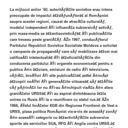
La mijlocul anilor ’60, autoritÄƒÅ£ile sovietice erau intens
preocupate de impactul â€ždÄƒunÄƒtorâ€ al RomÃ¢niei
asupra acestei regiuni, cauzat de atracÅ£ia culturalÄƒ,
modelul independent ÅŸi influenÅ£a subversivÄƒ activÄƒ,
prin mass-media sa â€žantisovieticÄƒâ€ ÅŸi publicaÅ£iile
care treceau peste graniÅ£Äƒ. ÃŽn 1967, conducÄƒtorul
Partidului Republicii Sovietice Socialiste Moldova a solicitat
o campanie de propagandÄƒ care sÄƒ mobilizeze â€žcei mai
calificaÅ£i intelectualiâ€ ÅŸi â€žoficialitÄƒÅ£ile din
conducerea partidului ÅŸi organele economiceâ€ pentru a
publica Ã®n â€žziare, emisiuni de radio ÅŸi televiziune,
cÄƒrÅ£i, broÅŸuri ÅŸi alte publicaÅ£iiâ€ astfel Ã®ncÃ¢t
â€žcopiii noÅŸtri ÅŸi generaÅ£iile viitoareâ€ sÄƒ â€žÅŸtie
cÄƒ pÄƒrinÅ£ii lor nu ÅŸi-au Ã®nchipuit viaÅ£a Ã®n afara
graniÅ£elor URSSâ€ ÅŸi au aspirat dintotdeauna â€žla
unirea cu Rusia ÅŸi la o reunificare cu statul rus.â€ ÃŽn
1968, ÅŸeful forÅ£elor KGB din Regiunea Frontierei de Vest a
URSS, plasa politica RomÃ¢niei vis-a-vis de aceastÄƒ zonÄƒ
Ã®n aceeaÅŸi categorie cu â€žactivitÄƒÅ£ile subversive
sporite ale serviciilor SUA, RFG ÅŸi Anglia contra URSS.â€