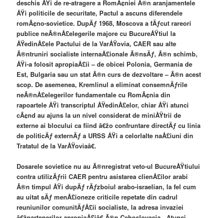
deschis ÅŸi de re-atragere a RomÃ¢niei Ã®n aranjamentele
ÅŸi politicile de securitate, Pactul a ascuns diferendele
romÃ¢no-sovietice. DupÄƒ 1968, Moscova a fÄƒcut rareori
publice neÃ®nÅ£elegerile majore cu BucureÅŸtiul la
ÅŸedinÅ£ele Pactului de la VarÅŸovia, CAER sau alte
Ã®ntruniri socialiste internaÅ£ionale Ã®nsÄƒ, Ã®n schimb,
ÅŸi-a folosit apropiaÅ£ii – de obicei Polonia, Germania de
Est, Bulgaria sau un stat Ã®n curs de dezvoltare – Ã®n acest
scop. De asemenea, Kremlinul a eliminat consemnÄƒrile
neÃ®nÅ£elegerilor fundamentale cu RomÃ¢nia din
rapoartele ÅŸi transcriptul ÅŸedinÅ£elor, chiar ÅŸi atunci
cÃ¢nd au ajuns la un nivel considerat de miniÅŸtrii de
externe ai blocului ca fiind â€žo confruntare directÄƒ cu linia
de politicÄƒ externÄƒ a URSS ÅŸi a celorlalte naÅ£iuni din
Tratatul de la VarÅŸoviaâ€.
Dosarele sovietice nu au Ã®nregistrat veto-ul BucureÅŸtiului
contra utilizÄƒrii CAER pentru asistarea clienÅ£ilor arabi
Ã®n timpul ÅŸi dupÄƒ rÄƒzboiul arabo-israelian, la fel cum
au uitat sÄƒ menÅ£ioneze criticile repetate din cadrul
reuniunilor comunitÄƒÅ£ii socialiste, la adresa invaziei
â€žpartenerilor apropiaÅ£iâ€ Ã®n Cehoslovacia . Atunci