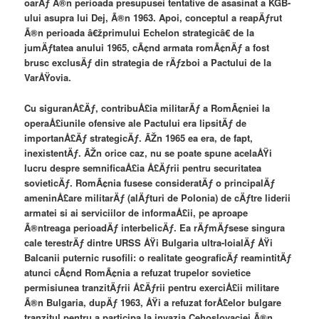
oarÄƒ Ã®n perioada presupusei tentative de asasinat a KGB-
ului asupra lui Dej, Ã®n 1963. Apoi, conceptul a reapÄƒrut
Ã®n perioada â€žprimului Echelon strategicâ€ de la
jumÄƒtatea anului 1965, cÃ¢nd armata romÃ¢nÄƒ a fost
brusc exclusÄƒ din strategia de rÄƒzboi a Pactului de la
VarÅŸovia.
Cu siguranÅ£Äƒ, contribuÅ£ia militarÄƒ a RomÃ¢niei la
operaÅ£iunile ofensive ale Pactului era lipsitÄƒ de
importanÅ£Äƒ strategicÄƒ. ÃŽn 1965 ea era, de fapt,
inexistentÄƒ. ÃŽn orice caz, nu se poate spune acelaÅŸi
lucru despre semnificaÅ£ia Å£Äƒrii pentru securitatea
sovieticÄƒ. RomÃ¢nia fusese consideratÄƒ o principalÄƒ
ameninÅ£are militarÄƒ (alÄƒturi de Polonia) de cÄƒtre liderii
armatei si ai serviciilor de informaÅ£ii, pe aproape
Ã®ntreaga perioadÄƒ interbelicÄƒ. Ea rÄƒmÄƒsese singura
cale terestrÄƒ dintre URSS ÅŸi Bulgaria ultra-loialÄƒ ÅŸi
Balcanii puternic rusofili: o realitate geograficÄƒ reamintitÄƒ
atunci cÃ¢nd RomÃ¢nia a refuzat trupelor sovietice
permisiunea tranzitÄƒrii Å£Äƒrii pentru exerciÅ£ii militare
Ã®n Bulgaria, dupÄƒ 1963, ÅŸi a refuzat forÅ£elor bulgare
tranzitul pentru a participa la invazia Cehoslovaciei Ã®n