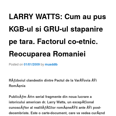
LARRY WATTS: Cum au pus
KGB-ul si GRU-ul stapanire
pe tara. Factorul co-etnic.
Reocuparea Romaniei
Posted on
01/01/2009
by
muaddib
RÄƒzboiul clandestin dintre Pactul de la VarÅŸovia ÅŸi
RomÃ¢nia
PublicÄƒm Ã®n serial fragmente din noua lucrare a
istoricului american dr. Larry Watts, un excepÅ£ional
cunoscÄƒtor al realitÄƒÅ£ilor romÃ¢neÅŸti ante ÅŸi post-
decembriste. Este o carte-document, care va vedea curÃ¢nd