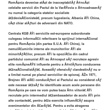
RomÃ¢nia devenise atÃ¢t de inacceptabilÄƒ Ã®ncÃ¢t
celelalte servicii din Pactul de la VarÅŸovia o Ã®ncadraserÄƒ
nu numai la categoria statelor socialiste
â€ždeviaÅ£ionisteâ€, precum Iugoslavia, Albania ÅŸi China,
cÃ¢t chiar alÄƒturi de adversarii din NATO.
Centrala KGB ÅŸi serviciile est-europene subordonate
culegeau informaÅ£ii referitoare la sprijinul internaÅ£ional
pentru RomÃ¢nia (din partea S.U.A. ÅŸi China), la
nemulÅ£umirile interne ale muncitorilor ÅŸi ale
minoritÄƒÅ£ilor, precum ÅŸi la opoziÅ£ia din cadrul
partidului comunist ÅŸi au Ã®nceput sÄƒ recruteze agresiv
elite romÃ¢neÅŸti influente pentru a Ã®nlÄƒtura conducerea
â€žnaÅ£ionalistÄƒâ€. AceastÄƒ ofensivÄƒ clandestinÄƒ nu s-
a limitat numai pe planul serviciilor de spionaj. ÃŽn 1971,
Brejnev ÅŸi alÅ£i conducÄƒtori ai Pactului au considerat cÄƒ
este necesar â€žsÄƒ fie identificate acum acele persoane din
RomÃ¢nia pe care ne vom putea baza Ã®n viitorâ€ ÅŸi
recrutate prin intermediul â€žambasadelor de acolo ÅŸi prin
alte contacteâ€, pentru â€ža exercita influenÅ£Äƒ asupra
evenimentelor din Å£arÄƒâ€. Pentru a evita atragerea