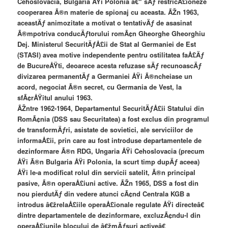
Cehoslovacia, Bulgaria ÅŸi Polonia â€“ sÄƒ restricÅ£ioneze
cooperarea Ã®n materie de spionaj cu aceasta. ÃŽn 1963,
aceastÄƒ animozitate a motivat o tentativÄƒ de asasinat
Ã®mpotriva conducÄƒtorului romÃ¢n Gheorghe Gheorghiu
Dej. Ministerul SecuritÄƒÅ£ii de Stat al Germaniei de Est
(STASI) avea motive independente pentru ostilitatea faÅ£Äƒ
de BucureÅŸti, deoarece acesta refuzase sÄƒ recunoascÄƒ
divizarea permanentÄƒ a Germaniei ÅŸi Ã®ncheiase un
acord, negociat Ã®n secret, cu Germania de Vest, la
sfÃ¢rÅŸitul anului 1963.
ÃŽntre 1962-1964, Departamentul SecuritÄƒÅ£ii Statului din
RomÃ¢nia (DSS sau Securitatea) a fost exclus din programul
de transformÄƒri, asistate de sovietici, ale serviciilor de
informaÅ£ii, prin care au fost introduse departamentele de
dezinformare Ã®n RDG, Ungaria ÅŸi Cehoslovacia (precum
ÅŸi Ã®n Bulgaria ÅŸi Polonia, la scurt timp dupÄƒ aceea)
ÅŸi le-a modificat rolul din servicii satelit, Ã®n principal
pasive, Ã®n operaÅ£iuni active. ÃŽn 1965, DSS a fost din
nou pierdutÄƒ din vedere atunci cÃ¢nd Centrala KGB a
introdus â€žrelaÅ£iile operaÅ£ionale regulate ÅŸi directeâ€
dintre departamentele de dezinformare, excluzÃ¢ndu-l din
operaÅ£iunile blocului de â€žmÄƒsuri activeâ€