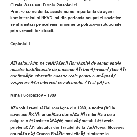
Gizela Wass sau Dionis Patapievici.
Printr-o coincidenta, aceste nume importante de agenti
kominternisti si NKVD-isti din perioada ocupatiei sovietice
se afla astazi pe aceleasi firmamente politico-institutionale
prin urmasii lor directi.
Capitolul I
ÃŽi asigurÄƒm pe cetÄƒÅ£enii RomÃ¢niei de sentimentele
noastre tradiÅ£ionale de prietenie ÅŸi bunÄƒ-vecinÄƒtate ÅŸi
confirmÄƒm eforturile noastre reale pentru o strÃ¢nsÄƒ
cooperare Ã®n interesul socialismului ÅŸi al pÄƒcii.
Mihail Gorbaciov – 1989
ÃŽn toiul revoluÅ£iei romÃ¢ne din 1989, autoritÄƒÅ£ile
sovietice Ã®ÅŸi anunÅ£au dorinÅ£a ÅŸi intenÅ£ia de a
asigura o â€žasistenÅ£Äƒâ€ masivÄƒ statului â€žvecin
prietenâ€ ÅŸi aliatului din Tratatul de la VarÅŸovia. Moscova
anunÅ£a cÄƒ Crucea RoÅŸie sovieticÄƒ trimisese la