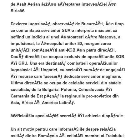
de Asalt Aerian â€žÃ®n aÅŸteptarea intervenÅ£iei Ã®n
Siriaâ€.
Devierea iugoslavÄƒ, observatÄƒ de BucureÅŸti, Ã®n timp
ce comunitatea serviciilor SUA o interpreta insistent ca
nefiind un indiciu al unei Ã®ntoarceri cÄƒtre Moscova, a
impulsionat, la Ã®nceputul anilor 80, reorganizarea
unitÄƒÅ£ii romÃ¢neÅŸti anti-KGB Ã®n patru direcÅ£ii.
DouÄƒ direcÅ£ii se ocupau exclusiv de operaÅ£iunile KGB
ÅŸi GRU. Una era destinatÄƒ combaterii operaÅ£iunilor
Iugoslaviei ÅŸi Ungariei, cu acelaÅŸi numÄƒr de angajaÅ£i
ÅŸi resurse care fuseserÄƒ dedicate serviciilor maghiare.
Ultima direcÅ£ie se ocupa de celelalte servicii din statele
socialiste, de la Bulgaria, Polonia, Cehoslovacia ÅŸi
Germania de Est pÃ¢nÄƒ la regimurile pro-sovietice din
Asia, Africa ÅŸi America LatinÄƒ.
â€žRelaÅ£ia specialÄƒâ€ secretÄƒ ÅŸi arhivele dispÄƒrute
Un alt motiv pentru care informaÅ£iile despre relaÅ£ia
ostilÄƒ dintre RomÃ¢nia ÅŸi ceilalÅ£i membri ai Tratatului