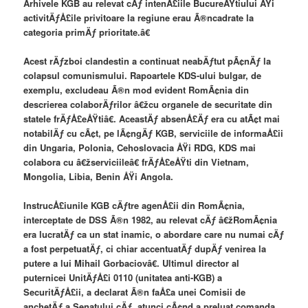
Arhivele KGB au relevat cÄƒ intenÅ£iile BucureÅŸtiului ÅŸi
activitÄƒÅ£ile privitoare la regiune erau Ã®ncadrate la
categoria primÄƒ prioritate.â€
Acest rÄƒzboi clandestin a continuat neabÄƒtut pÃ¢nÄƒ la
colapsul comunismului. Rapoartele KDS-ului bulgar, de
exemplu, excludeau Ã®n mod evident RomÃ¢nia din
descrierea colaborÄƒrilor â€žcu organele de securitate din
statele frÄƒÅ£eÅŸtiâ€. AceastÄƒ absenÅ£Äƒ era cu atÃ¢t mai
notabilÄƒ cu cÃ¢t, pe lÃ¢ngÄƒ KGB, serviciile de informaÅ£ii
din Ungaria, Polonia, Cehoslovacia ÅŸi RDG, KDS mai
colabora cu â€žserviciileâ€ frÄƒÅ£eÅŸti din Vietnam,
Mongolia, Libia, Benin ÅŸi Angola.
InstrucÅ£iunile KGB cÄƒtre agenÅ£ii din RomÃ¢nia,
interceptate de DSS Ã®n 1982, au relevat cÄƒ â€žRomÃ¢nia
era lucratÄƒ ca un stat inamic, o abordare care nu numai cÄƒ
a fost perpetuatÄƒ, ci chiar accentuatÄƒ dupÄƒ venirea la
putere a lui Mihail Gorbaciovâ€. Ultimul director al
puternicei UnitÄƒÅ£i 0110 (unitatea anti-KGB) a
SecuritÄƒÅ£ii, a declarat Ã®n faÅ£a unei Comisii de
anchetÄƒ a Senatului cÄƒ, atunci cÃ¢nd a preluat comanda