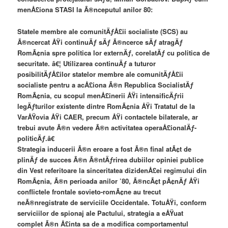
menÅ£iona STASI la Ã®nceputul anilor 80:
Statele membre ale comunitÄƒÅ£ii socialiste (SCS) au
Ã®ncercat ÅŸi continuÄƒ sÄƒ Ã®ncerce sÄƒ atragÄƒ
RomÃ¢nia spre politica lor externÄƒ, corelatÄƒ cu politica de
securitate. â€¦ Utilizarea continuÄƒ a tuturor
posibilitÄƒÅ£ilor statelor membre ale comunitÄƒÅ£ii
socialiste pentru a acÅ£iona Ã®n Republica SocialistÄƒ
RomÃ¢nia, cu scopul menÅ£inerii ÅŸi intensificÄƒrii
legÄƒturilor existente dintre RomÃ¢nia ÅŸi Tratatul de la
VarÅŸovia ÅŸi CAER, precum ÅŸi contactele bilaterale, ar
trebui avute Ã®n vedere Ã®n activitatea operaÅ£ionalÄƒ-
politicÄƒ.â€
Strategia inducerii Ã®n eroare a fost Ã®n final atÃ¢t de
plinÄƒ de succes Ã®n Ã®ntÄƒrirea dubiilor opiniei publice
din Vest referitoare la sinceritatea dizidenÅ£ei regimului din
RomÃ¢nia, Ã®n perioada anilor ’80, Ã®ncÃ¢t pÃ¢nÄƒ ÅŸi
conflictele frontale sovieto-romÃ¢ne au trecut
neÃ®nregistrate de serviciile Occidentale. TotuÅŸi, conform
serviciilor de spionaj ale Pactului, strategia a eÅŸuat
complet Ã®n Å£inta sa de a modifica comportamentul