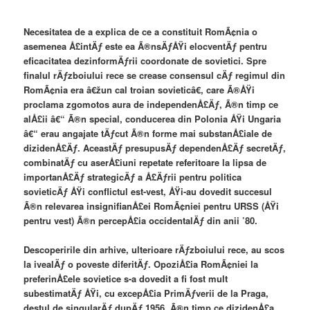
Necesitatea de a explica de ce a constituit RomÃ¢nia o
asemenea Å£intÄƒ este ea Ã®nsÄƒÅŸi elocventÄƒ pentru
eficacitatea dezinformÄƒrii coordonate de sovietici. Spre
finalul rÄƒzboiului rece se crease consensul cÄƒ regimul din
RomÃ¢nia era â€žun cal troian sovieticâ€, care Ã®ÅŸi
proclama zgomotos aura de independenÅ£Äƒ, Ã®n timp ce
alÅ£ii â€“ Ã®n special, conducerea din Polonia ÅŸi Ungaria
â€“ erau angajate tÄƒcut Ã®n forme mai substanÅ£iale de
dizidenÅ£Äƒ. AceastÄƒ presupusÄƒ dependenÅ£Äƒ secretÄƒ,
combinatÄƒ cu aserÅ£iuni repetate referitoare la lipsa de
importanÅ£Äƒ strategicÄƒ a Å£Äƒrii pentru politica
sovieticÄƒ ÅŸi conflictul est-vest, ÅŸi-au dovedit succesul
Ã®n relevarea insignifianÅ£ei RomÃ¢niei pentru URSS (ÅŸi
pentru vest) Ã®n percepÅ£ia occidentalÄƒ din anii ’80.
Descoperirile din arhive, ulterioare rÄƒzboiului rece, au scos
la ivealÄƒ o poveste diferitÄƒ. OpoziÅ£ia RomÃ¢niei la
preferinÅ£ele sovietice s-a dovedit a fi fost mult
subestimatÄƒ ÅŸi, cu excepÅ£ia PrimÄƒverii de la Praga,
destul de singularÄƒ dupÄƒ 1956, Ã®n timp ce dizidenÅ£a