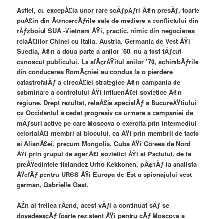
Astfel, cu excepÅ£ia unor rare scÄƒpÄƒri Ã®n presÄƒ, foarte
puÅ£in din Ã®ncercÄƒrile sale de mediere a conflictului din
rÄƒzboiul SUA -Vietnam ÅŸi, practic, nimic din negocierea
relaÅ£iilor Chinei cu Italia, Austria, Germania de Vest ÅŸi
Suedia, Ã®n a doua parte a anilor ’60, nu a fost fÄƒcut
cunoscut publicului. La sfÃ¢rÅŸitul anilor ’70, schimbÄƒrile
din conducerea RomÃ¢niei au condus la o pierdere
catastrofalÄƒ a direcÅ£iei strategice Ã®n campania de
subminare a controlului ÅŸi influenÅ£ei sovietice Ã®n
regiune. Drept rezultat, relaÅ£ia specialÄƒ a BucureÅŸtiului
cu Occidentul a cedat progresiv ca urmare a campaniei de
mÄƒsuri active pe care Moscova o exercita prin intermediul
celorlalÅ£i membri ai blocului, ca ÅŸi prin membrii de facto
ai AlianÅ£ei, precum Mongolia, Cuba ÅŸi Coreea de Nord
ÅŸi prin grupul de agenÅ£i sovietici ÅŸi ai Pactului, de la
preÅŸedintele finlandez Urho Kekkonen, pÃ¢nÄƒ la analista
ÅŸefÄƒ pentru URSS ÅŸi Europa de Est a spionajului vest
german, Gabrielle Gast.
ÃŽn al treilea rÃ¢nd, acest vÄƒl a continuat sÄƒ se
dovedeascÄƒ foarte rezistent ÅŸi pentru cÄƒ Moscova a