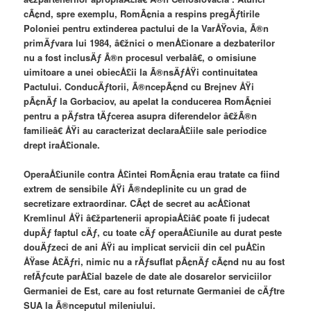
cÃ¢nd, spre exemplu, RomÃ¢nia a respins pregÄƒtirile
Poloniei pentru extinderea pactului de la VarÅŸovia, Ã®n
primÄƒvara lui 1984, â€žnici o menÅ£ionare a dezbaterilor
nu a fost inclusÄƒ Ã®n procesul verbalâ€, o omisiune
uimitoare a unei obiecÅ£ii la Ã®nsÄƒÅŸi continuitatea
Pactului. ConducÄƒtorii, Ã®ncepÃ¢nd cu Brejnev ÅŸi
pÃ¢nÄƒ la Gorbaciov, au apelat la conducerea RomÃ¢niei
pentru a pÄƒstra tÄƒcerea asupra diferendelor â€žÃ®n
familieâ€ ÅŸi au caracterizat declaraÅ£iile sale periodice
drept iraÅ£ionale.
OperaÅ£iunile contra Å£intei RomÃ¢nia erau tratate ca fiind
extrem de sensibile ÅŸi Ã®ndeplinite cu un grad de
secretizare extraordinar. CÃ¢t de secret au acÅ£ionat
Kremlinul ÅŸi â€žpartenerii apropiaÅ£iâ€ poate fi judecat
dupÄƒ faptul cÄƒ, cu toate cÄƒ operaÅ£iunile au durat peste
douÄƒzeci de ani ÅŸi au implicat servicii din cel puÅ£in
ÅŸase Å£Äƒri, nimic nu a rÄƒsuflat pÃ¢nÄƒ cÃ¢nd nu au fost
refÄƒcute parÅ£ial bazele de date ale dosarelor serviciilor
Germaniei de Est, care au fost returnate Germaniei de cÄƒtre
SUA la Ã®nceputul mileniului.