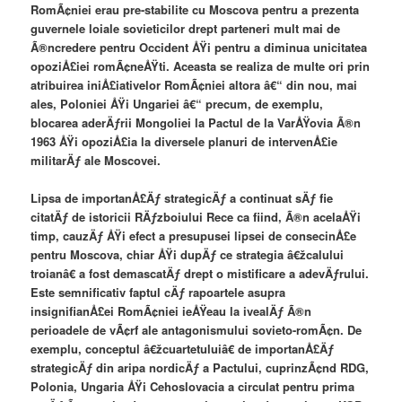
RomÃ¢niei erau pre-stabilite cu Moscova pentru a prezenta
guvernele loiale sovieticilor drept parteneri mult mai de
Ã®ncredere pentru Occident ÅŸi pentru a diminua unicitatea
opoziÅ£iei romÃ¢neÅŸti. Aceasta se realiza de multe ori prin
atribuirea iniÅ£iativelor RomÃ¢niei altora â€“ din nou, mai
ales, Poloniei ÅŸi Ungariei â€“ precum, de exemplu,
blocarea aderÄƒrii Mongoliei la Pactul de la VarÅŸovia Ã®n
1963 ÅŸi opoziÅ£ia la diversele planuri de intervenÅ£ie
militarÄƒ ale Moscovei.
Lipsa de importanÅ£Äƒ strategicÄƒ a continuat sÄƒ fie
citatÄƒ de istoricii RÄƒzboiului Rece ca fiind, Ã®n acelaÅŸi
timp, cauzÄƒ ÅŸi efect a presupusei lipsei de consecinÅ£e
pentru Moscova, chiar ÅŸi dupÄƒ ce strategia â€žcalului
troianâ€ a fost demascatÄƒ drept o mistificare a adevÄƒrului.
Este semnificativ faptul cÄƒ rapoartele asupra
insignifianÅ£ei RomÃ¢niei ieÅŸeau la ivealÄƒ Ã®n
perioadele de vÃ¢rf ale antagonismului sovieto-romÃ¢n. De
exemplu, conceptul â€žcuartetuluiâ€ de importanÅ£Äƒ
strategicÄƒ din aripa nordicÄƒ a Pactului, cuprinzÃ¢nd RDG,
Polonia, Ungaria ÅŸi Cehoslovacia a circulat pentru prima