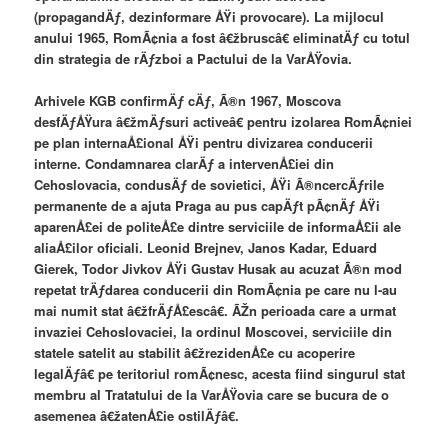
(propagandÄƒ, dezinformare ÅŸi provocare). La mijlocul
anului 1965, RomÃ¢nia a fost â€žbruscâ€ eliminatÄƒ cu totul
din strategia de rÄƒzboi a Pactului de la VarÅŸovia.
Arhivele KGB confirmÄƒ cÄƒ, Ã®n 1967, Moscova
desfÄƒÅŸura â€žmÄƒsuri activeâ€ pentru izolarea RomÃ¢niei
pe plan internaÅ£ional ÅŸi pentru divizarea conducerii
interne. Condamnarea clarÄƒ a intervenÅ£iei din
Cehoslovacia, condusÄƒ de sovietici, ÅŸi Ã®ncercÄƒrile
permanente de a ajuta Praga au pus capÄƒt pÃ¢nÄƒ ÅŸi
aparenÅ£ei de politeÅ£e dintre serviciile de informaÅ£ii ale
aliaÅ£ilor oficiali. Leonid Brejnev, Janos Kadar, Eduard
Gierek, Todor Jivkov ÅŸi Gustav Husak au acuzat Ã®n mod
repetat trÄƒdarea conducerii din RomÃ¢nia pe care nu l-au
mai numit stat â€žfrÄƒÅ£escâ€. ÃŽn perioada care a urmat
invaziei Cehoslovaciei, la ordinul Moscovei, serviciile din
statele satelit au stabilit â€žrezidenÅ£e cu acoperire
legalÄƒâ€ pe teritoriul romÃ¢nesc, acesta fiind singurul stat
membru al Tratatului de la VarÅŸovia care se bucura de o
asemenea â€žatenÅ£ie ostilÄƒâ€.