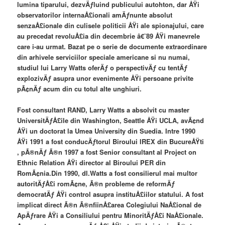
lumina tiparului, dezvÄƒluind publicului autohton, dar ÅŸi
observatorilor internaÅ£ionali amÄƒnunte absolut
senzaÅ£ionale din culisele politicii ÅŸi ale spionajului, care
au precedat revoluÅ£ia din decembrie â€˜89 ÅŸi manevrele
care i-au urmat. Bazat pe o serie de documente extraordinare
din arhivele serviciilor speciale americane si nu numai,
studiul lui Larry Watts oferÄƒ o perspectivÄƒ cu tentÄƒ
explozivÄƒ asupra unor evenimente ÅŸi persoane privite
pÃ¢nÄƒ acum din cu totul alte unghiuri.
Fost consultant RAND, Larry Watts a absolvit cu master
UniversitÄƒÅ£ile din Washington, Seattle ÅŸi UCLA, avÃ¢nd
ÅŸi un doctorat la Umea University din Suedia. Intre 1990
ÅŸi 1991 a fost conducÄƒtorul Biroului IREX din BucureÅŸti
, pÃ®nÄƒ Ã®n 1997 a fost Senior consultant al Project on
Ethnic Relation ÅŸi director al Biroului PER din
RomÃ¢nia.Din 1990, dl.Watts a fost consilierul mai multor
autoritÄƒÅ£i romÃ¢ne, Ã®n probleme de reformÄƒ
democratÄƒ ÅŸi control asupra instituÅ£iilor statului. A fost
implicat direct Ã®n Ã®nfiinÅ£area Colegiului NaÅ£ional de
ApÄƒrare ÅŸi a Consiliului pentru MinoritÄƒÅ£i NaÅ£ionale.