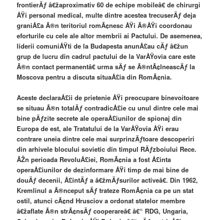
frontierÄƒ â€žaproximativ 60 de echipe mobileâ€ de chirurgi
ÅŸi personal medical, multe dintre acestea trecuserÄƒ deja
graniÅ£a Ã®n teritoriul romÃ¢nesc ÅŸi Ã®ÅŸi coordonau
eforturile cu cele ale altor membrii ai Pactului. De asemenea,
liderii comuniÅŸti de la Budapesta anunÅ£au cÄƒ â€žun
grup de lucru din cadrul pactului de la VarÅŸovia care este
Ã®n contact permanentâ€ urma sÄƒ se Ã®ntÃ¢lneascÄƒ la
Moscova pentru a discuta situaÅ£ia din RomÃ¢nia.
Aceste declaraÅ£ii de prietenie ÅŸi preocupare binevoitoare
se situau Ã®n totalÄƒ contradicÅ£ie cu unul dintre cele mai
bine pÄƒzite secrete ale operaÅ£iunilor de spionaj din
Europa de est, ale Tratatului de la VarÅŸovia ÅŸi erau
contrare uneia dintre cele mai surprinzÄƒtoare descoperiri
din arhivele blocului sovietic din timpul RÄƒzboiului Rece.
ÃŽn perioada RevoluÅ£iei, RomÃ¢nia a fost Å£inta
operaÅ£iunilor de dezinformare ÅŸi timp de mai bine de
douÄƒ decenii, Å£intÄƒ a â€žmÄƒsurilor activeâ€. Din 1962,
Kremlinul a Ã®nceput sÄƒ trateze RomÃ¢nia ca pe un stat
ostil, atunci cÃ¢nd Hrusciov a ordonat statelor membre
â€žaflate Ã®n strÃ¢nsÄƒ cooperareâ€ â€“ RDG, Ungaria,