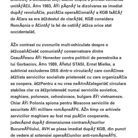
unitÄƒÅ£ii, Ã®n 1983, ÅŸi pÃ¢nÄƒ la dizolvarea sa imediat
dupÄƒ revoluÅ£ie, poziÅ£ia operaÅ£ionalÄƒ a KGB faÅ£Äƒ
de Å£ara sa era â€ždestul de clarÄƒâ€. KGB considera
RomÃ¢nia o Å£intÄƒ la fel de ostilÄƒ â€žca orice stat
occidentalâ€.
ÃŽn contrast cu zvonurile mult-vehiculate despre o
â€žcoaliÅ£ieâ€ comunistÄƒ conservatoare dintre
CeauÅŸescu ÅŸi Honecker contra politicii de perestroika a
lui Gorbaciov, Ã®n 1989, ÅŸeful STASI, Ernst Mielke, a
subliniat excluderea DSS dintr-o circularÄƒ care conÅ£inea
â€žlista serviciilor socialiste prieteneâ€ cu care organizaÅ£ia
sa coopera. â€žPentru a nu crea neÃ®nÅ£elegeriâ€ circulara
stabilea clar ca â€žprieteneâ€ numai serviciile sovietice,
maghiare, poloneze, cehoslovace, bulgare ÅŸi vietnameze.
Chiar ÅŸi Polonia spiona pentru Moscova serviciile de
securitate ÅŸi militare romÃ¢neÅŸti. ÃŽn timp ce arhivele
serviciilor maghiare au fost mai puÅ£in cooperante,
judecÃ¢nd dupÄƒ dimensiunea contramÄƒsurilor
BucureÅŸtiului, AVH se plasa imediat dupÄƒ KGB, din punct
de vedere al extensiei operaÅ£iunilor anti-romÃ¢neÅŸti.