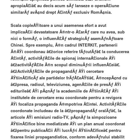
apropiaÅ£iâ€ au decis acum sÄƒ lanseze o operaÅ£iune
similarÄƒ avÃ¢nd drept Å£intÄƒ exclusiv RomÃ¢nia.
Scala copleÅŸitoare a unui asemenea efort a avut
implicaÅ£ii devastatoare Ã®ntr-o Å£arÄƒ care nu avea, sub
nici o formÄƒ, o influenÅ£Äƒ strategicÄƒ asemÄƒnÄƒtoare
Chinei. Spre exemplu, Ã®n cadrul INTERKIT, partenerii
Ã®ÅŸi coordonau â€žorice referire fÄƒcutÄƒâ€ la conducerea
Å£intÄƒ, activitÄƒÅ£ile de spionaj internaÅ£ionale ÅŸi
â€žactivitÄƒÅ£ile Ã®n scopul diminuÄƒrii influenÅ£eiâ€.
â€žActivitÄƒÅ£ile de propagandÄƒ ÅŸi cercetare
ÅŸtiinÅ£ificÄƒ ale partidelor frÄƒÅ£eÅŸtiâ€, Ã®ncepÃ¢nd cu
â€žpresa, radioul, televiziunea, agenÅ£iile de presÄƒ ÅŸi
editurileâ€ ÅŸi pÃ¢nÄƒ la academiile de ÅŸtiinÅ£Äƒ ÅŸi
institutele de cercetare erau coordonate pentru a revigora
ÅŸi focaliza propaganda Ã®mpotriva Å£intei. ActivitÄƒÅ£ile
coordonate includeau de la â€žpropagandÄƒ oralÄƒâ€, la
articole ÅŸi emisiuni radio-TV, pÃ¢nÄƒ la simpozioane
ÅŸtiinÅ£ifice bine mediatizate ÅŸi un plan anual coordonat
â€žpentru publicaÅ£ii ÅŸi lucrÄƒri ÅŸtiinÅ£ificeâ€ pentru
fixarea liniei propagandistice, conform adevÄƒrului stabilit