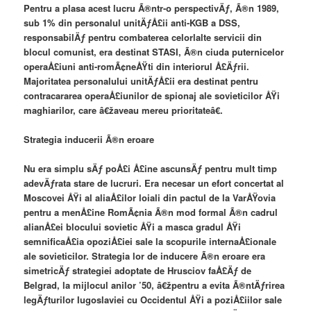
Pentru a plasa acest lucru Ã®ntr-o perspectivÄƒ, Ã®n 1989,
sub 1% din personalul unitÄƒÅ£ii anti-KGB a DSS,
responsabilÄƒ pentru combaterea celorlalte servicii din
blocul comunist, era destinat STASI, Ã®n ciuda puternicelor
operaÅ£iuni anti-romÃ¢neÅŸti din interiorul Å£Äƒrii.
Majoritatea personalului unitÄƒÅ£ii era destinat pentru
contracararea operaÅ£iunilor de spionaj ale sovieticilor ÅŸi
maghiarilor, care â€žaveau mereu prioritateâ€.
Strategia inducerii Ã®n eroare
Nu era simplu sÄƒ poÅ£i Å£ine ascunsÄƒ pentru mult timp
adevÄƒrata stare de lucruri. Era necesar un efort concertat al
Moscovei ÅŸi al aliaÅ£ilor loiali din pactul de la VarÅŸovia
pentru a menÅ£ine RomÃ¢nia Ã®n mod formal Ã®n cadrul
alianÅ£ei blocului sovietic ÅŸi a masca gradul ÅŸi
semnificaÅ£ia opoziÅ£iei sale la scopurile internaÅ£ionale
ale sovieticilor. Strategia lor de inducere Ã®n eroare era
simetricÄƒ strategiei adoptate de Hrusciov faÅ£Äƒ de
Belgrad, la mijlocul anilor ’50, â€žpentru a evita Ã®ntÄƒrirea
legÄƒturilor Iugoslaviei cu Occidentul ÅŸi a poziÅ£iilor sale