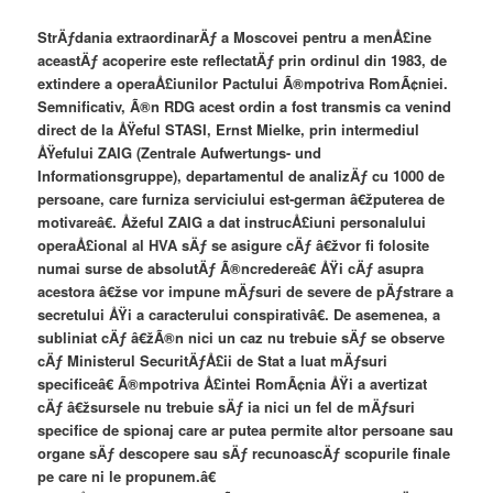
StrÄƒdania extraordinarÄƒ a Moscovei pentru a menÅ£ine
aceastÄƒ acoperire este reflectatÄƒ prin ordinul din 1983, de
extindere a operaÅ£iunilor Pactului Ã®mpotriva RomÃ¢niei.
Semnificativ, Ã®n RDG acest ordin a fost transmis ca venind
direct de la ÅŸeful STASI, Ernst Mielke, prin intermediul
ÅŸefului ZAIG (Zentrale Aufwertungs- und
Informationsgruppe), departamentul de analizÄƒ cu 1000 de
persoane, care furniza serviciului est-german â€žputerea de
motivareâ€. Åžeful ZAIG a dat instrucÅ£iuni personalului
operaÅ£ional al HVA sÄƒ se asigure cÄƒ â€žvor fi folosite
numai surse de absolutÄƒ Ã®ncredereâ€ ÅŸi cÄƒ asupra
acestora â€žse vor impune mÄƒsuri de severe de pÄƒstrare a
secretului ÅŸi a caracterului conspirativâ€. De asemenea, a
subliniat cÄƒ â€žÃ®n nici un caz nu trebuie sÄƒ se observe
cÄƒ Ministerul SecuritÄƒÅ£ii de Stat a luat mÄƒsuri
specificeâ€ Ã®mpotriva Å£intei RomÃ¢nia ÅŸi a avertizat
cÄƒ â€žsursele nu trebuie sÄƒ ia nici un fel de mÄƒsuri
specifice de spionaj care ar putea permite altor persoane sau
organe sÄƒ descopere sau sÄƒ recunoascÄƒ scopurile finale
pe care ni le propunem.â€