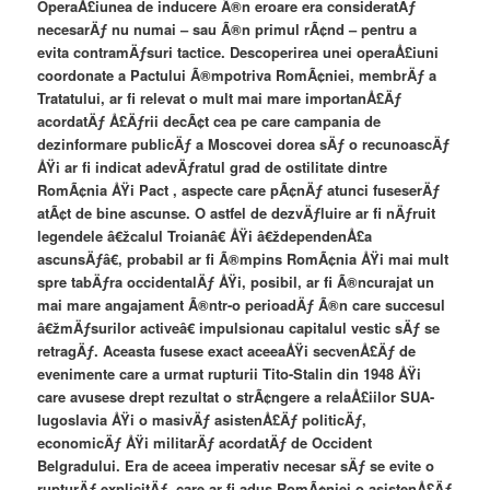
OperaÅ£iunea de inducere Ã®n eroare era consideratÄƒ
necesarÄƒ nu numai – sau Ã®n primul rÃ¢nd – pentru a
evita contramÄƒsuri tactice. Descoperirea unei operaÅ£iuni
coordonate a Pactului Ã®mpotriva RomÃ¢niei, membrÄƒ a
Tratatului, ar fi relevat o mult mai mare importanÅ£Äƒ
acordatÄƒ Å£Äƒrii decÃ¢t cea pe care campania de
dezinformare publicÄƒ a Moscovei dorea sÄƒ o recunoascÄƒ
ÅŸi ar fi indicat adevÄƒratul grad de ostilitate dintre
RomÃ¢nia ÅŸi Pact , aspecte care pÃ¢nÄƒ atunci fuseserÄƒ
atÃ¢t de bine ascunse. O astfel de dezvÄƒluire ar fi nÄƒruit
legendele â€žcalul Troianâ€ ÅŸi â€ždependenÅ£a
ascunsÄƒâ€, probabil ar fi Ã®mpins RomÃ¢nia ÅŸi mai mult
spre tabÄƒra occidentalÄƒ ÅŸi, posibil, ar fi Ã®ncurajat un
mai mare angajament Ã®ntr-o perioadÄƒ Ã®n care succesul
â€žmÄƒsurilor activeâ€ impulsionau capitalul vestic sÄƒ se
retragÄƒ. Aceasta fusese exact aceeaÅŸi secvenÅ£Äƒ de
evenimente care a urmat rupturii Tito-Stalin din 1948 ÅŸi
care avusese drept rezultat o strÃ¢ngere a relaÅ£iilor SUA-
Iugoslavia ÅŸi o masivÄƒ asistenÅ£Äƒ politicÄƒ,
economicÄƒ ÅŸi militarÄƒ acordatÄƒ de Occident
Belgradului. Era de aceea imperativ necesar sÄƒ se evite o
rupturÄƒ explicitÄƒ, care ar fi adus RomÃ¢niei o asistenÅ£Äƒ