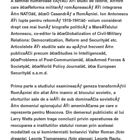
A semnat numeroase cÄƒrÅ£i ÅŸi studii de istorie, Ã®ntre
care â€œReforma militarÄƒ romÃ¢neascÄƒ ÅŸi integrarea
Ã®n NATOâ€, â€œO CasandrÄƒ a RomÃ¢niei. Ion Antonescu
ÅŸi lupta pentru reformÄƒ 1918-1941â€- volum considerat
drept cea mai bunÄƒ biografie politicÄƒ a MareÅŸalului
Antonescu, co-editor la â€œGlobalization of Civil-Military
Relations: Democratization, Reform and Securityâ€ etc.
Articolelele ÅŸi studiile sale au apÄƒrut frecvent Ã®n
publicaÅ£ii precum â€œStudies in Intelligenceâ€,
â€œProblems of Post-Communismâ€, â€œArmed Forces &
Societyâ€, â€œWorld Policy Journalâ€, â€œ European
Securityâ€ s.a.m.d.
Prima parte a studiului examineazÄƒ geneza transformÄƒrii
RomÃ¢niei din aliat Ã®n inamic al blocului sovietic, a
eforturilor sale de a ieÅŸi de sub dominaÅ£ia sovieticÄƒ
Ã®n domeniul spionajului ÅŸi ameninÅ£area pe care o
reprezenta pentru Moscova. Din demersul publicistic al lui
Larry Watts putem trage concluzii privin operatiunea de
reocuparea a institutiilor statului roman prin aceleasi
modalitati ca si kominternistii bolsevici Valter Roman
(foto
dreapta)
, Leonte Tismaneanu
(foto stanga)
, Leonte Rautu,