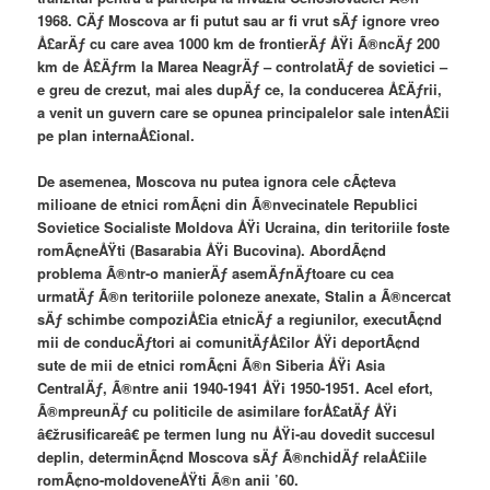
1968. CÄƒ Moscova ar fi putut sau ar fi vrut sÄƒ ignore vreo
Å£arÄƒ cu care avea 1000 km de frontierÄƒ ÅŸi Ã®ncÄƒ 200
km de Å£Äƒrm la Marea NeagrÄƒ – controlatÄƒ de sovietici –
e greu de crezut, mai ales dupÄƒ ce, la conducerea Å£Äƒrii,
a venit un guvern care se opunea principalelor sale intenÅ£ii
pe plan internaÅ£ional.
De asemenea, Moscova nu putea ignora cele cÃ¢teva
milioane de etnici romÃ¢ni din Ã®nvecinatele Republici
Sovietice Socialiste Moldova ÅŸi Ucraina, din teritoriile foste
romÃ¢neÅŸti (Basarabia ÅŸi Bucovina). AbordÃ¢nd
problema Ã®ntr-o manierÄƒ asemÄƒnÄƒtoare cu cea
urmatÄƒ Ã®n teritoriile poloneze anexate, Stalin a Ã®ncercat
sÄƒ schimbe compoziÅ£ia etnicÄƒ a regiunilor, executÃ¢nd
mii de conducÄƒtori ai comunitÄƒÅ£ilor ÅŸi deportÃ¢nd
sute de mii de etnici romÃ¢ni Ã®n Siberia ÅŸi Asia
CentralÄƒ, Ã®ntre anii 1940-1941 ÅŸi 1950-1951. Acel efort,
Ã®mpreunÄƒ cu politicile de asimilare forÅ£atÄƒ ÅŸi
â€žrusificareâ€ pe termen lung nu ÅŸi-au dovedit succesul
deplin, determinÃ¢nd Moscova sÄƒ Ã®nchidÄƒ relaÅ£iile
romÃ¢no-moldoveneÅŸti Ã®n anii ’60.