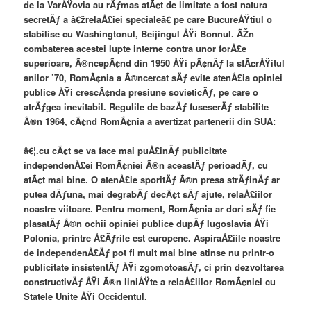
de la VarÅŸovia au rÄƒmas atÃ¢t de limitate a fost natura
secretÄƒ a â€žrelaÅ£iei specialeâ€ pe care BucureÅŸtiul o
stabilise cu Washingtonul, Beijingul ÅŸi Bonnul. ÃŽn
combaterea acestei lupte interne contra unor forÅ£e
superioare, Ã®ncepÃ¢nd din 1950 ÅŸi pÃ¢nÄƒ la sfÃ¢rÅŸitul
anilor ’70, RomÃ¢nia a Ã®ncercat sÄƒ evite atenÅ£ia opiniei
publice ÅŸi crescÃ¢nda presiune sovieticÄƒ, pe care o
atrÄƒgea inevitabil. Regulile de bazÄƒ fuseserÄƒ stabilite
Ã®n 1964, cÃ¢nd RomÃ¢nia a avertizat partenerii din SUA:
â€¦.cu cÃ¢t se va face mai puÅ£inÄƒ publicitate
independenÅ£ei RomÃ¢niei Ã®n aceastÄƒ perioadÄƒ, cu
atÃ¢t mai bine. O atenÅ£ie sporitÄƒ Ã®n presa strÄƒinÄƒ ar
putea dÄƒuna, mai degrabÄƒ decÃ¢t sÄƒ ajute, relaÅ£iilor
noastre viitoare. Pentru moment, RomÃ¢nia ar dori sÄƒ fie
plasatÄƒ Ã®n ochii opiniei publice dupÄƒ Iugoslavia ÅŸi
Polonia, printre Å£Äƒrile est europene. AspiraÅ£iile noastre
de independenÅ£Äƒ pot fi mult mai bine atinse nu printr-o
publicitate insistentÄƒ ÅŸi zgomotoasÄƒ, ci prin dezvoltarea
constructivÄƒ ÅŸi Ã®n liniÅŸte a relaÅ£iilor RomÃ¢niei cu
Statele Unite ÅŸi Occidentul.