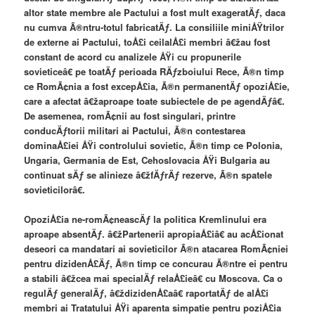
altor state membre ale Pactului a fost mult exageratÄƒ, daca
nu cumva Ã®ntru-totul fabricatÄƒ. La consiliile miniÅŸtrilor
de externe ai Pactului, toÅ£i ceilalÅ£i membri â€žau fost
constant de acord cu analizele ÅŸi cu propunerile
sovieticeâ€ pe toatÄƒ perioada RÄƒzboiului Rece, Ã®n timp
ce RomÃ¢nia a fost excepÅ£ia, Ã®n permanentÄƒ opoziÅ£ie,
care a afectat â€žaproape toate subiectele de pe agendÄƒâ€.
De asemenea, romÃ¢nii au fost singulari, printre
conducÄƒtorii militari ai Pactului, Ã®n contestarea
dominaÅ£iei ÅŸi controlului sovietic, Ã®n timp ce Polonia,
Ungaria, Germania de Est, Cehoslovacia ÅŸi Bulgaria au
continuat sÄƒ se alinieze â€žfÄƒrÄƒ rezerve, Ã®n spatele
sovieticilorâ€.
OpoziÅ£ia ne-romÃ¢neascÄƒ la politica Kremlinului era
aproape absentÄƒ. â€žPartenerii apropiaÅ£iâ€ au acÅ£ionat
deseori ca mandatari ai sovieticilor Ã®n atacarea RomÃ¢niei
pentru dizidenÅ£Äƒ, Ã®n timp ce concurau Ã®ntre ei pentru
a stabili â€žcea mai specialÄƒ relaÅ£ieâ€ cu Moscova. Ca o
regulÄƒ generalÄƒ, â€ždizidenÅ£aâ€ raportatÄƒ de alÅ£i
membri ai Tratatului ÅŸi aparenta simpatie pentru poziÅ£ia