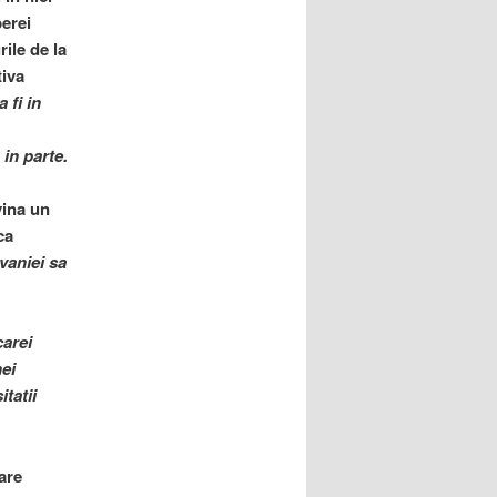
berei
rile de la
tiva
 fi in
 in parte.
vina un
ca
lvaniei sa
carei
nei
itatii
are