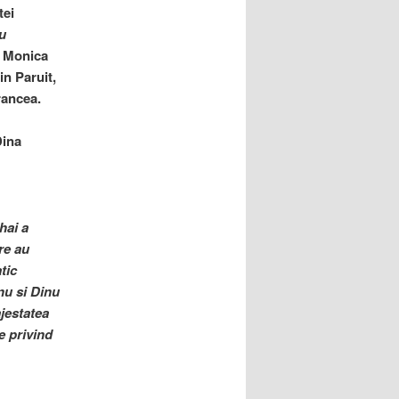
tei
u
, Monica
n Paruit,
rancea.
Dina
hai a
re au
tic
nu si Dinu
jestatea
e privind