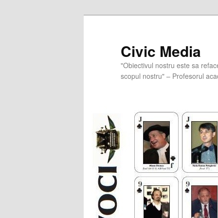
Skip
to
primary
Civic Media
content
"Obiectivul nostru este sa refac
scopul nostru" – Profesorul aca