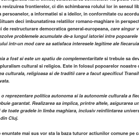
 revizuirea frontierelor, ci din schimbarea rolului lor in sensul li
 a persoanelor, a informatiei si a ideilor, in conformitate cu acordu
 Situam deci imbunatatirea relatiilor romano-maghiare in perspec
i de restructurare democratica general-europeana,
care singur va
rezolve problemele acumulate de-a lungul istoriei intre popoarele
lui intr-un mod care sa satisfaca interesele legitime ale fiecaruia
nia a fost si este un spatiu de complementaritate
si trebuie sa de
luralism cultural si religios. Este in folosul popoarelor noastre 
ea culturala, religioasa si de traditii care a facut specificul Transi
vata.
 o reprezentare politica autonoma si la autonomie culturala a fie
ebuie garantat. Realizarea sa implica, printre altele, asigurarea u
i de toate gradele in limba maghiara, inclusiv reinfiintarea univers
din Cluj.
le enuntate mai sus vor sta la baza tuturor actiunilor comune pe c