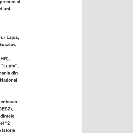
 precum si
tiuni.
Fur Lajos,
Gusztav,
DHR),
 “Lupta”,
mania din
 National
ckenbauer
IDESZ),
dintele
ei “2
 Istorie