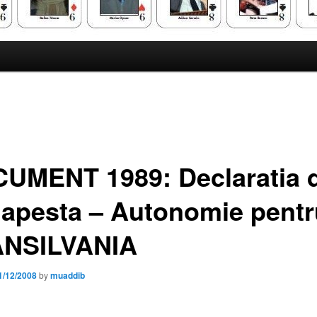
UMENT 1989: Declaratia d
apesta – Autonomie pentr
NSILVANIA
1/12/2008
by
muaddib