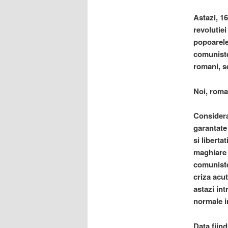
Astazi, 16
revolutie
popoarele 
comuniste
romani, s
Noi, roma
Considera
garantate 
si libert
maghiare 
comuniste 
criza acu
astazi int
normale in
Data fiind