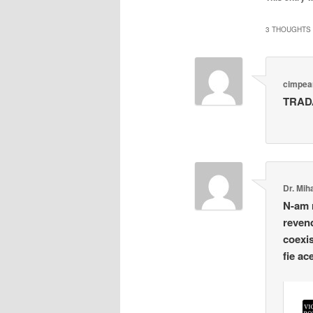
3 THOUGHTS 
cimpea
TRAD
Dr. Miha
N-am r
revend
coexis
fie ac