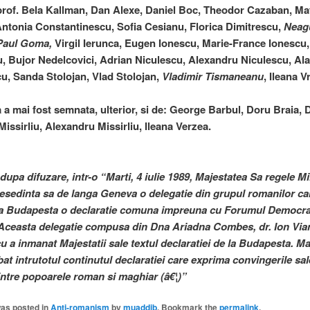
 prof. Bela Kallman, Dan Alexe, Daniel Boc, Theodor Cazaban, Ma
ntonia Constantinescu, Sofia Cesianu, Florica Dimitrescu,
Neag
 Paul Goma,
Virgil Ierunca, Eugen Ionescu, Marie-France Ionescu
, Bujor Nedelcovici, Adrian Niculescu, Alexandru Niculescu, Alai
cu, Sanda Stolojan, Vlad Stolojan,
Vladimir Tismaneanu
, Ileana V
a a mai fost semnata, ulterior, si de: George Barbul, Doru Braia, 
issirliu, Alexandru Missirliu, Ileana Verzea.
dupa difuzare, intr-o “Marti, 4 iulie 1989, Majestatea Sa regele Mi
 resedinta sa de langa Geneva o delegatie din grupul romanilor ca
la Budapesta o declaratie comuna impreuna cu Forumul Democra
Aceasta delegatie compusa din Dna Ariadna Combes, dr. Ion Via
u a inmanat Majestatii sale textul declaratiei de la Budapesta. Ma
at intrutotul continutul declaratiei care exprima convingerile sal
dintre popoarele roman si maghiar (â€¦)”
was posted in
Anti-romanism
by
muaddib
. Bookmark the
permalink
.