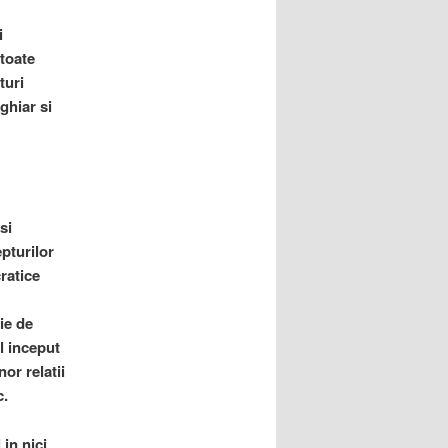
i
toate
turi
ghiar si
si
epturilor
ratice
ie de
l inceput
or relatii
c.
 in nici