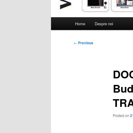
Main
Home
Despre noi
menu
Post
←
Previous
navigation
DOC
Bud
TRA
Posted on
2