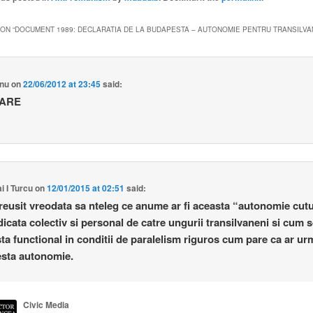
ON “
DOCUMENT 1989: DECLARATIA DE LA BUDAPESTA – AUTONOMIE PENTRU TRANSILVA
nu
on
22/06/2012 at 23:45
said:
ARE
i I Turcu
on
12/01/2015 at 02:51
said:
eusit vreodata sa nteleg ce anume ar fi aceasta “autonomie cut
icata colectiv si personal de catre ungurii transilvaneni si cum s
ta functional in conditii de paralelism riguros cum pare ca ar ur
esta autonomie.
Civic Media