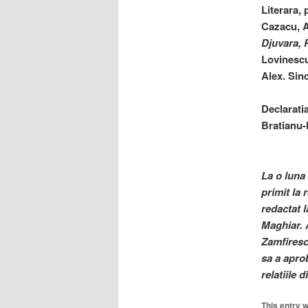
Literara,
Cazacu, A
Djuvara,
Lovinescu
Alex. Sin
Declarati
Bratianu-M
La o luna 
primit la
redactat 
Maghiar. 
Zamfiresc
sa a aprob
relatiile 
This entry 