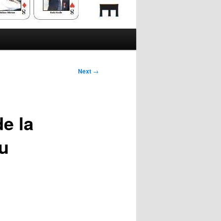
Next
→
e la
u