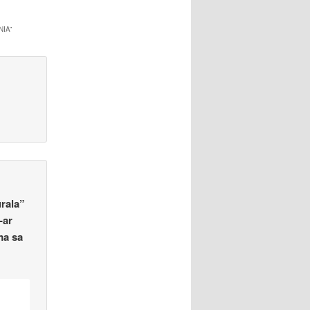
NIA
”
urala”
-ar
ma sa