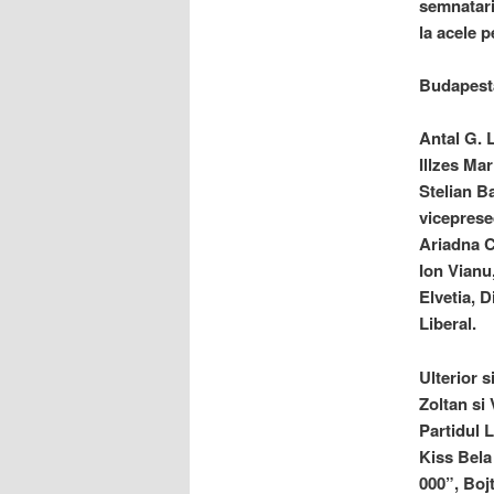
semnatarii
la acele p
Budapesta
Antal G. 
Illzes Ma
Stelian B
viceprese
Ariadna C
Ion Vianu
Elvetia, 
Liberal.
Ulterior s
Zoltan si
Partidul 
Kiss Bela 
000”, Bojt