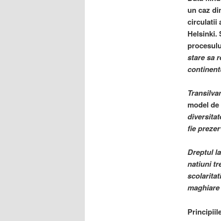
un caz din
circulatii
Helsinki.
procesulu
stare sa 
continentu
Transilva
model de p
diversitat
fie prezer
Dreptul la
natiuni tr
scolaritat
maghiare 
Principii