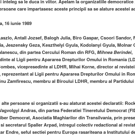
 inteleg sa le duca in viitor. Apelam la organizatiile democratice
ersoane care impartasesc aceste principii sa se alature acestei ac
, 16 iunie 1989
Laszlo, Antall Jozsef, Balogh Julia, Biro Gaspar, Csoori Sandor, 
ria, Jeszensky Geza, Keszthelyi Gyula, Kodolanyi Gyula, Molnar 
alanescu, din partea Cercului Roman din RFG,
Mihnea Berindei
,
dinte al Ligii pentru Apararea Drepturilor Omului in Romania (L
ombes, vicepresedinte al LDHR, Mihai Korne, director al revistei
, reprezentant al Ligii pentru Apararea Drepturilor Omului in Ro
Dinu Zamfirescu, membru al Biroului LDHR, membru al Partidului
i alte persoane si organizatii s-au alaturat acestei declaratii: Ro
 Vagvolgyi Andras, din partea Federatiei Tineretului Democrat (F
Liber Democrat, Asociatia Maghiarilor din Transilvania, prin prese
si secretarul Spaller Arpad, intregul colectiv redactional al revist
ar Endre, seful sectiei pentru Europa rasariteana a Institutului de