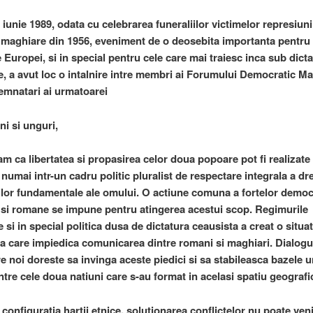
 iunie 1989, odata cu celebrarea funeraliilor victimelor represiuni
i maghiare din 1956, eveniment de o deosebita importanta pentru 
Europei, si in special pentru cele care mai traiesc inca sub dicta
, a avut loc o intalnire intre membri ai Forumului Democratic Ma
emnatari ai urmatoarei
ni si unguri,
m ca libertatea si propasirea celor doua popoare pot fi realizate 
numai intr-un cadru politic pluralist de respectare integrala a dr
atilor fundamentale ale omului. O actiune comuna a fortelor democ
si romane se impune pentru atingerea acestui scop. Regimurile
si in special politica dusa de dictatura ceausista a creat o situat
ta care impiedica comunicarea dintre romani si maghiari. Dialogu
re noi doreste sa invinga aceste piedici si sa stabileasca bazele un
tre cele doua natiuni care s-au format in acelasi spatiu geografi
 configuratia hartii etnice, solutionarea conflictelor nu poate veni