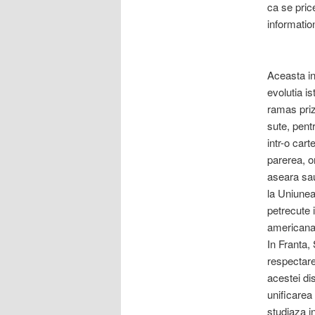
ca se price
informatio
Aceasta in
evolutia is
ramas priz
sute, pent
intr-o cart
parerea, o
aseara sau
la Uniune
petrecute i
americana 
In Franta, 
respectare
acestei dis
unificarea
studiaza i