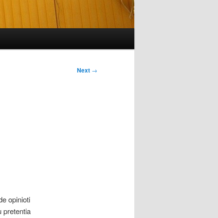
Next
→
de opinioti
u pretentia