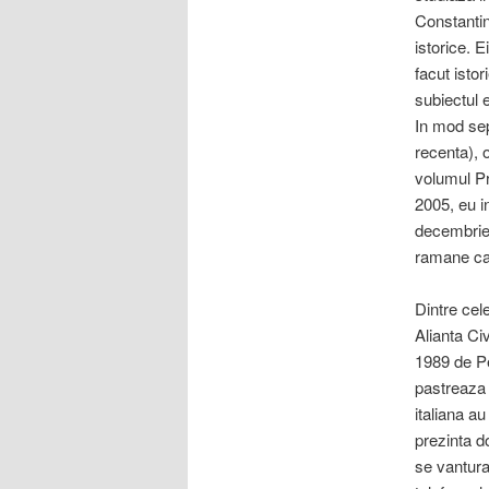
Constantin
istorice. 
facut istor
subiectul e
In mod sepa
recenta), 
volumul Pr
2005, eu i
decembrie 
ramane ca 
Dintre cele
Alianta Ci
1989 de Pe
pastreaza 
italiana au
prezinta d
se vantura 