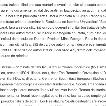
escu traiesc, fiind eroi sau martori ai evenimentelor si totodata perso
Ei au emis documente, au dat declaratii, au luat decizii, au avut mandat
ie. La noi a fost publicata cartea Istoria imediata a lui Jean-Francois So
ste tratat printr-un seminar la Facultatea de Istorie a Universitatii “Spi
rat, fara a se constitui intr-un corp coerent si unitar (un tratat de Isto
opera unor autori romani se inscrie in categoria enuntata, cum este, 
incipiul dominoului de Dumitru Preda si Mihai Retegan. Pana in dec
nsumi am citit si fisat 392 de carti de autori romani despre evenimente
1989 si 78 scrise de autori straini. Doar vreo 4-5, dintre cele romanes
surse de referinta.
 straine – dominate de fabulatii, isterii si izvoare indoielnice (tip Tis
vica, presa antiFSN- Iliescu etc.), doar The Romanian Revolution of
ter Siani-Davis, director al Centre for South-East European Studies 
rigoarea metodologica a cercetarii fundamentale. Scoala americana 
 lansat deja lucrari despre “interviul” ca izvor istoric. Teama de istoric
ocumentat un trecut recent agitat este, in sine, teama ca se umple gol
pseudoanalistii de ecran. Lor li se alatura “baietii destepti” care inro