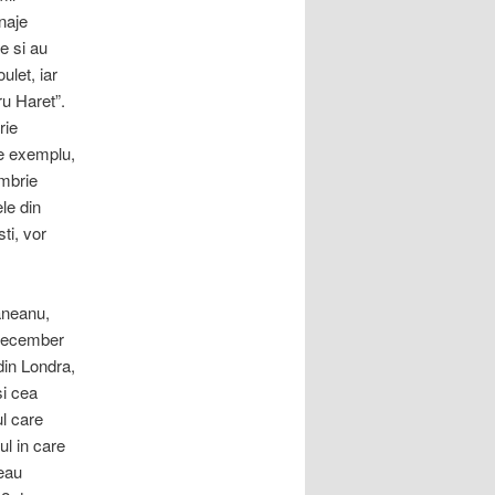
naje
e si au
ulet, iar
ru Haret”.
rie
de exemplu,
embrie
le din
ti, vor
maneanu,
 December
din Londra,
si cea
ul care
ul in care
seau