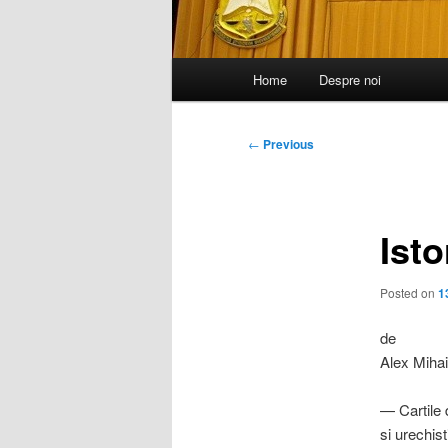
Main
Home
Despre noi
menu
Post
←
Previous
navigation
Isto
Posted on
1
de
Alex Miha
— Cartile d
si urechist