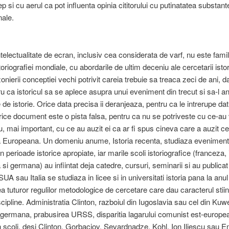
p si cu aerul ca pot influenta opinia cititorului cu putinatatea substante
nale.
telectualitate de ecran, inclusiv cea considerata de varf, nu este famil
toriografiei mondiale, cu abordarile de ultim deceniu ale cercetarii isto
onierii conceptiei vechi potrivit careia trebuie sa treaca zeci de ani, 
ru ca istoricul sa se aplece asupra unui eveniment din trecut si sa-l a
e de istorie. Orice data precisa ii deranjeaza, pentru ca le intrerupe dat
rice document este o pista falsa, pentru ca nu se potriveste cu ce-au 
, mai important, cu ce au auzit ei ca ar fi spus cineva care a auzit c
a Europeana. Un domeniu anume, Istoria recenta, studiaza eveniment
n perioade istorice apropiate, iar marile scoli istoriografice (franceza, i
si germana) au infiintat deja catedre, cursuri, seminarii si au publica
SUA sau Italia se studiaza in licee si in universitati istoria pana la anu
a tuturor regulilor metodologice de cercetare care dau caracterul stiint
cipline. Administratia Clinton, razboiul din Iugoslavia sau cel din Kuwe
 germana, prabusirea URSS, disparitia lagarului comunist est-europe
n scoli, desi Clinton, Gorbaciov, Sevardnadze, Kohl, Ion Iliescu sau E