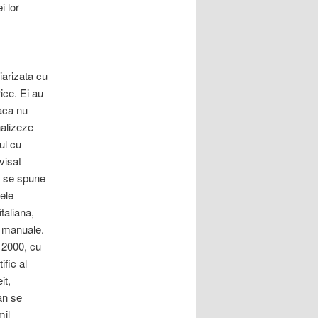
i lor
iarizata cu
rice. Ei au
daca nu
nalizeze
ul cu
visat
e se spune
ele
taliana,
t manuale.
l 2000, cu
ific al
it,
an se
mil