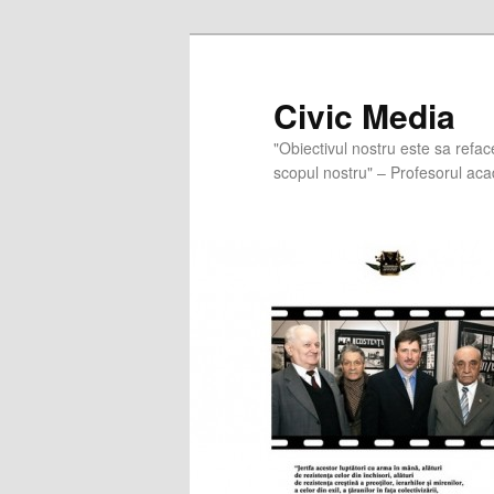
Skip
to
primary
Civic Media
content
"Obiectivul nostru este sa refac
scopul nostru" – Profesorul aca