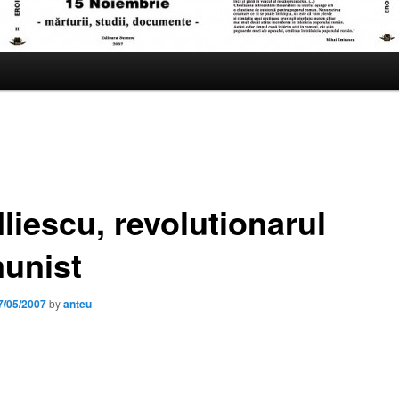
Iliescu, revolutionarul
unist
7/05/2007
by
anteu