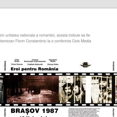
em unitatea nationala a romanilor, acesta trebuie sa fie
demician Florin Constantiniu la o conferinta Civic Media