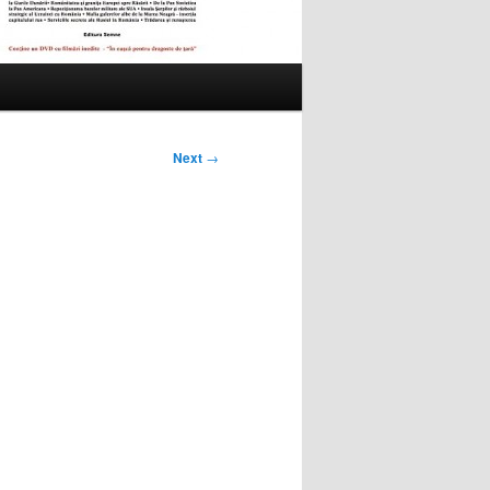
Next
→