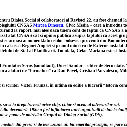
ru Dialog Social si colaboratori ai Revistei 22, au fost chemati l
l Colegiului CNSAS
Mircea Dinescu
. Civic Media – care a introdus 
n curand la raport, mai ales daca tinem cont de faptul ca CNSAS a a
at atat CNSAS cat si opinia publica asupra faptului ca acest grup in
unist si urmasi ai nomenklaturistilor bolsevici proveniti din Komi
din caleasca Reginei Angliei si primul ministru de Externe instalat 
itetului de Stat al Planificarii. Totodata, Celac Mariana este si fo
 Fundatiei Soros (simultant), Dorel Sandor – ofiter de Securitate, 
nca alaturi de “formatori” ca Dan Pavel, Cristian Parvulescu, Mih
i scriitor Victor Frunza, in ultima sa editie a lucrarii “Istoria co
sa-si ia drept travesti orice chip, chiar si acela al advesarilor sai.
ei din decembrie 1989 a fost infiintarea unei organizatii de intelectuali
e cat se poate de potrivita: Grupul de Dialog Social (GDS).
ediile din presa si de televiziune un binemeritat prestigiu, se pare c