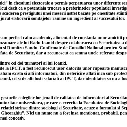
itici” in chestiuni electorale a permis perpetuarea unor diferente sem
ul decit ca o potentiala trucare a preferintelor populatiei investig
derea prestigiului unei meserii astfel bazate pe onestitate stiintif
in jurul elaborarii sondajelor ramine un ingredient al succesului lor.
-un perfect calm academic, alimentat de constanta unor amicitii pro
inzatoare ale lui Radu Ioanid despre colaborarea cu Securitatea a do
m si Dumitru Sandu. Confirmate de Consiliul National pentru Studie
ata de Securitate, dar a recunoscut ca semna unele referate despre
tre cei doi turnatori ai lui Ioanid.
de la IPCT, a fost recunoscut usor datorita unor rapoarte manuscr
braham exista si alti informatori, din nefericire aflati inca sub prot
id, cit si de alti fosti salariati ai IPCT, dar identitatea sa nu a f
gesturile colegilor lor jenati de calitatea de informatori ai Securit
utoritate universitara, pe care o exercita la Facultatea de Sociologie 
elatiei strinse dintre sociologi si Securitate, acuze a formulat si S
 Gheorghiu”. Nici un nume nu a fost insa mentionat, probabil, pentr
 mai concesiv.