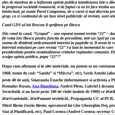
ales de menirea de a influenta opinia publica intotdeauna intr-o dire
la progresul societatii romanesti, si de faptul ca ea isi face treaba as
intelectual, pe nume Pavel Campeanu, de a carui si mai discreta preze
grup, ca si continutul de un bun nivel publicistic al revistei, sunt or
Cand GDS-ul lui Brucan il sprijinea pe Iliescu
Din cand in cand, “Grupul” – sau separat numai revista “22” – dade
fie votat Ion Iliescu pentru functia de presedinte, intr-un Apel pe c
seama de disidenti anticomunisti interzisi in paginile ei. Il avem i
interviul entuziast pe care revista “22” l-a luat in momentul in car
prezidentiala pentru nominalizarea crimelor regimului comunist. Din
scuipa opinia publica, pupa “22”!
”
Dupa cum afirmam si in alte materiale, nu putem sa nu constatam, 
1968, nume de cod: “Sandu” si “Mircea”, etc), Sorin Antohi (alias
peste 40 de ani), Smaranda Enache (informatoare si activista a 
Romulus Rusan,
Ana Blandiana
, Andrei Plesu, Gabriel Liiceanu
Securitatii, si au facut peste 100 de vizite inainte de 1989) ce â€
â€œScanteiaâ€, â€œPamant sovieticâ€, Propaganda CC al PCR, R
Mirel Iliesiu (Sorin Iliesiu; operatorul lui Ghe Gheorghiu Dej, p
Stat al Planificarii, etc), Paul Cornea (Andrei Cornea; secretar