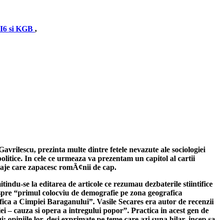
 MI6 si KGB
,
rilescu, prezinta multe dintre fetele nevazute ale sociologiei
olitice. In cele ce urmeaza va prezentam un capitol al cartii
ondaje care zapacesc romÃ¢nii de cap.
itindu-se la editarea de articole ce rezumau dezbaterile stiintifice
despre “primul colocviu de demografie pe zona geografica
ica a Cimpiei Baraganului”. Vasile Secares era autor de recenzii
ei – cauza si opera a intregului popor”. Practica in acest gen de
: opiniile lor, desi exprimate pe teme care azi suna hilar, incep sa