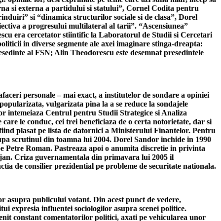
terna si externa a partidului si statului”, Cornel Codita pentru
nduiri” si “dinamica structurilor sociale si de clasa”, Dorel
iectiva a progresului multilateral al tarii”. “Ascensiunea”
 era cercetator stiintific la Laboratorul de Studii si Cercetari
liticii in diverse segmente ale axei imaginare stinga-dreapta:
resedinte al FSN; Alin Theodorescu este desemnat presedintele
faceri personale – mai exact, a institutelor de sondare a opiniei
popularizata, vulgarizata pina la a se reduce la sondajele
r intemeiaza Centrul pentru Studii Strategice si Analiza
e le conduc, cei trei beneficiaza de o certa notorietate, dar si
ind plasat pe lista de datornici a Ministerului Finantelor. Pentru
dupa scrutinul din toamna lui 2004. Dorel Sandor inchide in 1990
za pe Petre Roman. Pastreaza apoi o anumita discretie in privinta
lojan. Criza guvernamentala din primavara lui 2005 il
tia de consilier prezidential pe probleme de securitate nationala.
lor asupra publicului votant. Din acest punct de vedere,
itui expresia influentei sociologilor asupra scenei politice.
venit constant comentatorilor politici, axati pe vehicularea unor