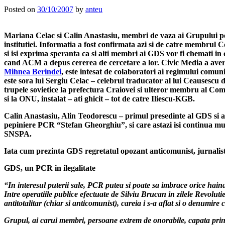
Posted on
30/10/2007
by
anteu
Mariana Celac si Calin Anastasiu, membri de vaza ai Grupului pent
institutiei. Informatia a fost confirmata azi si de catre membru
si isi exprima speranta ca si alti membri ai GDS vor fi chemati i
cand ACM a depus cererea de cercetare a lor. Civic Media a averiz
Mihnea Berindei
, este intesat de colaboratori ai regimului com
este sora lui Sergiu Celac – celebrul traducator al lui Ceausescu 
trupele sovietice la prefectura Craiovei si ulteror membru al Com
si la ONU, instalat – ati ghicit – tot de catre Iliescu-KGB.
Calin Anastasiu, Alin Teodorescu – primul presedinte al GDS si al
pepiniere PCR “Stefan Gheorghiu”, si care astazi isi continua mu
SNSPA.
Iata cum prezinta GDS regretatul opozant anticomunist, jurnalist s
GDS, un PCR in ilegalitate
“In interesul puterii sale, PCR putea si poate sa imbrace orice haina, 
Intre operatiile publice efectuate de Silviu Brucan in zilele Revoluti
antitotalitar (chiar si anticomunist), careia i s-a aflat si o denumir
Grupul, ai carui membri, persoane extrem de onorabile, capata prin m