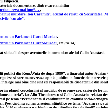
u Filipescu.
materiale documentare, dintre care amintim
 meritau ceva mai bun”…
,
 mainile murdare
,
Ion Caramitru acuzat de relatii cu Securitatea,
civile “curate”
,
a pentru un Parlament Curat-Murdar
,
a pentru un Parlament Curat-Murdar
, etc.
(ACM)
at si detalii despre aventurile in comunism ale lui Calin Anastasiu
i publici din RomÃ¢nia de dupa 1989”, a tinarului autor Adrian Gav
riguiesc si care manevreaza opinia publica in functie de interesele p
 a intelege mai bine cine sint cei responsabili de ciudateniile din s
 prim-planul cercetarii si al mediilor de promovare, carierele lor lim
n lumea a treia”, iar Alin Theodorescu si Calin Anastasiu relatau 
si pe tema “Permanenta si continuitate in evolutia socio-demograf
lan Poe, cind nu comenta sesiuni stiintifice pe tema “Apararea patri
or Â´80 se observa o schimbare de atitudine fata de “noii” sociologi