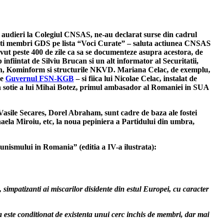
a audieri la Colegiul CNSAS, ne-au declarat surse din cadrul
toti membri GDS pe lista “Voci Curate” – saluta actiunea CNSAS
vut peste 400 de zile ca sa se documenteze asupra acestora, de
fiintat de Silviu Brucan si un alt informator al Securitatii,
ntern, Kominform si structurile NKVD. Mariana Celac, de exemplu,
de
Guvernul FSN-KGB
– si fiica lui Nicolae Celac, instalat de
sta sotie a lui Mihai Botez, primul ambasador al Romaniei in SUA
Vasile Secares, Dorel Abraham, sunt cadre de baza ale fostei
aela Miroiu, etc, la noua pepiniera a Partidului din umbra,
munismului in Romania” (editia a IV-a ilustrata):
, simpatizanti ai miscarilor disidente din estul Europei, cu caracter
a este conditionat de existenta unui cerc inchis de membri, dar mai