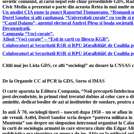
sovietic comunist, al carui nepot este chiar presedintele GDS, Rad
Civic Media a prezentat o parte din aceasta Retea in mai multe 
Un analist CIA pune la punct Raportul Tismaneanu. “Romanii
Dorel Sandor si alti capitanasi
,
“Universitati curate” cu vocile si
“Cazul Daianu”, agentul electoral Andrei Plesu si boala societatii 
Deconspiratii
,
Campania “Voci curate”
,
Afisul “Voci curate” – “Esti in carti cu Iliescu-KGB”
,
Colaboratori ai Securitatii RSR si RPU â€œalbitiâ€ de Coaliti
Colaboratori ai Securitatii RSR si RPU â€œalbitiâ€ de Coaliti
Cititi mai jos Lista GDS, ce alti “sociologi” au dosare la CNSAS c
De la Organele CC al PCR la GDS, Soros si IMAS
O carte aparuta la Editura Compania, “Noii precupeti-Intelectuali
post-decembriste, in primul rind trecutul dubios al celor care o di
amintite, dedicat bosilor de azi ai institutelor de sondare, pentru
In anii Â´70, sociologii tineri – nascuti dupa 1950 – nu se aflau in
ale vremii. Astfel, Dorel Sandor scria despre “puterea militara i
Muntenia” sau despre un simpozion interzonal organizat la Calara
la carti de sociologia armatei in care strecura citate din Edgar Al
publicistica era sinonima cu munca de jos. Abia pe la mijlocul anil