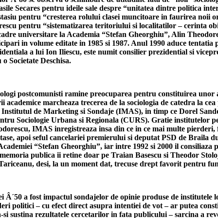
i Vasile Secares pentru ideile sale despre “unitatea dintre politica in
asiu pentru “cresterea rolului clasei muncitoare in faurirea noii ori
cu pentru “sistematizarea teritoriului si localitatilor – cerinta ob
cadre universitare la Academia “Stefan Gheorghiu”, Alin Theodorescu
pari in volume editate in 1985 si 1987. Anul 1990 aduce tentatia po
iala a lui Ion Iliescu, este numit consilier prezidential si vicep
 o Societate Deschisa.
ociologi postcomunisti ramine preocuparea pentru constituirea unor a
rii academice marcheaza trecerea de la sociologia de catedra la cea 
a Institutul de Marketing si Sondaje (IMAS), in timp ce Dorel Sando
 Sociologie Urbana si Regionala (CURS). Gratie institutelor pe car
orescu, IMAS inregistreaza insa din ce in ce mai multe pierderi, fi
stase, apoi seful cancelariei premierului si deputat PSD de Braila 
ce a Academiei “Stefan Gheorghiu”, iar intre 1992 si 2000 il consilia
 – memoria publica ii retine doar pe Traian Basescu si Theodor Sto
ariceanu, desi, la un moment dat, trecuse drept favorit pentru func
i Â´50 a fost impactul sondajelor de opinie produse de institutele 
eri politici – cu efect direct asupra intentiei de vot – ar putea const
si sustina rezultatele cercetarilor in fata publicului – sarcina a re