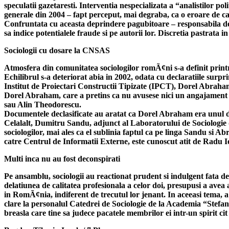
speculatii gazetaresti. Interventia nespecializata a “analistilor pol
generale din 2004 – fapt perceput, mai degraba, ca o eroare de calc
Confruntata cu aceasta deprindere pagubitoare – responsabila de sca
sa indice potentialele fraude si pe autorii lor. Discretia pastrata 
Sociologii cu dosare la CNSAS
Atmosfera din comunitatea sociologilor romÃ¢ni s-a definit printr
Echilibrul s-a deteriorat abia in 2002, odata cu declaratiile surpr
Institut de Proiectari Constructii Tipizate (IPCT), Dorel Abraha
Dorel Abraham, care a pretins ca nu avusese nici un angajament f
sau Alin Theodorescu.
Documentele declasificate au aratat ca Dorel Abraham era unul din
Celalalt, Dumitru Sandu, adjunct al Laboratorului de Sociologie 
sociologilor, mai ales ca el sublinia faptul ca pe linga Sandu si A
catre Centrul de Informatii Externe, este cunoscut atit de Radu Ioan
Multi inca nu au fost deconspirati
Pe ansamblu, sociologii au reactionat prudent si indulgent fata de 
delatiunea de calitatea profesionala a celor doi, presupusi a avea a
in RomÃ¢nia, indiferent de trecutul lor jenant. In aceeasi tema, a r
clare la personalul Catedrei de Sociologie de la Academia “Stefan
breasla care tine sa judece pacatele membrilor ei intr-un spirit cit