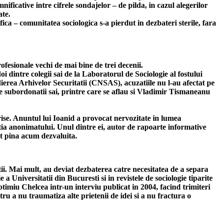
nificative intre cifrele sondajelor – de pilda, in cazul alegerilor
ate.
ica – comunitatea sociologica s-a pierdut in dezbateri sterile, fara
fesionale vechi de mai bine de trei decenii.
i dintre colegii sai de la Laboratorul de Sociologie al fostului
rea Arhivelor Securitatii (CNSAS), acuzatiile nu l-au afectat pe
 subordonatii sai, printre care se aflau si Vladimir Tismaneanu
ise. Anuntul lui Ioanid a provocat nervozitate in lumea
ectia anonimatului. Unul dintre ei, autor de rapoarte informative
ost pina acum dezvaluita.
atii. Mai mult, au deviat dezbaterea catre necesitatea de a separa
a Universitatii din Bucuresti si in revistele de sociologie tiparite
eptimiu Chelcea intr-un interviu publicat in 2004, facind trimiteri
u a nu traumatiza alte prietenii de idei si a nu fractura o