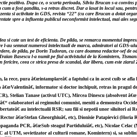
ctie pozitiva. Dupa ce, o scurta perioada, Silviu Brucan s-a convins p
a cum a fost gandita, s-a retras discret. Dar a lasat in locul sau, pentru
nta si activitate in GDS, revista “22” (cu care Brucan a dotat organiz
ientate spre a influenta publicul neconformist intelectual, mai ales segm
a si cate un test de eficienta. De pilda, se remarca momentul impres
are l-au semnat numerosi intelectuali de marca, admiratori ai GDS-ului.
n vedere, de pilda, pe Dorin Tudoran, cu care doamna redactor-sef de o
e Traian Basescu l-a numit pe fiul activistului de la Komintern, Tisma
 fericire, ceea ce strica presa de scandal, dar libera, cum este ziar
la rece, pura â€œintamplareâ€ a faptului ca in acest cuib se afla 
 â€œValentinâ€, informator si doctor inchipuit, retras in pragul d
PCR), Stelian Tanase (activul UTC), Mircea Dinescu (absolvent â€
 â€“ colaboratori ai regimului comunist, meniti a demonstra Occiden
œlibertateâ€ au intelectualii RSR; sau fiii si nepotii unor siluitor
ector â€œStefan Gheorghiuâ€, etc), Dionisie Patapievici (Horia 
ropaganda PCR, â€œSub steagul Partiduluiâ€, etc), Nicolae Celac (
 CC al UTM, sovietizator al culturii romane, Komintern) si, sa sub