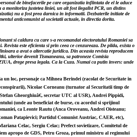
ersonal de binefacerile pe care organizatia infiintata de el le aduce
 a monitoriza justetea liniei, un alt fost ilegalist PCR, un distins
atia) nu a fost prea darnica in informatii. Dezbaterile initiate de
entul anticomunist al societatii actuale, in directia dorita.
ionant si caldura cu care s-a recomandat electoratului Romaniei sa
 Revista este eficienta si prin ceea ce cenzureaza. De pilda, exista o
dinioara a avut o altercatie juridica. Din aceasta revista reproducem
nitki, ulterior devenit Tismaneanu, sa patroneze Comisia
ul ZIUA, drege presa legala. Ca la Cuza. Numai ca putin invers: unde
la un loc, personaje ca Mihnea Berindei (racolat de Securitate in
econspirarii), Nicolae Corneanu (turnator al Securitatii timp de
œStefan Gheorghiuâ€, secretar UTC al USR), Andrei Pippidi,
tului (unde au beneficiat de burse, cu acordul si sprijinul
i ai Romaniei, ca Leonte Rautu (Anca Oroveanu, Andrei Oisteanu;
Roman Patapievici; Partidul Comunist Austriac, CAER, etc),
Mariana Celac, Sergiu Celac; Prefect sovietizare, Comitetul de
liniem apropo de GDS, Petru Groza, primul ministru al regimului