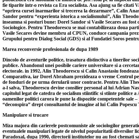
fie tiparite intr-o revista ca Era socialista. Asa ajung sa fie citat
“oprirea cursei inarmarilor si trecerea la dezarmare”, Calin Anast
Sandor pentru “experienta istorica a socialismului”, Alin Theodores
inseamna si posturi bune: Dorel Sandor si Vasile Secares au fost 
Sociologice. Pentru Theodorescu se mai contabilizeaza doua partici
Vasile Secares devine membru al CPUN, conduce campania prezident
Grupului pentru Dialog Social (GDS) si al Fundatiei Soros pentru
Marea reconversie profesionala de dupa 1989
Dincolo de aventurile politice, trasatura distinctiva a tinerilor s
publice. Abandonul unei posibile cariere universitare si a cerceta
electorale. in 1992, Alin Theodorescu si Calin Anastasiu fondeaz
Comparativa, iar Dorel Abraham prezideaza o vreme Centrul pentru
de fonduri de pe urma derularii unor contracte. Pentru Alin Theod
a-l salva, Theodorescu devine consilier personal al lui Adrian Na
capitolul legat de catedra de socialism stiintific si stiinte politi
oamenilor politici carora le pune la dispozitie competentele sale
“deconspira” drept consultantul de imagine al lui Calin Popescu T
Manipulare si trucare
Miza majora din carierele postcomuniste ale sociologilor generatie
eventualele manipulari legate de nivelul popularitatii diversilor lid
Paradoxal, dupa 1990, directorii institutelor nu au fost chemati sa-