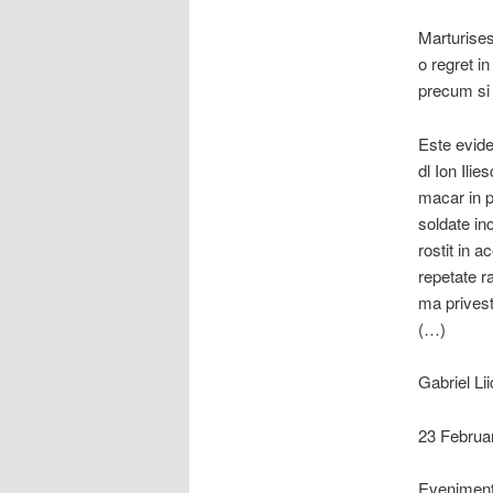
Marturises
o regret i
precum si c
Este evide
dl Ion Ilie
macar in p
soldate in
rostit in 
repetate r
ma privest
(…)
Gabriel Li
23 Februa
Evenimentu