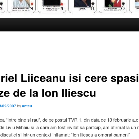
iel Liiceanu isi cere spasi
e de la Ion Iliescu
3/02/2007
by
anteu
ea “Intre bine si rau”, de pe postul TVR 1, din data de 13 februarie a.c.
e Liviu Mihaiu si la care am fost invitat sa particip, am afirmat la u
l discutiei si intr-un context inflamat: “Ion Iliescu a omorat oameni”