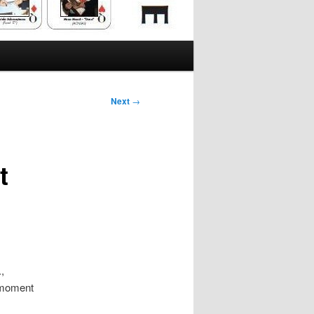
Next
→
t
,
n moment