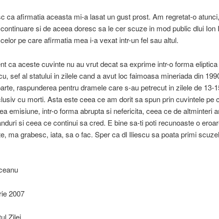
c ca afirmatia aceasta mi-a lasat un gust prost. Am regretat-o atunc
n continuare si de aceea doresc sa le cer scuze in mod public dlui Ion 
elor pe care afirmatia mea i-a vexat intr-un fel sau altul.
nt ca aceste cuvinte nu au vrut decat sa exprime intr-o forma eliptica 
scu, sef al statului in zilele cand a avut loc faimoasa mineriada din 199
arte, raspunderea pentru dramele care s-au petrecut in zilele de 13-15
clusiv cu morti. Asta este ceea ce am dorit sa spun prin cuvintele pe 
acea emisiune, intr-o forma abrupta si nefericita, ceea ce de altminteri 
anduri si ceea ce continui sa cred. E bine sa-ti poti recunoaste o eroar
e, ma grabesc, iata, sa o fac. Sper ca dl Iliescu sa poata primi scuze
iceanu
rie 2007
l Zilei