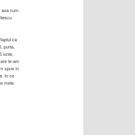
i, asa cum
Iliescu
faptul ca
0, purta,
 iunie,
care le-am
am spus in
e. In ce
le mele.