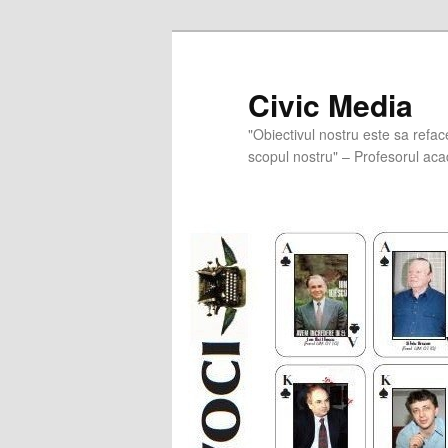
Skip
to
primary
Civic Media
content
"Obiectivul nostru este sa refac
scopul nostru" – Profesorul aca