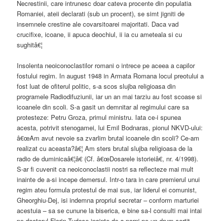
Necrestinii, care intrunesc doar cateva procente din populatia
Romaniei, ateii declarati (sub un procent), se simt jigniti de
insemnele crestine ale covarsitoarei majoritati. Daca vad
crucifixe, icoane, ii apuca deochiul, ii ia cu ameteala si cu
sughitâ€¦
Insolenta neoiconoclastilor romani o intrece pe aceea a capilor
fostului regim. In august 1948 in Armata Romana locul preotului a
fost luat de ofiterul politic, s-a scos slujba religioasa din
programele Radiodifuziunii, iar un an mai tarziu au fost scoase si
icoanele din scoli. S-a gasit un demnitar al regimului care sa
protesteze: Petru Groza, primul ministru. Iata ce-i spunea
acesta, potrivit stenogamei, lui Emil Bodnaras, pionul NKVD-ului:
â€œAm avut nevoie sa zvarlim brutal icoanele din scoli? Ce-am
realizat cu aceasta?â€¦ Am sters brutal slujba religioasa de la
radio de duminicaâ€¦â€ (Cf. â€œDosarele istorieiâ€, nr. 4/1998).
S-ar fi cuvenit ca neoiconoclastii nostri sa reflecteze mai mult
inainte de a-si incepe demersul. Intr-o tara in care premierul unui
regim ateu formula protestul de mai sus, iar liderul ei comunist,
Gheorghiu-Dej, isi indemna propriul secretar – conform marturiei
acestuia – sa se cunune la biserica, e bine sa-l consulti mai intai
pe doctorul Florin Tudose inainte de a porni pe un drum sortit