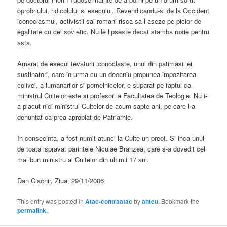
oprobriului, ridicolului si esecului. Revendicandu-si de la Occident
iconoclasmul, activistii sai romani risca sa-l aseze pe picior de
egalitate cu cel sovietic. Nu le lipseste decat stamba rosie pentru
asta.
Amarat de esecul tevaturii iconoclaste, unul din patimasii ei
sustinatori, care in urma cu un deceniu propunea impozitarea
colivei, a lumanarilor si pomelnicelor, e suparat pe faptul ca
ministrul Cultelor este si profesor la Facultatea de Teologie. Nu i-
a placut nici ministrul Cultelor de-acum sapte ani, pe care l-a
denuntat ca prea apropiat de Patriarhie.
In consecinta, a fost numit atunci la Culte un preot. Si inca unul
de toata isprava: parintele Niculae Branzea, care s-a dovedit cel
mai bun ministru al Cultelor din ultimii 17 ani.
Dan Ciachir, Ziua, 29/11/2006
This entry was posted in
Atac-contraatac
by
anteu
. Bookmark the
permalink
.