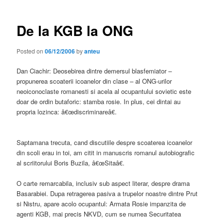
De la KGB la ONG
Posted on
06/12/2006
by
anteu
Dan Ciachir: Deosebirea dintre demersul blasfemiator –
propunerea scoaterii icoanelor din clase – al ONG-urilor
neoiconoclaste romanesti si acela al ocupantului sovietic este
doar de ordin butaforic: stamba rosie. In plus, cei dintai au
propria lozinca: â€œdiscriminareâ€.
Saptamana trecuta, cand discutiile despre scoaterea icoanelor
din scoli erau in toi, am citit in manuscris romanul autobiografic
al scriitorului Boris Buzila, â€œSitaâ€.
O carte remarcabila, inclusiv sub aspect literar, despre drama
Basarabiei. Dupa retragerea pasiva a trupelor noastre dintre Prut
si Nistru, apare acolo ocupantul: Armata Rosie impanzita de
agenti KGB, mai precis NKVD, cum se numea Securitatea