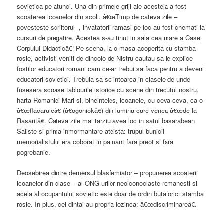
sovietica pe atunci. Una din primele griji ale acesteia a fost
scoaterea icoanelor din scoli. â€œTimp de cateva zile –
povesteste scriitorul -, invatatorii ramasi pe loc au fost chemati la
cursuri de pregatire. Acestea s-au tinut in sala cea mare a Casei
Corpului Didacticâ€¦ Pe scena, la o masa acoperita cu stamba
rosie, activisti veniti de dincolo de Nistru cautau sa le explice
fostilor educatori romani cam ce-ar trebui sa faca pentru a deveni
educatori sovietici. Trebuia sa se intoarca in clasele de unde
fusesera scoase tablourile istorice cu scene din trecutul nostru,
harta Romaniei Mari si, bineinteles, icoanele, cu ceva-ceva, ca o
â€œflacaruieâ€ (â€ogoniokâ€) din lumina care venea â€œde la
Rasaritâ€. Cateva zile mai tarziu avea loc in satul basarabean
Saliste si prima inmormantare ateista: trupul bunicii
memorialistului era coborat in pamant fara preot si fara
pogrebanie.
Deosebirea dintre demersul blasfemiator – propunerea scoaterii
icoanelor din clase – al ONG-urilor neoiconoclaste romanesti si
acela al ocupantului sovietic este doar de ordin butaforic: stamba
rosie. In plus, cei dintai au propria lozinca: â€œdiscriminareâ€.