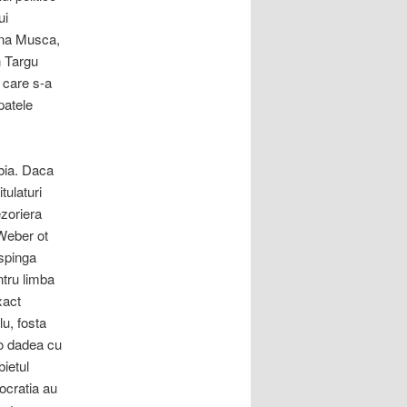
ui
Mona Musca,
n Targu
 care s-a
patele
abia. Daca
tulaturi
ezoriera
Weber ot
spinga
ntru limba
xact
u, fosta
 o dadea cu
bietul
ocratia au