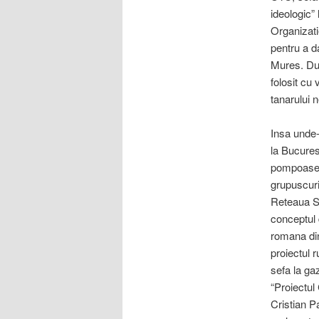
ideologic”
Organizati
pentru a d
Mures. Dup
folosit cu 
tanarului
Insa unde-
la Bucures
pompoase s
grupuscur
Reteaua So
conceptul 
romana din
proiectul 
sefa la ga
“Proiectul 
Cristian P