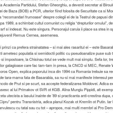
 la Academia Partidului, Stefan Gheorghiu, a devenit secretar al Biroul
ei de Baza (BOB) a PCR, ulterior fiind folosita de Securitate ca si 
a “recomandari frumoase” despre colegii ei de la Teatrul de papusi di
a 1989, a schimbat cultul comunist cu religia “drepturilor omului”, de
varf si indesat. Nu este singura. Personajul caruia ii place sa stea in s
 nejuvenil Remus Cernea, asemenea.
i prinzi ca prefera strainatatea – si mai ales rasaritul ei – este Basar
ti ametesc populatia si semidoctii politic cu pseudoanalize puse sub ti
i impostoare, la Chisinau totul se vede mult mai simplu. Sefa lor, tr
ilor galagioase care fac tam-tam in presa, la CNCD si MEC, Renate 
ros Open, explica poporului inca din 1994 ca Romania trebuie sa re
de tara-mama fata de Basarabia, sa nu-si mai manifeste interesul pe
colo de Prut si pe scurt, sa accepte federalizarea Moldovei. Adica e
rusesc al lui Primakov ot SVR ot KGB. Alina Mungiu Pippidi, alt exempl
zeta utecista a Iasului inainte de ’89 si practicanta anti-crestina dupa,
Cipru” pentru Transnistria, adica planul Kozak ot Kremlin ot Putin. Iar 
arvulescu cu tatal sau cu tot – apropos, mai multi membri ai Pro Dem