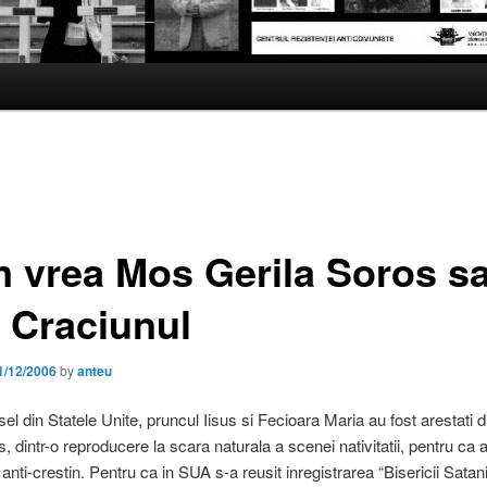
 vrea Mos Gerila Soros s
e Craciunul
1/12/2006
by
anteu
sel din Statele Unite, pruncul Iisus si Fecioara Maria au fost arestati di
s, dintr-o reproducere la scara naturala a scenei nativitatii, pentru ca ar
 anti-crestin. Pentru ca in SUA s-a reusit inregistrarea “Bisericii Satani