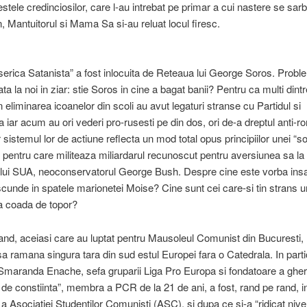
stele credinciosilor, care l-au intrebat pe primar a cui nastere se sar
, Mantuitorul si Mama Sa si-au reluat locul firesc.
iserica Satanista” a fost inlocuita de Reteaua lui George Soros. Prob
ta la noi in ziar: stie Soros in cine a bagat banii? Pentru ca multi dintre
 eliminarea icoanelor din scoli au avut legaturi stranse cu Partidul si
a iar acum au ori vederi pro-rusesti pe din dos, ori de-a dreptul anti-r
r sistemul lor de actiune reflecta un mod total opus principiilor unei “so
 pentru care militeaza miliardarul recunoscut pentru aversiunea sa la
lui SUA, neoconservatorul George Bush. Despre cine este vorba insa,
cunde in spatele marionetei Moise? Cine sunt cei care-si tin strans un
a coada de topor?
rand, aceiasi care au luptat pentru Mausoleul Comunist din Bucuresti,
 ramana singura tara din sud estul Europei fara o Catedrala. In parti
maranda Enache, sefa gruparii Liga Pro Europa si fondatoare a gheril
tii de constiinta”, membra a PCR de la 21 de ani, a fost, rand pe rand, 
a Asociatiei Studentilor Comunisti (ASC), si dupa ce si-a “ridicat nivelu