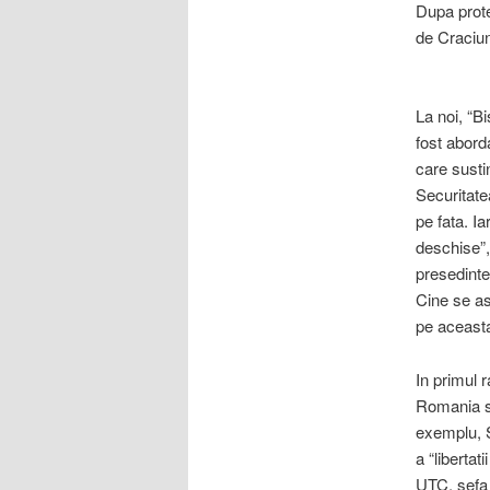
Dupa prote
de Craciun
La noi, “B
fost aborda
care sustin
Securitate
pe fata. Ia
deschise”,
presedinte
Cine se as
pe aceast
In primul 
Romania sa
exemplu, S
a “liberta
UTC, sefa 