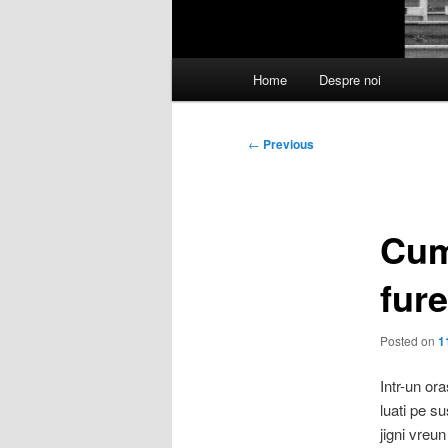
Main
Home
Despre noi
menu
Post
←
Previous
navigation
Cum
fur
Posted on
1
Intr-un ora
luati pe su
jigni vreun