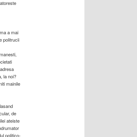
batoreste
lema a mai
 politrucii
omanesti,
cietati
 adresa
 la noi?
iti mainile
 lasand
cular, de
ei ateiste
indrumator
l politico-