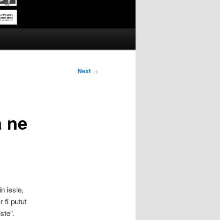
Next
→
a ne
n iesle,
 fi putut
ste”.