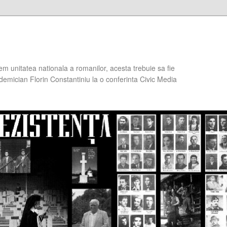
em unitatea nationala a romanilor, acesta trebuie sa fie
demician Florin Constantiniu la o conferinta Civic Media