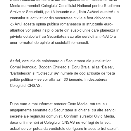
Media cu membrii Colegiului Consiliului National pentru Studierea
Arhivelor Securitatii, pe 18 ianuarie a.c., lista Â«Voci curateÂ» a
ziaristilor si activistilor din societatea civila a fost deblocata.
<>Anul acesta opinia publica romaneasca si structurile euro-
atlantice vor putea risipi o parte din suspiciunile care planeaza in
privinta colaborarii cu Securitatea sau alte servicii anti-NATO a
unor formatori de opinie ai societatii romanesti.
Astfel, cazurile de colaborare cu Securitatea ale jurnalistilor
Cornel Ivanciuc, Bogdan Chirieac si Doru Braia, alias “Balea”,
“Barbulescu” si “Cotescu” â€“ numele de cod atribuite de fosta
politie politica – se vor afla azi, 30 ianuarie, in dezbaterea
Colegiului CNSAS.
Dupa cum a mai informat anterior Civic Media, toti trei au
angajamente semnate cu Securitatea si chiar si cu alte servicii
secrete ale regimului comunist. Conform surselor Civic Media,
daca unii membri ai Colegiului CNSAS nu vor fugi de la vot,
astazi se vor putea da verdictele de rigoare in aceste trei cazuri.