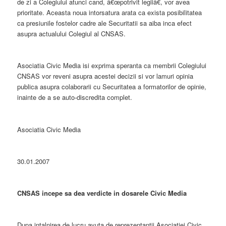
de zi a Colegiului atunci cand, â€œpotrivit legiiâ€, vor avea
prioritate. Aceasta noua intorsatura arata ca exista posibilitatea
ca presiunile fostelor cadre ale Securitatii sa aiba inca efect
asupra actualului Colegiul al CNSAS.
Asociatia Civic Media isi exprima speranta ca membrii Colegiului
CNSAS vor reveni asupra acestei decizii si vor lamuri opinia
publica asupra colaborarii cu Securitatea a formatorilor de opinie,
inainte de a se auto-discredita complet.
Asociatia Civic Media
30.01.2007
CNSAS incepe sa dea verdicte in dosarele Civic Media
Dupa intalnirea de lucru avuta de reprezentantii Asociatiei Civic