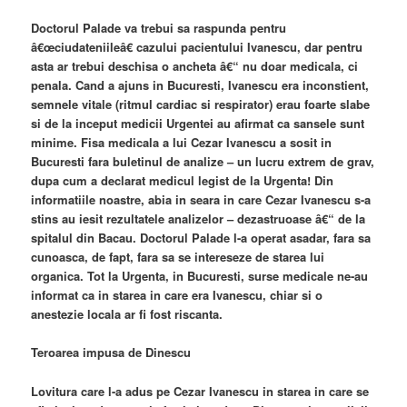
Doctorul Palade va trebui sa raspunda pentru
â€œciudateniileâ€ cazului pacientului Ivanescu, dar pentru
asta ar trebui deschisa o ancheta â€“ nu doar medicala, ci
penala. Cand a ajuns in Bucuresti, Ivanescu era inconstient,
semnele vitale (ritmul cardiac si respirator) erau foarte slabe
si de la inceput medicii Urgentei au afirmat ca sansele sunt
minime. Fisa medicala a lui Cezar Ivanescu a sosit in
Bucuresti fara buletinul de analize – un lucru extrem de grav,
dupa cum a declarat medicul legist de la Urgenta! Din
informatiile noastre, abia in seara in care Cezar Ivanescu s-a
stins au iesit rezultatele analizelor – dezastruoase â€“ de la
spitalul din Bacau. Doctorul Palade l-a operat asadar, fara sa
cunoasca, de fapt, fara sa se intereseze de starea lui
organica. Tot la Urgenta, in Bucuresti, surse medicale ne-au
informat ca in starea in care era Ivanescu, chiar si o
anestezie locala ar fi fost riscanta.
Teroarea impusa de Dinescu
Lovitura care l-a adus pe Cezar Ivanescu in starea in care se