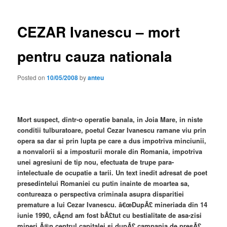
CEZAR Ivanescu – mort
pentru cauza nationala
Posted on
10/05/2008
by
anteu
Mort suspect, dintr-o operatie banala, in Joia Mare, in niste
conditii tulburatoare, poetul Cezar Ivanescu ramane viu prin
opera sa dar si prin lupta pe care a dus impotriva minciunii,
a nonvalorii si a imposturii morale din Romania, impotriva
unei agresiuni de tip nou, efectuata de trupe para-
intelectuale de ocupatie a tarii. Un text inedit adresat de poet
presedintelui Romaniei cu putin inainte de moartea sa,
contureaza o perspectiva criminala asupra disparitiei
premature a lui Cezar Ivanescu. â€œDupÃ£ mineriada din 14
iunie 1990, cÃ¢nd am fost bÃ£tut cu bestialitate de asa-zisi
mineri Ã®n centrul capitalei si dupÃ£ campania de presÃ£