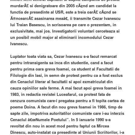
murdarÃ£ si denigratoare din 2005 cÃ¢nd am candidat la
functia de presedinte al USR, este a treia oarÃ£ cÃ¢nd se
Ã®ncearcÃ£ asasinarea meaâ€, ii transmite Cezar Ivanescu
lui Traian Basescu, in scrisoarea pe care o prezentam, in
exclusivitate, mai jos. Investigatorii voluntari cerceteaza si
un posibil mobil major al eliminarii incomodului Cezar
Ivanescu.
Luptator toata viata sa, Cezar Ivanescu s-a facut remarcat
pentru intransigenta sa inca din studentie, cand a facut
pentru prima oara greva foamei, ca student al Facultatii de
Filologie din Iasi, in semn de protest pentru ca a fost exclus
din Cenaclul literar al facultatii si apoi exmatriculat din
cauza opiniilor sale ferme. A mai facut apoi greva foamei in
1983, in redactia revistei Luceafarul, ca protest fata de
cenzura comunista care-i pregatea pentru a fi topita cartea de
poeme Doina. A facut din nou greva foamei in 1986, timp de
sapte zile, impotriva autoritatilor comuniste care i-au interzis
Cenaclul â€œNumele Poetului”. In 5 ianuarie 1990 s-a
revoltat din nou in acest mod pentru faptul ca Mircea
Dinescu, auto-instalat ca presedinte al Uniunii Scriitorilor, i-a