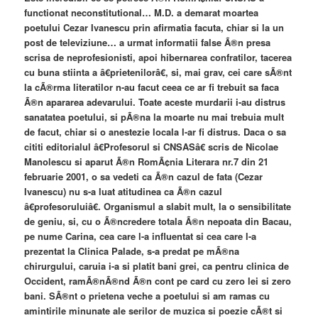
functionat neconstitutional… M.D. a demarat moartea
poetului Cezar Ivanescu prin afirmatia facuta, chiar si la un
post de televiziune… a urmat informatii false Ã®n presa
scrisa de neprofesionisti, apoi hibernarea confratilor, tacerea
cu buna stiinta a â€prietenilorâ€, si, mai grav, cei care sÃ®nt
la cÃ®rma literatilor n-au facut ceea ce ar fi trebuit sa faca
Ã®n apararea adevarului. Toate aceste murdarii i-au distrus
sanatatea poetului, si pÃ®na la moarte nu mai trebuia mult
de facut, chiar si o anestezie locala l-ar fi distrus. Daca o sa
cititi editorialul â€Profesorul si CNSASâ€ scris de Nicolae
Manolescu si aparut Ã®n RomÃ¢nia Literara nr.7 din 21
februarie 2001, o sa vedeti ca Ã®n cazul de fata (Cezar
Ivanescu) nu s-a luat atitudinea ca Ã®n cazul
â€profesoruluiâ€. Organismul a slabit mult, la o sensibilitate
de geniu, si, cu o Ã®ncredere totala Ã®n nepoata din Bacau,
pe nume Carina, cea care l-a influentat si cea care l-a
prezentat la Clinica Palade, s-a predat pe mÃ®na
chirurgului, caruia i-a si platit bani grei, ca pentru clinica de
Occident, ramÃ®nÃ®nd Ã®n cont pe card cu zero lei si zero
bani. SÃ®nt o prietena veche a poetului si am ramas cu
amintirile minunate ale serilor de muzica si poezie cÃ®t si