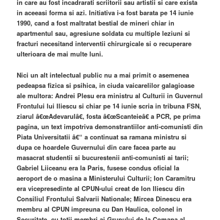
in care au fost incadrarati scriitorii sau artistii si care exista
in aceeasi forma si azi. Initiativa i-a fost barata pe 14 iunie
1990, cand a fost maltratat bestial de mineri chiar in
apartmentul sau, agresiune soldata cu multiple leziuni si
fracturi necesitand interventii chirurgicale si o recuperare
ulterioara de mai multe luni.
Nici un alt intelectual public nu a mai primit o asemenea
pedeapsa fizica si psihica, in ciuda vaicarelilor galagioase
ale multora: Andrei Plesu era ministru al Culturii in Guvernul
Frontului lui Iliescu si chiar pe 14 iunie scria in tribuna FSN,
ziarul â€œAdevarulâ€, fosta â€œScanteieâ€ a PCR, pe prima
pagina, un text impotriva demonstrantiilor anti-comunisti din
Piata Universitatii â€“ a continuat sa ramana ministru si
dupa ce hoardele Guvernului din care facea parte au
masacrat studentii si bucurestenii anti-comunisti ai tarii;
Gabriel Liiceanu era la Paris, fusese condus oficial la
aeroport de o masina a Ministerului Culturii; Ion Caramitru
era vicepresedinte al CPUN-ului creat de Ion Iliescu din
Consiliul Frontului Salvarii Nationale; Mircea Dinescu era
membru al CPUN impreuna cu Dan Haulica, colonel in
Securitate, cu totii membri ai Grupului de la Comana al