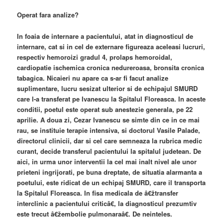
Operat fara analize?
In foaia de internare a pacientului, atat in diagnosticul de
internare, cat si in cel de externare figureaza aceleasi lucruri,
respectiv hemoroizi gradul 4, prolaps hemoroidal,
cardiopatie ischemica cronica nedureroasa, bronsita cronica
tabagica. Nicaieri nu apare ca s-ar fi facut analize
suplimentare, lucru sesizat ulterior si de echipajul SMURD
care l-a transferat pe Ivanescu la Spitalul Floreasca. In aceste
conditii, poetul este operat sub anestezie generala, pe 22
aprilie. A doua zi, Cezar Ivanescu se simte din ce in ce mai
rau, se instituie terapie intensiva, si doctorul Vasile Palade,
directorul clinicii, dar si cel care semneaza la rubrica medic
curant, decide transferul pacientului la spitalul judetean. De
aici, in urma unor interventii la cel mai inalt nivel ale unor
prieteni ingrijorati, pe buna dreptate, de situatia alarmanta a
poetului, este ridicat de un echipaj SMURD, care il transporta
la Spitalul Floreasca. In fisa medicala de â€žtransfer
interclinic a pacientului criticâ€, la diagnosticul prezumtiv
este trecut â€žembolie pulmonaraâ€. De neinteles.