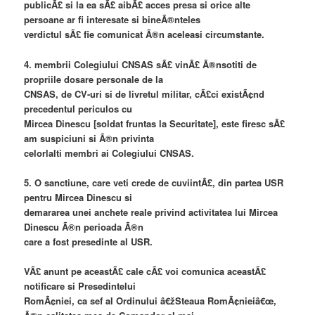
publicÃ£ si la ea sÃ£ aibÃ£ acces presa si orice alte
persoane ar fi interesate si bineÃ®nteles
verdictul sÃ£ fie comunicat Ã®n aceleasi circumstante.
4. membrii Colegiului CNSAS sÃ£ vinÃ£ Ã®nsotiti de
propriile dosare personale de la
CNSAS, de CV-uri si de livretul militar, cÃ£ci existÃ¢nd
precedentul periculos cu
Mircea Dinescu [soldat fruntas la Securitate], este firesc sÃ£
am suspiciuni si Ã®n privinta
celorlalti membri ai Colegiului CNSAS.
5. O sanctiune, care veti crede de cuviintÃ£, din partea USR
pentru Mircea Dinescu si
demararea unei anchete reale privind activitatea lui Mircea
Dinescu Ã®n perioada Ã®n
care a fost presedinte al USR.
VÃ£ anunt pe aceastÃ£ cale cÃ£ voi comunica aceastÃ£
notificare si Presedintelui
RomÃ¢niei, ca sef al Ordinului â€žSteaua RomÃ¢nieiâ€œ,