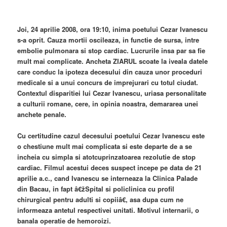
Joi, 24 aprilie 2008, ora 19:10, inima poetului Cezar Ivanescu
s-a oprit. Cauza mortii oscileaza, in functie de sursa, intre
embolie pulmonara si stop cardiac. Lucrurile insa par sa fie
mult mai complicate. Ancheta ZIARUL scoate la iveala datele
care conduc la ipoteza decesului din cauza unor proceduri
medicale si a unui concurs de imprejurari cu totul ciudat.
Contextul disparitiei lui Cezar Ivanescu, uriasa personalitate
a culturii romane, cere, in opinia noastra, demararea unei
anchete penale.
Cu certitudine cazul decesului poetului Cezar Ivanescu este
o chestiune mult mai complicata si este departe de a se
incheia cu simpla si atotcuprinzatoarea rezolutie de stop
cardiac. Filmul acestui deces suspect incepe pe data de 21
aprilie a.c., cand Ivanescu se interneaza la Clinica Palade
din Bacau, in fapt â€žSpital si policlinica cu profil
chirurgical pentru adulti si copiiâ€, asa dupa cum ne
informeaza antetul respectivei unitati. Motivul internarii, o
banala operatie de hemoroizi.