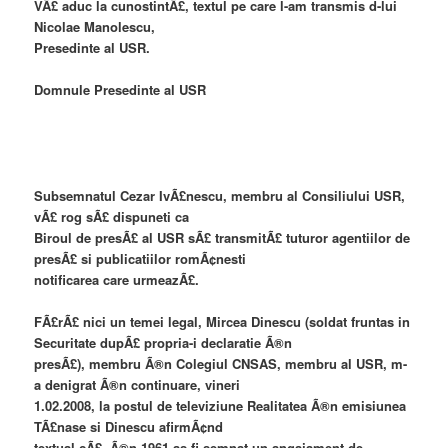
VÃ£ aduc la cunostintÃ£, textul pe care l-am transmis d-lui
Nicolae Manolescu,
Presedinte al USR.
Domnule Presedinte al USR
Subsemnatul Cezar IvÃ£nescu, membru al Consiliului USR,
vÃ£ rog sÃ£ dispuneti ca
Biroul de presÃ£ al USR sÃ£ transmitÃ£ tuturor agentiilor de
presÃ£ si publicatiilor romÃ¢nesti
notificarea care urmeazÃ£.
FÃ£rÃ£ nici un temei legal, Mircea Dinescu (soldat fruntas in
Securitate dupÃ£ propria-i declaratie Ã®n
presÃ£), membru Ã®n Colegiul CNSAS, membru al USR, m-
a denigrat Ã®n continuare, vineri
1.02.2008, la postul de televiziune Realitatea Ã®n emisiunea
TÃ£nase si Dinescu afirmÃ¢nd
textual cÃ£, Ã®n 1961 as fi semnat un angajament de