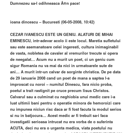
Dumnezeu sa-l odihneasca Ã®n pace!
ioana dincescu – Bucuresti (06-05-2008, 10:42)
CEZAR IVANESCU ESTE UN GENIU. ALATURI DE MIHAI
EMINESCU, intr-adevar acolo ii este locul. Maretia sufletului
sau este asemanatoare celei ingeresti, cultura inimaginabil
de vasta, nobletea de cavaler al vremurilor trecute si opera
de neegalat… Acum nu a murit un poet, ci un geniu cum
sigur Romania nu va mai da nici in urmatoarele sute de
ani… A murit intr-un calvar de sorginte christica. De pe data
de 29 ianuarie 2008 cand un poet de mana a saptea l-a
improscat cu noroi – numitul Dinescu, fara nicio proba,
poetul a trait rastignit pe cruce precum Iisus Christos.
Calvarul sau a culminat cu neghiobia unui medic care i-a
luat ultimii bani pentru o operatie minora de hemoroizi care
nu impunea niciun risc daca ar fi fost facuta la modul serios
si nu in batjocura… Acest medic ar fi trebuit sa-i faca
investigatii serioasa intrucat nu era vorba de o suferinta
ACUTA, deci nu era o urgenta medica, viata poetului nu