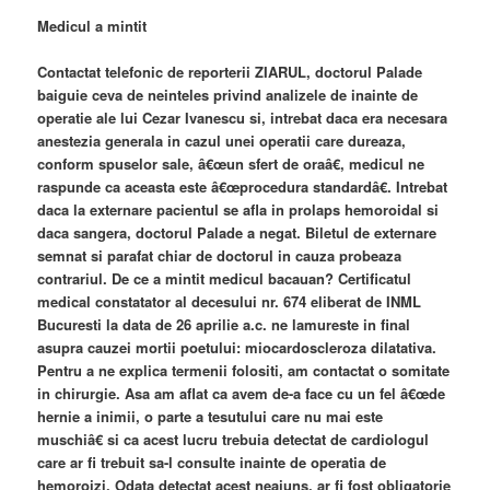
Medicul a mintit
Contactat telefonic de reporterii ZIARUL, doctorul Palade
baiguie ceva de neinteles privind analizele de inainte de
operatie ale lui Cezar Ivanescu si, intrebat daca era necesara
anestezia generala in cazul unei operatii care dureaza,
conform spuselor sale, â€œun sfert de oraâ€, medicul ne
raspunde ca aceasta este â€œprocedura standardâ€. Intrebat
daca la externare pacientul se afla in prolaps hemoroidal si
daca sangera, doctorul Palade a negat. Biletul de externare
semnat si parafat chiar de doctorul in cauza probeaza
contrariul. De ce a mintit medicul bacauan? Certificatul
medical constatator al decesului nr. 674 eliberat de INML
Bucuresti la data de 26 aprilie a.c. ne lamureste in final
asupra cauzei mortii poetului: miocardoscleroza dilatativa.
Pentru a ne explica termenii folositi, am contactat o somitate
in chirurgie. Asa am aflat ca avem de-a face cu un fel â€œde
hernie a inimii, o parte a tesutului care nu mai este
muschiâ€ si ca acest lucru trebuia detectat de cardiologul
care ar fi trebuit sa-l consulte inainte de operatia de
hemoroizi. Odata detectat acest neajuns, ar fi fost obligatorie