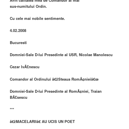
Ã®n calitatea mea de Comandor al mai
sus-numitului Ordin.
Cu cele mai nobile sentimente.
4.02.2008
Bucuresti
Domniei-Sale D-lui Presedinte al USR, Nicolae Manolescu
Cezar IvÃ£nescu
Comandor al Ordinului â€žSteaua RomÃ¢nieiâ€œ
Domniei-Sale D-lui Presedinte al RomÃ¢niei, Traian
BÃ£sescu
***
â€žMACELARIIâ€ AU UCIS UN POET