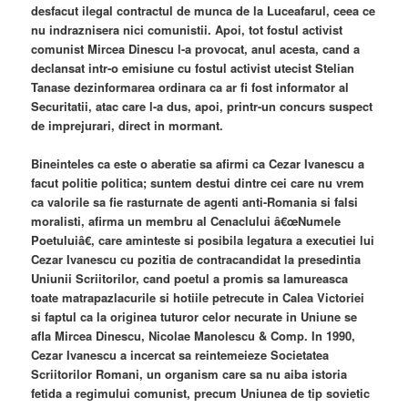
desfacut ilegal contractul de munca de la Luceafarul, ceea ce
nu indraznisera nici comunistii. Apoi, tot fostul activist
comunist Mircea Dinescu l-a provocat, anul acesta, cand a
declansat intr-o emisiune cu fostul activist utecist Stelian
Tanase dezinformarea ordinara ca ar fi fost informator al
Securitatii, atac care l-a dus, apoi, printr-un concurs suspect
de imprejurari, direct in mormant.
Bineinteles ca este o aberatie sa afirmi ca Cezar Ivanescu a
facut politie politica; suntem destui dintre cei care nu vrem
ca valorile sa fie rasturnate de agenti anti-Romania si falsi
moralisti, afirma un membru al Cenaclului â€œNumele
Poetuluiâ€, care aminteste si posibila legatura a executiei lui
Cezar Ivanescu cu pozitia de contracandidat la presedintia
Uniunii Scriitorilor, cand poetul a promis sa lamureasca
toate matrapazlacurile si hotiile petrecute in Calea Victoriei
si faptul ca la originea tuturor celor necurate in Uniune se
afla Mircea Dinescu, Nicolae Manolescu & Comp. In 1990,
Cezar Ivanescu a incercat sa reintemeieze Societatea
Scriitorilor Romani, un organism care sa nu aiba istoria
fetida a regimului comunist, precum Uniunea de tip sovietic