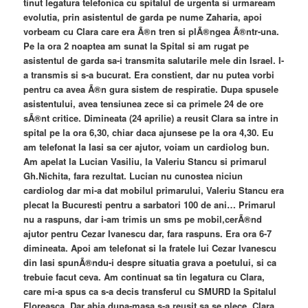
tinut legatura telefonica cu spitalul de urgenta si urmaream
evolutia, prin asistentul de garda pe nume Zaharia, apoi
vorbeam cu Clara care era Ã®n tren si plÃ®ngea Ã®ntr-una.
Pe la ora 2 noaptea am sunat la Spital si am rugat pe
asistentul de garda sa-i transmita salutarile mele din Israel. I-
a transmis si s-a bucurat. Era constient, dar nu putea vorbi
pentru ca avea Ã®n gura sistem de respiratie. Dupa spusele
asistentului, avea tensiunea zece si ca primele 24 de ore
sÃ®nt critice. Dimineata (24 aprilie) a reusit Clara sa intre in
spital pe la ora 6,30, chiar daca ajunsese pe la ora 4,30. Eu
am telefonat la Iasi sa cer ajutor, voiam un cardiolog bun.
Am apelat la Lucian Vasiliu, la Valeriu Stancu si primarul
Gh.Nichita, fara rezultat. Lucian nu cunostea niciun
cardiolog dar mi-a dat mobilul primarului, Valeriu Stancu era
plecat la Bucuresti pentru a sarbatori 100 de ani… Primarul
nu a raspuns, dar i-am trimis un sms pe mobil,cerÃ®nd
ajutor pentru Cezar Ivanescu dar, fara raspuns. Era ora 6-7
dimineata. Apoi am telefonat si la fratele lui Cezar Ivanescu
din Iasi spunÃ®ndu-i despre situatia grava a poetului, si ca
trebuie facut ceva. Am continuat sa tin legatura cu Clara,
care mi-a spus ca s-a decis transferul cu SMURD la Spitalul
Floreasca. Dar abia dupa-masa s-a reusit sa se plece. Clara