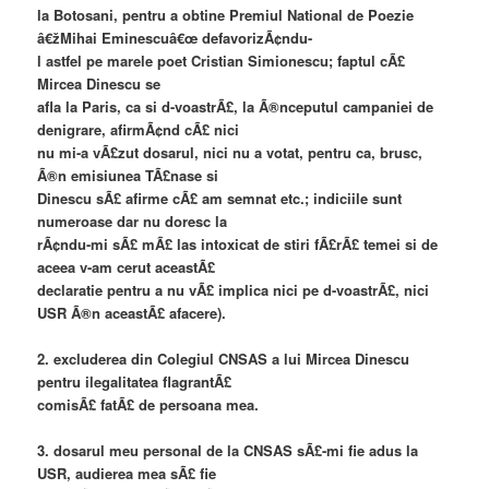
la Botosani, pentru a obtine Premiul National de Poezie
â€žMihai Eminescuâ€œ defavorizÃ¢ndu-
l astfel pe marele poet Cristian Simionescu; faptul cÃ£
Mircea Dinescu se
afla la Paris, ca si d-voastrÃ£, la Ã®nceputul campaniei de
denigrare, afirmÃ¢nd cÃ£ nici
nu mi-a vÃ£zut dosarul, nici nu a votat, pentru ca, brusc,
Ã®n emisiunea TÃ£nase si
Dinescu sÃ£ afirme cÃ£ am semnat etc.; indiciile sunt
numeroase dar nu doresc la
rÃ¢ndu-mi sÃ£ mÃ£ las intoxicat de stiri fÃ£rÃ£ temei si de
aceea v-am cerut aceastÃ£
declaratie pentru a nu vÃ£ implica nici pe d-voastrÃ£, nici
USR Ã®n aceastÃ£ afacere).
2. excluderea din Colegiul CNSAS a lui Mircea Dinescu
pentru ilegalitatea flagrantÃ£
comisÃ£ fatÃ£ de persoana mea.
3. dosarul meu personal de la CNSAS sÃ£-mi fie adus la
USR, audierea mea sÃ£ fie