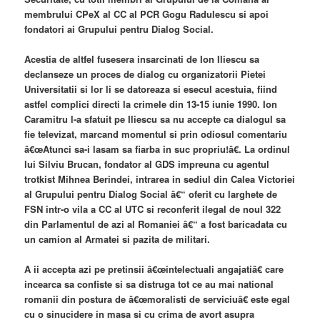
membrului CPeX al CC al PCR Gogu Radulescu si apoi
fondatori ai Grupului pentru Dialog Social.
Acestia de altfel fusesera insarcinati de Ion Iliescu sa
declanseze un proces de dialog cu organizatorii Pietei
Universitatii si lor li se datoreaza si esecul acestuia, fiind
astfel complici directi la crimele din 13-15 iunie 1990. Ion
Caramitru l-a sfatuit pe Iliescu sa nu accepte ca dialogul sa
fie televizat, marcand momentul si prin odiosul comentariu
â€œAtunci sa-i lasam sa fiarba in suc propriu!â€. La ordinul
lui Silviu Brucan, fondator al GDS impreuna cu agentul
trotkist Mihnea Berindei, intrarea in sediul din Calea Victoriei
al Grupului pentru Dialog Social â€“ oferit cu larghete de
FSN intr-o vila a CC al UTC si reconferit ilegal de noul 322
din Parlamentul de azi al Romaniei â€“ a fost baricadata cu
un camion al Armatei si pazita de militari.
A ii accepta azi pe pretinsii â€œintelectuali angajatiâ€ care
incearca sa confiste si sa distruga tot ce au mai national
romanii din postura de â€œmoralisti de serviciuâ€ este egal
cu o sinucidere in masa si cu crima de avort asupra