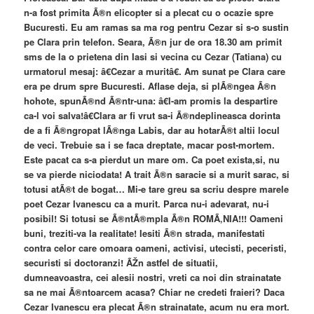
n-a fost primita Ã®n elicopter si a plecat cu o ocazie spre
Bucuresti. Eu am ramas sa ma rog pentru Cezar si s-o sustin
pe Clara prin telefon. Seara, Ã®n jur de ora 18.30 am primit
sms de la o prietena din Iasi si vecina cu Cezar (Tatiana) cu
urmatorul mesaj: â€Cezar a muritâ€. Am sunat pe Clara care
era pe drum spre Bucuresti. Aflase deja, si plÃ®ngea Ã®n
hohote, spunÃ®nd Ã®ntr-una: â€I-am promis la despartire
ca-l voi salva!â€Clara ar fi vrut sa-i Ã®ndeplineasca dorinta
de a fi Ã®ngropat lÃ®nga Labis, dar au hotarÃ®t altii locul
de veci. Trebuie sa i se faca dreptate, macar post-mortem.
Este pacat ca s-a pierdut un mare om. Ca poet exista,si, nu
se va pierde niciodata! A trait Ã®n saracie si a murit sarac, si
totusi atÃ®t de bogat… Mi-e tare greu sa scriu despre marele
poet Cezar Ivanescu ca a murit. Parca nu-i adevarat, nu-i
posibil! Si totusi se Ã®ntÃ®mpla Ã®n ROMÃ‚NIA!!! Oameni
buni, treziti-va la realitate! Iesiti Ã®n strada, manifestati
contra celor care omoara oameni, activisi, utecisti, peceristi,
securisti si doctoranzi! ÃŽn astfel de situatii,
dumneavoastra, cei alesii nostri, vreti ca noi din strainatate
sa ne mai Ã®ntoarcem acasa? Chiar ne credeti fraieri? Daca
Cezar Ivanescu era plecat Ã®n strainatate, acum nu era mort.