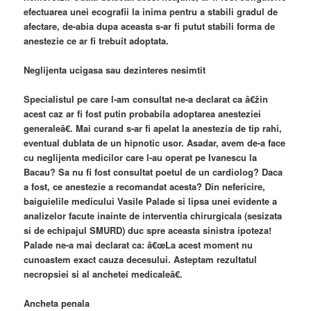
efectuarea unei ecografii la inima pentru a stabili gradul de
afectare, de-abia dupa aceasta s-ar fi putut stabili forma de
anestezie ce ar fi trebuit adoptata.
Neglijenta ucigasa sau dezinteres nesimtit
Specialistul pe care l-am consultat ne-a declarat ca â€žin
acest caz ar fi fost putin probabila adoptarea anesteziei
generaleâ€. Mai curand s-ar fi apelat la anestezia de tip rahi,
eventual dublata de un hipnotic usor. Asadar, avem de-a face
cu neglijenta medicilor care l-au operat pe Ivanescu la
Bacau? Sa nu fi fost consultat poetul de un cardiolog? Daca
a fost, ce anestezie a recomandat acesta? Din nefericire,
baiguielile medicului Vasile Palade si lipsa unei evidente a
analizelor facute inainte de interventia chirurgicala (sesizata
si de echipajul SMURD) duc spre aceasta sinistra ipoteza!
Palade ne-a mai declarat ca: â€œLa acest moment nu
cunoastem exact cauza decesului. Asteptam rezultatul
necropsiei si al anchetei medicaleâ€.
Ancheta penala