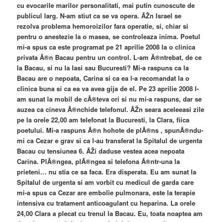
cu evocarile marilor personalitati, mai putin cunoscute de
publicul larg. N-am stiut ca se va opera. ÃŽn Israel se
rezolva problema hemoroizilor fara operatie, si, chiar si
pentru o anestezie la o masea, se controleaza inima. Poetul
mi-a spus ca este programat pe 21 aprilie 2008 la o clinica
privata Ã®n Bacau pentru un control. L-am Ã®ntrebat, de ce
la Bacau, si nu la Iasi sau Bucuresti? Mi-a raspuns ca la
Bacau are o nepoata, Carina si ca ea l-a recomandat la o
clinica buna si ca ea va avea gija de el. Pe 23 aprilie 2008 l-
am sunat la mobil de cÃ®teva ori si nu mi-a raspuns, dar se
auzea ca cineva Ã®nchide telefonul. ÃŽn seara aceleeasi zile
pe la orele 22,00 am telefonat la Bucuresti, la Clara, fiica
poetului. Mi-a raspuns Ã®n hohote de plÃ®ns , spunÃ®ndu-
mi ca Cezar e grav si ca l-au transferat la Spitalul de urgenta
Bacau cu tensiunea 6. ÃŽi daduse vestea acea nepoata
Carina. PlÃ®ngea, plÃ®ngea si telefona Ã®ntr-una la
prieteni… nu stia ce sa faca. Era disperata. Eu am sunat la
Spitalul de urgenta si am vorbit cu medicul de garda care
mi-a spus ca Cezar are embolie pulmonara, este la terapie
intensiva cu tratament anticoagulant cu heparina. La orele
24,00 Clara a plecat cu trenul la Bacau. Eu, toata noaptea am