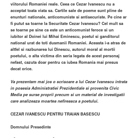
viitorului Romaniei reale. Ceea ce Cezar Ivanescu nu a
acceptat toata viata sa. Cartile sale de poeme sunt pline de
enunturi nationale, anticomuniste si antisecuriste. Pe cine ar
fi putut sa toarne la Securitate Cezar Ivanescu? Cel mult sa
se toarne pe sine ca este un anticomunist feroce si un
iubitor al Doinei lui Mihai Eminescu, poetul si ganditorul
national urat de toti dusmanii Romaniei. Aceasta i-a atras de
altfel si razbunarea lui Dinescu, autorul moral al mortii
poetului, o alta victima din seria legata de acest personaj
nefast, cazuta doar pentru ca iubea Romania mai presus
decat orice.
Va prezentam mai jos o scrisoare a lui Cezar Ivanescu intrata
in posesia Administratiei Prezidentiale si provenita Civic
Media pe surse proprii precum si un material de investigatii
care analizeaza moartea nefireasca a poetului.
CEZAR IVANESCU PENTRU TRAIAN BASESCU
Domnului Presedinte