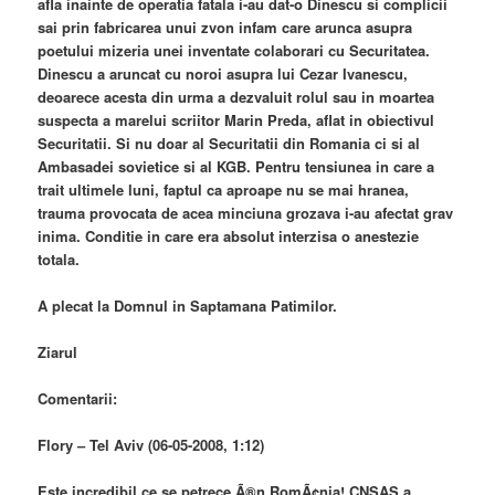
afla inainte de operatia fatala i-au dat-o Dinescu si complicii
sai prin fabricarea unui zvon infam care arunca asupra
poetului mizeria unei inventate colaborari cu Securitatea.
Dinescu a aruncat cu noroi asupra lui Cezar Ivanescu,
deoarece acesta din urma a dezvaluit rolul sau in moartea
suspecta a marelui scriitor Marin Preda, aflat in obiectivul
Securitatii. Si nu doar al Securitatii din Romania ci si al
Ambasadei sovietice si al KGB. Pentru tensiunea in care a
trait ultimele luni, faptul ca aproape nu se mai hranea,
trauma provocata de acea minciuna grozava i-au afectat grav
inima. Conditie in care era absolut interzisa o anestezie
totala.
A plecat la Domnul in Saptamana Patimilor.
Ziarul
Comentarii:
Flory – Tel Aviv (06-05-2008, 1:12)
Este incredibil ce se petrece Ã®n RomÃ¢nia! CNSAS a