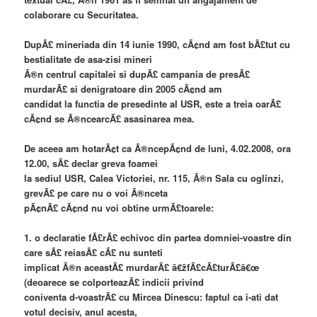
colaborare cu Securitatea.
DupÃ£ mineriada din 14 iunie 1990, cÃ¢nd am fost bÃ£tut cu
bestialitate de asa-zisi mineri
Ã®n centrul capitalei si dupÃ£ campania de presÃ£
murdarÃ£ si denigratoare din 2005 cÃ¢nd am
candidat la functia de presedinte al USR, este a treia oarÃ£
cÃ¢nd se Ã®ncearcÃ£ asasinarea mea.
De aceea am hotarÃ¢t ca Ã®ncepÃ¢nd de luni, 4.02.2008, ora
12.00, sÃ£ declar greva foamei
la sediul USR, Calea Victoriei, nr. 115, Ã®n Sala cu oglinzi,
grevÃ£ pe care nu o voi Ã®nceta
pÃ¢nÃ£ cÃ¢nd nu voi obtine urmÃ£toarele:
1. o declaratie fÃ£rÃ£ echivoc din partea domniei-voastre din
care sÃ£ reiasÃ£ cÃ£ nu sunteti
implicat Ã®n aceastÃ£ murdarÃ£ â€žfÃ£cÃ£turÃ£â€œ
(deoarece se colporteazÃ£ indicii privind
coniventa d-voastrÃ£ cu Mircea Dinescu: faptul ca i-ati dat
votul decisiv, anul acesta,