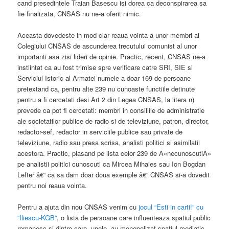
cand presedintele Traian Basescu isi dorea ca deconspirarea sa
fie finalizata, CNSAS nu ne-a oferit nimic.
Aceasta dovedeste in mod clar reaua vointa a unor membri ai
Colegiului CNSAS de ascunderea trecutului comunist al unor
importanti asa zisi lideri de opinie. Practic, recent, CNSAS ne-a
instiintat ca au fost trimise spre verificare catre SRI, SIE si
Serviciul Istoric al Armatei numele a doar 169 de persoane
pretextand ca, pentru alte 239 nu cunoaste functiile detinute
pentru a fi cercetati desi Art 2 din Legea CNSAS, la litera n)
prevede ca pot fi cercetati: membri in consiliile de administratie
ale societatilor publice de radio si de televiziune, patron, director,
redactor-sef, redactor in serviciile publice sau private de
televiziune, radio sau presa scrisa, analisti politici si asimilatii
acestora. Practic, plasand pe lista celor 239 de Â«necunoscutiÂ»
pe analistii politici cunoscuti ca Mircea Mihaies sau Ion Bogdan
Lefter â€“ ca sa dam doar doua exemple â€“ CNSAS si-a dovedit
pentru noi reaua vointa.
Pentru a ajuta din nou CNSAS venim cu
jocul “Esti in carti!” cu
“Iliescu-KGB”
, o lista de persoane care influenteaza spatiul public
romanesc si dintre care, unele, au monopolizat spatiul mediatic