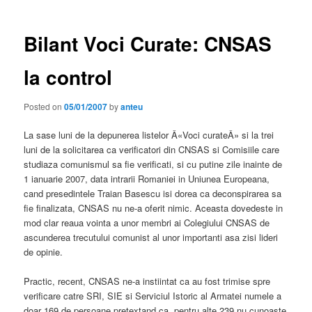
Bilant Voci Curate: CNSAS
la control
Posted on
05/01/2007
by
anteu
La sase luni de la depunerea listelor Â«Voci curateÂ» si la trei
luni de la solicitarea ca verificatori din CNSAS si Comisiile care
studiaza comunismul sa fie verificati, si cu putine zile inainte de
1 ianuarie 2007, data intrarii Romaniei in Uniunea Europeana,
cand presedintele Traian Basescu isi dorea ca deconspirarea sa
fie finalizata, CNSAS nu ne-a oferit nimic. Aceasta dovedeste in
mod clar reaua vointa a unor membri ai Colegiului CNSAS de
ascunderea trecutului comunist al unor importanti asa zisi lideri
de opinie.
Practic, recent, CNSAS ne-a instiintat ca au fost trimise spre
verificare catre SRI, SIE si Serviciul Istoric al Armatei numele a
doar 169 de persoane pretextand ca, pentru alte 239 nu cunoaste