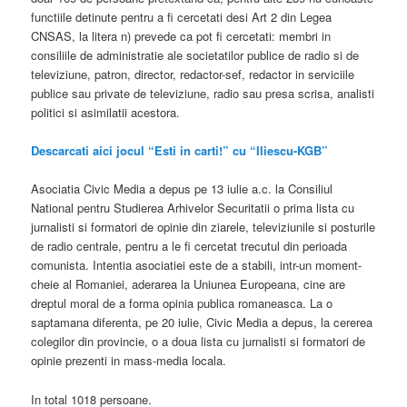
functiile detinute pentru a fi cercetati desi Art 2 din Legea
CNSAS, la litera n) prevede ca pot fi cercetati: membri in
consiliile de administratie ale societatilor publice de radio si de
televiziune, patron, director, redactor-sef, redactor in serviciile
publice sau private de televiziune, radio sau presa scrisa, analisti
politici si asimilatii acestora.
Descarcati aici jocul “Esti in carti!” cu “Iliescu-KGB”
Asociatia Civic Media a depus pe 13 iulie a.c. la Consiliul
National pentru Studierea Arhivelor Securitatii o prima lista cu
jurnalisti si formatori de opinie din ziarele, televiziunile si posturile
de radio centrale, pentru a le fi cercetat trecutul din perioada
comunista. Intentia asociatiei este de a stabili, intr-un moment-
cheie al Romaniei, aderarea la Uniunea Europeana, cine are
dreptul moral de a forma opinia publica romaneasca. La o
saptamana diferenta, pe 20 iulie, Civic Media a depus, la cererea
colegilor din provincie, o a doua lista cu jurnalisti si formatori de
opinie prezenti in mass-media locala.
In total 1018 persoane.