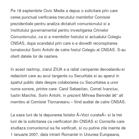
Pe 18 septembrie Civic Media a depus o solicitare prin care
cerea punctual verificarea trecutului membrilor Comisiei
prezidentiale pentru analiza dictaturii comunismului si a
Institutului guvernamental pentru investigarea Crimelor
Comunismului, ca si a membrilor fostului si actualului Colegiu
CNSAS, dupa scandalul prin care s-a dovedit reconspirarea
turnatorului Sorin Antohi de catre fostul Colegiu al CNSAS. S-au
oferit datele lor de nastere.
In acest rastimp, ziarul ZIUA s-a raliat campaniei devoalandu-si
redactorii care au avut tangente cu Securitate si au aparut in
spatiul public date despre colaborarea cu Securitatea a unor
nume sonore, printre care: Carol Sebastian, Cornel Ivanciuc,
Iustin Marchis, Sorin Antohi, in prezent Mihnea Berindei â€“ alt
membru al Comisiei Tismaneanu – fiind audiat de catre CNSAS.
La sase luni de la depunerea listelor Â«Voci curateÂ» si la trei
luni de la solicitarea ca verificatori din CNSAS si Comisiile care
studiaza comunismul sa fie verificati, si cu putine zile inainte de
1 ianuarie 2007, data intrarii Romaniei in Uniunea Europeana,