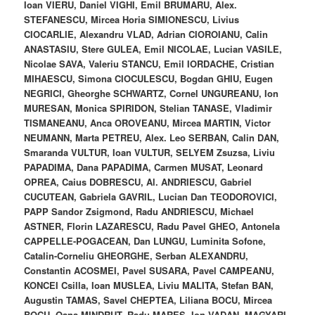
Ioan VIERU, Daniel VIGHI, Emil BRUMARU, Alex.
STEFANESCU, Mircea Horia SIMIONESCU, Livius
CIOCARLIE, Alexandru VLAD, Adrian CIOROIANU, Calin
ANASTASIU, Stere GULEA, Emil NICOLAE, Lucian VASILE,
Nicolae SAVA, Valeriu STANCU, Emil IORDACHE, Cristian
MIHAESCU, Simona CIOCULESCU, Bogdan GHIU, Eugen
NEGRICI, Gheorghe SCHWARTZ, Cornel UNGUREANU, Ion
MURESAN, Monica SPIRIDON, Stelian TANASE, Vladimir
TISMANEANU, Anca OROVEANU, Mircea MARTIN, Victor
NEUMANN, Marta PETREU, Alex. Leo SERBAN, Calin DAN,
Smaranda VULTUR, Ioan VULTUR, SELYEM Zsuzsa, Liviu
PAPADIMA, Dana PAPADIMA, Carmen MUSAT, Leonard
OPREA, Caius DOBRESCU, Al. ANDRIESCU, Gabriel
CUCUTEAN, Gabriela GAVRIL, Lucian Dan TEODOROVICI,
PAPP Sandor Zsigmond, Radu ANDRIESCU, Michael
ASTNER, Florin LAZARESCU, Radu Pavel GHEO, Antonela
CAPPELLE-POGACEAN, Dan LUNGU, Luminita Sofone,
Catalin-Corneliu GHEORGHE, Serban ALEXANDRU,
Constantin ACOSMEI, Pavel SUSARA, Pavel CAMPEANU,
KONCEI Csilla, Ioan MUSLEA, Liviu MALITA, Stefan BAN,
Augustin TAMAS, Savel CHEPTEA, Liliana BOCU, Mircea
BOCU, Oana MINDRUT, Radu MARES, Ion VADAN, MAGYARI