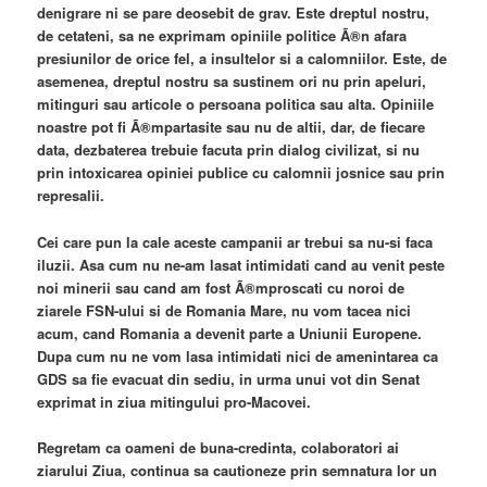
denigrare ni se pare deosebit de grav. Este dreptul nostru,
de cetateni, sa ne exprimam opiniile politice Ã®n afara
presiunilor de orice fel, a insultelor si a calomniilor. Este, de
asemenea, dreptul nostru sa sustinem ori nu prin apeluri,
mitinguri sau articole o persoana politica sau alta. Opiniile
noastre pot fi Ã®mpartasite sau nu de altii, dar, de fiecare
data, dezbaterea trebuie facuta prin dialog civilizat, si nu
prin intoxicarea opiniei publice cu calomnii josnice sau prin
represalii.
Cei care pun la cale aceste campanii ar trebui sa nu-si faca
iluzii. Asa cum nu ne-am lasat intimidati cand au venit peste
noi minerii sau cand am fost Ã®mproscati cu noroi de
ziarele FSN-ului si de Romania Mare, nu vom tacea nici
acum, cand Romania a devenit parte a Uniunii Europene.
Dupa cum nu ne vom lasa intimidati nici de amenintarea ca
GDS sa fie evacuat din sediu, in urma unui vot din Senat
exprimat in ziua mitingului pro-Macovei.
Regretam ca oameni de buna-credinta, colaboratori ai
ziarului Ziua, continua sa cautioneze prin semnatura lor un