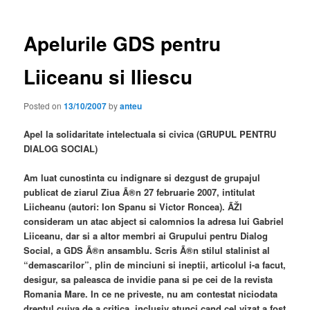
Apelurile GDS pentru
Liiceanu si Iliescu
Posted on
13/10/2007
by
anteu
Apel la solidaritate intelectuala si civica (GRUPUL PENTRU
DIALOG SOCIAL)
Am luat cunostinta cu indignare si dezgust de grupajul
publicat de ziarul Ziua Ã®n 27 februarie 2007, intitulat
Liicheanu (autori: Ion Spanu si Victor Roncea). ÃŽl
consideram un atac abject si calomnios la adresa lui Gabriel
Liiceanu, dar si a altor membri ai Grupului pentru Dialog
Social, a GDS Ã®n ansamblu. Scris Ã®n stilul stalinist al
“demascarilor”, plin de minciuni si ineptii, articolul i-a facut,
desigur, sa paleasca de invidie pana si pe cei de la revista
Romania Mare. In ce ne priveste, nu am contestat niciodata
dreptul cuiva de a critica, inclusiv atunci cand cel vizat a fost