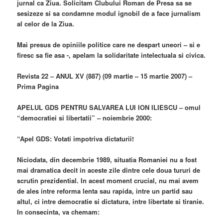
jurnal ca Ziua. Solicitam Clubului Roman de Presa sa se
sesizeze si sa condamne modul ignobil de a face jurnalism
al celor de la Ziua.
Mai presus de opiniile politice care ne despart uneori – si e
firesc sa fie asa -, apelam la solidaritate intelectuala si civica.
Revista 22 – ANUL XV (887) (09 martie – 15 martie 2007) –
Prima Pagina
APELUL GDS PENTRU SALVAREA LUI ION ILIESCU – omul
“democratiei si libertatii” – noiembrie 2000:
“Apel GDS: Votati impotriva dictaturii!
Niciodata, din decembrie 1989, situatia Romaniei nu a fost
mai dramatica decit in aceste zile dintre cele doua tururi de
scrutin prezidential. In acest moment crucial, nu mai avem
de ales intre reforma lenta sau rapida, intre un partid sau
altul, ci intre democratie si dictatura, intre libertate si tiranie.
In consecinta, va chemam: