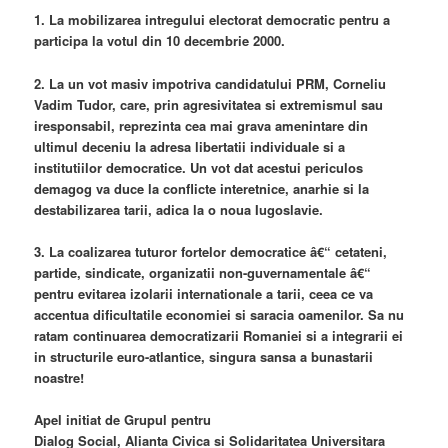
1. La mobilizarea intregului electorat democratic pentru a
participa la votul din 10 decembrie 2000.
2. La un vot masiv impotriva candidatului PRM, Corneliu
Vadim Tudor, care, prin agresivitatea si extremismul sau
iresponsabil, reprezinta cea mai grava amenintare din
ultimul deceniu la adresa libertatii individuale si a
institutiilor democratice. Un vot dat acestui periculos
demagog va duce la conflicte interetnice, anarhie si la
destabilizarea tarii, adica la o noua Iugoslavie.
3. La coalizarea tuturor fortelor democratice â€“ cetateni,
partide, sindicate, organizatii non-guvernamentale â€“
pentru evitarea izolarii internationale a tarii, ceea ce va
accentua dificultatile economiei si saracia oamenilor. Sa nu
ratam continuarea democratizarii Romaniei si a integrarii ei
in structurile euro-atlantice, singura sansa a bunastarii
noastre!
Apel initiat de Grupul pentru
Dialog Social, Alianta Civica si Solidaritatea Universitara