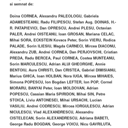
si semnat de:
Doina CORNEA, Alexandru PALEOLOGU, Gabriela
ADAMESTEANU, Radu FILIPESCU, Stefan Aug. DOINAS, H.-
R. PATAPIEVICI, Dan OPRESCU, Andrei PLESU, Octavian
PALER, Andrei OISTEANU, Ioan GROSAN, Mariana CELAC,
Mihai SORA, ECKSTEIN Kovacs Peter, Sorin VIERU, Rodica
PALADE, Sorin ILIESIU, Magda CARNECI, Mircea DIACONU,
Alexandru ZUB, Andrei CORNEA, Dan PERJOVSCHI, Cristian
PREDA, Radu BERCEA, Paul CORNEA, Costea MUNTEANU,
Sorin MARCULESCU, Adrian ALUI GHEORGHE, Annie
BENTOIU, Aura CHRISTI, Dan CRISTEA, Gabriel DIMISIANU,
Marius GHICA, Ioan HOLBAN, Nora IUGA, Mircea MIHAIES,
Simona POPESCU, Ion Bogdan LEFTER, Ion POP, Cornel
MORARU, BANYAI Peter, Ioan MOLDOVAN, Adrian
POPESCU, Cassian Maria SPIRIDON, Mihai SIN, Petre
STOICA, Liviu ANTONESEI, Mihai URSACHI, Lucian
VASILIU, Andrei CODRESCU, Mircea IORGULESCU, Adrian
NICULESCU, Vlad ALEXANDRESCU, Alexandru
CISTELECAN, Sorin ALEXANDRESCU, Adriana BABETI,
George Radu BOGDAN, George VOICU, Nicu GAVRILUTA,