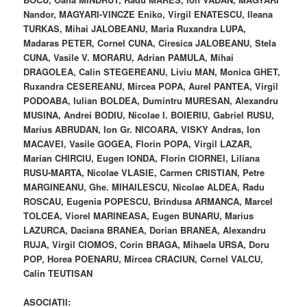
Nandor, MAGYARI-VINCZE Eniko, Virgil ENATESCU, Ileana
TURKAS, Mihai JALOBEANU, Maria Ruxandra LUPA,
Madaras PETER, Cornel CUNA, Ciresica JALOBEANU, Stela
CUNA, Vasile V. MORARU, Adrian PAMULA, Mihai
DRAGOLEA, Calin STEGEREANU, Liviu MAN, Monica GHET,
Ruxandra CESEREANU, Mircea POPA, Aurel PANTEA, Virgil
PODOABA, Iulian BOLDEA, Dumintru MURESAN, Alexandru
MUSINA, Andrei BODIU, Nicolae I. BOIERIU, Gabriel RUSU,
Marius ABRUDAN, Ion Gr. NICOARA, VISKY Andras, Ion
MACAVEI, Vasile GOGEA, Florin POPA, Virgil LAZAR,
Marian CHIRCIU, Eugen IONDA, Florin CIORNEI, Liliana
RUSU-MARTA, Nicolae VLASIE, Carmen CRISTIAN, Petre
MARGINEANU, Ghe. MIHAILESCU, Nicolae ALDEA, Radu
ROSCAU, Eugenia POPESCU, Brindusa ARMANCA, Marcel
TOLCEA, Viorel MARINEASA, Eugen BUNARU, Marius
LAZURCA, Daciana BRANEA, Dorian BRANEA, Alexandru
RUJA, Virgil CIOMOS, Corin BRAGA, Mihaela URSA, Doru
POP, Horea POENARU, Mircea CRACIUN, Cornel VALCU,
Calin TEUTISAN
ASOCIATII: