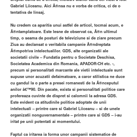
Gabriel Liiceanu. Aici Ã®nsa nu e vorba de critica, ci de o
tentativa de linsaj.
Nu credem ca aparitia unui astfel de articol, tocmai acum, e
Ã®ntamplatoare. Este lesne de observat ca, Ã®n ultimul
timp, o seama de posturi de televiziune si de ziare precum
Ziua au declansat o veritabila campanie Ã®ndreptata
Ã®mpotriva intelectualilor. GDS, alte organizatii ale
societatii civile – Fundatia pentru o Societate Deschisa,
Societatea Academica din Romania, APADOR-CH etc. -,
precum si personalitati marcante ale vietii intelectuale sunt
supuse unor acuzatii defaimatoare, a caror stilistica ne duce
cu gandul la o parte a presei romanesti de la Ã®nceputul
anilor â€™90. Din pacate, exista si personalitati politice care
profereaza cuvinte de dispret si calomnii la adresa GDS.
Este evident ca atitudinile politice adoptate de unii
intelectuali – printre care si Gabriel Liiceanu – si de unele
organizatii nonguvernamentale – printre care si GDS – i-au
iritat pe unii potentati ai momentului.
Faptul ca iritarea ia forma unor campanii sistematice de