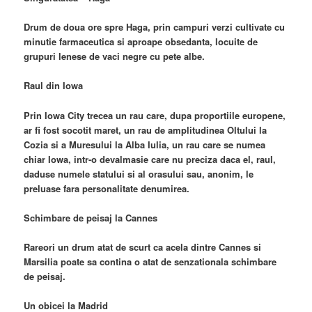
Drum de doua ore spre Haga, prin campuri verzi cultivate cu
minutie farmaceutica si aproape obsedanta, locuite de
grupuri lenese de vaci negre cu pete albe.
Raul din Iowa
Prin Iowa City trecea un rau care, dupa proportiile europene,
ar fi fost socotit maret, un rau de amplitudinea Oltului la
Cozia si a Muresului la Alba Iulia, un rau care se numea
chiar Iowa, intr-o devalmasie care nu preciza daca el, raul,
daduse numele statului si al orasului sau, anonim, le
preluase fara personalitate denumirea.
Schimbare de peisaj la Cannes
Rareori un drum atat de scurt ca acela dintre Cannes si
Marsilia poate sa contina o atat de senzationala schimbare
de peisaj.
Un obicei la Madrid