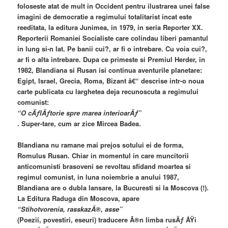
foloseste atat de mult in Occident pentru ilustrarea unei false
imagini de democratie a regimului totalitarist incat este
reeditata, la editura Junimea, in 1979, in seria Reporter XX.
Reporterii Romaniei Socialiste care colindau liberi pamantul
in lung si-n lat. Pe banii cui?, ar fi o intrebare. Cu voia cui?,
ar fi o alta intrebare. Dupa ce primeste si Premiul Herder, in
1982, Blandiana si Rusan isi continua aventurile planetare:
Egipt, Israel, Grecia, Roma, Bizant â€“ descrise intr-o noua
carte publicata cu larghetea deja recunoscuta a regimului
comunist:
“O cÄƒlÄƒtorie spre marea interioarÄƒ”
. Super-tare, cum ar zice Mircea Badea.
Blandiana nu ramane mai prejos sotului ei de forma,
Romulus Rusan. Chiar in momentul in care muncitorii
anticomunisti brasoveni se revoltau sfidand moartea si
regimul comunist, in luna noiembrie a anului 1987,
Blandiana are o dubla lansare, la Bucuresti si la Moscova (!).
La Editura Raduga din Moscova, apare
“Stihotvorenia, rasskazÃ®, asse”
(Poezii, povestiri, eseuri) traducere Ã®n limba rusÄƒ ÅŸi