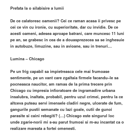
Prefata la o silabisire a lumii
De ce calatoresc oamenii? Cei ce raman acasa ii privesc pe
cei ce vin cu ironie, cu superioritate, dar cu invidie. De ce
acesti oameni, adesea aproape batrani, care muncesc 11 luni
pe an, se grabesc in cea de a douasprezecea sa se inghesuie
in autobuze, limuzine, sau in avioane, sau in trenuri…
Lumina – Chicago
Pe un frig capabil sa impietreasca cele mai frumoase
sentimente, pe un vant care zgaltaia firmele facandu–le sa
pocneasca naucitor, am ramas de la prima trecere prin
Chicago cu impresia infioratoare de ingramadire urbana
insalubra, inaltata, probabil, pentru uzul crimei, pentru la ce
altceva puteau servi imensele cladiri negre, ulcerate de fum,
gangurile pustii semanate cu lazi goale, cutii de gunoi
parasite si caini rebegiti? (…) Chicago este singurul loc
unde zgarie-norii mi s-au parut frumosi si m-au incantat ca o
realizare mareata a fortei omenesti.