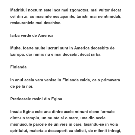
Madridul nocturn este inca mai zgomotos, mai vuitor decat
cel din zi, cu masinile nestapanite, turistii mai neintimidati,
restaurantele mai deschise.
Iarba verde de America
Multe, foarte multe lucruri sunt in America deosebite de
Europa, dar nimic nu e mai deosebit decat iarba.
Finlanda
In anul acela vara venise in Finlanda calda, ca o primavara
de pe la noi.
Pretioasele rasini din Egina
Insula Egina este una dintre acele minuni elene formate
dintr-un templu, un munte si o mare, una din acele
misnuscule parcele de univers in care, lasandu-se in voia
spiritului, materia a descoperit cu delicii, de milenii intregi,