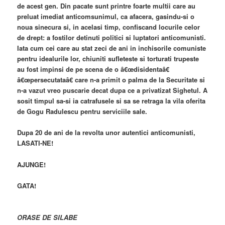
de acest gen. Din pacate sunt printre foarte multii care au
preluat imediat anticomsunimul, ca afacera, gasindu-si o
noua sinecura si, in acelasi timp, confiscand locurile celor
de drept: a fostilor detinuti politici si luptatori anticomunisti.
Iata cum cei care au stat zeci de ani in inchisorile comuniste
pentru idealurile lor, chiuniti sufleteste si torturati trupeste
au fost impinsi de pe scena de o â€œdisidentaâ€
â€œpersecutataâ€ care n-a primit o palma de la Securitate si
n-a vazut vreo puscarie decat dupa ce a privatizat Sighetul. A
sosit timpul sa-si ia catrafusele si sa se retraga la vila oferita
de Gogu Radulescu pentru serviciile sale.
Dupa 20 de ani de la revolta unor autentici anticomunisti,
LASATI-NE!
AJUNGE!
GATA!
ORASE DE SILABE