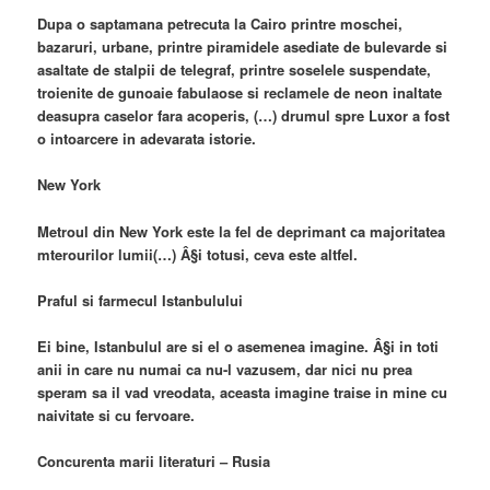
Dupa o saptamana petrecuta la Cairo printre moschei,
bazaruri, urbane, printre piramidele asediate de bulevarde si
asaltate de stalpii de telegraf, printre soselele suspendate,
troienite de gunoaie fabulaose si reclamele de neon inaltate
deasupra caselor fara acoperis, (…) drumul spre Luxor a fost
o intoarcere in adevarata istorie.
New York
Metroul din New York este la fel de deprimant ca majoritatea
mterourilor lumii(…) Â§i totusi, ceva este altfel.
Praful si farmecul Istanbulului
Ei bine, Istanbulul are si el o asemenea imagine. Â§i in toti
anii in care nu numai ca nu-l vazusem, dar nici nu prea
speram sa il vad vreodata, aceasta imagine traise in mine cu
naivitate si cu fervoare.
Concurenta marii literaturi – Rusia