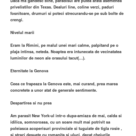
Daca ma gandesc bine, paradisul are putea arata asemenea
privelistilor din Texas. Dealuri line, coline verzi, paduri
fosnitoare, drumuri si poteci strecurandu-se pe sub bolte de
crengi.
Nivelul marii
Eram la Rimini, pe malul unei mari calme, palpitand pe o
plaja intinsa, neteda. Noaptea era intunecata de vecinatatea
luminilor de neon ale orasului tacut(…).
Eternitate la Genova
Ceea ce frapeaza la Genova este, mai curand, prea marea
concretete a unor atat de generale sentimente.
Despartirea si nu prea
Am parasit New York-ul intr-o dupa-amiaza de mai, calda si
idilica, somnoroasa, cu un soare mult mai potrivit sa
poleiasca acoperisuri provinciale si tuguiate de tigla rosie ,
si strazi desuete cu romanita si uluci, decat cheiurile