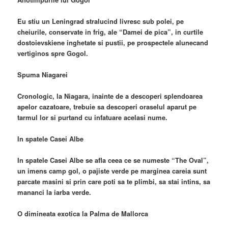
Eu stiu un Leningrad stralucind livresc sub polei, pe
cheiurile, conservate in frig, ale “Damei de pica”, in curtile
dostoievskiene inghetate si pustii, pe prospectele alunecand
vertiginos spre Gogol.
Spuma Niagarei
Cronologic, la Niagara, inainte de a descoperi splendoarea
apelor cazatoare, trebuie sa descoperi oraselul aparut pe
tarmul lor si purtand cu infatuare acelasi nume.
In spatele Casei Albe
In spatele Casei Albe se afla ceea ce se numeste “The Oval”,
un imens camp gol, o pajiste verde pe marginea careia sunt
parcate masini si prin care poti sa te plimbi, sa stai intins, sa
mananci la iarba verde.
O dimineata exotica la Palma de Mallorca