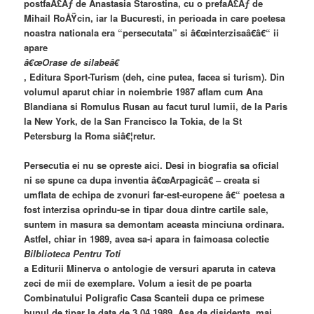
postfaÅ£Äƒ de Anastasia Starostina, cu o prefaÅ£Äƒ de
Mihail RoÅŸcin, iar la Bucuresti, in perioada in care poetesa
noastra nationala era “persecutata” si â€œinterzisaâ€â€“ ii
apare
â€œOrase de silabeâ€
, Editura Sport-Turism (deh, cine putea, facea si turism). Din
volumul aparut chiar in noiembrie 1987 aflam cum Ana
Blandiana si Romulus Rusan au facut turul lumii, de la Paris
la New York, de la San Francisco la Tokia, de la St
Petersburg la Roma siâ€¦retur.
Persecutia ei nu se opreste aici. Desi in biografia sa oficial
ni se spune ca dupa inventia â€œArpagicâ€ – creata si
umflata de echipa de zvonuri far-est-europene â€“ poetesa a
fost interzisa oprindu-se in tipar doua dintre cartile sale,
suntem in masura sa demontam aceasta minciuna ordinara.
Astfel, chiar in 1989, avea sa-i apara in faimoasa colectie
Bilblioteca Pentru Toti
a Editurii Minerva o antologie de versuri aparuta in cateva
zeci de mii de exemplare. Volum a iesit de pe poarta
Combinatului Poligrafic Casa Scanteii dupa ce primese
bunul de tipar la data de 3.04.1989. Asa da disidenta, mai