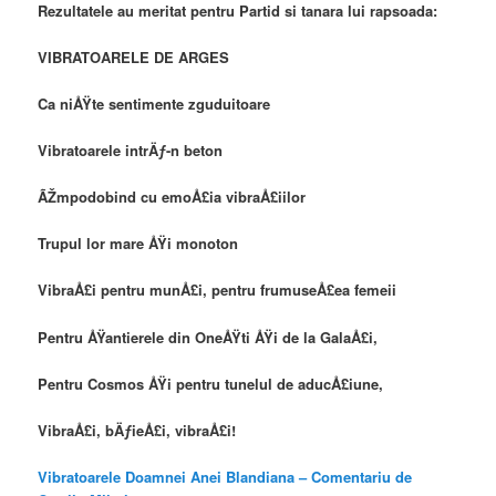
Rezultatele au meritat pentru Partid si tanara lui rapsoada:
VIBRATOARELE DE ARGES
Ca niÅŸte sentimente zguduitoare
Vibratoarele intrÄƒ-n beton
ÃŽmpodobind cu emoÅ£ia vibraÅ£iilor
Trupul lor mare ÅŸi monoton
VibraÅ£i pentru munÅ£i, pentru frumuseÅ£ea femeii
Pentru ÅŸantierele din OneÅŸti ÅŸi de la GalaÅ£i,
Pentru Cosmos ÅŸi pentru tunelul de aducÅ£iune,
VibraÅ£i, bÄƒieÅ£i, vibraÅ£i!
Vibratoarele Doamnei Anei Blandiana – Comentariu de