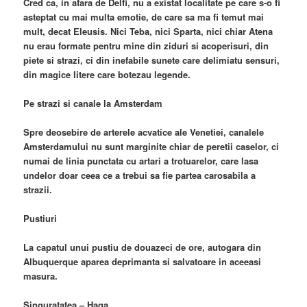
Cred ca, in afara de Delfi, nu a existat localitate pe care s-o fi
asteptat cu mai multa emotie, de care sa ma fi temut mai
mult, decat Eleusis. Nici Teba, nici Sparta, nici chiar Atena
nu erau formate pentru mine din ziduri si acoperisuri, din
piete si strazi, ci din inefabile sunete care delimiatu sensuri,
din magice litere care botezau legende.
Pe strazi si canale la Amsterdam
Spre deosebire de arterele acvatice ale Venetiei, canalele
Amsterdamului nu sunt marginite chiar de peretii caselor, ci
numai de linia punctata cu artari a trotuarelor, care lasa
undelor doar ceea ce a trebui sa fie partea carosabila a
strazii.
Pustiuri
La capatul unui pustiu de douazeci de ore, autogara din
Albuquerque aparea deprimanta si salvatoare in aceeasi
masura.
Singuratatea – Haga