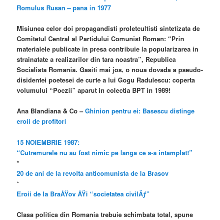
Romulus Rusan – pana in 1977
Misiunea celor doi propagandisti proletcultisti sintetizata de
Comitetul Central al Partidului Comunist Roman: “Prin
materialele publicate in presa contribuie la popularizarea in
strainatate a realizarilor din tara noastra”, Republica
Socialista Romania. Gasiti mai jos, o noua dovada a pseudo-
disidentei poetesei de curte a lui Gogu Radulescu: coperta
volumului “Poezii” aparut in colectia BPT in 1989!
Ana Blandiana & Co –
Ghinion pentru ei: Basescu distinge
eroii de profitori
15 NOIEMBRIE 1987:
“Cutremurele nu au fost nimic pe langa ce s-a intamplat!”
*
20 de ani de la revolta anticomunista de la Brasov
*
Eroii de la BraÅŸov ÅŸi “societatea civilÄƒ”
Clasa politica din Romania trebuie schimbata total, spune