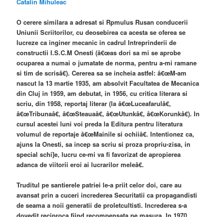
Catalin Mihuleac
O cerere similara a adresat si Rpmulus Rusan conducerii
Uniunii Scriitorilor, cu deosebirea ca acesta se oferea se
lucreze ca inginer mecanic in cadrul Intreprinderii de
constructii I.S.C.M Onesti (â€œas dori sa mi se aprobe
ocuparea a numai o jumatate de norma, pentru a-mi ramane
si tim de scrisâ€). Cererea sa se incheia astfel: â€œM-am
nascut la 13 martie 1935, am absolvit Facultatea de Mecanica
din Cluj in 1959, am debutat, in 1956, cu critica literara si
scriu, din 1958, reportaj literar (la â€œLuceafarulâ€,
â€œTribunaâ€, â€œSteauaâ€, â€œUtunkâ€, â€œKorunkâ€). In
cursul acestei luni voi preda la Editura pentru literatura
volumul de reportaje â€œMainile si ochiiâ€. Intentionez ca,
ajuns la Onesti, sa incep sa scriu si proza propriu-zisa, in
special schi]e, lucru ce-mi va fi favorizat de apropierea
adanca de viitorii eroi ai lucrarilor meleâ€.
Truditul pe santierele patriei le-a priit celor doi, care au
avansat prin a cuceri increderea Securitatii ca propagandisti
de seama a noii generatii de proletcultisti. Increderea s-a
dovedit reciproca fiind recompensata pe masura. In 1970,