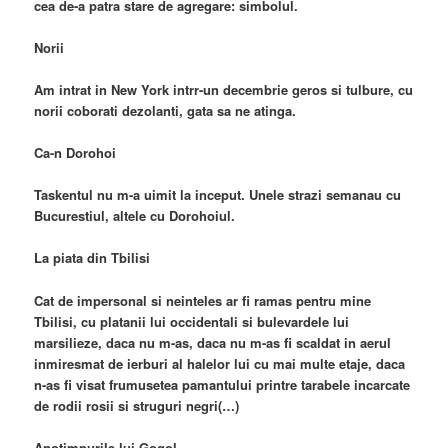
cea de-a patra stare de agregare: simbolul.
Norii
Am intrat in New York intrr-un decembrie geros si tulbure, cu
norii coborati dezolanti, gata sa ne atinga.
Ca-n Dorohoi
Taskentul nu m-a uimit la inceput. Unele strazi semanau cu
Bucurestiul, altele cu Dorohoiul.
La piata din Tbilisi
Cat de impersonal si neinteles ar fi ramas pentru mine
Tbilisi, cu platanii lui occidentali si bulevardele lui
marsilieze, daca nu m-as, daca nu m-as fi scaldat in aerul
inmiresmat de ierburi al halelor lui cu mai multe etaje, daca
n-as fi visat frumusetea pamantului printre tarabele incarcate
de rodii rosii si struguri negri(…)
Anotimpurile lui Gogol