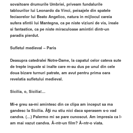
sovaitoare drumurile Umbriei, priveam fundalurile
tablourilor lui Leonardo da Vinci, peisajele din spatele
feciaorelor lui Beato Angelico, natura in mijlocul careia
sufera sfintii lui Mantegna, ca pe niste viziuni de vis, ireale
si fantastice, ca pe niste miraculoase amintiri dintr-un
paradis pierdut.
Sufletul medieval – Paris
Deasupra catedralei Notre-Dame, la capatul celor cateva sute
de trepte inguste si inalte care m-au dus pe unul din cele
doua bizare turnuri patrate, am avut pentru prima oara
revelatia sufletului medieval.
Sicilia, o, Sicilia!…
Mi-e greu sa-mi amintesc din ce clipa am inceput sa ma
gandesc la Sicilia. Â§i nu stiu nici daca sperasem s-o vad
candva. (…) Palermo mi se pare cunoscut. Am impresia ca l-
am mai vazut candva. Ã«ntr-un film? Ã«ntr-o viata.