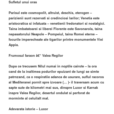
Sufletul unui oras
Parisul este cosmopolit, altruist, deschis, eterogen –
parizienii sunt rezervati si credinciosi larilor; Venetia este
aristocratica si infatuata – venetienii fredonatori si nostalgici.
Taina imbatatoarei si liberei Florente este Savonarola, taina
nepasatorului Neapole – Pompeiul, taina Romei eterne –
focurile imperecheate ale tigarilor printre monumentele Viei
Appia.
Frumosul faraon â€“ Valea Regilor
Dupa ce trecusem Nilul numai in noptile cairote – la ora
cand de la inaltimea podurilor epuizant de lungi se simte
patrnzand, ca o respiratiie adanca de usurare, suflul racoros
al Mediteranei pornit spre izvoare (… )- il traversam acum cu
sapte sute de kilometri mai sus, dinspre Luxor si Karnak
inspre Valea Regilor, desertul ondulat si perforat de
morminte al celuilalt mal.
Adevarata istorie – Luxor