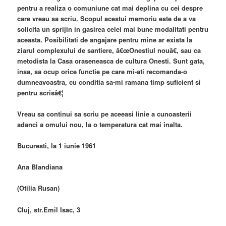
pentru a realiza o comuniune cat mai deplina cu cei despre
care vreau sa scriu. Scopul acestui memoriu este de a va
solicita un sprijin in gasirea celei mai bune modalitati pentru
aceasta. Posibilitati de angajare pentru mine ar exista la
ziarul complexului de santiere, â€œOnestiul nouâ€, sau ca
metodista la Casa oraseneasca de cultura Onesti. Sunt gata,
insa, sa ocup orice functie pe care mi-ati recomanda-o
dumneavoastra, cu conditia sa-mi ramana timp suficient si
pentru scrisâ€¦
Vreau sa continui sa scriu pe aceeasi linie a cunoasterii
adanci a omului nou, la o temperatura cat mai inalta.
Bucuresti, la 1 iunie 1961
Ana Blandiana
(Otilia Rusan)
Cluj, str.Emil Isac, 3