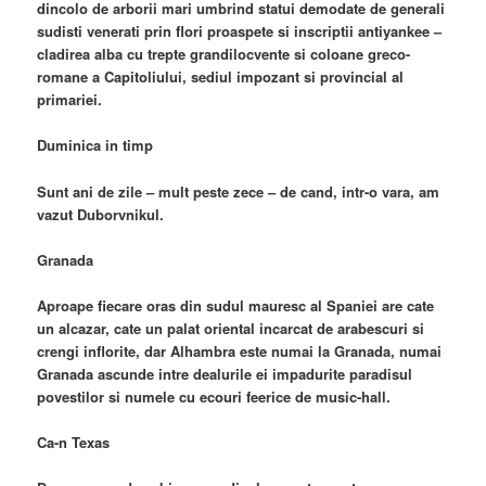
dincolo de arborii mari umbrind statui demodate de generali
sudisti venerati prin flori proaspete si inscriptii antiyankee –
cladirea alba cu trepte grandilocvente si coloane greco-
romane a Capitoliului, sediul impozant si provincial al
primariei.
Duminica in timp
Sunt ani de zile – mult peste zece – de cand, intr-o vara, am
vazut Duborvnikul.
Granada
Aproape fiecare oras din sudul mauresc al Spaniei are cate
un alcazar, cate un palat oriental incarcat de arabescuri si
crengi inflorite, dar Alhambra este numai la Granada, numai
Granada ascunde intre dealurile ei impadurite paradisul
povestilor si numele cu ecouri feerice de music-hall.
Ca-n Texas