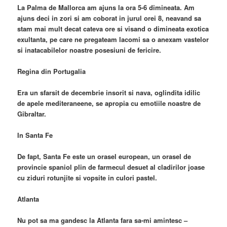
La Palma de Mallorca am ajuns la ora 5-6 dimineata. Am
ajuns deci in zori si am coborat in jurul orei 8, neavand sa
stam mai mult decat cateva ore si visand o dimineata exotica
exultanta, pe care ne pregateam lacomi sa o anexam vastelor
si inatacabilelor noastre posesiuni de fericire.
Regina din Portugalia
Era un sfarsit de decembrie insorit si nava, oglindita idilic
de apele mediteraneene, se apropia cu emotiile noastre de
Gibraltar.
In Santa Fe
De fapt, Santa Fe este un orasel european, un orasel de
provincie spaniol plin de farmecul desuet al cladirilor joase
cu ziduri rotunjite si vopsite in culori pastel.
Atlanta
Nu pot sa ma gandesc la Atlanta fara sa-mi amintesc –