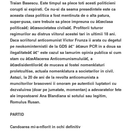
Traian Basescu. Este timpul sa plece toti acesti politicieni
corupti si expirati. Ce nu-si da seama presedintele este ca
aceasta clasa politica a fost mentinuta de o alta patura,
super-pusa, care trebuie sa plece impreuna cu â€œclasa
politicaâ€: â€œsocietatea civilaâ€. Profitorii tuturor
regimurilor au distrus viitorul acestei tari in ultimii 18 ani.
Daca scriitorul anticomunist Victor Frunza ii arata cu degetul
pe neokominternistii de la GDS â€“ â€œun PCR in a doua sa
ilegalitateâ€ â€“ este cazul sa lamurim opinia publica si cum
stam cu â€œAfacerea Anticomunismuluiâ€, a
â€œdisidentilorâ€ de mucava ai fostei nomenklaturi
proletcultise, actuala nomenklatura a societarilor in civil.
Astazi, la 20 de ani de la revolta anticomunista a
muncitorilor brasoveni ii onoram pe autenticii luptatori cu
dezvaluirea (doar pe jumatate, momentan) a adevaratelor fete
ale impostoarei Ana Blandiana si sotului sau legitim,
Romulus Rusan.
PARTID
Candoarea mi-a-nflorit in ochi definitiv