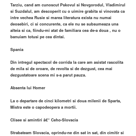
Tarziu, cand am cunoscut Pskovul si Novgorodul, Vladimirul
si Suzdalul, am descoperit cu o uimire grabita si vinovata ca
intre vechea Rusie si marea literatura exista nu numai
deosebiri, ci si concurente, ca ele nu se subsumeaza una
alteia si ca, fiindu-mi atat de familiara cea de-a doua , nu o
banuiam totusi pe cea dintai.
Spania
Din intregul spectacol de corrida la care am asistat rascolita
de mila si de oroare, de revolta si de dezgust, cea mai
dezgustatoare scena mi s-a parut pauza.
Absenta lui Homer
La o departare de cinci kilometri si doua milenii de Sparta,
Mistra este o capodeopera a mortii.
Clisee si amintiri â€“ Ceho-Slovacia
Strabateam Slovacia, oprindu-ne din sat in sat, din cimitir si