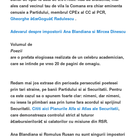
ales cand vecinul tau de vila la Comana era chiar eminenta
cenusie a Partidului, membrul CPEx al CC al PCR,
Gheorghe â€œGoguâ€ Radulescu
.
Adevarul despre impostorii Ana Blandiana si Mircea Dinescu
Volumul de
Poezii
are o prefata elogioasa realizata de un celebru academician,
care se intinde pe vreo 20 de pagini de omagiu.
Redam mai jos extrase din perioada persecutiei poetesei
prin tari straine, pe banii Partidului si ai Securitatii. Pentru
ca este cazul sa o spunem foarte clar: nimeni, dar nimeni,
nu iesea la plimbari asa prin lume fara acordul si sprijinul
Securitatii.
Cititi aici Planurile Alfa si Atlas ale Securitatii
,
care demonstreaza controlul strict al tuturor
â€œbursierilorâ€ si calatorilor cu misiune din RSR.
Ana Blandiana si Romulus Rusan nu sunt singurii impostori