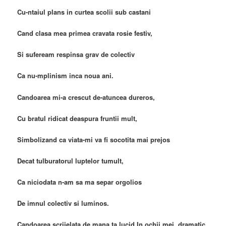
Cu-ntaiul plans in curtea scolii sub castani
Cand clasa mea primea cravata rosie festiv,
Si sufeream respinsa grav de colectiv
Ca nu-mplinism inca noua ani.
Candoarea mi-a crescut de-atuncea dureros,
Cu bratul ridicat deaspura fruntii mult,
Simbolizand ca viata-mi va fi socotita mai prejos
Decat tulburatorul luptelor tumult,
Ca niciodata n-am sa ma separ orgolios
De imnul colectiv si luminos.
Candoarea scrijelata de mana ta lucid In ochii mei, dramatic