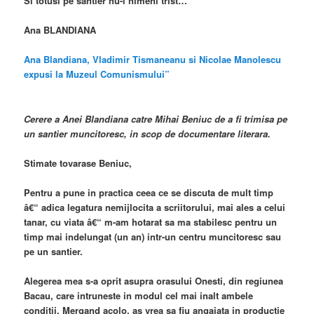
Si totusi pe santier nu-i nimeni trist…
Ana BLANDIANA
Ana Blandiana, Vladimir Tismaneanu si Nicolae Manolescu
expusi la Muzeul Comunismului”
Cerere a Anei Blandiana catre Mihai Beniuc de a fi trimisa pe
un santier muncitoresc, in scop de documentare literara.
Stimate tovarase Beniuc,
Pentru a pune in practica ceea ce se discuta de mult timp
â€“ adica legatura nemijlocita a scriitorului, mai ales a celui
tanar, cu viata â€“ m-am hotarat sa ma stabilesc pentru un
timp mai indelungat (un an) intr-un centru muncitoresc sau
pe un santier.
Alegerea mea s-a oprit asupra orasului Onesti, din regiunea
Bacau, care intruneste in modul cel mai inalt ambele
conditii. Mergand acolo, as vrea sa fiu angajata in productie