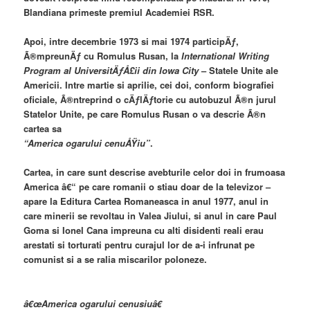
Blandiana primeste premiul Academiei RSR.
Apoi, intre decembrie 1973 si mai 1974 participÄƒ,
Ã®mpreunÄƒ cu Romulus Rusan, la
International Writing
Program al UniversitÄƒÅ£ii din Iowa City
– Statele Unite ale
Americii. Intre martie si aprilie, cei doi, conform biografiei
oficiale, Ã®ntreprind o cÄƒlÄƒtorie cu autobuzul Ã®n jurul
Statelor Unite, pe care Romulus Rusan o va descrie Ã®n
cartea sa
“America ogarului cenuÅŸiu”
.
Cartea, in care sunt descrise avebturile celor doi in frumoasa
America â€“ pe care romanii o stiau doar de la televizor –
apare la Editura Cartea Romaneasca in anul 1977, anul in
care minerii se revoltau in Valea Jiului, si anul in care Paul
Goma si Ionel Cana impreuna cu alti disidenti reali erau
arestati si torturati pentru curajul lor de a-i infrunat pe
comunist si a se ralia miscarilor poloneze.
â€œAmerica ogarului cenusiuâ€