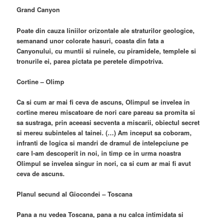
Grand Canyon
Poate din cauza liniilor orizontale ale straturilor geologice,
semanand unor colorate hasuri, coasta din fata a
Canyonului, cu muntii si ruinele, cu piramidele, templele si
tronurile ei, parea pictata pe peretele dimpotriva.
Cortine – Olimp
Ca si cum ar mai fi ceva de ascuns, Olimpul se invelea in
cortine mereu miscatoare de nori care pareau sa promita si
sa sustraga, prin aceeasi secventa a miscarii, obiectul secret
si mereu subinteles al tainei. (…) Am inceput sa coboram,
infranti de logica si mandri de dramul de intelepciune pe
care l-am descoperit in noi, in timp ce in urma noastra
Olimpul se invelea singur in nori, ca si cum ar mai fi avut
ceva de ascuns.
Planul secund al Giocondei – Toscana
Pana a nu vedea Toscana, pana a nu calca intimidata si