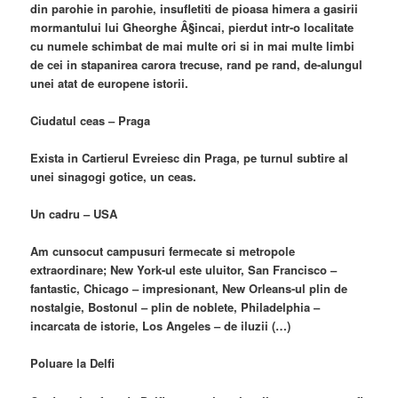
din parohie in parohie, insufletiti de pioasa himera a gasirii
mormantului lui Gheorghe Â§incai, pierdut intr-o localitate
cu numele schimbat de mai multe ori si in mai multe limbi
de cei in stapanirea carora trecuse, rand pe rand, de-alungul
unei atat de europene istorii.
Ciudatul ceas – Praga
Exista in Cartierul Evreiesc din Praga, pe turnul subtire al
unei sinagogi gotice, un ceas.
Un cadru – USA
Am cunsocut campusuri fermecate si metropole
extraordinare; New York-ul este uluitor, San Francisco –
fantastic, Chicago – impresionant, New Orleans-ul plin de
nostalgie, Bostonul – plin de noblete, Philadelphia –
incarcata de istorie, Los Angeles – de iluzii (…)
Poluare la Delfi