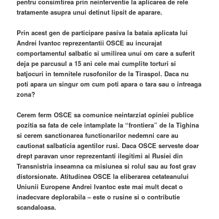
pentru consimtirea prin neinterventie la aplicarea de rele
tratamente asupra unui detinut lipsit de aparare.
Prin acest gen de participare pasiva la bataia aplicata lui
Andrei Ivantoc reprezentantii OSCE au incurajat
comportamentul salbatic si umilirea unui om care a suferit
deja pe parcusul a 15 ani cele mai cumplite torturi si
batjocuri in temnitele rusofonilor de la Tiraspol. Daca nu
poti apara un singur om cum poti apara o tara sau o intreaga
zona?
Cerem ferm OSCE sa comunice neintarziat opiniei publice
pozitia sa fata de cele intamplate la “frontiera” de la Tighina
si cerem sanctionarea functionarilor nedemni care au
cautionat salbaticia agentilor rusi. Daca OSCE serveste doar
drept paravan unor reprezentanti ilegitimi ai Rusiei din
Transnistria inseamna ca misiunea si rolul sau au fost grav
distorsionate. Atitudinea OSCE la eliberarea cetateanului
Uniunii Europene Andrei Ivantoc este mai mult decat o
inadecvare deplorabila – este o rusine si o contributie
scandaloasa.