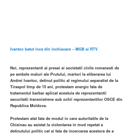
Ivantoc batut inca din inchisoare – MGB si RTV
Noi, reprezentanti ai presei si societatii civile romanesti de
pe ambele maluri ale Prutului, martori la eliberarea lui
Andrei Ivantoc, detinut politic al regimului separatist de la
Tiraspol timp de 15 ani, protestam energic fata de
tratamentul barbar aplicat acestuia de reprezentantii
securitatii transnistrene sub ochii reprezentantilor OSCE din
Republica Moldova.
Protestam atat fata de modul in care autoritatile de la
Chisinau au asistat la violentarea in mod repetat a
detinutului politic cat si fata de incercarea acestora de a