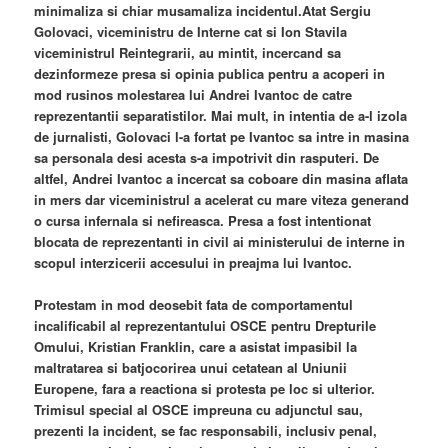
minimaliza si chiar musamaliza incidentul.Atat Sergiu
Golovaci, viceministru de Interne cat si Ion Stavila
viceministrul Reintegrarii, au mintit, incercand sa
dezinformeze presa si opinia publica pentru a acoperi in
mod rusinos molestarea lui Andrei Ivantoc de catre
reprezentantii separatistilor. Mai mult, in intentia de a-l izola
de jurnalisti, Golovaci l-a fortat pe Ivantoc sa intre in masina
sa personala desi acesta s-a impotrivit din rasputeri. De
altfel, Andrei Ivantoc a incercat sa coboare din masina aflata
in mers dar viceministrul a acelerat cu mare viteza generand
o cursa infernala si nefireasca. Presa a fost intentionat
blocata de reprezentanti in civil ai ministerului de interne in
scopul interzicerii accesului in preajma lui Ivantoc.
Protestam in mod deosebit fata de comportamentul
incalificabil al reprezentantului OSCE pentru Drepturile
Omului, Kristian Franklin, care a asistat impasibil la
maltratarea si batjocorirea unui cetatean al Uniunii
Europene, fara a reactiona si protesta pe loc si ulterior.
Trimisul special al OSCE impreuna cu adjunctul sau,
prezenti la incident, se fac responsabili, inclusiv penal,