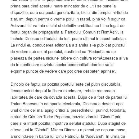
prima oara cind acestui mare mincator de c…t i se pune la
dispozitie, cu o suspecta generozitate, biciul din templul hirtiei de
ziar, imi depun pentru o vreme pixul in rastel, pina voi fi sigur ca
Adevarul isi va taia oficial si definitiv ombilicul ce-l tine legat de
fostul organ de propaganda al Partidului Comunist RomÃ¢n”, isi
incheie Dinescu editorialul de ieri, poate ultimul in acest cotidian.
La rindul ei, conducerea editoriala a ziarului si-a publicat punctul
de vedere sub cel al poetului, sustinind ca “Redactia nu se
plaseaza de partea niciunei tabere din cultura romÃ¢neasca si va
da in continuare cuvintul acelor personalitati dornice sa isi
exprime puncte de vedere care pot crea dezbateri aprinse”.
Dincolo de faptul ca pozitia poetului este cel putin discutabila,
fiecare avind dreptul la libera exprimare, trebuie remarcata
labilitatea de care da dovada acesta. Dupa ce a fost de partea lui
Traian Basescu in campania electorala, Dinescu a devenit apoi
unul dintre cei mai aprigi critici ai presedintelui, punind, totodata,
alaturi de Cristian Tudor Popescu, bazele ziarului “Gindul” prin
care si-a intarit pozitia impotriva sefului statului. Dupa stagiul de
citeva luni la “Gindul”, Mircea Dinescu a plecat pe nepusa masa,
aruncindu-se in barca lui Dinu Patriciu, la “Adevarul”. In urma cu