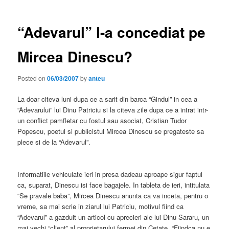
“Adevarul” l-a concediat pe
Mircea Dinescu?
Posted on
06/03/2007
by
anteu
La doar citeva luni dupa ce a sarit din barca “Gindul” in cea a
“Adevarului” lui Dinu Patriciu si la citeva zile dupa ce a intrat intr-
un conflict pamfletar cu fostul sau asociat, Cristian Tudor
Popescu, poetul si publicistul Mircea Dinescu se pregateste sa
plece si de la “Adevarul”.
Informatiile vehiculate ieri in presa dadeau aproape sigur faptul
ca, suparat, Dinescu isi face bagajele. In tableta de ieri, intitulata
“Se pravale baba”, Mircea Dinescu anunta ca va inceta, pentru o
vreme, sa mai scrie in ziarul lui Patriciu, motivul fiind ca
“Adevarul” a gazduit un articol cu aprecieri ale lui Dinu Sararu, un
mai vechi “client” al proprietarului fermei din Cetate. “Fiindca nu e