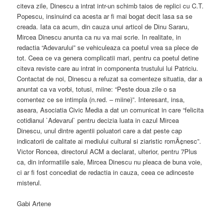
citeva zile, Dinescu a intrat intr-un schimb taios de replici cu C.T.
Popescu, insinuind ca acesta ar fi mai bogat decit lasa sa se
creada. Iata ca acum, din cauza unui articol de Dinu Sararu,
Mircea Dinescu anunta ca nu va mai scrie. In realitate, in
redactia “Adevarului” se vehiculeaza ca poetul vrea sa plece de
tot. Ceea ce va genera complicatii mari, pentru ca poetul detine
citeva reviste care au intrat in componenta trustului lui Patriciu.
Contactat de noi, Dinescu a refuzat sa comenteze situatia, dar a
anuntat ca va vorbi, totusi, miine: “Peste doua zile o sa
comentez ce se intimpla (n.red. – miine)”. Interesant, insa,
aseara, Asociatia Civic Media a dat un comunicat in care “felicita
cotidianul `Adevarul` pentru decizia luata in cazul Mircea
Dinescu, unul dintre agentii poluatori care a dat peste cap
indicatorii de calitate ai mediului cultural si ziaristic romÃ¢nesc”.
Victor Roncea, directorul ACM a declarat, ulterior, pentru 7Plus
ca, din informatiile sale, Mircea Dinescu nu pleaca de buna voie,
ci ar fi fost concediat de redactia in cauza, ceea ce adinceste
misterul.
Gabi Artene