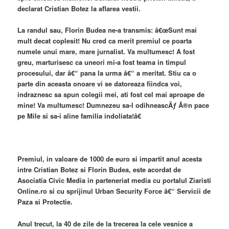
declarat Cristian Botez la aflarea vestii.
La randul sau, Florin Budea ne-a transmis: â€œSunt mai
mult decat coplesit! Nu cred ca merit premiul ce poarta
numele unui mare, mare jurnalist. Va multumesc! A fost
greu, marturisesc ca uneori mi-a fost teama in timpul
procesului, dar â€“ pana la urma â€“ a meritat. Stiu ca o
parte din aceasta onoare vi se datoreaza fiindca voi,
indraznesc sa spun colegii mei, ati fost cel mai aproape de
mine! Va multumesc! Dumnezeu sa-l odihneascÄƒ Ã®n pace
pe Mile si sa-i aline familia indoliata!â€
Premiul, in valoare de 1000 de euro si impartit anul acesta
intre Cristian Botez si Florin Budea, este acordat de
Asociatia Civic Media in parteneriat media cu portalul Ziaristi
Online.ro si cu sprijinul Urban Security Force â€“ Servicii de
Paza si Protectie.
Anul trecut, la 40 de zile de la trecerea la cele vesnice a