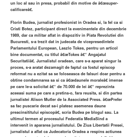
un loc al sau in presa, probabil din motive de â€œsuper-
calificareâ€.
Florin Budea, jurnalist profesionist in Oradea si, la fel ca si
Cristi Botez, participant direct la evenimentele din decembrie
1989, dar ca militar aflat in dispozitiv in Piata Revolutiei din
Bucuresti, s-a trezit dat in judecata de vicepresedintele
Parlamentului European, Laszlo Tokes, pentru un articol
bine documentat, cu titlul â€œTokes â€“ Angajatul
Securitatiiâ€. Jurnalistul oradean, care s-a aparat singur la
proces, s-a aratat dezamagit de faptul ca fostul episcop
reformat nu a ezitat sa se foloseasca de falsuri doar pentru a
obtine condamnarea sa si ca â€œdaunele moraleâ€ imense
pe care le-a solicitat â€“ de 70.000 de lei â€“ reprezinta
aceeasi suma pe care a pretins-o, fara reusita, si din partea
jurnalistei Alison Mutler de la Associated Press. â€œPrefer
sa fac puscarie decat sa-i platesc asemenea daune
preacinsititului episcopâ€, scria Budea pe blogul sau. La
ultimul termen al procesului Federatia MediaSind a
intervenit in apararea jurnalistului. De Ziua Libertatii Presei,
jurnalistul a aflat ca Judecatoria Oradea a respins actiunea