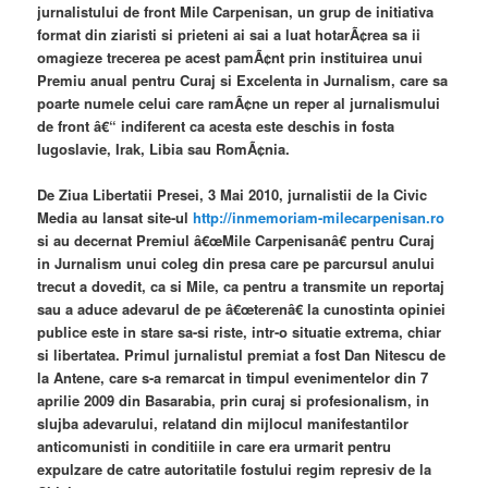
jurnalistului de front Mile Carpenisan, un grup de initiativa
format din ziaristi si prieteni ai sai a luat hotarÃ¢rea sa ii
omagieze trecerea pe acest pamÃ¢nt prin instituirea unui
Premiu anual pentru Curaj si Excelenta in Jurnalism, care sa
poarte numele celui care ramÃ¢ne un reper al jurnalismului
de front â€“ indiferent ca acesta este deschis in fosta
Iugoslavie, Irak, Libia sau RomÃ¢nia.
De Ziua Libertatii Presei, 3 Mai 2010, jurnalistii de la Civic
Media au lansat site-ul
http://inmemoriam-milecarpenisan.ro
si au decernat Premiul â€œMile Carpenisanâ€ pentru Curaj
in Jurnalism unui coleg din presa care pe parcursul anului
trecut a dovedit, ca si Mile, ca pentru a transmite un reportaj
sau a aduce adevarul de pe â€œterenâ€ la cunostinta opiniei
publice este in stare sa-si riste, intr-o situatie extrema, chiar
si libertatea. Primul jurnalistul premiat a fost Dan Nitescu de
la Antene, care s-a remarcat in timpul evenimentelor din 7
aprilie 2009 din Basarabia, prin curaj si profesionalism, in
slujba adevarului, relatand din mijlocul manifestantilor
anticomunisti in conditiile in care era urmarit pentru
expulzare de catre autoritatile fostului regim represiv de la