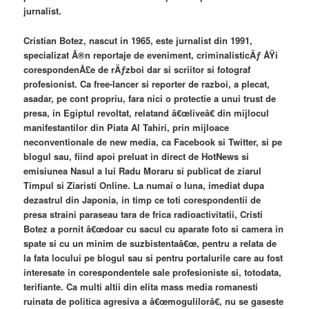
jurnalist.
Cristian Botez, nascut in 1965, este jurnalist din 1991,
specializat Ã®n reportaje de eveniment, criminalisticÄƒ ÅŸi
corespondenÅ£e de rÄƒzboi dar si scriitor si fotograf
profesionist. Ca free-lancer si reporter de razboi, a plecat,
asadar, pe cont propriu, fara nici o protectie a unui trust de
presa, in Egiptul revoltat, relatand â€œliveâ€ din mijlocul
manifestantilor din Piata Al Tahiri, prin mijloace
neconventionale de new media, ca Facebook si Twitter, si pe
blogul sau, fiind apoi preluat in direct de HotNews si
emisiunea Nasul a lui Radu Moraru si publicat de ziarul
Timpul si Ziaristi Online. La numai o luna, imediat dupa
dezastrul din Japonia, in timp ce toti corespondentii de
presa straini paraseau tara de frica radioactivitatii, Cristi
Botez a pornit â€œdoar cu sacul cu aparate foto si camera in
spate si cu un minim de suzbistentaâ€œ, pentru a relata de
la fata locului pe blogul sau si pentru portalurile care au fost
interesate in corespondentele sale profesioniste si, totodata,
terifiante. Ca multi altii din elita mass media romanesti
ruinata de politica agresiva a â€œmogulilorâ€, nu se gaseste