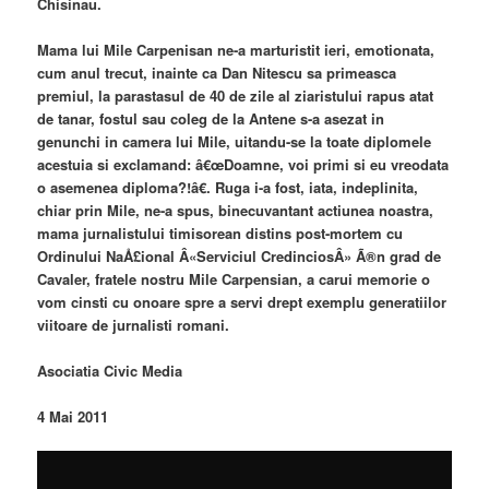
Chisinau.
Mama lui Mile Carpenisan ne-a marturistit ieri, emotionata,
cum anul trecut, inainte ca Dan Nitescu sa primeasca
premiul, la parastasul de 40 de zile al ziaristului rapus atat
de tanar, fostul sau coleg de la Antene s-a asezat in
genunchi in camera lui Mile, uitandu-se la toate diplomele
acestuia si exclamand: â€œDoamne, voi primi si eu vreodata
o asemenea diploma?!â€. Ruga i-a fost, iata, indeplinita,
chiar prin Mile, ne-a spus, binecuvantant actiunea noastra,
mama jurnalistului timisorean distins post-mortem cu
Ordinului NaÅ£ional Â«Serviciul CredinciosÂ» Ã®n grad de
Cavaler, fratele nostru Mile Carpensian, a carui memorie o
vom cinsti cu onoare spre a servi drept exemplu generatiilor
viitoare de jurnalisti romani.
Asociatia Civic Media
4 Mai 2011