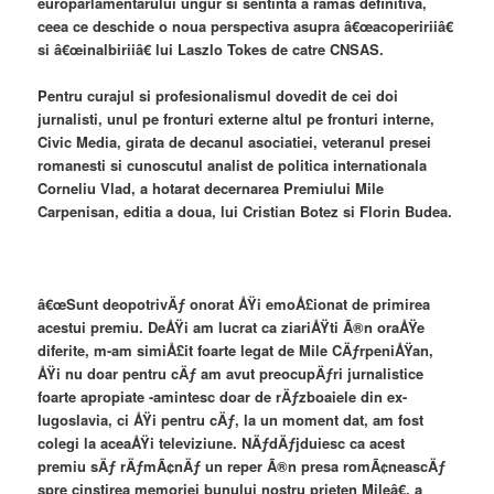
europarlamentarului ungur si sentinta a ramas definitiva,
ceea ce deschide o noua perspectiva asupra â€œacopeririiâ€
si â€œinalbiriiâ€ lui Laszlo Tokes de catre CNSAS.
Pentru curajul si profesionalismul dovedit de cei doi
jurnalisti, unul pe fronturi externe altul pe fronturi interne,
Civic Media, girata de decanul asociatiei, veteranul presei
romanesti si cunoscutul analist de politica internationala
Corneliu Vlad, a hotarat decernarea Premiului Mile
Carpenisan, editia a doua, lui Cristian Botez si Florin Budea.
â€œSunt deopotrivÄƒ onorat ÅŸi emoÅ£ionat de primirea
acestui premiu. DeÅŸi am lucrat ca ziariÅŸti Ã®n oraÅŸe
diferite, m-am simiÅ£it foarte legat de Mile CÄƒrpeniÅŸan,
ÅŸi nu doar pentru cÄƒ am avut preocupÄƒri jurnalistice
foarte apropiate -amintesc doar de rÄƒzboaiele din ex-
Iugoslavia, ci ÅŸi pentru cÄƒ, la un moment dat, am fost
colegi la aceaÅŸi televiziune. NÄƒdÄƒjduiesc ca acest
premiu sÄƒ rÄƒmÃ¢nÄƒ un reper Ã®n presa romÃ¢neascÄƒ
spre cinstirea memoriei bunului nostru prieten Mileâ€, a