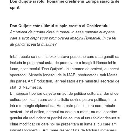
Don Quijote si rolul Romaniei crestine in Europa saracita de
spirit.
Don Quijote este ultimul suspin crestin al Occidentului
Ati revenit de curand dintr-un turneu in sase capitale europene,
care a avut drept scop promovarea imaginii Romaniei. In ce fel
ati gandit aceasta misiune?
Intai trebuie sa nominalizez cateva persoane care s-au gandit sa
includa in programul asta, de promovare a imaginii Romaniei in
lume, spectacolul “Don Quijote”. Initiatoarea de proiect, cu acest
spectacol, Mihaela Ionescu de la MAE, producatorul Vali Mares
din partea Art Production, iar realizator este ministrul secretar de
stat, dl Naumescu.
E interesant pentru ca este un act de politica culturala, dar si de
cultura politica in care actul artistic devine putere politica, intra
intr-o strategie diplomatica. Asta este primul lucru care trebuie
sesizat. Iar al doilea, semnul cu care s-a mers; nu mai apartine
genului ala redundant si penibil de-acuma al unui folclor desuet si
chiar modificat cu care noi ne prezentam in lume si cu care am
inhibat Occidentul. Am mare respect fata de folclorul romanesc,