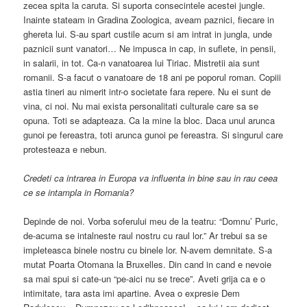
zecea spita la caruta. Si suporta consecintele acestei jungle.
Inainte stateam in Gradina Zoologica, aveam paznici, fiecare in
ghereta lui. S-au spart custile acum si am intrat in jungla, unde
paznicii sunt vanatori… Ne impusca in cap, in suflete, in pensii,
in salarii, in tot. Ca-n vanatoarea lui Tiriac. Mistretii aia sunt
romanii. S-a facut o vanatoare de 18 ani pe poporul roman. Copiii
astia tineri au nimerit intr-o societate fara repere. Nu ei sunt de
vina, ci noi. Nu mai exista personalitati culturale care sa se
opuna. Toti se adapteaza. Ca la mine la bloc. Daca unul arunca
gunoi pe fereastra, toti arunca gunoi pe fereastra. Si singurul care
protesteaza e nebun.
Credeti ca intrarea in Europa va influenta in bine sau in rau ceea
ce se intampla in Romania?
Depinde de noi. Vorba soferului meu de la teatru: “Domnu’ Puric,
de-acuma se intalneste raul nostru cu raul lor.” Ar trebui sa se
impleteasca binele nostru cu binele lor. N-avem demnitate. S-a
mutat Poarta Otomana la Bruxelles. Din cand in cand e nevoie
sa mai spui si cate-un “pe-aici nu se trece”. Aveti grija ca e o
intimitate, tara asta imi apartine. Avea o expresie Dem