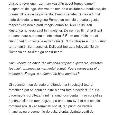
diaspora revelionul. Eu n-am vazut in acest turneu oameni
suspectati de lege. Am vazut tineri de o calitate extraordinara, de
o sensibilitate nemaipomenita. Pentru ce televiziunea a filmat
niste derbedei la marginea Romei, cu manele si toata tigania
respectiva? Acolo erau imagini cumplite. Nici Fellini sau
Kusturica nu le-au avut in filmele lor. De ce n-au filmat la tinerii
studenti care sunt acolo, intelectuali? Eu m-am intalnit cu ei.
Sunt tineri cu o vocatie extraordinara. Nimic despre ei. Ei nu sunt
tot romani?! Sunt ascunsi. Deliberat fac asta televiziunile din
Romania ca sa distruga acest neam.
Cum vedeti, ca artist, din interiorul propriei experiente, calitatea
teatrului romanesc la momentul actual. Poate reprezenta el o
entitate in Europa, e suficient de bine conturat?
Din punctul meu de vedere, uitandu-ma in peisajul teatral
romanesc pot sa spun ca este o criza fara precedent. Ea s-a
circumscris cu viteza la mimetismul occidental, n-au curajul sa
continue elita de mari regizori pe care i-am avut si nici scoala
romaneasca. Ii vad terminati social, din punct de vedere
financiar, cu o economie de subzistenta, dezinteresati de