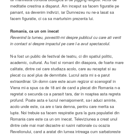
meditatie crestina a disparut. Am inceput sa facem figuratie pe
pamant, sa devenim indivizi, iar Dumnezeu nu ne-a lasat sa
facem figuratie, ci ca sa marturisim prezenta lui.
Romania, ca un om inecat
Revenind la turneu, povestiti-mi despre publicul cu care ati venit
in contact si despre impactul pe care l-a avut spectacolul.
N-a fost un public de festival de teatru, ci din spatiul politic,
academic, cultural. Au fost si romani din diaspora, de foarte mare
calitate, dintre cei care studiaza acolo, care au receptat si au
plecat cu acel plus de demnitate. Lucrul asta mi s-a parut
extraordinar. Un domn care este acum regizor si scenograf in
Viena mi-a spus ca de 18 ani de cand a plecat din Romania n-a
regretat o secunda ca a parasit tara, dar in noaptea asta regreta
profund. Poate asta e lucrul nemaipomenit, sa-i aduci aminte,
acolo unde este, ca are o tara demna, pentru care merita sa
lupte. Noi trebuie sa facem respiratie gura la gura populatiei din
Romania care este ca un om inecat. Televiziunea a creat unul
dintre cele mai mari dezastre si rusini nationale cu ocazia
Revelionului, cand a aratat din lumea intreaga cum sarbatoreste