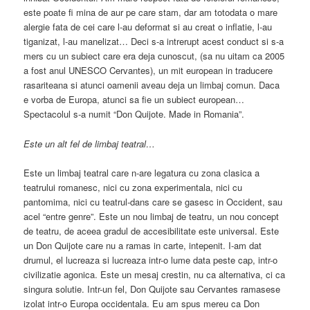
este poate fi mina de aur pe care stam, dar am totodata o mare
alergie fata de cei care l-au deformat si au creat o inflatie, l-au
tiganizat, l-au manelizat… Deci s-a intrerupt acest conduct si s-a
mers cu un subiect care era deja cunoscut, (sa nu uitam ca 2005
a fost anul UNESCO Cervantes), un mit european in traducere
rasariteana si atunci oamenii aveau deja un limbaj comun. Daca
e vorba de Europa, atunci sa fie un subiect european…
Spectacolul s-a numit “Don Quijote. Made in Romania”.
Este un alt fel de limbaj teatral…
Este un limbaj teatral care n-are legatura cu zona clasica a
teatrului romanesc, nici cu zona experimentala, nici cu
pantomima, nici cu teatrul-dans care se gasesc in Occident, sau
acel “entre genre”. Este un nou limbaj de teatru, un nou concept
de teatru, de aceea gradul de accesibilitate este universal. Este
un Don Quijote care nu a ramas in carte, intepenit. I-am dat
drumul, el lucreaza si lucreaza intr-o lume data peste cap, intr-o
civilizatie agonica. Este un mesaj crestin, nu ca alternativa, ci ca
singura solutie. Intr-un fel, Don Quijote sau Cervantes ramasese
izolat intr-o Europa occidentala. Eu am spus mereu ca Don