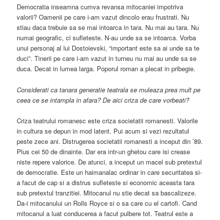
Democratia inseamna cumva revansa mitocaniei impotriva
valorii? Oamenii pe care i-am vazut dincolo erau frustrati. Nu
stiau daca trebuie sa se mai intoarca in tara. Nu mai au tara. Nu
numai geografic, ci sufleteste. N-au unde sa se intoarca. Vorba
unui personaj al lui Dostoievski, “important este sa ai unde sa te
duci”. Tinerii pe care i-am vazut in turneu nu mai au unde sa se
duca. Decat in lumea larga. Poporul roman a plecat in pribegie.
Considerati ca tanara generatie teatrala se muleaza prea mult pe
ceea ce se intampla in afara? De aici criza de care vorbeati?
Criza teatrului romanesc este criza societatii romanesti. Valorile
in cultura se depun in mod latent. Pui acum si vezi rezultatul
peste zece ani. Distrugerea societatii romanesti a inceput din ’89.
Plus cei 50 de dinainte. Dar era intr-un ghetou care isi crease
niste repere valorice. De atunci, a inceput un macel sub pretextul
de democratie. Este un haimanalac ordinar in care securitatea si-
a facut de cap si a distrus sufleteste si economic aceasta tara
sub pretextul tranzitiei. Mitocanul nu stie decat sa bascalizeze.
Da-i mitocanului un Rolls Royce si o sa care cu el cartofi. Cand
mitocanul a luat conducerea a facut pulbere tot. Teatrul este a