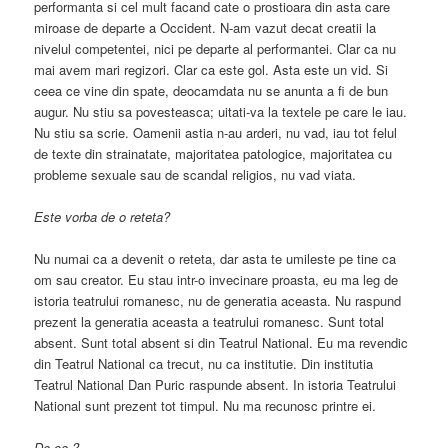
performanta si cel mult facand cate o prostioara din asta care
miroase de departe a Occident. N-am vazut decat creatii la
nivelul competentei, nici pe departe al performantei. Clar ca nu
mai avem mari regizori. Clar ca este gol. Asta este un vid. Si
ceea ce vine din spate, deocamdata nu se anunta a fi de bun
augur. Nu stiu sa povesteasca; uitati-va la textele pe care le iau.
Nu stiu sa scrie. Oamenii astia n-au arderi, nu vad, iau tot felul
de texte din strainatate, majoritatea patologice, majoritatea cu
probleme sexuale sau de scandal religios, nu vad viata.
Este vorba de o reteta?
Nu numai ca a devenit o reteta, dar asta te umileste pe tine ca
om sau creator. Eu stau intr-o invecinare proasta, eu ma leg de
istoria teatrului romanesc, nu de generatia aceasta. Nu raspund
prezent la generatia aceasta a teatrului romanesc. Sunt total
absent. Sunt total absent si din Teatrul National. Eu ma revendic
din Teatrul National ca trecut, nu ca institutie. Din institutia
Teatrul National Dan Puric raspunde absent. In istoria Teatrului
National sunt prezent tot timpul. Nu ma recunosc printre ei.
De ce ?