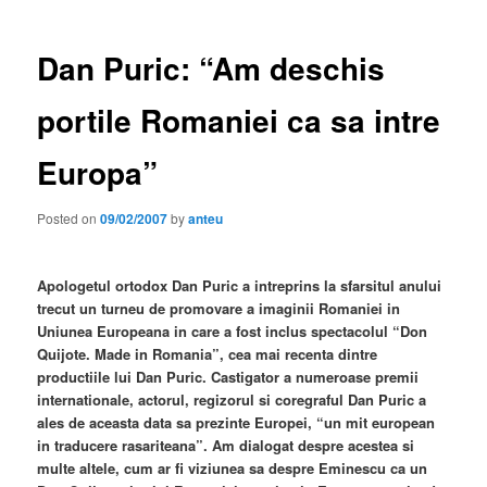
Dan Puric: “Am deschis
portile Romaniei ca sa intre
Europa”
Posted on
09/02/2007
by
anteu
Apologetul ortodox Dan Puric a intreprins la sfarsitul anului
trecut un turneu de promovare a imaginii Romaniei in
Uniunea Europeana in care a fost inclus spectacolul “Don
Quijote. Made in Romania”, cea mai recenta dintre
productiile lui Dan Puric. Castigator a numeroase premii
internationale, actorul, regizorul si coregraful Dan Puric a
ales de aceasta data sa prezinte Europei, “un mit european
in traducere rasariteana”. Am dialogat despre acestea si
multe altele, cum ar fi viziunea sa despre Eminescu ca un