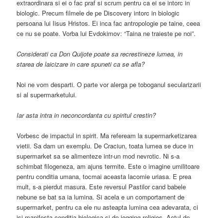
extraordinara si ei o fac praf si scrum pentru ca ei se intorc in
biologic. Precum filmele de pe Discovery intorc in biologic
persoana lui Iisus Hristos. Ei inca fac antropologie pe taine, ceea
ce nu se poate. Vorba lui Evdokimov: “Taina ne traieste pe noi”.
Considerati ca Don Quijote poate sa recrestineze lumea, in
starea de laicizare in care spuneti ca se afla?
Noi ne vom desparti. O parte vor alerga pe toboganul secularizarii
si al supermarketului.
Iar asta intra in neconcordanta cu spiritul crestin?
Vorbesc de impactul in spirit. Ma refeream la supermarketizarea
vietii. Sa dam un exemplu. De Craciun, toata lumea se duce in
supermarket sa se alimenteze intr-un mod nevrotic. Ni s-a
schimbat filogeneza, am ajuns termite. Este o imagine umilitoare
pentru conditia umana, tocmai aceasta lacomie uriasa. E prea
mult, s-a pierdut masura. Este reversul Pastilor cand babele
nebune se bat sa ia lumina. Si acela e un comportament de
supermarket, pentru ca ele nu asteapta lumina cea adevarata, ci
isi manifesta conditia biologica si de jogging religios. Actul de