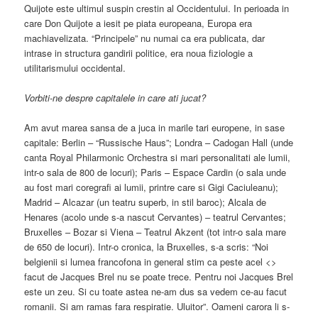
Quijote este ultimul suspin crestin al Occidentului. In perioada in
care Don Quijote a iesit pe piata europeana, Europa era
machiavelizata. “Principele” nu numai ca era publicata, dar
intrase in structura gandirii politice, era noua fiziologie a
utilitarismului occidental.
Vorbiti-ne despre capitalele in care ati jucat?
Am avut marea sansa de a juca in marile tari europene, in sase
capitale: Berlin – “Russische Haus”; Londra – Cadogan Hall (unde
canta Royal Philarmonic Orchestra si mari personalitati ale lumii,
intr-o sala de 800 de locuri); Paris – Espace Cardin (o sala unde
au fost mari coregrafi ai lumii, printre care si Gigi Caciuleanu);
Madrid – Alcazar (un teatru superb, in stil baroc); Alcala de
Henares (acolo unde s-a nascut Cervantes) – teatrul Cervantes;
Bruxelles – Bozar si Viena – Teatrul Akzent (tot intr-o sala mare
de 650 de locuri). Intr-o cronica, la Bruxelles, s-a scris: “Noi
belgienii si lumea francofona in general stim ca peste acel <
>
facut de Jacques Brel nu se poate trece. Pentru noi Jacques Brel
este un zeu. Si cu toate astea ne-am dus sa vedem ce-au facut
romanii. Si am ramas fara respiratie. Uluitor”. Oameni carora li s-