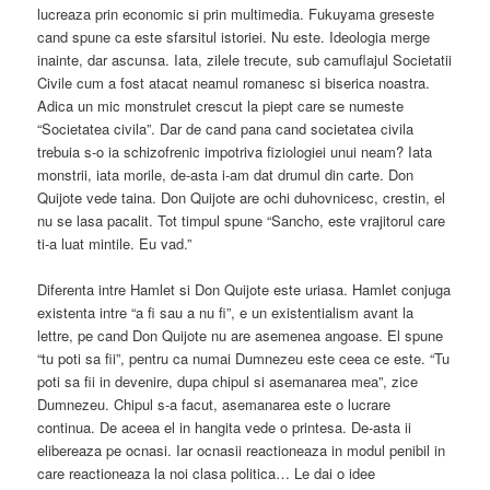
lucreaza prin economic si prin multimedia. Fukuyama greseste
cand spune ca este sfarsitul istoriei. Nu este. Ideologia merge
inainte, dar ascunsa. Iata, zilele trecute, sub camuflajul Societatii
Civile cum a fost atacat neamul romanesc si biserica noastra.
Adica un mic monstrulet crescut la piept care se numeste
“Societatea civila”. Dar de cand pana cand societatea civila
trebuia s-o ia schizofrenic impotriva fiziologiei unui neam? Iata
monstrii, iata morile, de-asta i-am dat drumul din carte. Don
Quijote vede taina. Don Quijote are ochi duhovnicesc, crestin, el
nu se lasa pacalit. Tot timpul spune “Sancho, este vrajitorul care
ti-a luat mintile. Eu vad.”
Diferenta intre Hamlet si Don Quijote este uriasa. Hamlet conjuga
existenta intre “a fi sau a nu fi”, e un existentialism avant la
lettre, pe cand Don Quijote nu are asemenea angoase. El spune
“tu poti sa fii”, pentru ca numai Dumnezeu este ceea ce este. “Tu
poti sa fii in devenire, dupa chipul si asemanarea mea”, zice
Dumnezeu. Chipul s-a facut, asemanarea este o lucrare
continua. De aceea el in hangita vede o printesa. De-asta ii
elibereaza pe ocnasi. Iar ocnasii reactioneaza in modul penibil in
care reactioneaza la noi clasa politica… Le dai o idee