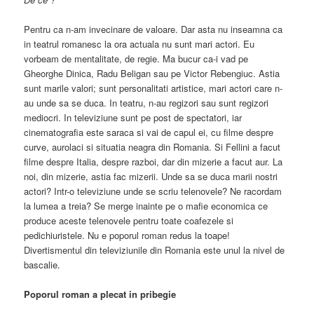
Pentru ca n-am invecinare de valoare. Dar asta nu inseamna ca
in teatrul romanesc la ora actuala nu sunt mari actori. Eu
vorbeam de mentalitate, de regie. Ma bucur ca-i vad pe
Gheorghe Dinica, Radu Beligan sau pe Victor Rebengiuc. Astia
sunt marile valori; sunt personalitati artistice, mari actori care n-
au unde sa se duca. In teatru, n-au regizori sau sunt regizori
mediocri. In televiziune sunt pe post de spectatori, iar
cinematografia este saraca si vai de capul ei, cu filme despre
curve, aurolaci si situatia neagra din Romania. Si Fellini a facut
filme despre Italia, despre razboi, dar din mizerie a facut aur. La
noi, din mizerie, astia fac mizerii. Unde sa se duca marii nostri
actori? Intr-o televiziune unde se scriu telenovele? Ne racordam
la lumea a treia? Se merge inainte pe o mafie economica ce
produce aceste telenovele pentru toate coafezele si
pedichiuristele. Nu e poporul roman redus la toape!
Divertismentul din televiziunile din Romania este unul la nivel de
bascalie.
Poporul roman a plecat in pribegie