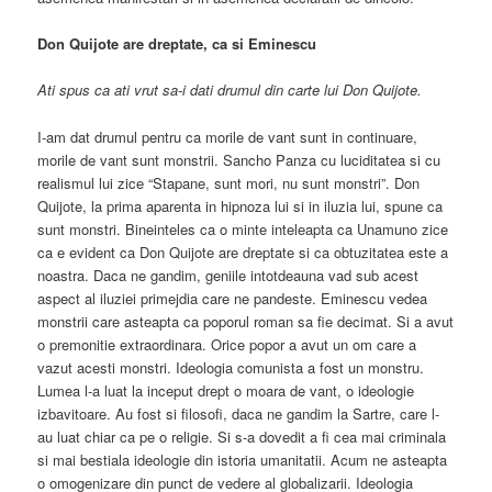
Don Quijote are dreptate, ca si Eminescu
Ati spus ca ati vrut sa-i dati drumul din carte lui Don Quijote.
I-am dat drumul pentru ca morile de vant sunt in continuare,
morile de vant sunt monstrii. Sancho Panza cu luciditatea si cu
realismul lui zice “Stapane, sunt mori, nu sunt monstri”. Don
Quijote, la prima aparenta in hipnoza lui si in iluzia lui, spune ca
sunt monstri. Bineinteles ca o minte inteleapta ca Unamuno zice
ca e evident ca Don Quijote are dreptate si ca obtuzitatea este a
noastra. Daca ne gandim, geniile intotdeauna vad sub acest
aspect al iluziei primejdia care ne pandeste. Eminescu vedea
monstrii care asteapta ca poporul roman sa fie decimat. Si a avut
o premonitie extraordinara. Orice popor a avut un om care a
vazut acesti monstri. Ideologia comunista a fost un monstru.
Lumea l-a luat la inceput drept o moara de vant, o ideologie
izbavitoare. Au fost si filosofi, daca ne gandim la Sartre, care l-
au luat chiar ca pe o religie. Si s-a dovedit a fi cea mai criminala
si mai bestiala ideologie din istoria umanitatii. Acum ne asteapta
o omogenizare din punct de vedere al globalizarii. Ideologia