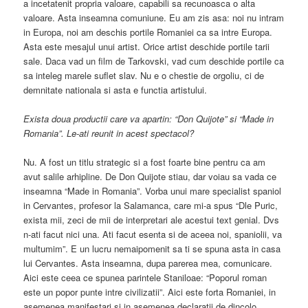
a incetatenit propria valoare, capabili sa recunoasca o alta
valoare. Asta inseamna comuniune. Eu am zis asa: noi nu intram
in Europa, noi am deschis portile Romaniei ca sa intre Europa.
Asta este mesajul unui artist. Orice artist deschide portile tarii
sale. Daca vad un film de Tarkovski, vad cum deschide portile ca
sa inteleg marele suflet slav. Nu e o chestie de orgoliu, ci de
demnitate nationala si asta e functia artistului.
Exista doua productii care va apartin: “Don Quijote” si “Made in
Romania”. Le-ati reunit in acest spectacol?
Nu. A fost un titlu strategic si a fost foarte bine pentru ca am
avut salile arhipline. De Don Quijote stiau, dar voiau sa vada ce
inseamna “Made in Romania”. Vorba unui mare specialist spaniol
in Cervantes, profesor la Salamanca, care mi-a spus “Dle Puric,
exista mii, zeci de mii de interpretari ale acestui text genial. Dvs
n-ati facut nici una. Ati facut esenta si de aceea noi, spaniolii, va
multumim”. E un lucru nemaipomenit sa ti se spuna asta in casa
lui Cervantes. Asta inseamna, dupa parerea mea, comunicare.
Aici este ceea ce spunea parintele Staniloae: “Poporul roman
este un popor punte intre civilizatii”. Aici este forta Romaniei, in
asemenea manifestari si in asemenea declaratii de dincolo.