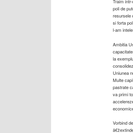
Traim intr
poli de pu
resursele 
si forta p
l-am intele
Ambitia Un
capacitate
la exemplu
consolidez
Uniunea nu
Multe capit
pastrate c
va primi t
accelereze 
economice 
Vorbind de
â€žextinde