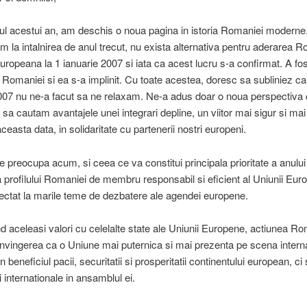
ul acestui an, am deschis o noua pagina in istoria Romaniei modern
 la intalnirea de anul trecut, nu exista alternativa pentru aderarea R
ropeana la 1 ianuarie 2007 si iata ca acest lucru s-a confirmat. A fos
r Romaniei si ea s-a implinit. Cu toate acestea, doresc sa subliniez ca
007 nu ne-a facut sa ne relaxam. Ne-a adus doar o noua perspectiva 
sa cautam avantajele unei integrari depline, un viitor mai sigur si ma
aceasta data, in solidaritate cu partenerii nostri europeni.
 preocupa acum, si ceea ce va constitui principala prioritate a anulu
 profilului Romaniei de membru responsabil si eficient al Uniunii Eur
ectat la marile teme de dezbatere ale agendei europene.
d aceleasi valori cu celelalte state ale Uniunii Europene, actiunea Ro
nvingerea ca o Uniune mai puternica si mai prezenta pe scena intern
in beneficiul pacii, securitatii si prosperitatii continentului european, ci s
 internationale in ansamblul ei.