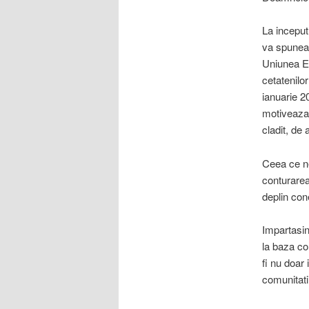
La inceput
va spuneam
Uniunea Eu
cetatenilo
ianuarie 2
motiveaza 
cladit, de 
Ceea ce ne
conturarea
deplin con
Impartasin
la baza co
fi nu doar 
comunitatii