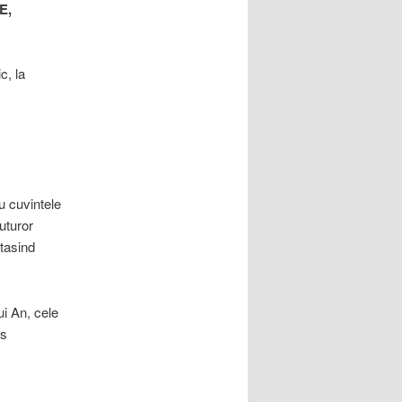
E,
c, la
u cuvintele
uturor
rtasind
i An, cele
vs