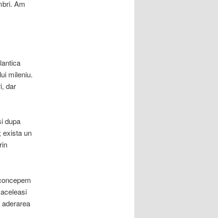
mbri. Am
lantica
ui mileniu.
i, dar
si dupa
 exista un
rin
u concepem
 aceleasi
u aderarea