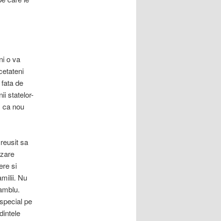
ni o va
cetateni
 fata de
i statelor-
, ca nou
reusit sa
izare
ere si
milii. Nu
samblu.
special pe
dintele