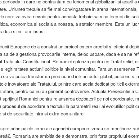
-o perioada in care ne confruntam cu fenomenul globalizarii si aparitia 
tere. Uniunea trebuie sa fie mai convingatoare in arena internationala, 
de care va avea nevoie pentru aceasta trebuie sa vina tocmai din soli
olitica, economica si sociala a noastra, a statelor membre. Este un luc
s deja si ni l-am insusit.
iunii Europene de a construi un proiect extern credibil si eficient dep
a sa de a gestiona provocarile interne, deloc usoare, daca e sa ne re
l Tratatului Constitutional. Romaniei opteaza pentru un Tratat solid, c
e legitimitatea actiunii politice la nivel comunitar. Fara un asemenea T
 se va putea transforma prea curind intr-un actor global, puternic si a
ole inovatoare ale Tratatului, printre care acela dedicat politicii externe
a atare, pentru ca nu au generat controverse. Actuala Presedintie a Co
ot sprijinul Romaniei pentru relansarea dezbaterii pe noi coordonate, 
procesul de acordare a textului la parametrii reali ai evolutiilor politic
si de securitate intra si extra-comunitare.
spre principalele teme ale agendei europene, vreau sa mentionez sub
reâ€. Romania are ambitia de a demonstra, prin forta propriului exem