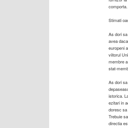
comporta.
Stimati oa
As dori sa
avea daca 
europeni a
viitorul U
membre a d
stat-membr
As dori sa
depaseasca,
istorica. L
ezitari in 
doresc sa 
Trebuie sa
directia e