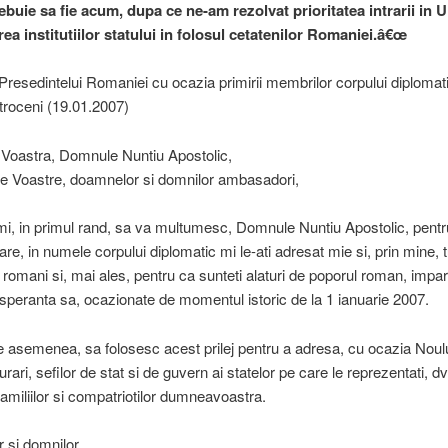
ebuie sa fie acum, dupa ce ne-am rezolvat prioritatea intrarii in U
ea institutiilor statului in folosul cetatenilor Romaniei.â€œ
Presedintelui Romaniei cu ocazia primirii membrilor corpului diplomati
troceni (19.01.2007)
 Voastra, Domnule Nuntiu Apostolic,
e Voastre, doamnelor si domnilor ambasadori,
mi, in primul rand, sa va multumesc, Domnule Nuntiu Apostolic, pentr
are, in numele corpului diplomatic mi le-ati adresat mie si, prin mine, t
r romani si, mai ales, pentru ca sunteti alaturi de poporul roman, impa
 speranta sa, ocazionate de momentul istoric de la 1 ianuarie 2007.
 asemenea, sa folosesc acest prilej pentru a adresa, cu ocazia Noulu
rari, sefilor de stat si de guvern ai statelor pe care le reprezentati, d
familiilor si compatriotilor dumneavoastra.
 si domnilor,