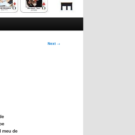
Next
→
de
 pe
ul meu de