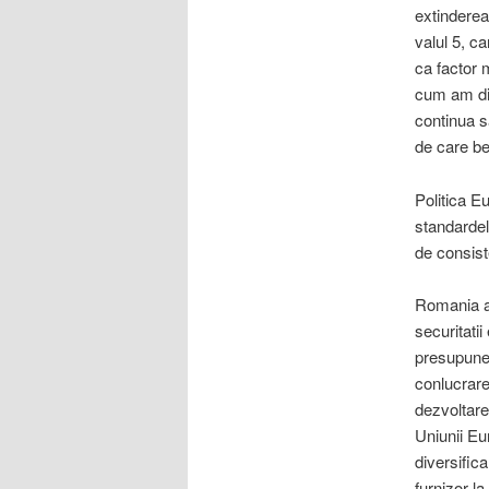
extinderea
valul 5, c
ca factor 
cum am dis
continua s
de care be
Politica E
standardel
de consist
Romania a 
securitati
presupune –
conlucrarea
dezvoltare
Uniunii Eu
diversifica
furnizor la