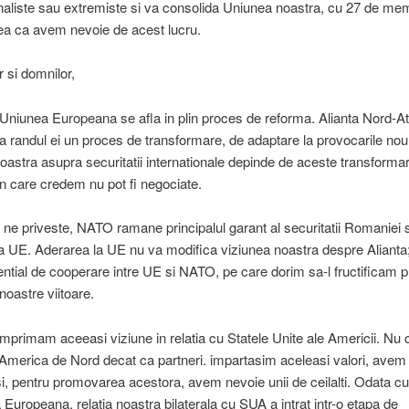
onaliste sau extremiste si va consolida Uniunea noastra, cu 27 de me
ea ca avem nevoie de acest lucru.
 si domnilor,
niunea Europeana se afla in plin proces de reforma. Alianta Nord-At
a randul ei un proces de transformare, de adaptare la provocarile noul
oastra asupra securitatii internationale depinde de aceste transformar
 in care credem nu pot fi negociate.
 ne priveste, NATO ramane principalul garant al securitatii Romaniei 
a UE. Aderarea la UE nu va modifica viziunea noastra despre Alianta;
ntial de cooperare intre UE si NATO, pe care dorim sa-l fructificam p
e noastre viitoare.
mprimam aceeasi viziune in relatia cu Statele Unite ale Americii. N
America de Nord decat ca partneri. impartasim aceleasi valori, avem
si, pentru promovarea acestora, avem nevoie unii de ceilalti. Odata c
 Europeana, relatia noastra bilaterala cu SUA a intrat intr-o etapa de