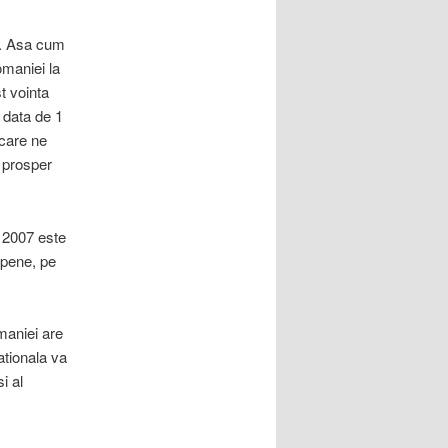
e. Asa cum
omaniei la
t vointa
 data de 1
care ne
i prosper
i 2007 este
opene, pe
maniei are
ationala va
i al