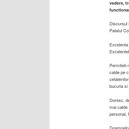
vedere, tr
functionar
Discursul 
Palatul Co
Excelenta
Excelentel
Permiteti-
calde pe c
cetatenilo
bucuria si
Doresc, de
mai calde u
personal, 
Doamnelor