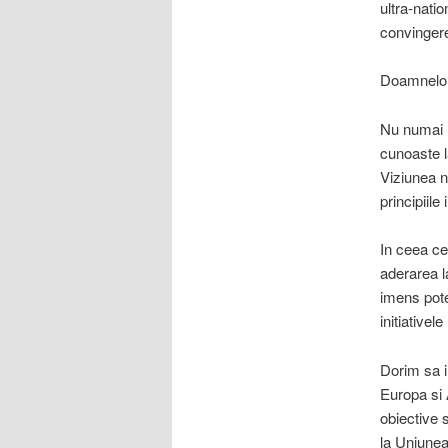
ultra-nati
convinger
Doamnelor
Nu numai U
cunoaste l
Viziunea n
principiile
In ceea ce
aderarea l
imens pote
initiativel
Dorim sa i
Europa si 
obiective 
la Uniunea