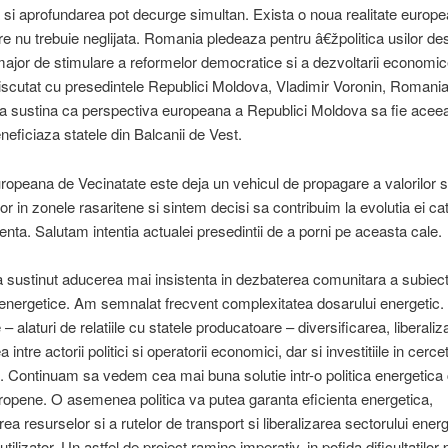
 si aprofundarea pot decurge simultan. Exista o noua realitate europe
are nu trebuie neglijata. Romania pledeaza pentru â€žpolitica usilor de
major de stimulare a reformelor democratice si a dezvoltarii economi
cutat cu presedintele Republici Moldova, Vladimir Voronin, Romani
a sustina ca perspectiva europeana a Republici Moldova sa fie acee
neficiaza statele din Balcanii de Vest.
uropeana de Vecinatate este deja un vehicul de propagare a valorilor s
or in zonele rasaritene si sintem decisi sa contribuim la evolutia ei ca
enta. Salutam intentia actualei presedintii de a porni pe aceasta cale.
sustinut aducerea mai insistenta in dezbaterea comunitara a subiect
i energetice. Am semnalat frecvent complexitatea dosarului energetic. 
 alaturi de relatiile cu statele producatoare – diversificarea, liberaliz
 intre actorii politici si operatorii economici, dar si investitiile in cerce
. Continuam sa vedem cea mai buna solutie intr-o politica energetic
ropene. O asemenea politica va putea garanta eficienta energetica,
rea resurselor si a rutelor de transport si liberalizarea sectorului energ
 utilizator. Un astfel de proiect ramine imperativ, in pofida dificultatilor