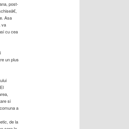
ana, post-
schiseâ€,
ce. Asa
a va
asi cu cea
i
tre un plus
ului
El
area,
tare si
a comuna a
etic, de la
 pe care le