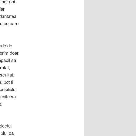
unor noi
iar
daritatea
ru pe care
inde de
ferim doar
apabil sa
ratat,
scultat.
, pot fi
nsiliului
menite sa
e,
iectul
plu, ca