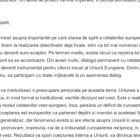
speti,
 insist asupra importantei pe care starea de spirit a cetatenilor europe
tinem la realizarea obiectivelor deja fixate. stim ca tot mai numerosi 
u devenit euro-sceptici. Pe termen mediu, exista riscul ca rezerva lor
niunii sa se accentueze. Din acest motiv, dialogul permanent cu cetateni
evenit instrumental pentru viitorul insusi al Uniunii Europene. Dorim
u, sa participam cu toate mijloacele la un asemenea dialog.
 va marturisesc o preocupare personala pe aceasta tema: Uniunea a 
 in mod formal si institutional, vechile diviziuni est-vest. Este o real
a nivelul cetatenilor vest-europeni, insa, persista un deficit de cunoast
acceptarea est-europenilor ca parteneri deplini si membri ai aceleiasi fa
generalizez, dar fenomenul exista si are efecte asupra Uniunii in an
 promovam, impreuna, cai de a imbunatati cunoasterea reciproca, in 
st-vest. Rezultatul va spori coeziunea interna a Uniunii, va diminua ten