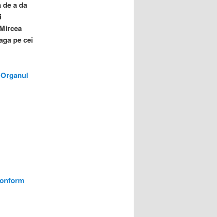
 de a da
i
 Mircea
aga pe cei
n Organul
conform