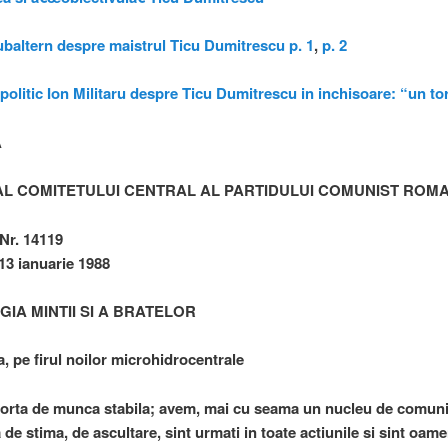
ubaltern despre maistrul Ticu Dumitrescu p. 1
,
p. 2
 politic Ion Militaru despre Ticu Dumitrescu in inchisoare: “un to
A
L COMITETULUI CENTRAL AL PARTIDULUI COMUNIST ROM
 Nr. 14119
 13 ianuarie 1988
IA MINTII SI A BRATELOR
, pe firul noilor microhidrocentrale
orta de munca stabila; avem, mai cu seama un nucleu de comuni
de stima, de ascultare, sint urmati in toate actiunile si sint oame