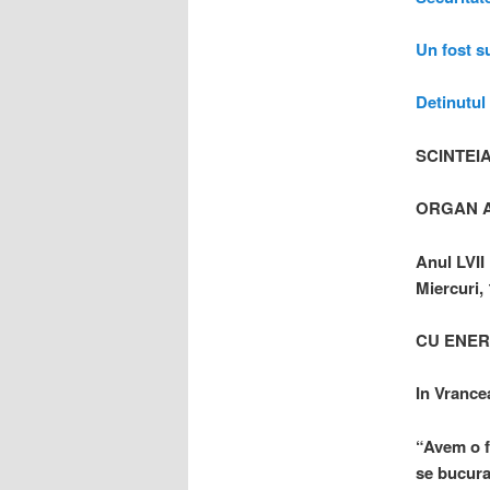
Un fost s
Detinutul
SCINTEI
ORGAN A
Anul LVII
Miercuri,
CU ENERG
In Vrancea
“Avem o f
se bucura 