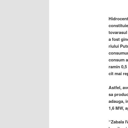
Hidrocent
constitui
tovarasul
a fost gin
riului Pu
consumuri
consum al 
ramin 0,5 
cit mai r
Astfel, av
sa produc
adauga, i
1,6 MW, ap
“Zabala I