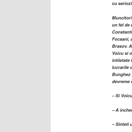
cu seriozi
Muncitori
un fel de 
Constantin
Focsani, a
Brasov. A
Voicu si 
intiietate
lucrarile 
Bunghez a 
devreme s
– Si Voic
– A inche
– Sinteti 