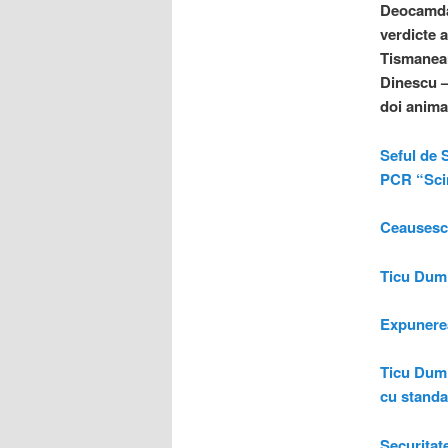
Deocamdat
verdicte 
Tismaneanu
Dinescu –
doi anima
Seful de 
PCR “Scin
Ceausescu
Ticu Dumi
Expunerea
Ticu Dumi
cu stand
Securitat