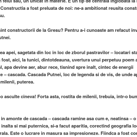
in felul sau, un unicat in materie. E un tip de centrala inglobata la
 Constructia a fost preluata de noi: ne-a ambitionat reusita const
su.
sint constructorii de la Gresu? Pentru a-i cunoaste am refacut in
tnei.
 apei, sagetata din loc in loc de zborul pastravilor – locatari sta
 fost, aici, la tunici, dintotdeauna, uvertura unui perpetuu poem 
l, apa devine aer, abur rece, tisnind spre inalt, cintec de energii
te – cascada. Cascada Putnei, loc de legenda si de vis, de unde ap
 milenii, puterea.
o asculte cineva! Forta asta, rostita de milenii, trebuia, intr-o bun
a, in amonte de cascada – cascada ramine asa cum e, neatinsa – 
inalta si mai puternica, si-a facut aparitia, corectind geografia lo
rala. Este o lucrare in masura sa impresioneze. Fiindca a fost co