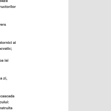
 baza
ructorilor
vers
tornici ai
acvatic;
a isi
a zi,
o cascada
cului:
nstruita