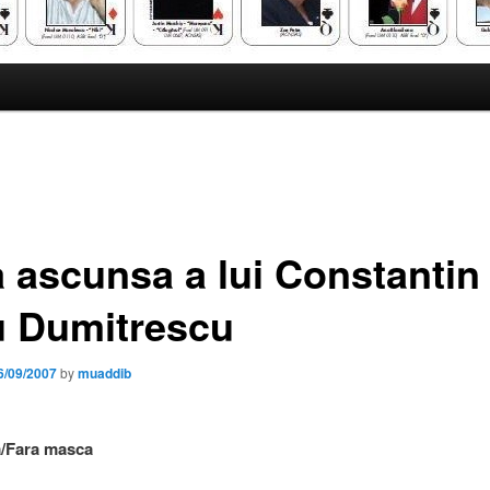
a ascunsa a lui Constantin
u Dumitrescu
6/09/2007
by
muaddib
/Fara masca