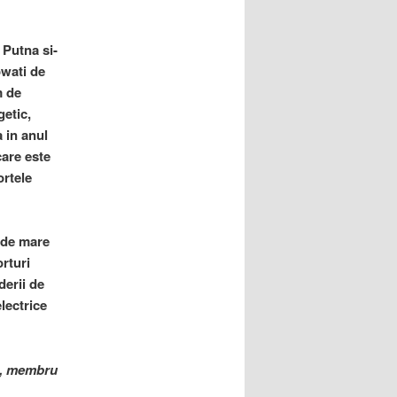
 Putna si-
owati de
m de
getic,
a in anul
care este
ortele
e de mare
rturi
derii de
electrice
cu, membru