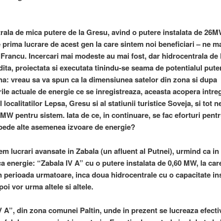
rala de mica putere de la Gresu, avind o putere instalata de 26M
e prima lucrare de acest gen la care sintem noi beneficiari – ne 
 Francu. Incercari mai modeste au mai fost, dar hidrocentrala de
dita, proiectata si executata tinindu-se seama de potentialul puter
tna: vreau sa va spun ca la dimensiunea satelor din zona si dupa
le actuale de energie ce se inregistreaza, aceasta acopera intre
localitatilor Lepsa, Gresu si al statiunii turistice Soveja, si tot n
MW pentru sistem. Iata de ce, in continuare, se fac eforturi pent
epede alte asemenea izvoare de energie?
em lucrari avansate in Zabala (un afluent al Putnei), urmind ca in
a energie: “Zabala IV A” cu o putere instalata de 0,60 MW, la car
n perioada urmatoare, inca doua hidrocentrale cu o capacitate i
oi vor urma altele si altele.
V A”, din zona comunei Paltin, unde in prezent se lucreaza efectiv