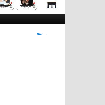
Next
→