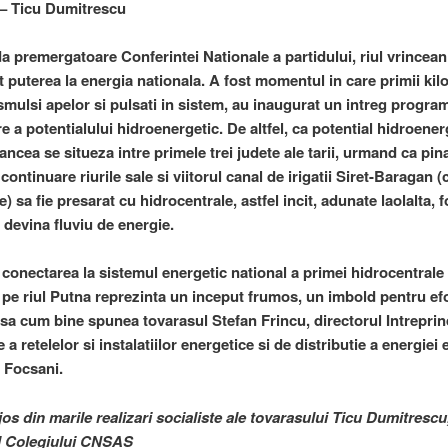
 – Ticu Dumitrescu
da premergatoare Conferintei Nationale a partidului, riul vrincean
t puterea la energia nationala. A fost momentul in care primii kil
smulsi apelor si pulsati in sistem, au inaugurat un intreg progra
re a potentialului hidroenergetic. De altfel, ca potential hidroener
ancea se situeza intre primele trei judete ale tarii, urmand ca pin
 continuare riurile sale si viitorul canal de irigatii Siret-Baragan (
e) sa fie presarat cu hidrocentrale, astfel incit, adunate laolalta, f
a devina fluviu de energie.
e conectarea la sistemul energetic national a primei hidrocentral
 pe riul Putna reprezinta un inceput frumos, un imbold pentru efo
 asa cum bine spunea tovarasul Stefan Frincu, directorul Intreprin
 a retelelor si instalatiilor energetice si de distributie a energiei 
e Focsani.
 jos din marile realizari socialiste ale tovarasului Ticu Dumitres
l Colegiului CNSAS