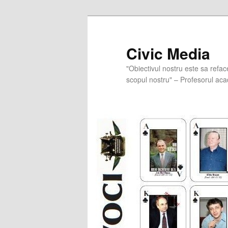
Skip
to
primary
Civic Media
content
"Obiectivul nostru este sa refac
scopul nostru" – Profesorul aca