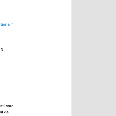
rtionar”
AN
sti care
ni de