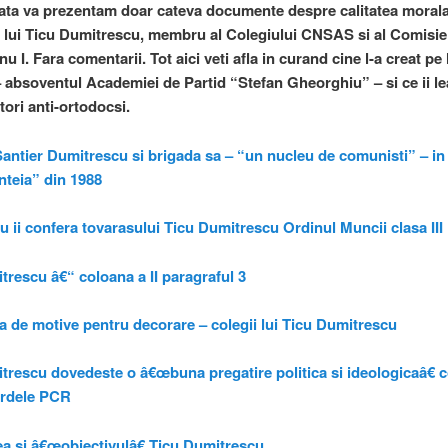
a va prezentam doar cateva documente despre calitatea morala
a lui Ticu Dumitrescu, membru al Colegiului CNSAS si al Comisie
 I. Fara comentarii. Tot aici veti afla in curand cine l-a creat pe
 absoventul Academiei de Partid “Stefan Gheorghiu” – si ce ii le
tori anti-ortodocsi.
Santier Dumitrescu si brigada sa – “un nucleu de comunisti” – i
teia” din 1988
 ii confera tovarasului Ticu Dumitrescu Ordinul Muncii clasa III
trescu â€“ coloana a II paragraful 3
 de motive pentru decorare – colegii lui Ticu Dumitrescu
trescu dovedeste o â€œbuna pregatire politica si ideologicaâ€ 
ardele PCR
ea si â€œobiectivulâ€ Ticu Dumitrescu