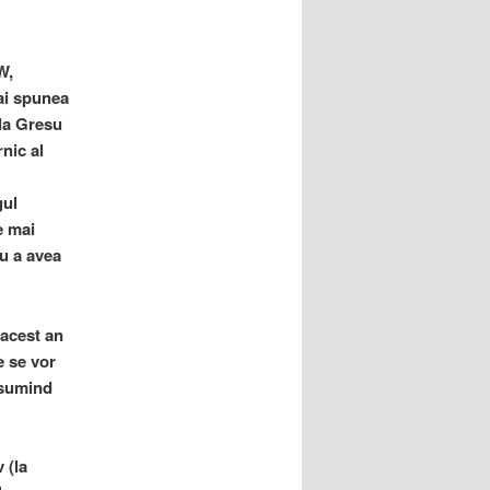
W,
mai spunea
 la Gresu
nic al
gul
e mai
ru a avea
 acest an
e se vor
nsumind
 (la