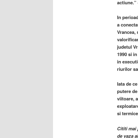
actiune.”
In perioa
a conecta
Vrancea, 
valorifica
judetul Vr
1990 si in
in executi
riurilor s
Iata de c
putere de
viitoare,
exploatare
si termic
Cititi mai
de vaza a