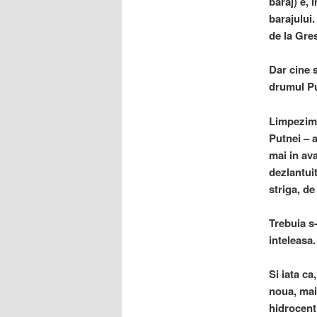
baraj) e, 
barajului.
de la Gre
Dar cine 
drumul Pu
Limpezimea
Putnei – a
mai in ava
dezlantui
striga, de
Trebuia s-
inteleasa.
Si iata c
noua, mai 
hidrocent