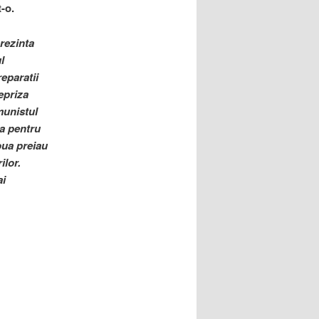
-o.
rezinta
l
eparatii
epriza
munistul
a pentru
oua preiau
ilor.
ai