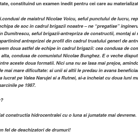
tate, constituind un examen inedit pentru cei care au materializat
i.condusi de maistrul Nicolae Voicu, seful punctului de lucru, rep
echipa de soc in cadrul brigazii noastre – ne “pregatise” ingineru
 Dumitrescu, seful brigazii-antrepriza de constructii, montaj si r
partinind antreprizei de profil din cadrul trustului generl de antr
vem doua astfel de echipe in cadrul brigazii: cea condusa de co
o alta, condusa de comunistul Nicolae Bunghez. E o veche disput
 intre aceste doua formatii. Nici una nu se lasa mai prejos, amind
de mai mare dificultate: si unii si altii le predau in avans beneficiar
lucrat pe Valea Narujei si a Rutnei, si-a incheiat cu doua luni m
arcinile pe 1987.
u?
iat constructia hidrocentralei cu o luna si jumatate mai devreme.
un fel de deschizatori de drumuri!