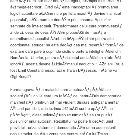
care sÄƒ nu existe doar douÄƒ categorii, â€žhiper-cinstiÅ£ii” ÅŸi
â€žmega-escrocii”. Cred cÄƒ este inacceptabilÄƒ promovarea
logicii autoritare â€žCine nu e pe lista noastrÄƒ devine inamicul
poporului”, aÅŸa cum se doreÅŸte prin lansarea Apelurilor
semnate de Intelectuali. Transformarea celui care promoveazÄƒ
zi de zi, ceas de ceas ÅŸi Ã®n proporÅ£ii de masÄƒ a
centralismului populist Ã®ntr-un â€žpreÅŸedinte pentru alte
coordonate istorice” nu este decÃ¢t cea mai recentÄƒ formÄƒ de
exaltare care pare a cuprinde ciclic o parte a intelighenÅ£iei din
RomÃ¢nia. Ulterior, pentru cÄƒ obiectul adulaÅ£iei exaltate Ã®i
ignorÄƒ, acesta devine â€žduÅŸmanul ireductibil”. ÃŽn anii `90 a
fost Emil Constantinescu, azi e Traian BÄƒsescu, mÃ¢ine va fi
Gigi Becali?
Forma agravatÄƒ a maladiei care afecteazÄƒ pÄƒrÅ£i ale
societÄƒÅ£ii civile este ura faÅ£Äƒ de instituÅ£iile democratice,
manifestatÄƒ printr-un tot mai virulent discurs anti-parlamentar
ÅŸi anti-partidist, sub lozinca â€žtoÅ£i sunt o apÄƒ ÅŸi-un
pÄƒmÃ¢nt”, clasa politicÄƒ trebuie nimicitÄƒ sau supusÄƒ
pulsiunilor unui autocrat. Rezultatul nu poate fi decÃ¢t unul
previzibil: criza sistemului democratic Ã®n urma ascensiunii
populismelor, fie Ã®n versiunea centralistÄƒ a lui Traian