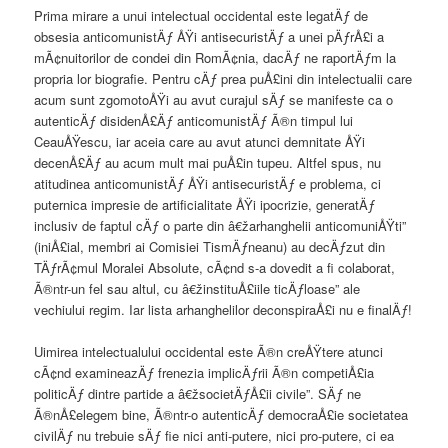
Prima mirare a unui intelectual occidental este legatÄƒ de
obsesia anticomunistÄƒ ÅŸi antisecuristÄƒ a unei pÄƒrÅ£i a
mÃ¢nuitorilor de condei din RomÃ¢nia, dacÄƒ ne raportÄƒm la
propria lor biografie. Pentru cÄƒ prea puÅ£ini din intelectualii care
acum sunt zgomotoÅŸi au avut curajul sÄƒ se manifeste ca o
autenticÄƒ disidenÅ£Äƒ anticomunistÄƒ Ã®n timpul lui
CeauÅŸescu, iar aceia care au avut atunci demnitate ÅŸi
decenÅ£Äƒ au acum mult mai puÅ£in tupeu. Altfel spus, nu
atitudinea anticomunistÄƒ ÅŸi antisecuristÄƒ e problema, ci
puternica impresie de artificialitate ÅŸi ipocrizie, generatÄƒ
inclusiv de faptul cÄƒ o parte din â€žarhanghelii anticomuniÅŸti”
(iniÅ£ial, membri ai Comisiei TismÄƒneanu) au decÄƒzut din
TÄƒrÃ¢mul Moralei Absolute, cÃ¢nd s-a dovedit a fi colaborat,
Ã®ntr-un fel sau altul, cu â€žinstituÅ£iile ticÄƒloase” ale
vechiului regim. Iar lista arhanghelilor deconspiraÅ£i nu e finalÄƒ!
Uimirea intelectualului occidental este Ã®n creÅŸtere atunci
cÃ¢nd examineazÄƒ frenezia implicÄƒrii Ã®n competiÅ£ia
politicÄƒ dintre partide a â€žsocietÄƒÅ£ii civile”. SÄƒ ne
Ã®nÅ£elegem bine, Ã®ntr-o autenticÄƒ democraÅ£ie societatea
civilÄƒ nu trebuie sÄƒ fie nici anti-putere, nici pro-putere, ci ea