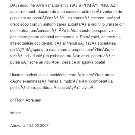
BÄƒsescu, fie Ã®n varianta etnicistÄƒ a PRM ÅŸi PNG. ÃŽn
acest moment, departe de a se exclude, cele douÄƒ variante de
populism se potenÅ£eazÄƒ ÅŸi legitimeazÄƒ reciproc, avÃ¢nd
drept scop comun uniformizarea autoritarÄƒ a ordinii pluraliste din
societatea romÃ¢neascÄƒ. ÃŽn faÅ£a acestei perspective
pesimiste pentru destinul democratic al RomÃ¢niei, ce crezi tu,
intelectualule occidental, cÄƒ ar trebui sÄƒ facÄƒ societatea
civilÄƒ? RÄƒspuns: o examinare a propriei conÅŸtiinÅ£e, o
vizitÄƒ individualÄƒ la psiholog, nu Ã®n grup, pentru cÄƒ ar
putea sÄƒ scrie un nou Apel, ceea ce ar agrava boala!
Uimirea intelectualului occidental este Ã®n creÅŸtere atunci
cÃ¢nd examineazÄƒ frenezia implicÄƒrii Ã®n competiÅ£ia
politicÄƒ dintre partide a Â«societÄƒÅ£ii civileÂ»
dr Florin Abraham
istoric
Adevarul / 22.02.2007