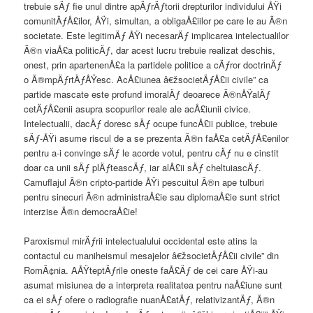
trebuie sÄƒ fie unul dintre apÄƒrÄƒtorii drepturilor individului ÅŸi
comunitÄƒÅ£ilor, ÅŸi, simultan, a obligaÅ£iilor pe care le au Ã®n
societate. Este legitimÄƒ ÅŸi necesarÄƒ implicarea intelectualilor
Ã®n viaÅ£a politicÄƒ, dar acest lucru trebuie realizat deschis,
onest, prin apartenenÅ£a la partidele politice a cÄƒror doctrinÄƒ
o Ã®mpÄƒrtÄƒÅŸesc. AcÅ£iunea â€žsocietÄƒÅ£ii civile” ca
partide mascate este profund imoralÄƒ deoarece Ã®nÅŸalÄƒ
cetÄƒÅ£enii asupra scopurilor reale ale acÅ£iunii civice.
Intelectualii, dacÄƒ doresc sÄƒ ocupe funcÅ£ii publice, trebuie
sÄƒ-ÅŸi asume riscul de a se prezenta Ã®n faÅ£a cetÄƒÅ£enilor
pentru a-i convinge sÄƒ le acorde votul, pentru cÄƒ nu e cinstit
doar ca unii sÄƒ plÄƒteascÄƒ, iar alÅ£ii sÄƒ cheltuiascÄƒ.
Camuflajul Ã®n cripto-partide ÅŸi pescuitul Ã®n ape tulburi
pentru sinecuri Ã®n administraÅ£ie sau diplomaÅ£ie sunt strict
interzise Ã®n democraÅ£ie!
Paroxismul mirÄƒrii intelectualului occidental este atins la
contactul cu maniheismul mesajelor â€žsocietÄƒÅ£ii civile” din
RomÃ¢nia. AÅŸteptÄƒrile oneste faÅ£Äƒ de cei care ÅŸi-au
asumat misiunea de a interpreta realitatea pentru naÅ£iune sunt
ca ei sÄƒ ofere o radiografie nuanÅ£atÄƒ, relativizantÄƒ, Ã®n