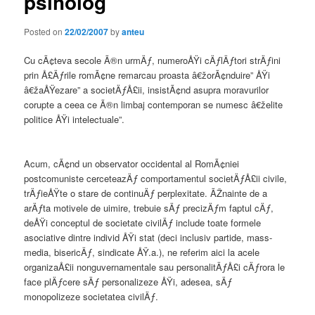
psiholog
Posted on
22/02/2007
by
anteu
Cu cÃ¢teva secole Ã®n urmÄƒ, numeroÅŸi cÄƒlÄƒtori strÄƒini
prin Å£Äƒrile romÃ¢ne remarcau proasta â€žorÃ¢nduire” ÅŸi
â€žaÅŸezare” a societÄƒÅ£ii, insistÃ¢nd asupra moravurilor
corupte a ceea ce Ã®n limbaj contemporan se numesc â€želite
politice ÅŸi intelectuale”.
Acum, cÃ¢nd un observator occidental al RomÃ¢niei
postcomuniste cerceteazÄƒ comportamentul societÄƒÅ£ii civile,
trÄƒieÅŸte o stare de continuÄƒ perplexitate. ÃŽnainte de a
arÄƒta motivele de uimire, trebuie sÄƒ precizÄƒm faptul cÄƒ,
deÅŸi conceptul de societate civilÄƒ include toate formele
asociative dintre individ ÅŸi stat (deci inclusiv partide, mass-
media, bisericÄƒ, sindicate ÅŸ.a.), ne referim aici la acele
organizaÅ£ii nonguvernamentale sau personalitÄƒÅ£i cÄƒrora le
face plÄƒcere sÄƒ personalizeze ÅŸi, adesea, sÄƒ
monopolizeze societatea civilÄƒ.