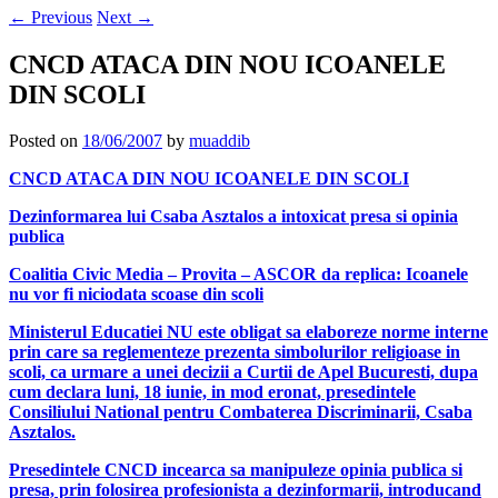
←
Previous
Next
→
CNCD ATACA DIN NOU ICOANELE
DIN SCOLI
Posted on
18/06/2007
by
muaddib
CNCD ATACA DIN NOU ICOANELE DIN SCOLI
Dezinformarea lui Csaba Asztalos a intoxicat presa si opinia
publica
Coalitia Civic Media – Provita – ASCOR da replica: Icoanele
nu vor fi niciodata scoase din scoli
Ministerul Educatiei NU este obligat sa elaboreze norme interne
prin care sa reglementeze prezenta simbolurilor religioase in
scoli, ca urmare a unei decizii a Curtii de Apel Bucuresti, dupa
cum declara luni, 18 iunie, in mod eronat, presedintele
Consiliului National pentru Combaterea Discriminarii, Csaba
Asztalos.
Presedintele CNCD incearca sa manipuleze opinia publica si
presa, prin folosirea profesionista a dezinformarii, introducand