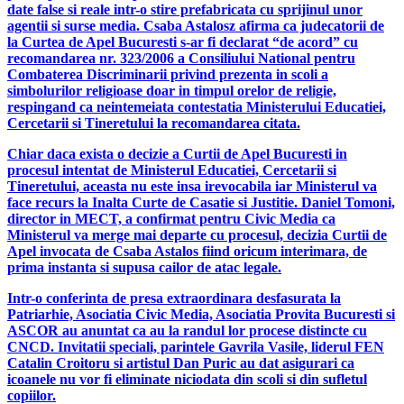
date false si reale intr-o stire prefabricata cu sprijinul unor
agentii si surse media. Csaba Astalosz afirma ca judecatorii de
la Curtea de Apel Bucuresti s-ar fi declarat “de acord” cu
recomandarea nr. 323/2006 a Consiliului National pentru
Combaterea Discriminarii privind prezenta in scoli a
simbolurilor religioase doar in timpul orelor de religie,
respingand ca neintemeiata contestatia Ministerului Educatiei,
Cercetarii si Tineretului la recomandarea citata.
Chiar daca exista o decizie a Curtii de Apel Bucuresti in
procesul intentat de Ministerul Educatiei, Cercetarii si
Tineretului, aceasta nu este insa irevocabila iar Ministerul va
face recurs la Inalta Curte de Casatie si Justitie. Daniel Tomoni,
director in MECT, a confirmat pentru Civic Media ca
Ministerul va merge mai departe cu procesul, decizia Curtii de
Apel invocata de Csaba Astalos fiind oricum interimara, de
prima instanta si supusa cailor de atac legale.
Intr-o conferinta de presa extraordinara desfasurata la
Patriarhie, Asociatia Civic Media, Asociatia Provita Bucuresti si
ASCOR au anuntat ca au la randul lor procese distincte cu
CNCD. Invitatii speciali, parintele Gavrila Vasile, liderul FEN
Catalin Croitoru si artistul Dan Puric au dat asigurari ca
icoanele nu vor fi eliminate niciodata din scoli si din sufletul
copiilor.