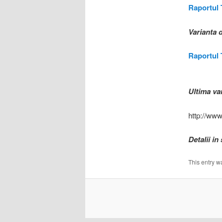
Raportul 
Varianta d
Raportul 
Ultima var
http://ww
Detalii i
This entry w