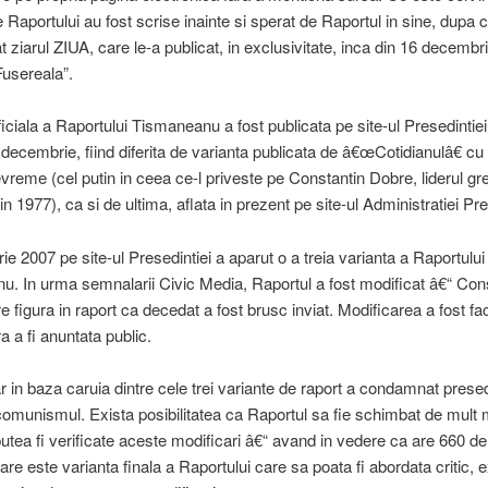
e Raportului au fost scrise inainte si sperat de Raportul in sine, dupa
 ziarul ZIUA, care le-a publicat, in exclusivitate, inca din 16 decembr
“Fusereala”.
ficiala a Raportului Tismaneanu a fost publicata pe site-ul Presedintiei
8 decembrie, fiind diferita de varianta publicata de â€œCotidianulâ€ cu
vreme (cel putin in ceea ce-l priveste pe Constantin Dobre, liderul gr
in 1977), ca si de ultima, aflata in prezent pe site-ul Administratiei Pre
ie 2007 pe site-ul Presedintiei a aparut o a treia varianta a Raportului
. In urma semnalarii Civic Media, Raportul a fost modificat â€“ Con
e figura in raport ca decedat a fost brusc inviat. Modificarea a fost fa
a a fi anuntata public.
r in baza caruia dintre cele trei variante de raport a condamnat presed
munismul. Exista posibilitatea ca Raportul sa fie schimbat de mult 
 putea fi verificate aceste modificari â€“ avand in vedere ca are 660 de
are este varianta finala a Raportului care sa poata fi abordata critic, e