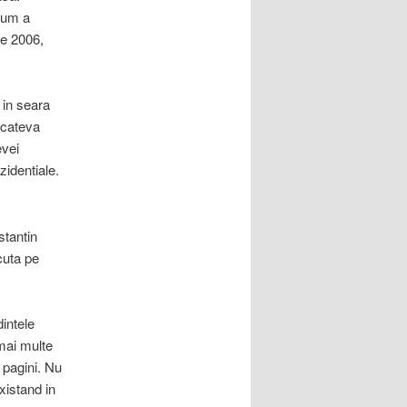
 cum a
ie 2006,
 in seara
 cateva
evei
zidentiale.
stantin
cuta pe
intele
mai multe
 pagini. Nu
xistand in