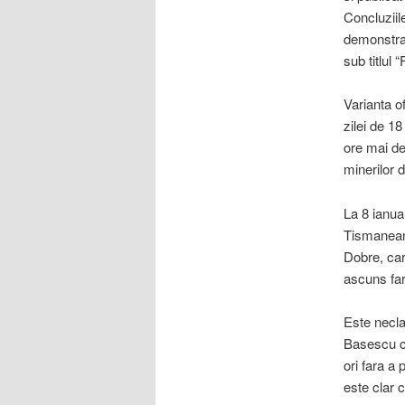
Concluziil
demonstrat
sub titlul 
Varianta o
zilei de 1
ore mai de
minerilor d
La 8 ianuar
Tismaneanu
Dobre, car
ascuns far
Este necla
Basescu co
ori fara a
este clar c