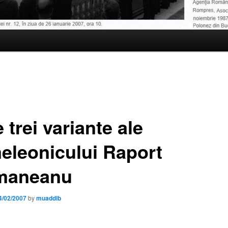
 trei variante ale
eleonicului Raport
maneanu
4/02/2007
by
muaddib