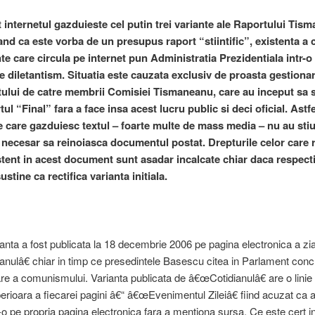
t internetul gazduieste cel putin trei variante ale Raportului Tis
nd ca este vorba de un presupus raport “stiintific”, existenta a c
nte care circula pe internet pun Administratia Prezidentiala intr-
e diletantism. Situatia este cauzata exclusiv de proasta gestiona
lui de catre membrii Comisiei Tismaneanu, care au inceput sa
ul “Final” fara a face insa acest lucru public si deci oficial. Astfe
le care gazduiesc textul – foarte multe de mass media – nu au stiu
 necesar sa reinoiasca documentul postat. Drepturile celor care
istent in acest document sunt asadar incalcate chiar daca respect
stine ca rectifica varianta initiala.
anta a fost publicata la 18 decembrie 2006 pe pagina electronica a zia
nulâ€ chiar in timp ce presedintele Basescu citea in Parlament concl
 a comunismului. Varianta publicata de â€œCotidianulâ€ are o linie 
erioara a fiecarei pagini â€“ â€œEvenimentul Zileiâ€ fiind acuzat ca a
t-o pe propria pagina electronica fara a mentiona sursa. Ce este cert i