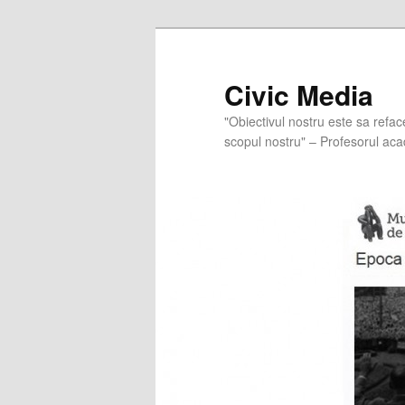
Skip
to
primary
Civic Media
content
"Obiectivul nostru este sa refac
scopul nostru" – Profesorul aca