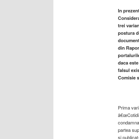
In prezen
Considera
trei varia
postura d
documentu
din Raport
portaluri
daca este
falsul ex
Comisie su
Prima vari
â€œCotidia
condamnare
partea sup
si publica