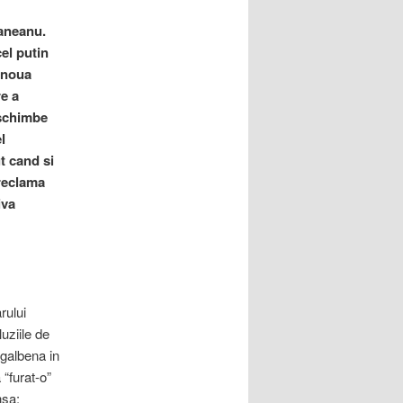
maneanu.
el putin
o noua
re a
 schimbe
l
t cand si
 reclama
iva
rului
uziile de
galbena in
 “furat-o”
nsa: