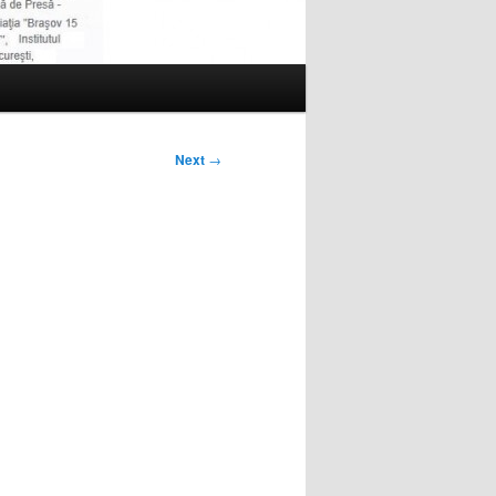
Next
→