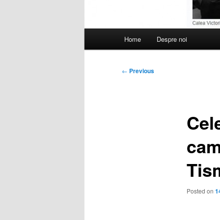
Main
Home
Despre noi
menu
Post
←
Previous
navigation
Cele
cam
Tis
Posted on
1