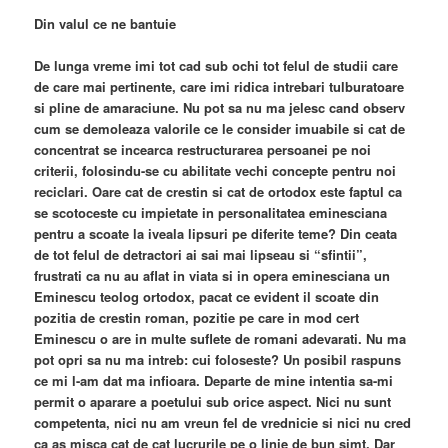
Din valul ce ne bantuie
De lunga vreme imi tot cad sub ochi tot felul de studii care
de care mai pertinente, care imi ridica intrebari tulburatoare
si pline de amaraciune. Nu pot sa nu ma jelesc cand observ
cum se demoleaza valorile ce le consider imuabile si cat de
concentrat se incearca restructurarea persoanei pe noi
criterii, folosindu-se cu abilitate vechi concepte pentru noi
reciclari. Oare cat de crestin si cat de ortodox este faptul ca
se scotoceste cu impietate in personalitatea eminesciana
pentru a scoate la iveala lipsuri pe diferite teme? Din ceata
de tot felul de detractori ai sai mai lipseau si “sfintii”,
frustrati ca nu au aflat in viata si in opera eminesciana un
Eminescu teolog ortodox, pacat ce evident il scoate din
pozitia de crestin roman, pozitie pe care in mod cert
Eminescu o are in multe suflete de romani adevarati. Nu ma
pot opri sa nu ma intreb: cui foloseste? Un posibil raspuns
ce mi l-am dat ma infioara. Departe de mine intentia sa-mi
permit o aparare a poetului sub orice aspect. Nici nu sunt
competenta, nici nu am vreun fel de vrednicie si nici nu cred
ca as misca cat de cat lucrurile pe o linie de bun simt. Dar