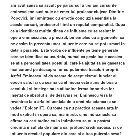
am avut sansa sa ascult pe parcursul a trei ani cursurile
eminesciene sustinute de emeritul profesor clujean Dimitrie
Popovici. imi amintesc cu emotie concluzia esentiala la
aceste cursuri, profesorul fiind un reputat comparatist. Dupa
ce a identificat multitudinea de influente ce se resimt in
opera eminesciana, a precizat, bineinteles cu argumente, ca
ne gasim in prezenta unor influente care nu se pot urmari in
detalii paralele. Este vorba de influente pe teme generale
care se identifica cu usurinta, numai ca peste toate acestea
se afla personalitatea poetului, care l-a ajutat sa se gaseasca
mai curand pe deasupra lor cu puternice trasaturi proprii.
Astfel Eminescu isi da seama de scepticismul funciar al
epocii sale. Isi da seama ca el insusi este atins de boala
secolului si intelege sa ia atitudine ferma impotriva lor.
insetat de absolut si de desavarsire, Eminescu visa la
revenirea la o arta influentata de o credinta adanca (a se
vedea “Epigonii”). Cu toate ca nu practica aceasta arta in
mod explicit in opera sa, ma intreb: cine indrazneste sa
afirme cu certitudine ca in intimitatea sa nu a pastrat
credinta insuflata de mama sa, profund credincioasa, si de
influenta creatiei populare din care si-a tras puternic seva?