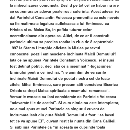
la imbecilizarea comunista. Desfid pe tot cel ce habar nu are
ce cutremurator adevar poate rosti suferinta. Acest adevar i-a
dat Parintelui Constantin Voicescu premonitia ca este nevoie
sa fie reafirmata legatura sufleteasca a lui Eminescu cu
Hristos si cu Maica Sa, in pofida tuturor celor
necredincioase din opera sa. Altfel, de ce ar fi construit
parintele ultima sa predica rostita in ziua de 8 septembrie
1997 la Sfanta Liturghie oficiata la Mislea pe textul
cunoscutei poezii eminesciene inchinata Maicii Domnului?
Iata ce ne spunea Parintele Constantin Voicescu, el insusi
fost detinut politic, deci stia ce a insemnat “Rugaciunea”
Eminului pentru cei inchisi: “ne amintim de versurile
inchinate Maicii Domnului de poetul nostru cel de toate
zilele, Mihai Eminescu, care precum stiti considera Biserica
Ortodoxa drept Maica spirituala a neamului romanesc”.
Versurile evocate au fost considerate de Parintele Voicescu
“adevarate file de acatist”. Si cum nimic nu este intamplator,
ne-a mai spus atunci Parintele ca singurul cuvant de
indrumare iesit din gura Maicii Domnului a fost: “sa faceti
tot ce va spune El”, cuvant rostit la nunta din Cana Galileii.
Si sublinia Parintele ca “in aceasta se cuprinde toata