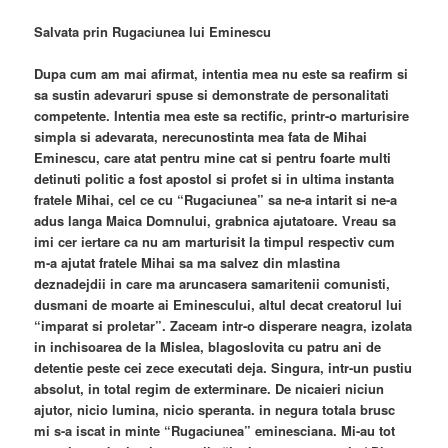
Salvata prin Rugaciunea lui Eminescu
Dupa cum am mai afirmat, intentia mea nu este sa reafirm si
sa sustin adevaruri spuse si demonstrate de personalitati
competente. Intentia mea este sa rectific, printr-o marturisire
simpla si adevarata, nerecunostinta mea fata de Mihai
Eminescu, care atat pentru mine cat si pentru foarte multi
detinuti politic a fost apostol si profet si in ultima instanta
fratele Mihai, cel ce cu “Rugaciunea” sa ne-a intarit si ne-a
adus langa Maica Domnului, grabnica ajutatoare. Vreau sa
imi cer iertare ca nu am marturisit la timpul respectiv cum
m-a ajutat fratele Mihai sa ma salvez din mlastina
deznadejdii in care ma aruncasera samaritenii comunisti,
dusmani de moarte ai Eminescului, altul decat creatorul lui
“imparat si proletar”. Zaceam intr-o disperare neagra, izolata
in inchisoarea de la Mislea, blagoslovita cu patru ani de
detentie peste cei zece executati deja. Singura, intr-un pustiu
absolut, in total regim de exterminare. De nicaieri niciun
ajutor, nicio lumina, nicio speranta. in negura totala brusc
mi s-a iscat in minte “Rugaciunea” eminesciana. Mi-au tot