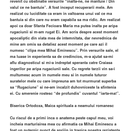
revenit cu obstinatie versurile “inalta-ne, ne mantuie / Din
valul ce ne bantuie”. A fost inceput recuperarii mele. Am
realizat cu luciditate ca eram in valtoarea unui val ce ma
bantuia si din care nu eram capabila sa ma ridic. Am realizat
apoi ca doar Sfanta Fecioara Maria ma putea inalta pe aripa
rugaciunii si m-am rugat Ei. Am scris despre acest moment
apocaliptic din viata mea de intemnitata, dar nevrednica de
mine am omis sa detaliez acest moment pe care azi il
numesc “clipa mea Mihai Eminescu”. Prin versurile sale, el
ma luase in experienta sa de credincios, m-a ajutat sa-mi
aflu diagnosticul si mi-a indreptat speranta catre Craiasa
ingerilor pe aripa rugaciunii sale. Cu regrete tarzii vin sa-i
multumesc acum in numele meu si in numele tuturor
suratelor mele cu care impreuna am tot murmurat superba
sa “Rugaciune” si ne-am incalzit duhovniceste la sfintenia
ei. Cu smerenie rostesc “de profundis” cuvantul “iarta-ma!”.
Biserica Ortodoxa, Maica spirituala a neamului romanesc
Cu riscul de a primi inca o anatema peste capul meu, voi
incheia marturisirea mea cu afirmatia ca Mihai Eminescu a
fost un puternic punct de sprijin in tragica noastra rezistenta