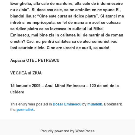
Evanghelia, alta cale de mantuire, alta cale de indumnezeire
nu exista”. Si daca asa este, sa ne amintim ce ne spune El,
blandul Iisus: “Cine este curat sa ridice piatra”. Si atunci ma
intreb si eu nepriceputa, ce fel de mana are acel ce cuteaza
sa ridice piatra ca sa loveasca in sufletul lui Mihai
Eminescu, mai bine zis in calitatea lui de martir si de roman
crestin? Caci nu pentru calitatea sa de ateu comunist i-au
fost scurtate zilele. Cine are urechi de auzit, sa auda!
Aspazia OTEL PETRESCU
VEGHEA si ZIUA
15 Ianuarie 2009 – Anul Mihai Eminescu – 120 de ani de la
ucidere
This entry was posted in
Dosar Eminescu
by
muaddib
. Bookmark
the
permalink
.
Proudly powered by WordPress